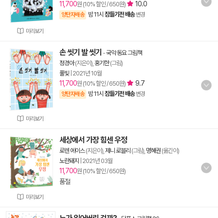
11,700
10.0
원 (10% 할인 / 650원)
밤 11시
잠들기전 배송
양탄자배송
변경
미리보기
손 씻기 발 씻기
-
국악 동요 그림책
정경아
(지은이),
홍기한
(그림)
풀빛
|
2021년 10월
11,700
9.7
원 (10% 할인 / 650원)
밤 11시
잠들기전 배송
양탄자배송
변경
미리보기
세상에서 가장 힘센 우정
로렌 에이스
(지은이),
제니 로블리
(그림),
명혜권
(옮긴이)
노란돼지
|
2021년 03월
11,700
원 (10% 할인 / 650원)
품절
미리보기