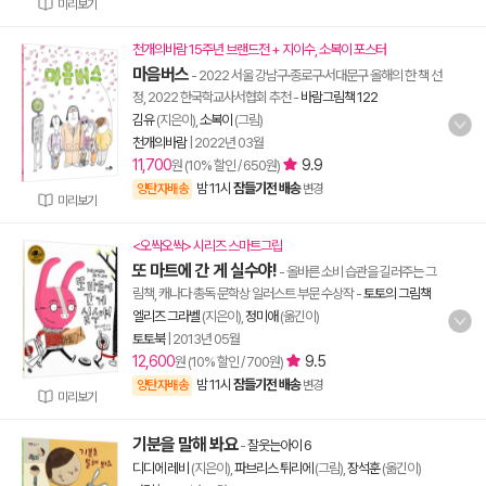
미리보기
천개의바람 15주년 브랜드전 + 지이수, 소복이 포스터
마음버스
- 2022 서울 강남구·종로구·서대문구 올해의 한 책 선
정, 2022 한국학교사서협회 추천
-
바람그림책 122
김유
(지은이),
소복이
(그림)
천개의바람
|
2022년 03월
11,700
9.9
원 (10% 할인 / 650원)
밤 11시
잠들기전 배송
양탄자배송
변경
미리보기
<오싹오싹> 시리즈 스마트그립
또 마트에 간 게 실수야!
- 올바른 소비 습관을 길러주는 그
림책, 캐나다 총독 문학상 일러스트 부문 수상작
-
토토의 그림책
엘리즈 그라벨
(지은이),
정미애
(옮긴이)
토토북
|
2013년 05월
12,600
9.5
원 (10% 할인 / 700원)
밤 11시
잠들기전 배송
양탄자배송
변경
미리보기
기분을 말해 봐요
-
잘웃는아이 6
디디에 레비
(지은이),
파브리스 튀리에
(그림),
장석훈
(옮긴이)