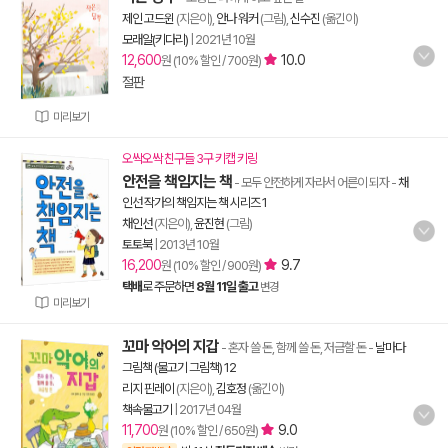
제인 고드윈
(지은이),
안나 워커
(그림),
신수진
(옮긴이)
모래알(키다리)
|
2021년 10월
12,600
10.0
원 (10% 할인 / 700원)
절판
미리보기
오싹오싹 친구들 3구 키캡 키링
안전을 책임지는 책
- 모두 안전하게 자라서 어른이 되자
-
채
인선 작가의 책임지는 책 시리즈 1
채인선
(지은이),
윤진현
(그림)
토토북
|
2013년 10월
16,200
9.7
원 (10% 할인 / 900원)
택배
로 주문하면
8월 11일 출고
변경
미리보기
꼬마 악어의 지갑
- 혼자 쓸 돈, 함께 쓸 돈, 저금할 돈
-
날마다
그림책 (물고기 그림책) 12
리지 핀레이
(지은이),
김호정
(옮긴이)
책속물고기
|
2017년 04월
11,700
9.0
원 (10% 할인 / 650원)