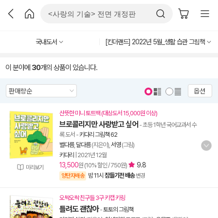
국내도서
[킨더랜드] 2022년 5월_생활 습관 그림책
이 분야에
30
개의 상품이 있습니다.
옵션
산뜻한 미니 토트백 (대상도서 15,000원 이상)
브로콜리지만 사랑받고 싶어
- 초등 1학년 국어교과서 수
록 도서
-
키다리 그림책 62
별다름
,
달다름
(지은이),
서영
(그림)
키다리
|
2021년 12월
13,500
9.8
원 (10% 할인 / 750원)
미리보기
밤 11시
잠들기전 배송
양탄자배송
변경
오싹오싹 친구들 3구 키캡 키링
틀려도 괜찮아
-
토토의 그림책