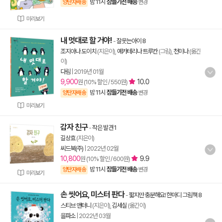
밤 11시
잠들기전 배송
양탄자배송
변경
미리보기
내 멋대로 할 거야!
-
잘웃는아이 8
조지아나 도이치
(지은이),
예카테리나 트루칸
(그림),
천미나
(옮긴
이)
다림
|
2019년 01월
9,900
10.0
원 (10% 할인 / 550원)
밤 11시
잠들기전 배송
양탄자배송
변경
미리보기
감자 친구
-
작은 발견 1
길상효
(지은이)
씨드북(주)
|
2022년 02월
10,800
9.9
원 (10% 할인 / 600원)
밤 11시
잠들기전 배송
양탄자배송
변경
미리보기
손 씻어요, 미스터 판다
-
짧지만 충분해요! 한마디 그림책 8
스티브 앤터니
(지은이),
김세실
(옮긴이)
을파소
|
2022년 03월