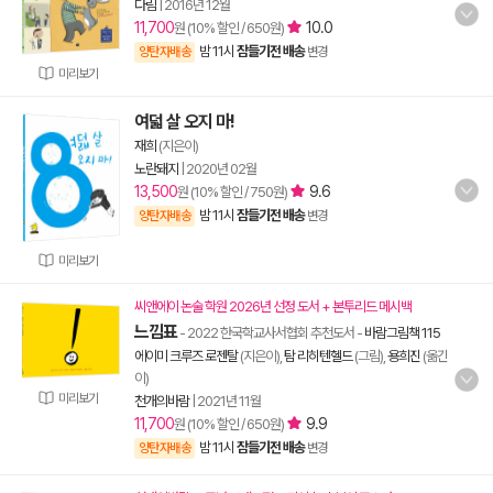
다림
|
2016년 12월
11,700
10.0
원 (10% 할인 / 650원)
밤 11시
잠들기전 배송
양탄자배송
변경
미리보기
여덟 살 오지 마!
재희
(지은이)
노란돼지
|
2020년 02월
13,500
9.6
원 (10% 할인 / 750원)
밤 11시
잠들기전 배송
양탄자배송
변경
미리보기
씨앤에이 논술 학원 2026년 선정 도서 + 본투리드 메시백
느낌표
- 2022 한국학교사서협회 추천도서
-
바람그림책 115
에이미 크루즈 로젠탈
(지은이),
탐 리히텐헬드
(그림),
용희진
(옮긴
이)
미리보기
천개의바람
|
2021년 11월
11,700
9.9
원 (10% 할인 / 650원)
밤 11시
잠들기전 배송
양탄자배송
변경