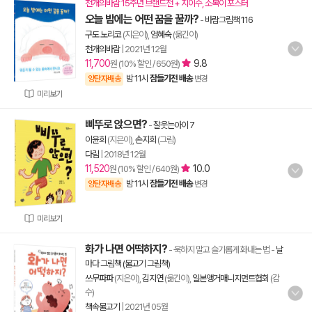
천개의바람 15주년 브랜드전 + 지이수, 소복이 포스터
오늘 밤에는 어떤 꿈을 꿀까?
-
바람그림책 116
구도 노리코
(지은이),
엄혜숙
(옮긴이)
천개의바람
|
2021년 12월
11,700
9.8
원 (10% 할인 / 650원)
밤 11시
잠들기전 배송
양탄자배송
변경
미리보기
삐뚜로 앉으면?
-
잘웃는아이 7
이윤희
(지은이),
손지희
(그림)
다림
|
2018년 12월
11,520
10.0
원 (10% 할인 / 640원)
밤 11시
잠들기전 배송
양탄자배송
변경
미리보기
화가 나면 어떡하지?
- 욱하지 말고 슬기롭게 화내는 법
-
날
마다 그림책 (물고기 그림책)
쓰무파파
(지은이),
김지연
(옮긴이),
일본앵거매니지먼트협회
(감
수)
책속물고기
|
2021년 05월