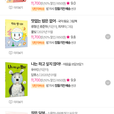
11,700
9.0
원 (10% 할인 / 650원)
미리보기
밤 11시
잠들기전 배송
양탄자배송
변경
맛없는 밥은 없어
-
국악 동요 그림책
류형선
,
류준하
(지은이),
최지미
(그림)
풀빛
|
2021년 11월
11,700
9.8
원 (10% 할인 / 650원)
밤 11시
잠들기전 배송
양탄자배송
변경
미리보기
나는 하고 싶지 않아!
-
마음을 쓰담쓰담 1
유수민
(지은이)
담푸스
|
2020년 01월
11,700
9.9
원 (10% 할인 / 650원)
밤 11시
잠들기전 배송
양탄자배송
변경
미리보기
작은 당부
- 소중한 너에게 하고 싶은 말