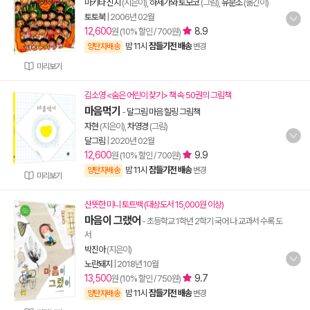
마키타 신지
(지은이),
하세가와 토모코
(그림),
유문조
(옮긴이)
토토북
|
2006년 02월
12,600
8.9
원 (10% 할인 / 700원)
밤 11시
잠들기전 배송
양탄자배송
변경
미리보기
김소영 <숨은 어린이 찾기> 책 속 50권의 그림책
마음먹기
-
달그림 마음 힐링 그림책
자현
(지은이),
차영경
(그림)
달그림
|
2020년 02월
12,600
9.9
원 (10% 할인 / 700원)
밤 11시
잠들기전 배송
양탄자배송
변경
미리보기
산뜻한 미니 토트백 (대상도서 15,000원 이상)
마음이 그랬어
- 초등학교 1학년 2학기 국어 나 교과서 수록 도
서
박진아
(지은이)
노란돼지
|
2018년 10월
13,500
9.7
원 (10% 할인 / 750원)
밤 11시
잠들기전 배송
양탄자배송
변경