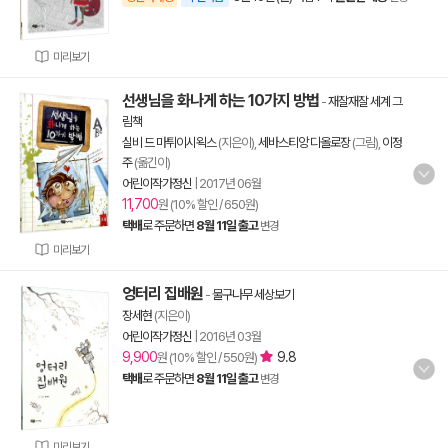
미리보기
선생님을 화나게 하는 10가지 방법
-
재잘재잘 세계 그
림책
실비 드 마튀이시왹스
(지은이),
세바스티앙 디올로장
(그림),
이정
주
(옮긴이)
어린이작가정신
|
2017년 06월
11,700
원 (10% 할인 / 650원)
택배
로 주문하면
8월 11일 출고
변경
미리보기
엉터리 집배원
-
물구나무 세상보기
장세현
(지은이)
어린이작가정신
|
2016년 03월
9,900
9.8
원 (10% 할인 / 550원)
택배
로 주문하면
8월 11일 출고
변경
미리보기