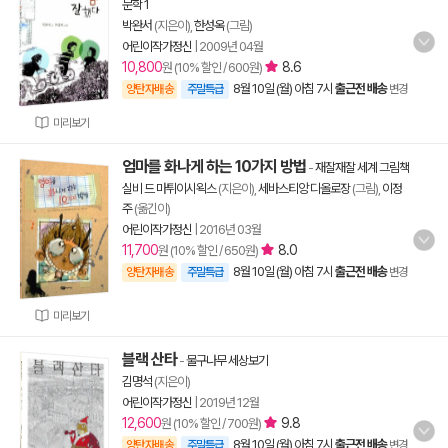
문학 1
박완서
(지은이),
한성옥
(그림)
어린이작가정신
|
2009년 04월
10,800
8.6
원 (10% 할인 / 600원)
8월 10일 (월) 아침 7시
출근전 배송
양탄자배송
주말특급
변경
미리보기
엄마를 화나게 하는 10가지 방법
-
재잘재잘 세계 그림책
실비 드 마튀이시왹스
(지은이),
세바스티앙 디올로장
(그림),
이정
주
(옮긴이)
어린이작가정신
|
2016년 03월
11,700
8.0
원 (10% 할인 / 650원)
8월 10일 (월) 아침 7시
출근전 배송
양탄자배송
주말특급
변경
미리보기
블랙 산타
-
물구나무 세상보기
김명석
(지은이)
어린이작가정신
|
2019년 12월
12,600
9.8
원 (10% 할인 / 700원)
8월 10일 (월) 아침 7시
출근전 배송
양탄자배송
주말특급
변경