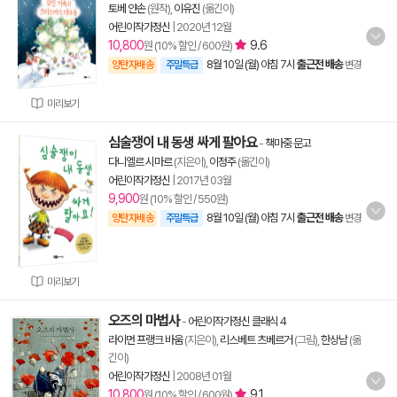
토베 얀손
(원작),
이유진
(옮긴이)
어린이작가정신
|
2020년 12월
10,800
9.6
원 (10% 할인 / 600원)
8월 10일 (월) 아침 7시
출근전 배송
양탄자배송
주말특급
변경
미리보기
심술쟁이 내 동생 싸게 팔아요
-
책마중 문고
다니엘르 시마르
(지은이),
이정주
(옮긴이)
어린이작가정신
|
2017년 03월
9,900
원 (10% 할인 / 550원)
8월 10일 (월) 아침 7시
출근전 배송
양탄자배송
주말특급
변경
미리보기
오즈의 마법사
-
어린이작가정신 클래식 4
라이먼 프랭크 바움
(지은이),
리스베트 츠베르거
(그림),
한상남
(옮
긴이)
어린이작가정신
|
2008년 01월
10,800
9.1
원 (10% 할인 / 600원)