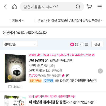
국내도서
[어린이작가정신] 2022년 5월_가정의 달 무민 특별전
이 분야에
94
개의 상품이 있습니다.
옵션
여름을 담은 그림책 + 티셔츠(대상도서 포함 국내서 2만원 이상)
7년 동안의 잠
-
도란도란 우리 그림책
박완서
(글),
김세현
(그림)
어린이작가정신
|
2015년 02월
11,700
9.1
원 (10% 할인 / 650원)
8월 10일 (월) 아침 7시
출근전 배송
양탄자배송
주말특급
변경
미리보기
타계 15주기 박완서 작가전, 댓글 적립금 추첨
이 세상에 태어나길 참 잘했다
-
어린이작가정신 어린이