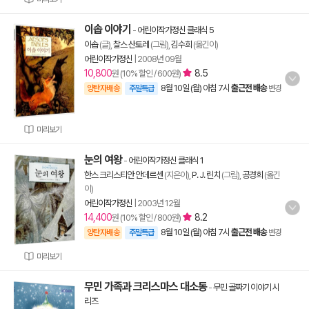
이솝 이야기
-
어린이작가정신 클래식 5
이솝
(글),
찰스 산토레
(그림),
김수희
(옮긴이)
어린이작가정신
|
2008년 09월
10,800
8.5
원 (10% 할인 / 600원)
8월 10일 (월) 아침 7시
출근전 배송
양탄자배송
주말특급
변경
미리보기
눈의 여왕
-
어린이작가정신 클래식 1
한스 크리스티안 안데르센
(지은이),
P. J. 린치
(그림),
공경희
(옮긴
이)
어린이작가정신
|
2003년 12월
14,400
8.2
원 (10% 할인 / 800원)
8월 10일 (월) 아침 7시
출근전 배송
양탄자배송
주말특급
변경
미리보기
무민 가족과 크리스마스 대소동
-
무민 골짜기 이야기 시
리즈