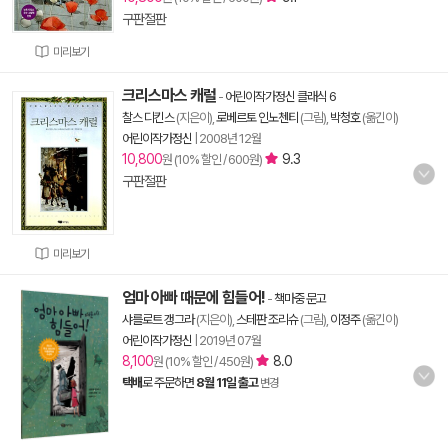
구판절판
미리보기
크리스마스 캐럴
-
어린이작가정신 클래식 6
찰스 디킨스
(지은이),
로베르토 인노첸티
(그림),
박청호
(옮긴이)
어린이작가정신
|
2008년 12월
10,800
9.3
원 (10% 할인 / 600원)
구판절판
미리보기
엄마 아빠 때문에 힘들어!
-
책마중 문고
샤를로트 갱그라
(지은이),
스테판 조리슈
(그림),
이정주
(옮긴이)
어린이작가정신
|
2019년 07월
8,100
8.0
원 (10% 할인 / 450원)
택배
로 주문하면
8월 11일 출고
변경