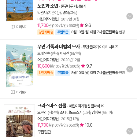
노인과 소년
-
물구나무 세상보기
박완서
(지은이),
김명석
(그림)
어린이작가정신
|
2017년 01월
11,700
9.6
원 (10% 할인 / 650원)
미리보기
8월 10일 (월) 아침 7시
출근전 배송
양탄자배송
주말특급
변경
무민 가족과 마법의 모자
-
무민 골짜기 이야기 시리즈
토베 얀손
(원작),
이유진
(옮긴이)
어린이작가정신
|
2020년 12월
10,800
9.7
원 (10% 할인 / 600원)
8월 10일 (월) 아침 7시
출근전 배송
양탄자배송
주말특급
변경
미리보기
크리스마스 선물
-
어린이작가정신 클래식 19
오 헨리
(지은이),
소냐 다노프스키
(그림),
김영욱
(옮긴이)
어린이작가정신
|
2015년 12월
11,700
10.0
원 (10% 할인 / 650원)
구판절판