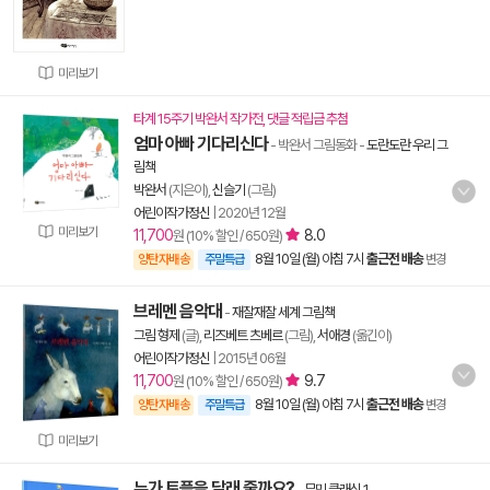
미리보기
타계 15주기 박완서 작가전, 댓글 적립금 추첨
엄마 아빠 기다리신다
- 박완서 그림동화
-
도란도란 우리 그
림책
박완서
(지은이),
신슬기
(그림)
어린이작가정신
|
2020년 12월
미리보기
11,700
8.0
원 (10% 할인 / 650원)
8월 10일 (월) 아침 7시
출근전 배송
양탄자배송
주말특급
변경
브레멘 음악대
-
재잘재잘 세계 그림책
그림 형제
(글),
리즈베트 츠베르
(그림),
서애경
(옮긴이)
어린이작가정신
|
2015년 06월
11,700
9.7
원 (10% 할인 / 650원)
8월 10일 (월) 아침 7시
출근전 배송
양탄자배송
주말특급
변경
미리보기
누가 토플을 달래 줄까요?
-
무민 클래식 1