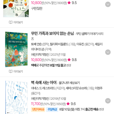
10,800
9.5
원 (10% 할인 / 600원)
구판절판
미리보기
무민 가족과 보이지 않는 손님
-
무민 골짜기 이야기 시리
즈
토베 얀손
(원작),
필리파 비들룬드
(그림),
이유진
(옮긴이),
세실리
아 다비드손
(각색)
어린이작가정신
|
2021년 11월
10,800
9.8
원 (10% 할인 / 600원)
택배
로 주문하면
8월 11일 출고
변경
미리보기
벽 속에 사는 아이
-
물구나무 세상보기
아네스 드 레스트라드
(지은이),
세바스티앙 슈브레
(그림),
이정주
(옮긴이)
어린이작가정신
|
2019년 10월
11,700
9.6
원 (10% 할인 / 650원)
8월 10일 (월) 아침 7시
출근전 배송
양탄자배송
주말특급
변경