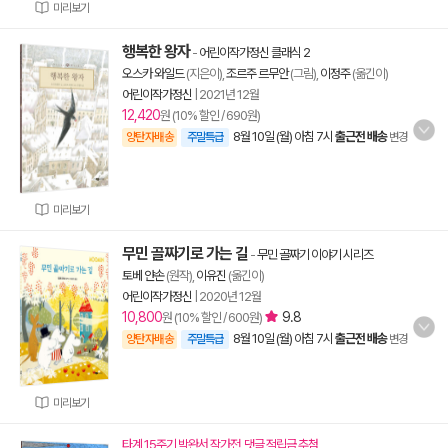
미리보기
행복한 왕자
-
어린이작가정신 클래식 2
오스카 와일드
(지은이),
조르주 르무안
(그림),
이정주
(옮긴이)
어린이작가정신
|
2021년 12월
12,420
원 (10% 할인 / 690원)
8월 10일 (월) 아침 7시
출근전 배송
양탄자배송
주말특급
변경
미리보기
무민 골짜기로 가는 길
-
무민 골짜기 이야기 시리즈
토베 얀손
(원작),
이유진
(옮긴이)
어린이작가정신
|
2020년 12월
10,800
9.8
원 (10% 할인 / 600원)
8월 10일 (월) 아침 7시
출근전 배송
양탄자배송
주말특급
변경
미리보기
타계 15주기 박완서 작가전, 댓글 적립금 추첨