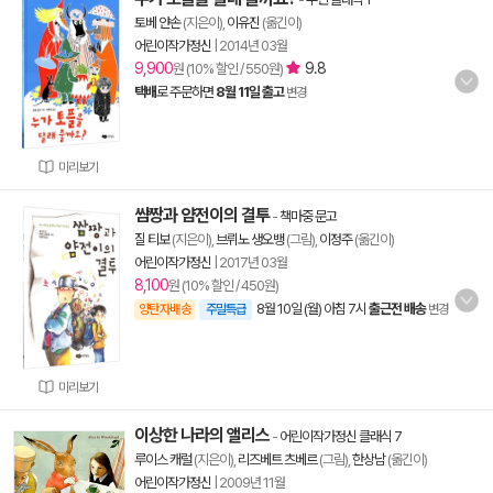
토베 얀손
(지은이),
이유진
(옮긴이)
어린이작가정신
|
2014년 03월
9,900
9.8
원 (10% 할인 / 550원)
택배
로 주문하면
8월 11일 출고
변경
미리보기
쌈짱과 얌전이의 결투
-
책마중 문고
질 티보
(지은이),
브뤼노 생오뱅
(그림),
이정주
(옮긴이)
어린이작가정신
|
2017년 03월
8,100
원 (10% 할인 / 450원)
8월 10일 (월) 아침 7시
출근전 배송
양탄자배송
주말특급
변경
미리보기
이상한 나라의 앨리스
-
어린이작가정신 클래식 7
루이스 캐럴
(지은이),
리즈베트 츠베르
(그림),
한상남
(옮긴이)
어린이작가정신
|
2009년 11월