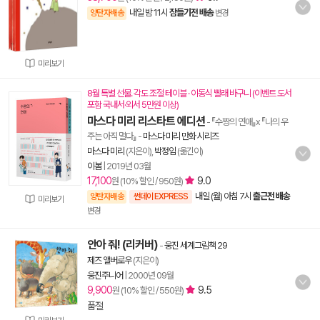
내일 밤 11시
잠들기전 배송
양탄자배송
변경
미리보기
8월 특별 선물. 각도 조절 테이블 · 이동식 빨래 바구니 (이벤트 도서
포함 국내서·외서 5만원 이상)
마스다 미리 리스타트 에디션
- 『수짱의 연애』x 『나의 우
주는 아직 멀다』
-
마스다 미리 만화 시리즈
마스다 미리
(지은이),
박정임
(옮긴이)
이봄
|
2019년 03월
17,100
9.0
원 (10% 할인 / 950원)
내일 (월) 아침 7시
출근전 배송
양탄자배송
썬데이 EXPRESS
미리보기
변경
안아 줘! (리커버)
-
웅진 세계그림책 29
제즈 앨버로우
(지은이)
웅진주니어
|
2000년 09월
9,900
9.5
원 (10% 할인 / 550원)
품절