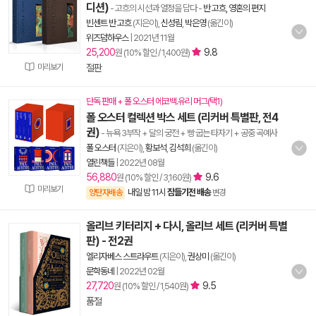
디션)
- 고흐의 시선과 열정을 담다
-
반 고흐, 영혼의 편지
빈센트 반 고흐
(지은이),
신성림
,
박은영
(옮긴이)
위즈덤하우스
|
2021년 11월
25,200
9.8
원 (10% 할인 / 1,400원)
미리보기
절판
단독 판매 + 폴 오스터 에코백.유리 머그(택1)
폴 오스터 컬렉션 박스 세트 (리커버 특별판, 전4
권)
- 뉴욕 3부작 + 달의 궁전 + 빵 굽는 타자기 + 공중 곡예사
폴 오스터
(지은이),
황보석
,
김석희
(옮긴이)
열린책들
|
2022년 08월
56,880
9.6
원 (10% 할인 / 3,160원)
미리보기
내일 밤 11시
잠들기전 배송
양탄자배송
변경
올리브 키터리지 + 다시, 올리브 세트 (리커버 특별
판) - 전2권
엘리자베스 스트라우트
(지은이),
권상미
(옮긴이)
문학동네
|
2022년 02월
27,720
9.5
원 (10% 할인 / 1,540원)
품절