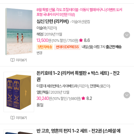
8월 특별 선물. 각도 조절 테이블 · 이동식 빨래 바구니 (이벤트 도서
포함 국내서·외서 5만원 이상)
심신 단련 (리커버)
- 이슬아 산문집
이슬아
(지은이)
헤엄
|
2019년 11월
13,500
8.6
원 (10% 할인 / 750원)
내일 (월) 아침 7시
출근전 배송
양탄자배송
썬데이 EXPRESS
변경
미리보기
돈키호테 1~2 (리커버 특별판 + 박스 세트) - 전2
권
미겔 데 세르반테스 사아베드라
(지은이),
안영옥
(옮긴이)
열린책들
|
2020년 12월
30,240
8.2
원 (10% 할인 / 1,680원)
품절
미리보기
반 고흐, 영혼의 편지 1~2 세트 - 전2권 (스페셜 에