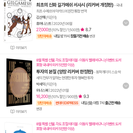
최초의 신화 길가메쉬 서사시 (리커버 개정판)
- 국내
최초 수메르어·악카드어 원전 통합 번역
김산해
(지은이)
휴머니스트
|
2020년 06월
27,000
8.7
원 (10% 할인 / 1,500원)
내일 밤 11시
잠들기전 배송
양탄자배송
변경
미리보기
8월 특별 선물. 각도 조절 테이블 · 이동식 빨래 바구니 (이벤트 도서
포함 국내서·외서 5만원 이상)
투자의 본질 (양장 리커버 한정판)
- 동학개미의 스승 박
세익 전무가 말하는 현명한 투자 행복한 투자
박세익
(지은이)
위너스북
|
2022년 01월
16,200
9.3
원 (10% 할인 / 900원)
내일 (월) 아침 7시
출근전 배송
양탄자배송
썬데이 EXPRESS
변경
미리보기
8월 특별 선물. 각도 조절 테이블 · 이동식 빨래 바구니 (이벤트 도서
포함 국내서·외서 5만원 이상)