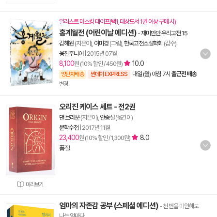
일러스트 마스킹 테이프(택1, 대상도서 1권 이상 구매 시)
홍계월전 (어린이날 에디션)
-
재미만만 우리고전 15
김해원
(지은이),
여미경
(그림),
한국고전소설학회
(감수)
웅진주니어
|
2015년 07월
8,100
10.0
원 (10% 할인 / 450원)
내일 (월) 아침 7시
출근전 배송
양탄자배송
썬데이 EXPRESS
변경
오리진 케이스 세트 - 전2권
댄 브라운
(지은이),
안종설
(옮긴이)
문학수첩
|
2017년 11월
23,400
8.0
원 (10% 할인 / 1,300원)
품절
미리보기
엄마의 자존감 공부 (스페셜 에디션)
- 천 번을 미안해도
나는 엄마다