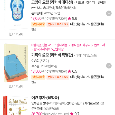
고양이 요람 (리커버 에디션)
-
커트 보니것 리커버 컬렉션
커트 보니것
(지은이),
김송현정
(옮긴이)
문학동네
|
2020년 07월
13,050
8.6
원 (10% 할인 / 720원)
내일 (월) 아침 7시
출근전 배송
양탄자배송
썬데이 EXPRESS
변경
미리보기
8월 특별 선물. 각도 조절 테이블 · 이동식 빨래 바구니 (이벤트 도서
포함 국내서·외서 5만원 이상)
기록의 쓸모 (리커버 특별판)
- 마케터의 영감노트
이승희
(지은이)
북스톤
|
2020년 05월
13,500
6.5
원 (10% 할인 / 750원)
내일 (월) 아침 7시
출근전 배송
양탄자배송
썬데이 EXPRESS
변경
미리보기
어린 왕자 (팝업북)
앙투안 드 생텍쥐페리
(지은이),
김화영
(옮긴이),
제라르 로 모나코
문학동네
|
2018년 08월
38,700
9.7
원 (10% 할인 / 2,150원)