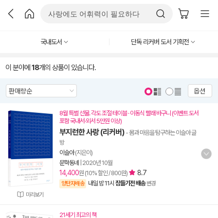
국내도서
단독 리커버 도서 기획전
이 분야에
18
개의 상품이 있습니다.
옵션
8월 특별 선물. 각도 조절 테이블 · 이동식 빨래 바구니 (이벤트 도서
포함 국내서·외서 5만원 이상)
부지런한 사랑 (리커버)
- 몸과 마음을 탐구하는 이슬아 글
방
이슬아
(지은이)
문학동네
|
2020년 10월
14,400
8.7
원 (10% 할인 / 800원)
내일 밤 11시
잠들기전 배송
양탄자배송
변경
미리보기
21세기 최고의 책