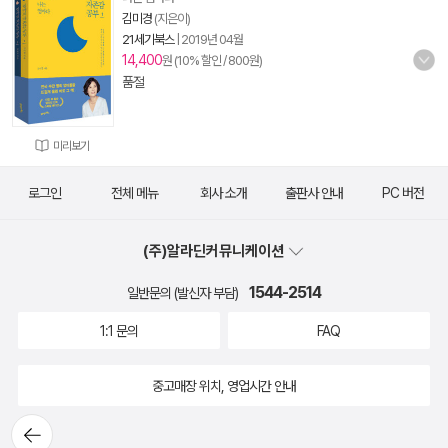
김미경
(지은이)
21세기북스
|
2019년 04월
14,400
원 (10% 할인 / 800원)
품절
미리보기
로그인
전체 메뉴
회사 소개
출판사 안내
PC 버전
(주)알라딘커뮤니케이션
1544-2514
일반문의 (발신자 부담)
1:1 문의
FAQ
중고매장 위치, 영업시간 안내
뒤로가