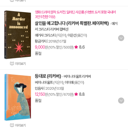
미리보기
영화·드라마 원작 도서전. 알라딘 사은품 (이벤트 도서 포함 국내서
3만 5천원 이상)
살인을 예고합니다 (리커버 특별판. 페이퍼백)
-
애거
서 크리스티 리커버 컬렉션
애거사 크리스티
(지은이),
이은선
(옮긴이)
황금가지
|
2018년 07월
9,000
8.6
원 (10% 할인 / 500원)
품절
미리보기
등대로 (리커버)
-
버지니아 울프 리커버
버지니아 울프
(지은이),
이미애
(옮긴이)
민음사
|
2020년 03월
12,150
8.8
원 (10% 할인 / 670원)
품절
미리보기