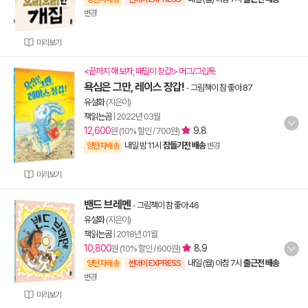
변경
미리보기
<끝까지 해 보자, 때밀이 장갑!> 머그/그립톡
욕심은 그만, 레이스 장갑!
-
그림책이 참 좋아 87
유설화
(지은이)
책읽는곰
|
2022년 03월
12,600
9.8
원 (10% 할인 / 700원)
내일 밤 11시
잠들기전 배송
양탄자배송
변경
미리보기
밴드 브레멘
-
그림책이 참 좋아 46
유설화
(지은이)
책읽는곰
|
2018년 01월
10,800
8.9
원 (10% 할인 / 600원)
내일 (월) 아침 7시
출근전 배송
양탄자배송
썬데이 EXPRESS
변경
미리보기