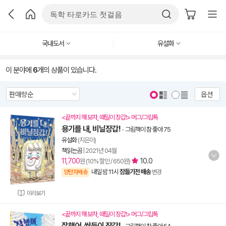
국내도서
유설화
이 분야에
6
개의 상품이 있습니다.
옵션
<끝까지 해 보자, 때밀이 장갑!> 머그/그립톡
용기를 내, 비닐장갑!
-
그림책이 참 좋아 75
유설화
(지은이)
책읽는곰
|
2021년 04월
11,700
10.0
원 (10% 할인 / 650원)
내일 밤 11시
잠들기전 배송
양탄자배송
변경
미리보기
<끝까지 해 보자, 때밀이 장갑!> 머그/그립톡
잘했어, 쌍둥이 장갑!