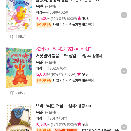
-
그림책이 참 좋아 54
유설화
(지은이)
책읽는곰
|
2019년 02월
10,800
10.0
원 (10% 할인 / 600원)
내일 밤 11시
잠들기전 배송
양탄자배송
변경
미리보기
<끝까지 해 보자, 때밀이 장갑!> 머그/그립톡
거짓말이 뿡뿡, 고무장갑!
-
그림책이 참 좋아 96
유설화
(지은이)
책읽는곰
|
2023년 04월
12,600
9.8
원 (10% 할인 / 700원)
내일 밤 11시
잠들기전 배송
양탄자배송
변경
미리보기
으리으리한 개집
-
그림책이 참 좋아 38
유설화
(지은이)
책읽는곰
|
2017년 01월
10,800
9.6
원 (10% 할인 / 600원)
내일 (월) 아침 7시
출근전 배송
양탄자배송
썬데이 EXPRESS