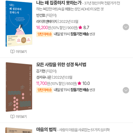
나는 왜 집중하지 못하는가
- 37년 정신의학 전문가가 전
하는 복잡한 머릿속을 꿰뚫는 성인 ADHD의 모든 것
반건호
(지은이)
라이프앤페이지
|
2022년 03월
16,200
8.7
원 (10% 할인 / 900원)
내일 밤 11시
잠들기전 배송
양탄자배송
변경
미리보기
모든 사람을 위한 성경 독서법
김기현
(지은이)
성서유니온
|
2022년 03월
11,700
10.0
원 (10% 할인 / 650원)
내일 밤 11시
잠들기전 배송
양탄자배송
변경
미리보기
마음의 법칙
- 사람의 마음을 사로잡는 51가지 심리학