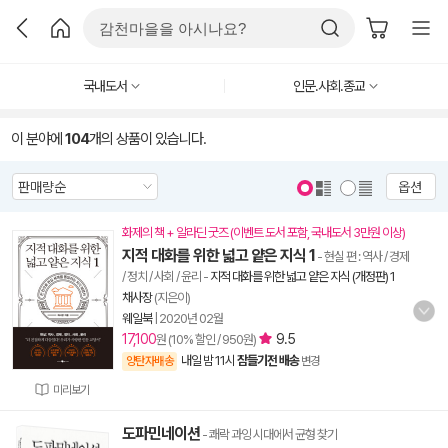
국내도서
인문.사회.종교
이 분야에
104
개의 상품이 있습니다.
옵션
화제의 책 + 알라딘 굿즈 (이벤트 도서 포함, 국내도서 3만원 이상)
지적 대화를 위한 넓고 얕은 지식 1
- 현실 편 : 역사 / 경제
/ 정치 / 사회 / 윤리
-
지적 대화를 위한 넓고 얕은 지식 (개정판) 1
채사장
(지은이)
웨일북
|
2020년 02월
17,100
9.5
원 (10% 할인 / 950원)
내일 밤 11시
잠들기전 배송
양탄자배송
변경
미리보기
도파민네이션
- 쾌락 과잉 시대에서 균형 찾기