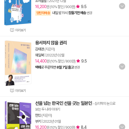
초사흘달
|
2021년 12월
16,200
9.5
원 (10% 할인 / 900원)
내일 밤 11시
잠들기전 배송
양탄자배송
변경
미리보기
용서하지 않을 권리
김태경
(지은이)
웨일북
|
2022년 02월
14,400
9.5
원 (10% 할인 / 800원)
택배
로 주문하면
8월 7일 출고
변경
미리보기
선을 넘는 한국인 선을 긋는 일본인
- 심리학의 눈으로
보는 두 나라 이야기
한민
(지은이)
부키
|
2022년 01월
16,200
8.4
원 (10% 할인 / 900원)