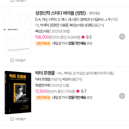
미리보기
성경신학 스터디 바이블 (양장)
- 개역개정
D. A. 카슨
,
리처드 S. 헤스
,
데스몬드 알렉산더
,
더글러스 J. 무
(지은
이),
박세혁
,
원광연
,
이용중
,
복있는사람 성경팀
(옮긴이)
복있는사람
|
2021년 06월
108,000
9.5
원 (10% 할인 / 6,000원)
내일 밤 11시
잠들기전 배송
양탄자배송
변경
미리보기
빅터 프랭클
- 어느 책에도 쓴 적 없는 삶에 대한 마지막 대답
빅터 프랭클
(지은이),
박상미
(옮긴이)
특별한서재
|
2021년 12월
13,500
9.7
원 (10% 할인 / 750원)
내일 밤 11시
잠들기전 배송
양탄자배송
변경
미리보기