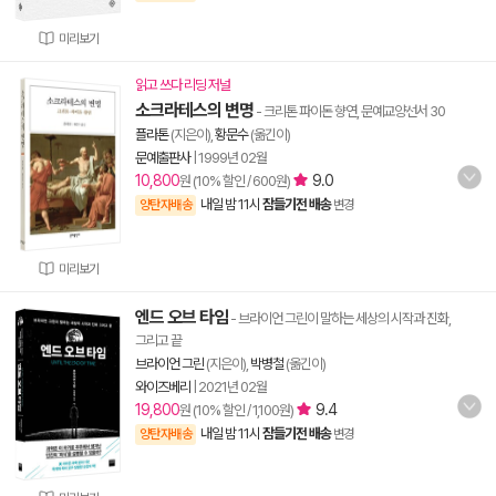
미리보기
읽고 쓰다 리딩 저널
소크라테스의 변명
- 크리톤 파이돈 향연, 문예교양선서 30
플라톤
(지은이),
황문수
(옮긴이)
문예출판사
|
1999년 02월
10,800
9.0
원 (10% 할인 / 600원)
내일 밤 11시
잠들기전 배송
양탄자배송
변경
미리보기
엔드 오브 타임
- 브라이언 그린이 말하는 세상의 시작과 진화,
그리고 끝
브라이언 그린
(지은이),
박병철
(옮긴이)
와이즈베리
|
2021년 02월
19,800
9.4
원 (10% 할인 / 1,100원)
내일 밤 11시
잠들기전 배송
양탄자배송
변경