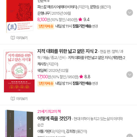
인문학 5
파스칼 메르시어(페터 비에리)
(지은이),
문항심
(옮긴이)
은행나무
|
2015년 09월
8,100
9.4
원 (10% 할인 / 450원)
내일 밤 11시
잠들기전 배송
양탄자배송
변경
미리보기
지적 대화를 위한 넓고 얕은 지식 2
- 현실 편 : 철학 / 과
학 / 예술 / 종교 / 신비
-
지적 대화를 위한 넓고 얕은 지식 (개정판) 2
채사장
(지은이)
웨일북
|
2020년 02월
17,100
8.8
원 (10% 할인 / 950원)
내일 밤 11시
잠들기전 배송
양탄자배송
변경
미리보기
21세기 최고의 책
어떻게 죽을 것인가
- 현대 의학이 놓치고 있는 삶의 마지막
순간
아툴 가완디
(지은이),
김희정
(옮긴이)