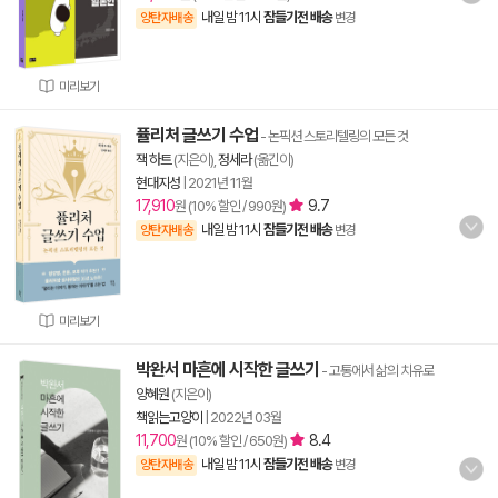
내일 밤 11시
잠들기전 배송
양탄자배송
변경
미리보기
퓰리처 글쓰기 수업
- 논픽션 스토리텔링의 모든 것
잭 하트
(지은이),
정세라
(옮긴이)
현대지성
|
2021년 11월
17,910
9.7
원 (10% 할인 / 990원)
내일 밤 11시
잠들기전 배송
양탄자배송
변경
미리보기
박완서 마흔에 시작한 글쓰기
- 고통에서 삶의 치유로
양혜원
(지은이)
책읽는고양이
|
2022년 03월
11,700
8.4
원 (10% 할인 / 650원)
내일 밤 11시
잠들기전 배송
양탄자배송
변경