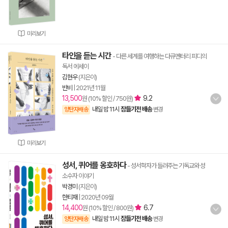
미리보기
타인을 듣는 시간
- 다른 세계를 여행하는 다큐멘터리 피디의
독서 에세이
김현우
(지은이)
반비
|
2021년 11월
13,500
9.2
원 (10% 할인 / 750원)
내일 밤 11시
잠들기전 배송
양탄자배송
변경
미리보기
성서, 퀴어를 옹호하다
- 성서학자가 들려주는 기독교와 성
소수자 이야기
박경미
(지은이)
한티재
|
2020년 09월
14,400
6.7
원 (10% 할인 / 800원)
내일 밤 11시
잠들기전 배송
양탄자배송
변경