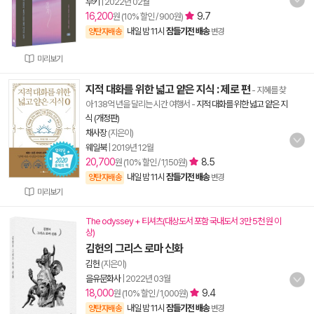
부키
|
2022년 02월
16,200
9.7
원 (10% 할인 / 900원)
내일 밤 11시
잠들기전 배송
양탄자배송
변경
미리보기
지적 대화를 위한 넓고 얕은 지식 : 제로 편
- 지혜를 찾
아 138억 년을 달리는 시간 여행서
-
지적 대화를 위한 넓고 얕은 지
식 (개정판)
채사장
(지은이)
웨일북
|
2019년 12월
20,700
8.5
원 (10% 할인 / 1,150원)
내일 밤 11시
잠들기전 배송
양탄자배송
변경
미리보기
The odyssey + 티셔츠(대상도서 포함 국내도서 3만 5천 원 이
상)
김헌의 그리스 로마 신화
김헌
(지은이)
을유문화사
|
2022년 03월
18,000
9.4
원 (10% 할인 / 1,000원)
내일 밤 11시
잠들기전 배송
양탄자배송
변경