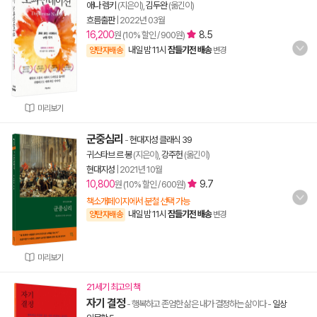
애나 렘키
(지은이),
김두완
(옮긴이)
흐름출판
|
2022년 03월
16,200
8.5
원 (10% 할인 / 900원)
내일 밤 11시
잠들기전 배송
양탄자배송
변경
미리보기
군중심리
-
현대지성 클래식 39
귀스타브 르 봉
(지은이),
강주헌
(옮긴이)
현대지성
|
2021년 10월
10,800
9.7
원 (10% 할인 / 600원)
책소개페이지에서 분철 선택 가능
내일 밤 11시
잠들기전 배송
양탄자배송
변경
미리보기
21세기 최고의 책
자기 결정
- 행복하고 존엄한 삶은 내가 결정하는 삶이다
-
일상