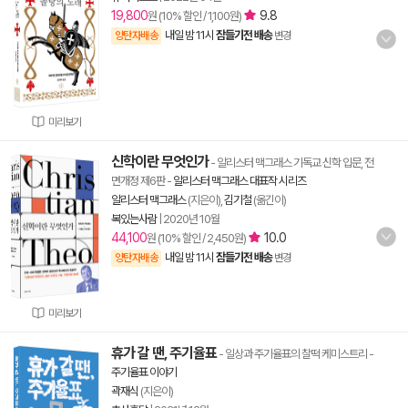
19,800
9.8
원 (10% 할인 / 1,100원)
내일 밤 11시
잠들기전 배송
양탄자배송
변경
미리보기
신학이란 무엇인가
- 알리스터 맥그래스 기독교 신학 입문, 전
면개정 제6판
-
알리스터 맥그래스 대표작 시리즈
알리스터 맥그래스
(지은이),
김기철
(옮긴이)
복있는사람
|
2020년 10월
44,100
10.0
원 (10% 할인 / 2,450원)
내일 밤 11시
잠들기전 배송
양탄자배송
변경
미리보기
휴가 갈 땐, 주기율표
- 일상과 주기율표의 찰떡 케미스트리
-
주기율표 이야기
곽재식
(지은이)