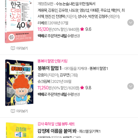
개정증보판
-
수능.논술.내신을 위한 필독서
계용묵
,
김동인
,
김유정
,
나도향
,
염상섭
,
이태준
,
주요섭
,
채만식
,
최
서해
,
현진건
,
전영택
(지은이),
성낙수
,
박찬영
,
김형주
(엮은이)
리베르
|
2018년 07월
15,120
9.6
원 (10% 할인 / 840원)
택배
로 주문하면
내일
수령
변경
미리보기
똥볶이 할멈 인형 키링
똥볶이 할멈 1
- 아이들을 지켜라!
-
똥볶이 할멈 1
강효미
(지은이),
김무연
(그림)
슈크림북
|
2021년 09월
11,250
9.8
원 (10% 할인 / 620원)
택배
로 주문하면
내일
수령
변경
미리보기
감사 축하 말 선물 봉투 세트
감정에 이름을 붙여 봐
-
파스텔 읽기책 1
이라일라
(지은이),
박현주
(그림)