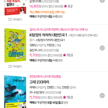
길벗이지톡
|
2022년 03월
14,400
9.2
원 (10% 할인 / 800원)
책소개페이지에서 분철 선택 가능
택배
로 주문하면
내일
수령
변경
미리보기
일러스트 마스킹 테이프(택1, 대상도서 1권 이상 구매 시)
K탐정의 척척척 대한민국 1
- 어린이 대표 팀의 진짜 국민
찾기
-
K탐정의 척척척 대한민국 1
양화당
(지은이),
허현경
(그림)
웅진주니어
|
2022년 03월
11,700
10.0
원 (10% 할인 / 650원)
택배
로 주문하면
내일
수령
변경
미리보기
흔한남매 마스킹 테이프(랜덤)
고래 233마리
곽재식
(지은이),
전명진
(그림),
안정준
(감수)
주니어김영사
|
2022년 04월
11,700
10.0
원 (10% 할인 / 650원)
택배
로 주문하면
8월 10일 출고
변경