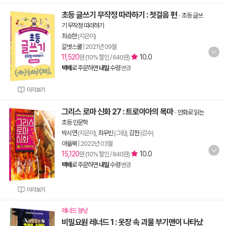
초등 글쓰기 무작정 따라하기 : 첫걸음 편
-
초등 글쓰
기 무작정 따라하기
최승한
(지은이)
길벗스쿨
|
2021년 09월
11,520
10.0
원 (10% 할인 / 640원)
택배
로 주문하면
내일
수령
변경
미리보기
그리스 로마 신화 27 : 트로이아의 목마
-
만화로 읽는
초등 인문학
박시연
(지은이),
최우빈
(그림),
김헌
(감수)
아울북
|
2022년 03월
15,120
10.0
원 (10% 할인 / 840원)
택배
로 주문하면
내일
수령
변경
미리보기
레너드 향낭
비밀요원 레너드 1 : 옷장 속 괴물 부기맨이 나타났