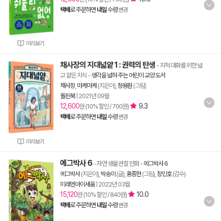
택배
로 주문하면
내일
수령
변경
미리보기
채사장의 지대넓얕 1 : 권력의 탄생
- 지적 대화를 위한 넓
고 얕은 지식
-
생각을 넓혀 주는 어린이 교양 도서
채사장
,
마케마케
(지은이),
정용환
(그림)
돌핀북
|
2021년 09월
12,600
9.3
원 (10% 할인 / 700원)
택배
로 주문하면
내일
수령
변경
미리보기
에그박사 6
- 자연 생물 관찰 만화
-
에그박사 6
에그박사
(지은이),
박송이
(글),
홍종현
(그림),
장민호
(감수)
미래엔아이세움
|
2022년 03월
15,120
10.0
원 (10% 할인 / 840원)
택배
로 주문하면
내일
수령
변경