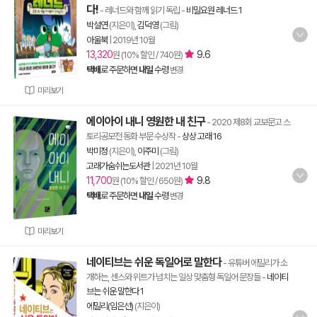
다!
- 레너드와 함께 읽기 독립
-
비밀요원 레너드 1
박설연
(지은이),
김덕영
(그림)
아울북
|
2019년 10월
13,320
9.6
원 (10% 할인 / 740원)
택배
로 주문하면
내일
수령
변경
미리보기
에이아이 내니 영원한 내 친구
- 2020 제8회 교보문고 스
토리공모전 동화 부문 수상작
-
상상 고래 16
박미정
(지은이),
이주미
(그림)
고래가숨쉬는도서관
|
2021년 10월
11,700
9.8
원 (10% 할인 / 650원)
택배
로 주문하면
내일
수령
변경
미리보기
네이티브는 쉬운 독일어로 말한다
- 유튜버 에밀리가 소
개하는, 센스와 위트가 넘치는 일상 맞춤형 독일어 문장들
-
네이티
브는 쉬운 말한다 1
에밀리(임은선)
(지은이)