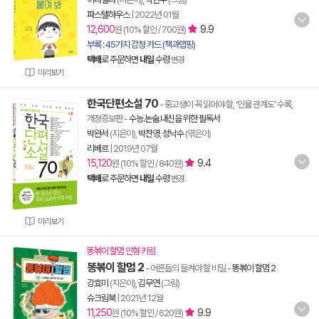
파스텔하우스
|
2022년 01월
12,600
9.9
원 (10% 할인 / 700원)
부록 : 45가지 감정 카드 (책과랩핑)
택배
로 주문하면
내일
수령
변경
미리보기
한국단편소설 70
- 중고생이 꼭 읽어야 할, ‘인물 관계도’ 수록,
개정증보판
-
수능.논술.내신을 위한 필독서
박완서
(지은이),
박찬영
,
성낙수
(엮은이)
리베르
|
2019년 07월
15,120
9.4
원 (10% 할인 / 840원)
택배
로 주문하면
내일
수령
변경
미리보기
똥볶이 할멈 인형 키링
똥볶이 할멈 2
- 어른들의 들켜야 할 비밀
-
똥볶이 할멈 2
강효미
(지은이),
김무연
(그림)
슈크림북
|
2021년 12월
11,250
9.9
원 (10% 할인 / 620원)