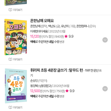
미리보기
흔한남매 오해요
흔한남매
(원작),
백난도
(글),
유난희
(그림),
흔한컴퍼니
(감수)
미래엔아이세움
|
2022년 03월
15,120
9.9
원 (10% 할인 / 840원)
택배
로 주문하면
내일
수령
변경
미리보기
휘리릭 초등 4문장 글쓰기 : 탈무드 편
-
하루 한 문단 쓰
기
손상민
(지은이)
동양북스(동양문고)
|
2020년 06월
13,500
9.9
원 (10% 할인 / 750원)
택배
로 주문하면
내일
수령
변경
미리보기