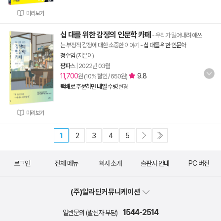
미리보기
십 대를 위한 감정의 인문학 카페
- 우리가 밀어내려 애쓰
는 부정적 감정에 대한 소중한 이야기
-
십 대를 위한 인문학
정수임
(지은이)
팜파스
|
2022년 03월
11,700
9.8
원 (10% 할인 / 650원)
택배
로 주문하면
내일
수령
변경
미리보기
1
2
3
4
5
로그인
전체 메뉴
회사 소개
출판사 안내
PC 버전
(주)알라딘커뮤니케이션
1544-2514
일반문의 (발신자 부담)