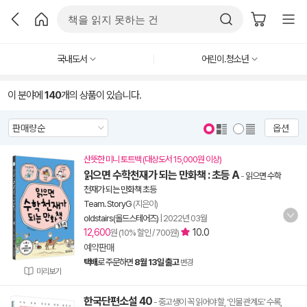
국내도서
어린이.청소년
이 분야에
140
개의 상품이 있습니다.
옵션
산뜻한 미니 토트백 (대상도서 15,000원 이상)
읽으면 수학천재가 되는 만화책 : 초등 A
-
읽으면 수학
천재가 되는 만화책 초등
Team. StoryG
(지은이)
oldstairs(올드스테어즈)
|
2022년 03월
12,600
10.0
원 (10% 할인 / 700원)
예약판매
택배
로 주문하면
8월 13일 출고
변경
미리보기
한국단편소설 40
- 중고생이 꼭 읽어야 할, ‘인물 관계도’ 수록,