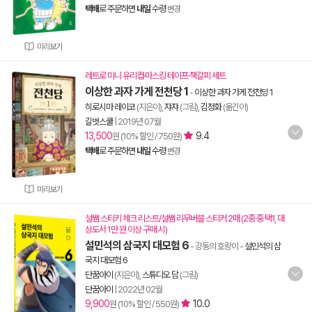
택배
로 주문하면
내일
수령
변경
미리보기
레트로 미니 유리컵·마스킹 테이프·책갈피 세트
이상한 과자 가게 전천당 1
-
이상한 과자 가게 전천당 1
히로시마 레이코
(지은이),
쟈쟈
(그림),
김정화
(옮긴이)
길벗스쿨
|
2019년 07월
13,500
9.4
원 (10% 할인 / 750원)
택배
로 주문하면
내일
수령
변경
미리보기
설쌤 스티키 체크 리스트/설쌤 리무버블 스티커 2매 (2종 중 택1, 대
상도서 1만 원 이상 구매 시)
설민석의 삼국지 대모험 6
- 강동의 호랑이
-
설민석의 삼
국지 대모험 6
단꿈아이
(지은이),
스튜디오 담
(그림)
단꿈아이
|
2022년 02월
9,900
10.0
원 (10% 할인 / 550원)