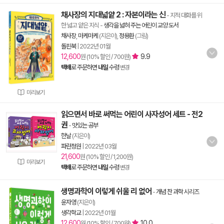
채사장의 지대넓얕 2 : 자본이라는 신
- 지적 대화를 위
한 넓고 얕은 지식
-
생각을 넓혀 주는 어린이 교양 도서
채사장
,
마케마케
(지은이),
정용환
(그림)
돌핀북
|
2022년 01월
12,600
9.9
원 (10% 할인 / 700원)
택배
로 주문하면
내일
수령
변경
미리보기
읽으면서 바로 써먹는 어린이 사자성어 세트 - 전2
권
-
맛있는 공부
한날
(지은이)
파란정원
|
2022년 03월
21,600
원 (10% 할인 / 1,200원)
미리보기
택배
로 주문하면
내일
수령
변경
생명과학이 이렇게 쉬울 리 없어
-
개념 찬 과학 시리즈
윤자영
(지은이)
생각학교
|
2022년 01월
12,600
10.0
원 (10% 할인 / 700원)