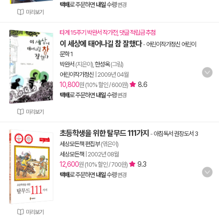
택배
로 주문하면
내일
수령
변경
미리보기
타계 15주기 박완서 작가전, 댓글 적립금 추첨
이 세상에 태어나길 참 잘했다
-
어린이작가정신 어린이
문학 1
박완서
(지은이),
한성옥
(그림)
어린이작가정신
|
2009년 04월
10,800
8.6
원 (10% 할인 / 600원)
택배
로 주문하면
내일
수령
변경
미리보기
초등학생을 위한 탈무드 111가지
-
아침독서 권장도서 3
세상모든책 편집부
(엮은이)
세상모든책
|
2002년 08월
12,600
9.3
원 (10% 할인 / 700원)
택배
로 주문하면
내일
수령
변경
미리보기