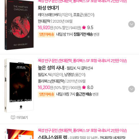
목성 반구 문진 (현대문학, 폴라북스 SF 포함 국내도서 2만원 이상)
화성 연대기
레이 브래드버리
(지은이),
조호근
(옮긴이)
현대문학
|
2020년 08월
16,920
9.5
원 (10% 할인 / 940원)
내일 밤 11시
잠들기전 배송
양탄자배송
변경
목성 반구 문진 (현대문학, 폴라북스 SF 포함 국내도서 2만원 이상)
높은 성의 사내
-
필립 K. 딕 걸작선 4
필립 K. 딕
(지은이),
남명성
(옮긴이)
폴라북스(현대문학)
|
2011년 09월
16,200
8.0
원 (10% 할인 / 900원)
내일 아침 7시
출근전 배송
양탄자배송
변경
미리보기
목성 반구 문진 (현대문학, 폴라북스 SF 포함 국내도서 2만원 이상)
스타니스와프 렘
- 미래학 학회 외 14편
-
현대문학 세계문학