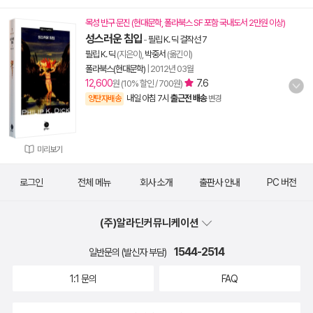
목성 반구 문진 (현대문학, 폴라북스 SF 포함 국내도서 2만원 이상)
성스러운 침입
-
필립 K. 딕 걸작선 7
필립 K. 딕
(지은이),
박중서
(옮긴이)
폴라북스(현대문학)
|
2012년 03월
12,600
7.6
원 (10% 할인 / 700원)
내일 아침 7시
출근전 배송
양탄자배송
변경
미리보기
로그인
전체 메뉴
회사 소개
출판사 안내
PC 버전
(주)알라딘커뮤니케이션
1544-2514
일반문의 (발신자 부담)
1:1 문의
FAQ