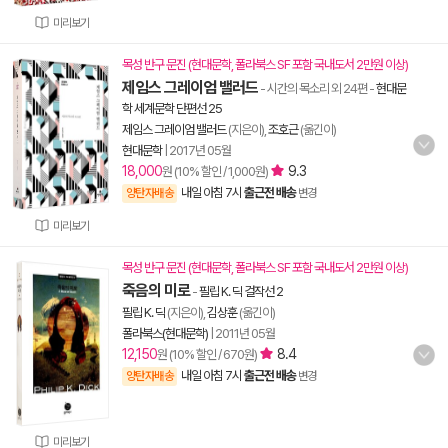
미리보기
목성 반구 문진 (현대문학, 폴라북스 SF 포함 국내도서 2만원 이상)
제임스 그레이엄 밸러드
- 시간의 목소리 외 24편
-
현대문
학 세계문학 단편선 25
제임스 그레이엄 밸러드
(지은이),
조호근
(옮긴이)
현대문학
|
2017년 05월
18,000
9.3
원 (10% 할인 / 1,000원)
내일 아침 7시
출근전 배송
양탄자배송
변경
미리보기
목성 반구 문진 (현대문학, 폴라북스 SF 포함 국내도서 2만원 이상)
죽음의 미로
-
필립 K. 딕 걸작선 2
필립 K. 딕
(지은이),
김상훈
(옮긴이)
폴라북스(현대문학)
|
2011년 05월
12,150
8.4
원 (10% 할인 / 670원)
내일 아침 7시
출근전 배송
양탄자배송
변경
미리보기