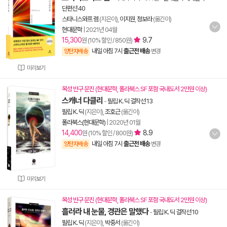
단편선 40
스타니스와프 렘
(지은이),
이지원
,
정보라
(옮긴이)
현대문학
|
2021년 04월
15,300
9.7
원 (10% 할인 / 850원)
내일 아침 7시
출근전 배송
양탄자배송
변경
미리보기
목성 반구 문진 (현대문학, 폴라북스 SF 포함 국내도서 2만원 이상)
스캐너 다클리
-
필립 K. 딕 걸작선 13
필립 K. 딕
(지은이),
조호근
(옮긴이)
폴라북스(현대문학)
|
2020년 01월
14,400
8.9
원 (10% 할인 / 800원)
내일 아침 7시
출근전 배송
양탄자배송
변경
미리보기
목성 반구 문진 (현대문학, 폴라북스 SF 포함 국내도서 2만원 이상)
흘러라 내 눈물, 경관은 말했다
-
필립 K. 딕 걸작선 10
필립 K. 딕
(지은이),
박중서
(옮긴이)