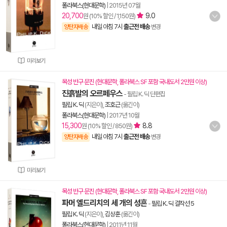
폴라북스(현대문학)
|
2015년 07월
20,700
9.0
원 (10% 할인 / 1,150원)
내일 아침 7시
출근전 배송
양탄자배송
변경
미리보기
목성 반구 문진 (현대문학, 폴라북스 SF 포함 국내도서 2만원 이상)
진흙발의 오르페우스
- 필립 K. 딕 단편집
필립 K. 딕
(지은이),
조호근
(옮긴이)
폴라북스(현대문학)
|
2017년 10월
15,300
8.8
원 (10% 할인 / 850원)
내일 아침 7시
출근전 배송
양탄자배송
변경
미리보기
목성 반구 문진 (현대문학, 폴라북스 SF 포함 국내도서 2만원 이상)
파머 엘드리치의 세 개의 성흔
-
필립 K. 딕 걸작선 5
필립 K. 딕
(지은이),
김상훈
(옮긴이)
폴라북스(현대문학)
|
2011년 11월