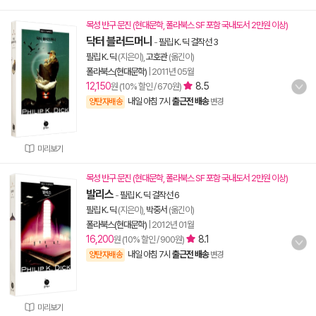
목성 반구 문진 (현대문학, 폴라북스 SF 포함 국내도서 2만원 이상)
닥터 블러드머니
-
필립 K. 딕 걸작선 3
필립 K. 딕
(지은이),
고호관
(옮긴이)
폴라북스(현대문학)
|
2011년 05월
12,150
8.5
원 (10% 할인 / 670원)
내일 아침 7시
출근전 배송
양탄자배송
변경
미리보기
목성 반구 문진 (현대문학, 폴라북스 SF 포함 국내도서 2만원 이상)
발리스
-
필립 K. 딕 걸작선 6
필립 K. 딕
(지은이),
박중서
(옮긴이)
폴라북스(현대문학)
|
2012년 01월
16,200
8.1
원 (10% 할인 / 900원)
내일 아침 7시
출근전 배송
양탄자배송
변경
미리보기