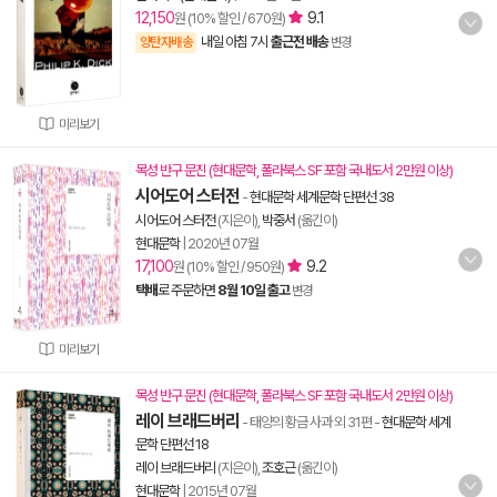
12,150
9.1
원 (10% 할인 / 670원)
내일 아침 7시
출근전 배송
양탄자배송
변경
미리보기
목성 반구 문진 (현대문학, 폴라북스 SF 포함 국내도서 2만원 이상)
시어도어 스터전
-
현대문학 세계문학 단편선 38
시어도어 스터전
(지은이),
박중서
(옮긴이)
현대문학
|
2020년 07월
17,100
9.2
원 (10% 할인 / 950원)
택배
로 주문하면
8월 10일 출고
변경
미리보기
목성 반구 문진 (현대문학, 폴라북스 SF 포함 국내도서 2만원 이상)
레이 브래드버리
- 태양의 황금 사과 외 31편
-
현대문학 세계
문학 단편선 18
레이 브래드버리
(지은이),
조호근
(옮긴이)
현대문학
|
2015년 07월