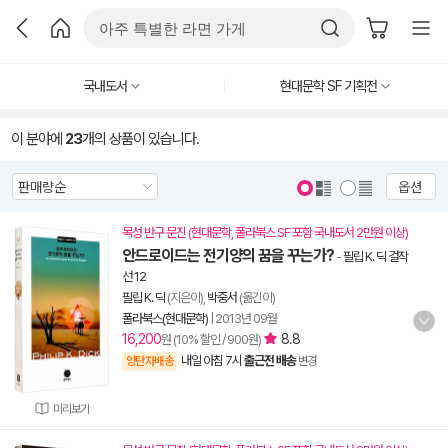
국내도서
현대문학 SF 기획전
이 분야에
23
개의 상품이 있습니다.
옵션
목성 반구 문진 (현대문학, 폴라북스 SF 포함 국내도서 2만원 이상)
안드로이드는 전기양의 꿈을 꾸는가?
-
필립 K. 딕 걸작
선 12
필립 K. 딕
(지은이),
박중서
(옮긴이)
폴라북스(현대문학)
|
2013년 09월
16,200
8.8
원 (10% 할인 / 900원)
내일 아침 7시
출근전 배송
양탄자배송
변경
미리보기