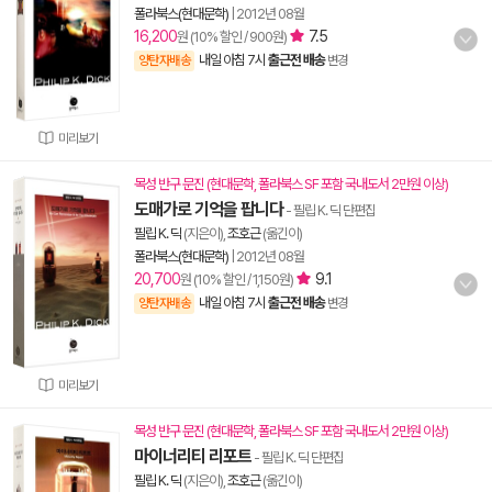
폴라북스(현대문학)
|
2012년 08월
16,200
7.5
원 (10% 할인 / 900원)
내일 아침 7시
출근전 배송
양탄자배송
변경
미리보기
목성 반구 문진 (현대문학, 폴라북스 SF 포함 국내도서 2만원 이상)
도매가로 기억을 팝니다
- 필립 K. 딕 단편집
필립 K. 딕
(지은이),
조호근
(옮긴이)
폴라북스(현대문학)
|
2012년 08월
20,700
9.1
원 (10% 할인 / 1,150원)
내일 아침 7시
출근전 배송
양탄자배송
변경
미리보기
목성 반구 문진 (현대문학, 폴라북스 SF 포함 국내도서 2만원 이상)
마이너리티 리포트
- 필립 K. 딕 단편집
필립 K. 딕
(지은이),
조호근
(옮긴이)