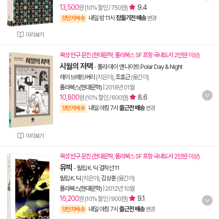
13,500
9.4
원 (10% 할인 / 750원)
내일 밤 11시
잠들기전 배송
양탄자배송
변경
미리보기
목성 반구 문진 (현대문학, 폴라북스 SF 포함 국내도서 2만원 이상)
시월의 저택
-
폴라 데이 앤 나이트 Polar Day & Night
레이 브래드버리
(지은이),
조호근
(옮긴이)
폴라북스(현대문학)
|
2018년 01월
10,800
8.6
원 (10% 할인 / 600원)
내일 아침 7시
출근전 배송
양탄자배송
변경
미리보기
목성 반구 문진 (현대문학, 폴라북스 SF 포함 국내도서 2만원 이상)
유빅
-
필립 K. 딕 걸작선 11
필립 K. 딕
(지은이),
김상훈
(옮긴이)
폴라북스(현대문학)
|
2012년 10월
16,200
9.1
원 (10% 할인 / 900원)
내일 아침 7시
출근전 배송
양탄자배송
변경