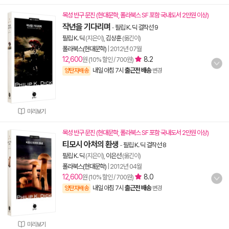
목성 반구 문진 (현대문학, 폴라북스 SF 포함 국내도서 2만원 이상)
작년을 기다리며
-
필립 K. 딕 걸작선 9
필립 K. 딕
(지은이),
김상훈
(옮긴이)
폴라북스(현대문학)
|
2012년 07월
12,600
8.2
원 (10% 할인 / 700원)
내일 아침 7시
출근전 배송
양탄자배송
변경
미리보기
목성 반구 문진 (현대문학, 폴라북스 SF 포함 국내도서 2만원 이상)
티모시 아처의 환생
-
필립 K. 딕 걸작선 8
필립 K. 딕
(지은이),
이은선
(옮긴이)
폴라북스(현대문학)
|
2012년 04월
12,600
8.0
원 (10% 할인 / 700원)
내일 아침 7시
출근전 배송
양탄자배송
변경
미리보기