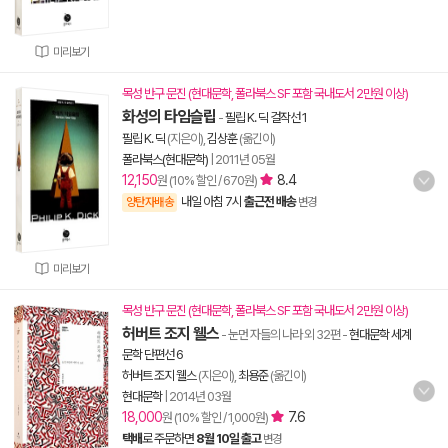
미리보기
목성 반구 문진 (현대문학, 폴라북스 SF 포함 국내도서 2만원 이상)
화성의 타임슬립
-
필립 K. 딕 걸작선 1
필립 K. 딕
(지은이),
김상훈
(옮긴이)
폴라북스(현대문학)
|
2011년 05월
12,150
8.4
원 (10% 할인 / 670원)
내일 아침 7시
출근전 배송
양탄자배송
변경
미리보기
목성 반구 문진 (현대문학, 폴라북스 SF 포함 국내도서 2만원 이상)
허버트 조지 웰스
- 눈먼 자들의 나라 외 32편
-
현대문학 세계
문학 단편선 6
허버트 조지 웰스
(지은이),
최용준
(옮긴이)
현대문학
|
2014년 03월
18,000
7.6
원 (10% 할인 / 1,000원)
택배
로 주문하면
8월 10일 출고
변경