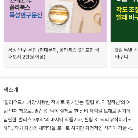
목성 반구 문진 (현대문학, 폴라북스 SF 포함 국
8월 특별 선
내도서 2만원 이상)
바구니
책소개
'할리우드가 가장 사랑한 작가'로 평가받는 '필립 K. 딕 걸작선'의 여
덟 번째 책으로, 필립 K. 딕이 실제로 한 신비 체험을 토대로 말기에
집필한 '발리스 3부작'의 마지막 작품이자, 필립 K. 딕의 유작이기도
하다. 작가 자신의 체험담을 토대로 하지만 자전적인 성격이 강한 <
발리스>, 종교적 SF인 <성스러운 침입>에 비해 <티모시 아처의 환