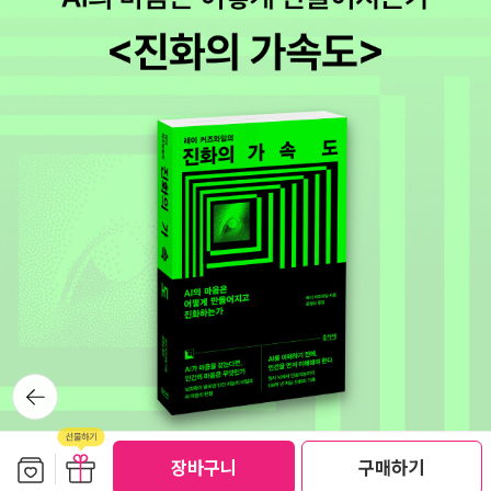
라는 것을 증명해 보이려고 하는 것처럼, 심문자 또한 모든 과학적 측
품으로 만들어낸 사람, 지금에 와서야 더 호응을 이끌어내고 있는 사
정'을 통해서 대상자의 기억'을 테스트한다. 일종의 아이큐 테스
람. 누구나 좋아하기는 힘들겠지만 다 읽고 나서 안 좋아하기도 힘들
트'다. 똑똑한 놈은 별다른 표정의 변화 없이 정답을 맞추지만 멍청한
겠다. ‘걸작선’은 총 10권예정인데 벌써 8권이 나왔다. 잠깐 쉬었더
놈은 땀을 뻘뻘 흘리며 정답을 맞춘다. 다시 한번 반복하지만 영화 속
니 읽을 게 금방쌓였네.
[죽음의 전주곡] 시공사 임프린트인 검
테스트의 핵심은 진짜 기억과 가짜 기억, 진실과 거짓말'이 아니라 사
은숲에서 낸 책. 국내에 안 들어왔던 작품들로 소개하고 있는 듯 하
실은 기억력 테스트, 즉 아이큐 테스트'다. 머리 나쁜 놈은 탈락된다
다. 처음 시작이었던 로버트 매케먼의 [소년시대], [스완 송]을 매우
! 이 과정을 통과하면 제 2 관문이 기다린다. 이런 식으로 측정은 계
흥미롭게 읽었고, 이 작가가 처음 소개되는 거라는 데 놀랐고, 검은숲
속된다. IQ 측정, 동공 측정, 골상학, 두개계측학...... 그런데 이 위대
에서 내는 책들에 관심이 생겼다. [죽음의 전주곡] 저자인 나이오 마
한 SF 걸작 < 블레이드 러너 > 는 매우 큰 헛점 하나가 있다. 복잡하
시는 애거서 크리스티, 도로시 L. 세이어즈 등과 함께 추리소설 4대
게 생각할 것 없다. 아마 내가 이 소릴 하면 당신은 아, 할 것이다. 그
천왕:D 이라는데, 마찬가지로 국내에는 처음 소개되는 것 같다. 고전
리고는 오, 할 것이며, 끝내는 와, 할 것이다. 좀더 열광적인 반응을 예
미스터리를 좋아하는 사람에겐 환영할 만한 일이다. [끌림] [벨벳
상한다면 와와, 정도 ?! 이 영화는 그 수많은 담론들이 오고갔지만 정
애무하기]나 [핑거스미스] 제목은 들어본 적 있는데, [끌림]과 함께
작 중요한 것은 다 빼먹었다. 인간과 복제를 구별할 방법이 딱히 없다
뒤로가
‘빅토리아시대 3부작’이라고 한다.빅토리안 좋아하는 사람들이 솔깃
기
는 사실은 < 차이 > 가 없다는 것을 의미한다. 굳이 차이를 찾고자 한
하는 소리가 들린다. 내가 그렇다. 빅토리아 시대의 역사소설이자 추
다면 심문 대상자 몰래 느닷없이 뿅망치'로 무릎을 치면 답이 나온다.
리소설이라고 하니 덮어두고 집어들 만 하다. 감옥생활, 영매, 살인 사
보관함담기
선물하기
장바구니
구매하기
무릎의 무조건 반사 ! 인간만이 가지고 있는 특징이 아니던가. 이 유전
건을 바탕으로 한 레즈비언 소설이기도하다는데, 이건 쉽게 솔깃하지