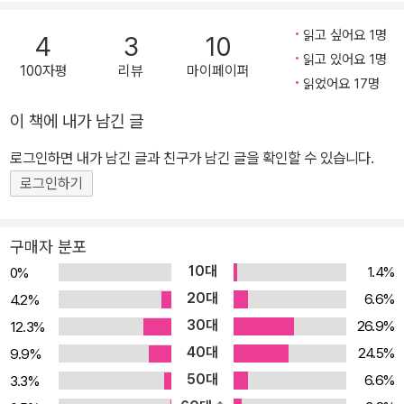
와 키어스틴을 잃고, 자신 또한 사막으로 떠나 사라진다. 며느리이자
티모시 아처를 친구로 여긴 앤젤 아처는 혼자 남아 상처 입은 심장으
읽고 싶어요 1명
4
3
10
로 그들을 회고하다가, 불가사의한 현상과 마주친다. 『티모시 아처의
읽고 있어요 1명
100자평
리뷰
마이페이퍼
환생』은 종교계에 종사하는 티모시 아처가 중심인물이고 신앙의 갈
읽었어요 17명
등을 일으키는 사건이 중심에 있지만, 근본적으로는 죽음을 두려워하
이 책에 내가 남긴 글
고 구원을 갈구하는 인간에 관한 이야기이다. 마틴 루서 킹, 존 레논
로그인하면 내가 남긴 글과 친구가 남긴 글을 확인할 수 있습니다.
등 시대의 영적 지도자들이 하나둘 암살되고 세상은 달라지는 게 없
는 듯한 1980년대 초반 미국의 절망적인 상황이 유례없는 불황과 정
로그인하기
신적 공허에 시달리는 21세기 독자들에게도 공감을 일으키는, 시대를
초월한 걸작이라 하겠다. ■ 이 책은... 죽는 순간까지 멈추지 않았던
구매자 분포
필립 K. 딕의 도전 『티모시 아처의 환생』은 일견 전작 『발리스』 『성스
10대
1.4%
0%
러운 침입』과는 매우 다른 작품으로 보인다. 일단 장르소설이 아니다.
20대
6.6%
4.2%
『발리스』처럼 우리가 사는 세계의 이야기처럼 시작을 했지만 사실 세
30대
26.9%
12.3%
계를 만든 이들이 외계인이며 인공위성과 같은 형태로 ‘발리스’가 그
40대
24.5%
9.9%
들을 구출하기 위해 왔다는 것이 사실로 등장하는 대체 역사 소설이
50대
6.6%
3.3%
아니다. 미래를 배경으로 했으며 아예 ‘신’과 ‘악마’가 등장해서 대결