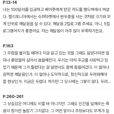
P.13-14
으키는, 시대를 초월한 걸작이라 하겠다.
나는 100달러를 입금하고 베어풋에게 받은 카드를 핸드백에서 꺼냈
다. 캘리포니아에서는 슈퍼마켓에서 완두콩을 사는 것처럼 크기와 무
게 단위로 깨달음을 살 수 있다. 깨달음 2킬로그램 주세요. 아니, 5킬
로그램어치가 좋겠어요. 저는 깨달음이 아주 많이 부족하거든요.
P.163
그 무렵을 돌이킬 때마다 지금 알고 있는 것을 그때도 알았더라면 얼
마나 좋았을까 싶어서 씁쓸해진다. 우리는 아처 주교를 사랑하고 믿
었기 때문에 그가 틀렸다는 걸 알면서도 함께 휩쓸려갔다. 이 얼마나
끔찍한 깨달음인가. 이 얼마나 도덕적으로, 정신적으로 두려워해야
할 현상인가. 지금은 두렵다. 하지만 그 당시에는 그렇지 않다. 두려워
졌을 때에는 이미 엎질러진 물이었다. 뒤늦은 깨달음이 언제나 그렇
듯.
P.260-261
이것이 당신에겐 지루한 종알거림으로 들릴지 모르겠지만, 나에게는
그 상실감은 어디에도 비할 바 아니지만. 그래도 인간을 일깨우는 죽
특별한 의미가 있는 이야기다. 절망한 내 심장의 이야기인 것이다.
음의 힘이란 놀랍기 그지없다. 그 어떤 말이나 주장보다도 무게가 실