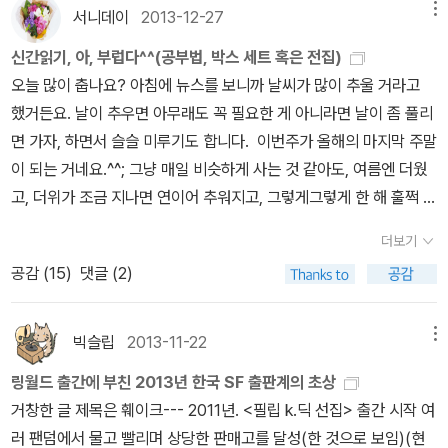
8권 박스 세트가 나오더니 9권이 나왔어요. ^^원체 마일즈 보르코
서니데이
2013-12-27
메뉴
논리적인, 스마트한 작가'라면 그런 무리수는 절대 두지 않을 < 수 >
되어 저를 덮쳤다는 것으로 마지막으로 이번 기록은 여기서 마칠까
시건 시리즈가 좀 길긴하니 박스를 2개로 나눌 예정인가봅니다.이 책
다. 케이팝스타 참가자가 첫 소절부터 애절한 목소리로 양현석, 박진
하는데요. 첫 만남보다 두 번째가 즐거웠던 책은 오랜만이었습니다!
신간읽기, 아, 부럽다^^(공부법, 박스 세트 혹은 전집)
역시 실제 보면 소장하고 싶게 하는 책이예요. 전체 시리즈를 다 꼽아
영, 유희열로부터 아빠 미소를 짓게 만들다가 느닷없이 하드 락 창법
크핫핫핫핫핫핫!!TEXT No. 2341★ [팬카페][트위터][페이스북]
오늘 많이 춥나요? 아침에 뉴스를 보니까 날씨가 많이 추울 거라고
두면 책등의 그림이 연결되어 하나의 그림을 보여주거든요. 은근 그
으로 돌변해서 심사위원들을 어리둥절하게 만드는 꼴이라고느 할까
했거든요. 날이 추우면 아무래도 꼭 필요한 게 아니라면 날이 좀 풀리
런 디자인들 탐이 나긴하죠.^^ 하지만 이 책 역시 그냥 도서관에서 대
? 읽다 보면 세 번 ' 뭐지, 이 싼 티 나는 설정은 ??! ' 이라는 절망의
면 가자, 하면서 슬슬 미루기도 합니다. 이번주가 올해의 마지막 주말
출하는걸로...그나저나 초반에는 희망도서로 이 시리즈 구매해주더니
추임새를 내뱉게 된다. 필립 딕의 비약과 비논리'에 당황하게 된다는
이 되는 거네요.^^; 그냥 매일 비슷하게 사는 것 같아도, 여름엔 더웠
중간에 판타지라고 불가 받아서 좀 벙쪘어요. ^^;; 그후 충격으로 아직
말이다. 하지만 놀랍게도 << 필립 딕의 싼 티 나는 비논리 >> 가 그
고, 더위가 조금 지나면 연이어 추워지고, 그렇게그렇게 한 해 훌쩍 또
읽지 않고 있었는데 다시 마음 가다듬고 시리즈를 읽어야할것 같습니
를 위대한 작가로 만들었다. 그는 베드로'였다. 중간 중간에 세 번 절
보내는 그런 기분입니다. 하지만, 학생들은 다를 것 같습니다. 너무 추
다. ㅋㅋ 이 시리즈도 참 멋져요. 양장과 디자인도 훌륭하
더보기
망의 추임새를 넣다가 어느 순간 빠져들게 된다. 책을 덮고 나면 어리
워서, 너무 더워서 방학을 한다고... 전에 선생님께서 그러셨거든요.
고... 시리즈 출간되면서 분명 박스 나올거라 생각했는데, 박스도 멋
공감 (
15
)
댓글 (2)
둥절하다. < 병맛 > 이라는 게 이런 체험이라면 이런 병맛, 좋다. ​내가
날이 추워지는 시기가 오고, 학생들은 이번주엔 방학을 하겠죠.^^ 물
져... ㅎㅎ정가제 이전에 반값에 구입했어야했는데..ㅋㅋ 중고로 나온
처음 읽은 필립 딕 소설은 << 화성의 타임 슬립 >> 이었다. 단편을
론 다시 학교를 가거나 바쁜 일정이 있기도 하겠지만, 그래도 방학은
걸로 보고 흔들렸지만...읽은책이 반정도 나머지 반도 도서관에서 대
읽을 때는 몰랐었는데 장편을 읽다 보니 깨닫게 되었다. < 딕 > 은 정
... 부럽군요.^^! 오늘 페이퍼는 학생들의 방학에 맞는 공부에 관한
빅슬립
2013-11-22
메뉴
출해야할것 같아요. 사실 위의 책들 구입했더라면, 언젠가 읽어야지...
신적으로 이상이 있는 사람이라는 사실을 말이다. 필립 딕 소설의 비
책, 그리고 지금까지 사지 못했던 박스세트로 나온 책을 찾으러 갑니
하는 생각에 지금만큼도 못 읽었을것 같아요.지금도 도서관에 있으니
링월드 출간에 부친 2013년 한국 SF 출판계의 초상
논리와 비약은 SF 장르에 충실하고자 하는 반영이 아니라 뒤죽박죽
다. 공부법에 대한 관심은 저만 그런가요? ^^ 1. 이것
언제든지 읽을수 있다는 마음인걸 보면 말이죠. ㅎㅎ 암튼 제가 좋아
거창한 글 제목은 훼이크--- 2011년. <필립 k.딕 선집> 출간 시작 여
인 머릿속에서 만들어진 망상'을 그대로 재현했기에 가능했다. 그것
이 진짜 공부다2. 지금 공부하는 네가, 모두를 놀라게 할 것이다3. 왜
하는 취향의 디자인과 장르인지라 자꾸 흔들려서, 빨리 도서관에서
러 팬덤에서 물고 빨리며 상당한 판매고를 달성(한 것으로 보임)(현
은 SF 판타지'라기보다는 과대 망상, 강박적 편집증, 정신 분열이 동