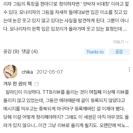
지만, 그렇다고 다 읽거나 다 사진 못했습니다. 대부분의 경우는 가격
리자 그림의 특징을 한마디'로 정의하자면 ' 엇박자 비대칭' 이라고 할
ㅜㅜㅜㅜ 하나 하나가 다 동종업계 성공사례 그딴거 몰라여 'I am S
신 분에게 이 책을 권한다 ■ 덧대기 ​필립 k 딕'의 풀네임은 Philip K.
이 부담되어서 그렇기도 하고, 세트나 전집은 워낙 분량이 많아서 엄
수 있다. 모나리자의 그림을 자세히 들여다보면 입은 미소를 짓고 있
F' 하고 싸늘한 콧김 엄청나게 내뿜음ㅜㅜㅜ 표지만 봐도 쿠퍼액 폭
Dick, Philip Kindred Dick 이다. 독특하다. 남근가족이라는 뜻인가
두가 나지 않을 때도 있습니다만, 그래도 구경이라도 하려구요. 이해
는데 눈은 웃고 있지 않고 있다는 사실을 발견하게 된다. 그뿐이 아니
발!한국에선 그나마 열린책들이 이런 슾간지 내주는 듯 한데베르개
? 불알후드의 다른 이름은 Kindred Dick 이다.
인 시전집 -- 이해인 수녀의 시전집이 최근에 나왔다고 들었습니다
다. 모나리자의 왼쪽 입은 입꼬리가 올라가며 웃고 있는 표정인데 오
미 같은 거 자꾸 팔지 말고이언 뱅크스 다음 책 좀 빨리 내줘라 !!!라는
만... 가격보고 조금 놀랐습니다. 법륜스님 에세이 양장 세
른쪽 입술은 꽉 다문 무표정이다. 눈 부분과 입 부분을 따로 따로 절개
결론
트-- 최근에 법륜스님이 쓴 에세이 세트가 나온 것 같습니다. 이 세트
더보기
해서 보면 확연히 드러난다. 웃는 것 같기도 하고 어찌 보면 비웃는 것
는 안 읽어본 책이 있어서 기회되면 이 책도 한 번 읽어보고 싶습니다.
공감 (
9
)
댓글 (4)
같기도 하다. 그래서 사람들은 보는 관점에 따라서 천사의 우아함을
요즘도 <인생수업>이 베스트셀러 순위에서 보이는데, 이 분의 책을
발견하는가 하면, 또 어떤 이는 악마의 미소를 경험하기도 한다. 내가
좋아하는 분들도 많은 것 같습니다. 아이작 아시모프의 파
보기엔 팜므파탈의 표독스러움을 간직한 여자 같다. 이 그림의 제목
chika
2012-05-07
메뉴
운데이션 전집-- 아이작 아시모프 전권을 사는 것도 부러운데, 이 많
인 모나리자 ( Mona Lisa )에서 mona는 madonna의 약자인 mo
은 패드 세트들은 ...^^; 필립 K. 딕 전집-- 이 작가는 워낙 영
겨우 한 권의 책
nna로, 이탈리아어로 부인을 뜻하지만 비속어'로 여성의 은밀한 부분
화로 많이 만들어진 원작이 많아서 그러나, 세트도 12권이나 됩니다.
알라딘이 이상하다. TTB리뷰를 올리는 것이 며칠째 이상해 리뷰를
을 뜻하기도 한다. 풀어쓰자면 34인치 엉덩이를 씰룩거리는 암캐 혹
저는 아직 신간으로 나온 이 시리즈의 책은 읽어보지 못해서, 언젠가
올리지 않고 있었는데, 그동안 에러때문에 글이 등록되지 않았다고
은 푸시캣 리사 정도가 되지 않을까 ? 성녀'라고 하기에는 제목의 어
읽어보고 싶습니다. 그런데 세트로 한 번에 사기엔 많이 고민하겠죠.
메시지를 띄우고는 중복되게 마구마구 등록해버린 걸 이제야 봤다.
감이 상당히 그라비아적이다. 인지과학적 측면에서 보자면 모나리자
^^ 표지도 평범한 그림은 아니라서, 한 번 다 올려봤습니다.
당췌 이걸 어떻게 정리해야하지? 그래도 이 세권은 아직 아무것도 올
의 미소'는 가짜에 가깝다. 왜냐하면 가짜 미소'는 비대칭을 이루는 경
요코미조 세이시-- 긴다이치 시리즈가 워낙 길어서
라가 있지 않으니...이건 그냥 리뷰로 올리게 될지도. 오랜만에 박노자
향이 있기 때문이다. 우리가 흔히 썩소'라고 말하는 한쪽만 올라간 입