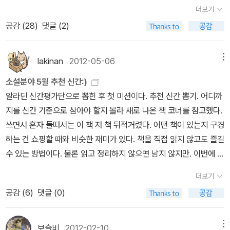
일단 우리나라에 다 나올지는 모르겠지만, 전자책은 세트로 나와있는
의 글을 읽으니 너무 좋았다.큰 기대감 없이 읽었던 에밀 졸라의 책도
꼬리'는 가짜 미소'다. 이처럼 가짜 감정'을 연기할 때는 표정이 비대
더보기
책도 있습니다. 얼마전에도 신간인 <백일홍 나무아래>가 나왔습니다
좋았고. 세상엔 왜 이렇게 좋은 책들이 넘쳐나는 것인지. 같은 주
칭적인 구도가 된다. 예를 들면 가짜-분노'에서는 왼쪽 눈썹이 더 낮
공감 (
28
)
댓글 (2)
만, 원서는 더 있겠죠.^^ 아마도. 이 책세트는 전자책 세트인데, 종이
제를 놓고 다른 시각으로 바라보기, 똑같은 사람이 사는 세상인데 다
게 내려가고, 가짜-혐오 표정에서는 코주름을 잡을 때 더 왼쪽으로 기
책은 세트가 없나요?? 미생-- <미생>은 마지막인 9권이
르게 바라보기, 그리고 그러한 세상을 다르게 살아온 사람들...
울어진다고 한다. 모나리자의 미소가 가짜 미소라는 증거는 비대칭성
두 가지네요. 9권만 사거나, 아니면 박스 포함. 앞에서부터 한 권씩 모
그리고 새로운 세계와 그 세계를 살아가고 있는 우리들, 이 시대
lakinan
2012-05-06
메뉴
이론'을 제외하더라도 눈을 보면 알 수 있다. 마음에서 우러나는 진짜
았던 독자일 경우, 박스세트를 새로 사긴 좀 그렇죠. 인천상륙작
의 모습. 이 중에서 읽고 싶은 건 '세상의 모든 도시락'요즘 찌개
웃음과 미소'가 사용하는 얼굴 근육은 눈 부위의 근육과 연결되어 있
소설분야 5월 추천 신간:)
전-- 위의 <미생>을 그린 윤태호 작가의 다른 만화입니다. 1권이 나
한번 하면 4일은 기본, 버섯볶음을 해도 기본이 일주일...국이라고는
기 때문에 진짜 미소' 근육이 작동되면 자연적으로 눈 근육에 영향을
알라딘 신간평가단으로 뽑힌 후 첫 미션이다. 추천 신간 뽑기. 어디까
왔을 때, 어? 했는데 벌써 2권이 나왔습니다. (그러니까 저는 계속 늦
된장국밖에는.아, 정말 내가 할 수 있는 요리는 뭔가. 이 수많은
준다. 반면 가짜 미소'는 입꼬리를 움직이는 근육만을 사용할 뿐이기
지를 신간 기준으로 삼아야 할지 몰라 새로 나온 책 코너를 참고했다.
고 있는 겁니다.) 이 책도 웹툰으로 연재되고 있나요? 본문이 컬러던
책들 중에 지금 내가 갖고 있는 책은 한권뿐이구나. 쓰읍~앞으로 갖
때문에 눈' 근육에 영향을 주지 않는다. 미소 짓는 척 할 뿐이다. 그러
쓰면서 혼자 들떠서는 이 책 저 책 뒤적거렸다. 어떤 책이 있는지 구경
데요.^^ 마녀-- 강풀의 마녀, 웹툰으로 연재가 끝났는지 이
게 될 책이 많아지겠지. 아, 그런데 또 책이 쌓여가고 있어. 읽지 못한
니깐 모나리자는 미소 짓는 척하는 푸시캣 리사'다. 여기에 푸시캣 리
하는 건 쇼핑할 때와 비슷한 재미가 있다. 책을 직접 읽지 않고도 즐길
책도 세트로 나왔습니다. 광고 보고 세트 나온 걸 알았습니다만, 연재
책을 쳐다보고 있으면 그 모든 책을 한꺼번에 다 읽고 싶은데 그게 안
사 부인은 전형적인 오른손잡이'일 확률이 높다. 오른손잡이의 경우,
수 있는 방법이다. 물론 읽고 정리하지 않으면 남지 않지만. 이번에 살
시에 앞부분 봤는지 모르겠네요. 2666-- 알라딘 서재에서
돼. 더구나 요즘은 나날이 책 읽는 속도가 느려지고 있어서 ....정말 책
가짜미소를 흉내낼 때 왼쪽 입꼬리'가 올라가는 경향이 있다고 한다.
펴본 신간에는 어째 추리소설이 많다. 벌써 여름이 오나.
[아르센
평가가 좋아서 읽어볼까 했습니다만, 아직 각권 판매는 없나봅니다.
읽는 것 외에는 할 줄 아는 것도 없는 바보에 게으름뱅이가 되어가고
더보기
이를 뒷받침하는 증거는 또 있다. 좌뇌사용자/오른손잡이'는 손깍지
뤼팽의 마지막 사랑] 셜록 홈즈는 저작권이 풀린 뒤로 원작자인 코
처음 소개보고, 책이 고가라고 생각했는데, 여러권 세트더라구요.;;
있음을 느끼는 나날.
공감 (
6
)
댓글 (0)
를 하거나 팔짱을 낄 때 오른손 엄지와 오른팔이 위로 올라간다. 그림
난 도일이 아닌 다른 작가들의 저작이 나오고 있다. 뤼팽 이름을 단 신
만화 박스세트-- 오래전에 완결된 만화이지만, 계속 사랑받
속 손의 위치를 보면 그녀의 오른손은 왼손 위에 올려져 있다. 이 사실
간이 나왔길래 그런 건가 했는데, 모리스 르블랑이쓴 미공개 유작 원
고 있어서 박스로 나오나봅니다. 기억이 맞다면, 여러번 나오는 책도
만 보더라도 그녀는 지독한 좌뇌 사용자'라는 계산이 나온다. 누군가
고가 발견된 거라고 한다. 뤼팽 시리즈의 진짜 마지막 권인 셈이다.
보슬비
2012-02-10
메뉴