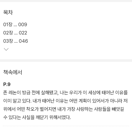
생>은 일반소설에 가까운 구원의 이야기이다.
목차
티모시 아처는 성공회 주교이자 마틴 루서 킹 목사와 케네디 가의 일
01장 … 009
원과 어깨를 나란히 한 시대의 명사다. 연설 청탁을 하러 온 키어스틴
02장 … 022
과 내연의 관계를 맺기 전까지 그의 인생은 탄탄대로였다. 그 이후 티
03장 … 046
모시 아처는 자신의 신앙을 위협하는 고문서의 존재를 알게 되고, 아
들 제프와 키어스틴을 잃고, 자신 또한 사막으로 떠나 사라진다. 며느
리이자 티모시 아처를 친구로 여긴 앤젤 아처는 혼자 남아 상처 입은
책속에서
심장으로 그들을 회고하다가, 불가사의한 현상과 마주친다.
P.9
<티모시 아처의 환생>은 종교계에 종사하는 티모시 아처가 중심인물
존 레논이 방금 전에 살해됐고, 나는 우리가 이 세상에 태어난 이유를
이고 신앙의 갈등을 일으키는 사건이 중심에 있지만, 근본적으로는
이미 알고 있다. 내가 태어난 이유는 어떤 계획이 있어서가 아니라 저
죽음을 두려워하고 구원을 갈구하는 인간에 관한 이야기이다. 마틴
위에서 어떤 착오가 벌어지면 내가 가장 사랑하는 사람들을 빼앗길
루서 킹, 존 레논 등 시대의 영적 지도자들이 하나둘 암살되고 세상은
수 있다는 사실을 깨닫기 위해서였다.
달라지는 게 없는 듯한 1980년대 초반 미국의 절망적인 상황이 유례
없는 불황과 정신적 공허에 시달리는 21세기 독자들에게도 공감을 일