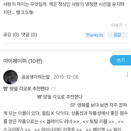
사람의 차이는 무엇일까. 책은 정상인 사람의 냉정한 시선을 유지하
어떤 이야기를 하고 있는 작품인지 알려달라구요? 음~ 접시보다 얇
지만... 별 3.5개!
은 저의 식견으로 함부로 평해도 될지 모르겠습니다. 개인적으로는
‘존재함의 증명’에 대해 이야기하고 있다고 받아들였는데요. ‘하나님
더보기
의 증거’를 배경에 두고, 주인공은 삶과 죽음 사이에서 ‘존재의 증
공감 (
0
)
댓글 (0)
거’를 직접적이거나 간접적으로 마주하게 됩니다. 죽은 남편이 살아
돌아왔다고 말하는 시아버지의 이야기와 같은 간접적인 체험에 이어,
결국 예언(?)에 따라 사망한 시아버지의 환생(?)까지 마주하게 되는
쓰기
마이페이퍼 (10편)
데요. 으흠. 이 부분에 대해서는 자칫 잘못 적어버렸다가는 미리니름
이 될 수 있으니, 직접 작품을 만나 감상과 생각의 시간을 가져주셨으
곰곰생각하는발
2015-12-08
메뉴
면 하는군요. 그러니까 ‘어떤 방식으로든 대상이 존재한다고 인식되
뺨' 맞을 각오로 추천한다
면, 실존과는 다를 수 있지만 그것이 존재한다’는 것에 대해 작가가 이
뺨' 맞을 각오로 추천한다 ​ ​
야기하고 있는 게 맞냐구요? 뭔가 말이 어렵게 느껴지지만, 저도 그
SF 영화를 보다 보면 자주 접하
의견에 동감합니다. 위인들은 역사의 기록 속에서 영원히 인식되고
게 되는 이름이 있다. 필립 K 딕'이다. 상품성과 작품성에서 좋은 점수
있기에 계속해서 이야기되고 있으며, 신앙 또한 믿음과 함께 오랜 시
를 얻은 작품으로는 << 블레이드 러너 >> , << 토탈 리콜 >> , <<
간 존재를 증명하고 있는데요. 우리가 ‘존재함의 본질’로 말하는 물리
스크리머스 >> , << 마이너리티 리포트 >> , << 페이첵 >> 등이 있
적인 형체가 사라졌지만, 그것이 계속해서 이야기된다는 것. 익숙한