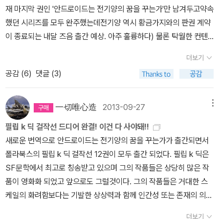
공부하는가4. 공부하는 힘5. 그릿6. 7. 세트 -- 전에 제 친구 이야기
책을 읽어야지.. 안그러면 넘어갈듯합니다. ^-^
재 마지막 권인 '안드로이드는 전기양의 꿈을 꾸는가'만 남겨두고약속
반된 환영인 셈이다. 독자들이 보기에는 판타지이지만 작가가 보기에
지만... 방학이 되면 공부를 열심히 할 거야! 하고 말하고 계획을 열심
했던 시리즈를 모두 완주했는데전기양 역시 황금가지와의 판권 계약
는 리얼리티'인 셈이다. 프로이트가 동시대 사람이었다면 필립 딕 소
히 짜던 생각이 납니다. (그러나 솔직히 말해야한다면, 그 때 저는 그
이 종료되는 내달 즈음 출간 예상. 아주 훌륭하다) 물론 탁월한 컨텐
설에 무한한 관심을 가지지 않았을까 ? 실제로 필립 딕'은 정신적으
렇지 않았던 걸로 기억합니다. 방학엔 놀아야한다는게 ... ) 얼마전에
츠의 영향이 크겠지만 아름다운 디자인 역시비기존 독자까지 책을 구
로 문제가 많았다. 그는 암페타민 중독자로 온갖 공황장애에 시달렸
수능시험도 있었고, 방학도 했고, 지금 학생들 공부할 때라서 그런지,
더보기
매토록 하는데 크게 한 몫 (했을 것으로 예상) 디자인 칭찬하는 평들
고 죽을 때까지 불안감에 사로잡혔던 인물이었다. ​신경쇠약, 자살 미
공부에 관한 관심이 있는 학생들을 위한 공부법 책이 여러 권 소개되
공감 (
6
)
댓글 (3)
이 인터넷에 줄을 이었음 (아직도 잇는 중) 그러다가 나온 폴라북스의
수, 이혼을 반복했다. 그는 어느 인터뷰에서 이렇게 말했다. ' 나는 어
고 있습니다. 1. 공부의 신 천개의 시크릿 2. 공부추진
두 번째 야심작 <미래의 문학> 흰 바탕에 일러스트 박스를 삽입한 표
찌된 셈인지 가는 곳마다, 누구에게나 멸시받았다. ' 영화 << 블레이
력 3. 기적의 공부공식 4. 나는 꿈에도 SKY는 못갈 줄 알았다.5. 기
지의 디자인 노선이 기존에 칭찬 받던 필립 딕 선집에서 크게 벗어나
드 러너 >> 의 원작인 < 안드로이드는 전기 양을 꿈꾸는가 > 에서 주
一切唯心造
2013-09-27
메뉴
적의 공부습관 75가지6. 카이스트 공부법7. 공부는 열심히 하는 데,
지 않음 이 역시 내용과 디자인 양 측으로 호평 받으며 잘 팔리는 중
인공 릭'은 < 전기 양 > 이 아닌 < 진짜 양 > 을 갖기를 원한다. 그는
왜 시험은 못보는 걸까?8. 1년만 따라하면 SKY갈 수 있다 공부를
필립 k 딕 걸작선 드디어 완결! 이건 다 사야돼!!
(으로 예상) 그 와중에 이 척박한 한국 sf계에 참전 의사를 내비친 '씨
그 돈을 마련하기 위해 현상금이 걸린 안드로이드(들)을 제거하기로
잘 하는 것... 이 뭘까요. 시험을 잘 보는 것과 공부를 잘 하는 것은 같
새로운 번역으로 안드로이드는 전기양의 꿈을 꾸는가가 출간되면서
앗사'그런데 저 표지에서 느껴지는 익숙한 향취는 뭐다?....이 쯤에서
마음먹는다. 그 보상금으로 진짜 양을 살 계획'이다. 필립 딕'을 관통
은 것일까요? 또는 자신이 원했던 학교에 가는 것, 성적표에 우수한
폴라북스의 필립 k 딕 걸작선 12권이 모두 출간 되었다. 필립 k 딕은
편집부의 한 마디 보시죠'아무래도 동종업계의 성공한 케이스다 보
하는 것은 < fake(페이크) vs reality(리얼리티) > 가 아니라 < imit
학생으로 확인되는 것... 그런 의미로 말하는 걸까요. 그 때도 그렇
SF문학에서 최고로 칭송받고 있으며 그의 작품들은 상당히 많은 작
니.... 으헣 ㅠㅠ '이 외에도 폴라북스가 너무 강하게 느껴진다는 클레
ation(모조품) vs the real thing(모조품의 원본) > 이다. 주인공
고, 시간이 조금 더 지난 지금도 그렇고. 공부를 잘 하는 것은 도대체
품이 영화화 되었고 앞으로도 그럴것이다. 그의 작품들은 거대한 스
임들이 여기저기서 속출했지만 그런거 다 무시하고 스페이스 오페라
릭'에게 있어서 살아 있는 동물인 진짜 양'은 명풍 루이비통 가방'이
뭐지? 다들 무슨 말로 하는 건지는 그럭저럭 알 것 같으면서도, 실은
케일의 화려함보다는 기발한 상상력과 함께 인간성 또는 존재의 의미
박력으로 출판 강행 !그런데 정작 공개했던 표지는 너무 얇고 본문 내
다. 반면 전기 양'은 진짜와 가짜를 분간하기는 힘들 정도로 정교한 짝
공부라는 것에 대해서는 아직도 잘 모르겠습니다. 1. 기억력,
와 같은 철학적이고 사색적인 내용을 담고 있기에 더 가치있는지도
지가 무겁고 두껍다는 이유로 절찬리 까이는 중ㅜㅜ그래도 재밌잖아
퉁 가방이다. 훈련 받은 전문 감식가가 아니라면 구별하기 힘들다. ​누
더보기