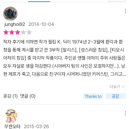
위 있는 비영리 출판사인 ‘라이브러리 오브 아메리카’는 미국문학 총
서(마크 트웨인부터 헨리 제임스까지 미국 문학의 거장들의 작품을
메뉴
수록한 방대한 작가 선집으로 미국문학 작품으로 인정받은 작가만이
junghoi92
2014-10-04
그 이름을 올릴 수 있다)에 필립 K. 딕을 올려놓으며 재조명했다. 그
자체로, 그의 작가적 입지가 미국문학에서 얼마나 중대하게 다뤄지고
적자 후기에 의하면 작가 필립 K. 딕이 1974년 2~3월에 환각과 환
있는지 알 수 있다. 이는 그의 작품이 장르라는 이름으로만 한정지을
청을 통해 계시를 받고 쓴 3부작 [발리스], [성스러운 침입], [티모시
수 없음을 의미한다. 세계적으로 저명한 필립 K. 딕 전문가인 조나단
아처의 침입] 중 마지막 작품이다. 주인공 앤첼 아처의 주위 사람들은
레섬이 편집한 이 장편소설 선집에는 휴고상 수상작인 『높은 성의 사
모두 자살로 생을 마감한다 (시아버지 팀의 사인은 모호하지만...). 남
내』와 존 켐벨 기념상 수상작인 『흘러라 내 눈물, 하고 경관은 말했
편 제프가 죽고, 다음으로 친구이자 시어머니였던 키어스틴, 그리고
다』 , 그리고 말년의 걸작인 『발리스』 3부작 등 총 12편의 장편소설이
마지막으로 진정으로 사랑헀던 성공회 대주교 티몬 아처가 이스라엘
수록되어 있으며 폴라북스에서 2013년 완간될 예정이다. 해외 거장
더보기
에서 객사한다. 키어스틴의 아들 빌은 정신분열증 환자로 병원을 내
의 경우 뚜렷한 방향성을 갖고 체계적으로 소개하지 못하는 현실에서
공감 (
1
)
댓글 (0)
집처럼 들락날락 하는데 종국에는 자신이 부활한 팀이라고 자처한다.
이 걸작선은 국내에서 SF 거장의 작품을 체계적으로 소개하는 기념
빌은 육체적으로는 살아 있지만 정신적으로는 삶과 죽음을 왔다갔다
비적인 첫 출발이 될 것이다.
하는 인물이라고 볼 수 있을 것이다. 그래도 작가의 3부작 중 [티모시
메뉴
아처의 침입이] 가장 정상적으로 읽힌다. 하지만 정상적이다라는 의
무한오타
2015-03-26