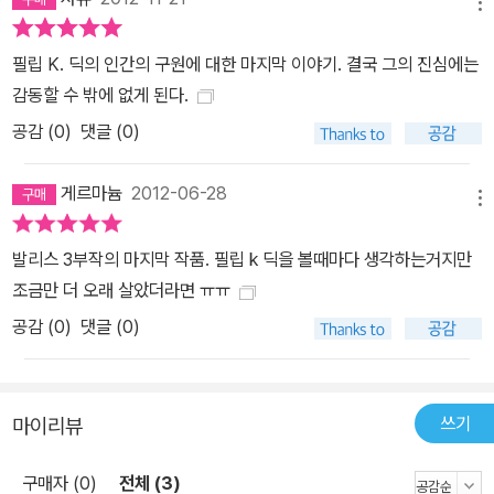
을 잃고 비틀거리기에는 충분하다. 시대의 지도자라고 생각했던 인물
메뉴
이 족족 암살당하는 것만으로도, 악의 축을 몰아내고 새 시대를 열었
필립 K. 딕의 인간의 구원에 대한 마지막 이야기. 결국 그의 진심에는
다고 생각했던 믿음과 희망이 무너지기에 충분하다. 이 작품에서 딕
감동할 수 밖에 없게 된다.
은, 아는 것도 많고 떠드는 것은 더 많지만 정말로 가진 것은 얼마 되
공감 (
0
)
댓글 (0)
지 않고, 얼마 되지 않는 소유물마저 모두가 무로 돌아가버릴 거라는
죽음의 두려움에 휩싸여 살아가는 인물들을 그렸다. 이러한 인물들은
게르마늄
2012-06-28
물질적 가치의 확산과 정신적 가치의 추락으로 인해 오늘날에는 오히
메뉴
려 보편적으로 느껴지는 인물상이다. 역사적인 사건이 배경으로 등장
하지만, 독자들은 『티모시 아처의 환생』의 인물들에서 병든 우리의
발리스 3부작의 마지막 작품. 필립 k 딕을 볼때마다 생각하는거지만
현재를 만나고 공감할 수 있을 것이다. ■‘필립 K. 딕 걸작선’ 출간의
조금만 더 오래 살았더라면 ㅠㅠ
의의 세상을 떠난 지 20여 년이 지났지만 필립 K. 딕은 여전히 그 문
공감 (
0
)
댓글 (0)
학적 가치가 새롭게 재평가되는 작가이다. 생전에 그는 주류 문학계
에서는 ‘싸구려 장르 소설 작가’로 폄하되고, SF 문학계에서는 인간
성을 탐구하는 특유의 주제의식 때문에 팬들에게 외면당한 불운한 작
쓰기
마이리뷰
가였다. 하지만 지금 그의 작품은 인간의 정체성에 대한 탐구와 시대
를 초월한 상상력으로 세대를 뛰어넘는 감동을 주고 있다. 미국의 권
구매자 (0)
전체 (3)