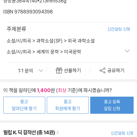
양장본
384쪽
140*213mm
538g
ISBN 9788993094398
주제분류
신간알림 신청
소설/시/희곡
>
과학소설(SF)
>
외국 과학소설
소설/시/희곡
>
세계의 문학
>
미국문학
선물하기
공유하기
이 책을 알라딘에
1,400
원 (
최상
기준)에 파시겠습니까?
중고
중고
중고 등록
알라딘에 팔기
회원에게 팔기
알림 신청
필립 K. 딕 걸작선 (총 14권)
신간알림 신청