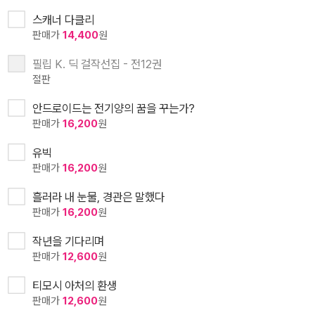
스캐너 다클리
판매가
14,400
원
필립 K. 딕 걸작선집 - 전12권
절판
안드로이드는 전기양의 꿈을 꾸는가?
판매가
16,200
원
유빅
판매가
16,200
원
흘러라 내 눈물, 경관은 말했다
판매가
16,200
원
작년을 기다리며
판매가
12,600
원
티모시 아처의 환생
판매가
12,600
원