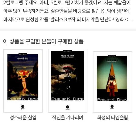
2킬로그램 주세요. 아니, 5킬로그램어치가 좋겠어요. 저는 깨달음이
‘존 캠벨 기념상’을 수상했다. 1983년, 그의 이름을 딴 ‘필립 K. 딕
아주 많이 부족하거든요. 실존인물을 바탕으로 필립 K. 딕이 생전에
상’이 제정되었다. 생전에 제대로 평가받지 못하고 출판사들에게 외
마지막으로 완성한 작품 '발리스 3부작'의 마지막을 만난다! 영화 <블
면당했던 그의 삶을 기린 이 상은 페이퍼백 단행본으로 처음 출간된
레이드 러너> <토탈 리콜> <페이첵> <컨트롤러> 등의 원작자로
작품만을 대상으로 한다. 이름은 없지만 가능성 있는 작가의 작품을
‘할리우드가 가장 사랑한 작가’로 평가받는 필립 K. 딕. 그의 걸작 장
선정하는 ‘필립 K. 딕 상’의 첫 수상작은 바로 ‘사이버 펑크의 성경’으
이 상품을 구입한 분들이 구매한 상품
편만을 모아 2011년부터 2013년까지 총 12권 완간을 목표로 하는
로 불리고 있는 윌리엄 깁슨의 『뉴로맨서』이다.
‘필립 K. 딕 걸작선’의 여덟 번째 주자로 『티모시 아처의 환생』이 폴
라북스에서 출간되었다. 이 작품은 필립 K. 딕이 실제로 한 신비 체험
을 토대로 말기에 집필한 ‘발리스 3부작’의 마지막 작품이자, 필립 K.
딕의 유작이기도 하다. 작가 자신의 체험담을 토대로 하지만 자전적
인 성격이 강한 『발리스』, 종교적 SF인 『성스러운 침입』에 비해 『티
모시 아처의 환생』은 일반소설에 가까운 구원의 이야기이다. 티모시
아처는 성공회 주교이자 마틴 루서 킹 목사와 케네디 가의 일원과 어
깨를 나란히 한 시대의 명사다. 연설 청탁을 하러 온 키어스틴과 내연
성스러운 침입
작년을 기다리며
화성의 타임슬립
의 관계를 맺기 전까지 그의 인생은 탄탄대로였다. 그 이후 티모시 아
처는 자신의 신앙을 위협하는 고문서의 존재를 알게 되고, 아들 제프