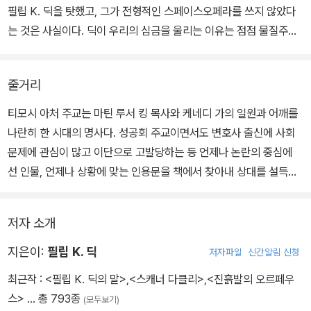
필립 K. 딕을 탓했고, 그가 전형적인 스페이스오페라를 쓰지 않았다
는 것은 사실이다. 딕이 우리의 심금을 울리는 이유는 점점 물질주의
적으로 변해가며 매스미디어의 지배가 강화되는 세계에서 살아가는
인간의 문제와 영적인 생존에 깊은 관심을 기울였기 때문이다. 바로
줄거리
그런 이유에서 어떤 고전 선집에든 포함될 가치가 있는 작가이다.
티모시 아처 주교는 마틴 루서 킹 목사와 케네디 가의 일원과 어깨를
나란히 한 시대의 명사다. 성공회 주교이면서도 변호사 출신에 사회
문제에 관심이 많고 이단으로 고발당하는 등 언제나 논란의 중심에
선 인물, 언제나 상황에 맞는 인용문을 책에서 찾아내 상대를 설득시
킬 줄 아는 언변의 달인, 나이는 들었어도 실로 젊고 변화무쌍한 인물
이다. 티모시 아처의 삶은 탄탄대로였다. 연설 청탁을 하러 온 키어스
저자 소개
틴과 내연의 관계를 맺기 전까지는. 그 이후 티모시 아처는 이스라엘
에서 새로 발견된 고문서를 해석하는 작업에 뛰어들었다가 신앙이 흔
지은이:
필립 K. 딕
저자파일
신간알림 신청
들리는 경험을 하고, 아들 제프와 키어스틴의 자살로 뼈 아픈 이별을
최근작 :
<필립 K. 딕의 말>
,
<스캐너 다클리>
,
<진흙발의 오르페우
겪는다. 티모시 아처는 운명과 맞서 싸워 생존하기로 결심하지만, 자
스>
… 총 793종
(모두보기)
신 또한 신앙과 존재에 대한 의문 때문에 사막으로 떠나 죽는다. 며느