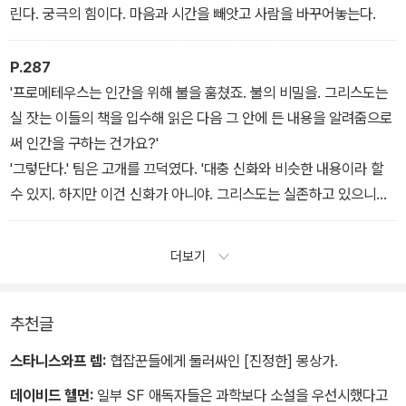
린다. 궁극의 힘이다. 마음과 시간을 빼앗고 사람을 바꾸어놓는다.
P.287
'프로메테우스는 인간을 위해 불을 훔쳤죠. 불의 비밀을. 그리스도는
실 잣는 이들의 책을 입수해 읽은 다음 그 안에 든 내용을 알려줌으로
써 인간을 구하는 건가요?'
'그렇단다.' 팀은 고개를 끄덕였다. '대충 신화와 비슷한 내용이라 할
수 있지. 하지만 이건 신화가 아니야. 그리스도는 실존하고 있으니까.
영혼의 형태로 와디를 지키고 있으니까.'
더보기
추천글
스타니스와프 렘:
협잡꾼들에게 둘러싸인 [진정한] 몽상가.
데이비드 헬먼:
일부 SF 애독자들은 과학보다 소설을 우선시했다고