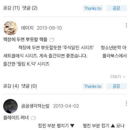
공부의 기술을 완성하다2. 성적과 습관이 확 바뀌는 중학생 공부법3.
모른다.개인적으로 여기서 끝내지말고 13권 14권 계속 출간해주길
요 적당히 까고 많이 많이 사서 읽읍시다이 쯤이면 이미 스스로도 인
가 나에게 << 안드로이드는 전기 양을 꿈꾸는가 >> 에 대해 줄거리
공감 (
11
)
댓글 (2)
잠수네 아이들의 소문난 영어공부법3. 악기를 배우는 아이는 왜 공부
바라며도매가로 기억을 팝니다 외에 추가로 단편집을 또 출간해주었
정 했고 애교 수준이라 생각하려던 찰나 26일 출간 예정인 <링월드>
를 20자 내외로 요약하라고 하면 이렇게 작성하겠다. ' 진짜냐 짝퉁이
도 잘할까? 제목을 보면, 이 책 읽어보고 싶다, 하는 마음이 들도록
으면 좋겠다.(마이너리티 리포트가 빠져있을 줄이야 ㅠ )
의 공개된 표지.....야 임마.........너네 <래리 니븐 '컬렉션'> 내는 거라
냐, 그것이 문제로다. ' 이 문제는 필립 딕 소설 전체를 아우르는 화
지은 제목도 많군요. 공부를 잘 하고 싶지만 잘 되지 않는 학생의 마음
데이지
2013-09-10
메뉴
며....... 저 책이랑 이 책이 어딜 봐서 '컬렉션' 임?!이 쯤 되면 <플랫랜
두'다. 그의 소설을 사람들에게 추천하기란 쉽지 않다. 괴팍한 소설'을
같은 제목도, 좋은 방식을 설명할 것 같은 것도, 그리고 단기간에 열심
더> 잘 안 팔리니까 걍 따라하자 전략 아닌가요?(근데 플랫랜더 저
좋아할 사람이 그리 많지 않기 때문이다. 그럼에도 불구하고 내가 이
책장에 두면 뿌듯할 책들
히 하면 된다는 진짜 그럴 수 있을까 하는 마음 들게 하는 제목도 다양
디자인도 심하긴 심했음ㅋㅋ저 주황색 물결은 아직까지 뭔지 모르겠
소설을 여러분에게 강력하게 추천하는 이유는 < 박근혜 > 때문이다.
책장에 두면 뿌듯할듯한 '주석달린 시리즈' 청소년문학 아
합니다. 내용면에서는 직접 겪어본 수험생활에서 알게 된 점을 쓰거
다)이래서야 책장에 꽂았을 때 옆 표지만 보고도 흥분이 되겠냐고 !다
소설 속 안드로이드 인간은 진짜 인간과 거의 닮았지만 유일하게 정
셰트클래식 시리즈. 계속 출간되면 좋겠습니다. 폴라북스에서
나, 지금 학생들이 읽으면 좋을만한 내용도 많습니다. 때로는 부모님
시는 책을 벽지로 활용하는 인간을 무시하지 마라 좋은 책들 계속 내
상적인 인간이라면 반응하는 < 감정 이입 능력 > 이 없다. 기계'인 안
출간한 '필립 K.딕' 시리즈
이 때로는 선생님이, 학원의 유명한강사가, 그리고 직전의 수험생이
어 주는 건 너무 고맙고 좋은데작품의 내용이나 유니크한 홍보 전략
드로이드에게는 공감 능력이 없는 것이다. 그래서 그들은 살아남기
쓰기도 합니다. 그렇지만, 이 책들은 결국 공부하는 방식에 대한 책
더보기
으로 승부 해야지한 케이스가 잘 되니까 그 쪽으로 몰려가는 모양새
위해서 어떤 슬픔에 대해 가짜 눈물을 흘린다. 릭은 < 감정 이입 능력
이니까 책을 통해서 지금 나의 좋지 못한 습관을 알고 고치고, 좀더 열
공감 (
4
)
댓글 (0)
는 도대체 무슨 지거리야솔까 더 잘하진 못해도 최소한의 임계 레벨
(공감 능력) > 의 유무로 가짜 인간과 진짜 인간을 구별한다. ​다시 말
심히 공부할 수 있도록 동기부여가 될 수 있다면 좋을 것 같습니다. 그
은 맞춰줘야 할 텐데지금은 후발 주자들이 오히려 더 죽 쑤고 있는 상
해서 릭은 가짜로 흘리는 눈물과 진짜로 흘리는 눈물을 구별할 줄 아
리고 그 정도면 읽고나서 기분도 좋을 것 같습니다. 아, 저도 공부법
황근데 이건 굳이 sf 출판계라고 그런 게 아니라 한국인 종특 같음뭐
는 능력을 가진 자'다. 릭은 눈물 감별사'다. 박근혜는 언젠가 대국민
무척 궁금합니다. 공부를 잘 한다는 것, 시험을 잘 본다는 것, 그런건
곰곰생각하는발
2013-04-02
메뉴
하나 잘 된다 싶으면 전국이 관련 장사로 끓어 넘치는 거sf에서 까지
담화'를 통해서 세월호 유가족을 위로하며 뜨거운 눈물을 흘렸다. 눈
알고 있으면 꽤 좋은 거 아닐까요? 박스로 나오다니, 세트로 나오다
블레이드 러너
보게 되니 기계복제시대의 예술품 읽는 간지 돋음ㅋㅋㅋㅋㅋㅋ한국
물 없이는 볼 수 없는 장면이었다. 주인공 릭'이 이 방송'을 보았다면
니... 아, 부럽다. 올해도 새 책들은 많이 나왔고, 소개되어 많이 들었
접힌 부분 펼치기 ▼ 펼친 부분 접기 ▲ 모나
짱짱맨!!외국은 안 그러냐고? 네. 전혀 그렇지 않습니다.....ㅜㅜㅜㅜ
그녀를 < 퇴역 > 시켰을 것이 분명하다. 퇴역이 무슨 뜻인가 궁금하