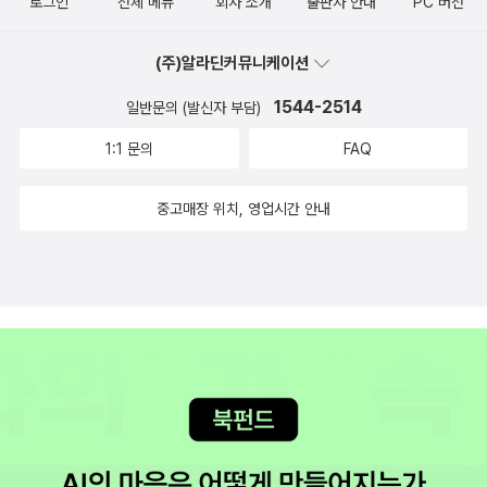
같았구요. 열심히 산다는 것, 그렇지만 어렵지 않나요. 최고보다 최
로그인
전체 메뉴
회사 소개
출판사 안내
PC 버전
인의 유빅을 읽었는데, 다시 추간되면서 좀 고급스러워졌네요.그래도
양'을 가지기 위해서 현상금이 붙은 안드로이드'를 살해한다는 내용이
야지. 미야베 미유키의 소설은 사회파 미스터리의 대가답게등장하는
선을 이라고 하지만, 최선이라는 것도 막연하고... 한 권씩 모은 책이
왠지 왼편이 더 마음에 듭니다.^^ 처음 페이퍼백을 쓸때는 완간이 안
다. 6 < 필립 딕 시리즈 > 필립 딕'은 확실히 미쳤다. 그것은 그의 업
인간군상이 현실적이어서 좋다. 범죄자는 유난히 악한 개인이나 미친
어느 날 완결이 되고, 나중엔 세트로 나오는 것처럼, 하루 하루 보내고
(주)알라딘커뮤니케이션
되었는데, 거이 2년쯤되니 12권이 한 전집세트로 나왔네요.^^한권씩
적이 놀랍다는 것이 아니라 진짜 미친 사람이라는 뜻이다. 그의 서사
놈이라서 범죄를 저지르는 게아니다. 사건을 수사하는 인물들 역시
어느 시점이 되면 눈에 보일 만큼이 흘러가겠죠. 그리고 그 땐 그랬지,
구입하시는 분들에게는 짜증나지만, 기다리는 사람들에게 좋은일...^
는 종종 전혀 종잡을 수가 없다. 어느 때는 곤혹스럽기까지 하다. 그게
1544-2514
일반문의 (발신자 부담)
특별히 천재적이거나 정의롭지는 않다. 이들 모두는 평범한 사람들이
싶은 마음도 들 지도 모르죠. 잘 하자, 열심히 하자, 지금 이 순간을 즐
^;;
바로 필립 딕의 매력이다. 블레이드 러너 : 뿅망치 하나면 충분하
고, 그렇기에 사회의 ‘평범’이라는 거죽 아래에서 들끓는 갈등의 결이
1:1 문의
FAQ
겁게 살자. 어렵지만 그렇게 살고 싶습니다. --- 오늘 여기까지입니
다 ! 형사 데커드'는 가짜와 진짜'를 구별해야 한다. 그는 진품명품 프
더 확실하게 드러난다. 바로 그 점이 매력이다. 특히 [화차]는 ‘아파
다. 즐거운 주말 보내세요. 실은 비밀인데, 그게 올해 딱 하나 남은 한
로그램에 나오는 고미술 감정평가사'이다. 다만, 그 대상이 모나리자
트’에 관련된 이야기라 국내에서 호응을 더 잘 이끌어내는 것 같다. 영
중고매장 위치, 영업시간 안내
정이거든요.
가 아니라 복제인간이라는 점이 다르다. 그는 리플리칸트/복제인
화도 잘 됐으면 좋겠다.
[티모시 아처의 환생] 현대문학에서 필
간'을 색출해야 한다. 하지만 이 작업은 그리 만만하지 않다. 왜냐하면
립 K. 딕 걸작선을 내고 있는데, 이걸 다 읽어보지 않고는 PKD를 좋
인간과 복제인간의 차이'가 거의 없기 때문이다. 그가 대상과의 심문
아한다고 말하기가 힘들 것 같다. 이전에 출간되었던 단편집은 재치
과정'을 통해서 얻고자 하는 것'은 거짓말이 아니다. 거짓말'을 찾는
있고 사람 뒤통수를 칠 줄 안다는 느낌이었다.<블레이드 러너>의 원
것이 목적이라면 차라리 거짓말 탐지기'를 동원했을 것이다. 형사 데
작 장편 [안드로이드는전기양의 꿈을 꾸는가]는 음울하지만 일면 잔
커드'는 말을 하는 대상의 얼굴 표정에 집중한다. 조사하면... 다 나와
잔하기도 했다. 이들과비교하면 ‘걸작선’들은 읽기에 훨씬 황폐하고
더듬거나...
혼란스럽다. 단편은 차라리 짧기라도 하지, 장편은 파괴력이 더 크다.
당당하거나... 곰곰생
하지만 그렇기 때문에 이쪽이 PKD의 진면목이구나 싶다. 너무 천재
각하는발'이 인지과학적 지식을 총동원하여 모나리자의 미소가 가짜
적이라서 미친 사람, 뛰어났기 때문에 그냥 미치지도 못하고그걸 작