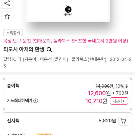
소득공제
목성 반구 문진 (현대문학, 폴라북스 SF 포함 국내도서 2만원 이상)
티모시 아처의 환생
필립 K. 딕
(지은이),
이은선
(옮긴이)
폴라북스(현대문학)
2012-04-2
5
종이책
14,000
원,
10%
12,600
원
+ 700원
10,710
원
카드최대혜택가
더보기
전자책
8,820
원