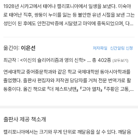
1928년 시카고에서 태어나 캘리포니아에서 일생을 보냈다. 미숙아
리이자 티모시 아처를 친구로 여긴 앤젤 아처는 혼자 남아 상처 입은
로 태어난 직후, 쌍둥이 누이를 잃는 등 불안한 유년 시절을 보낸 그는
심장으로 그들을 회고하다가, 자신이 티모시 아처라고, 되돌아왔다고
성인이 된 후에도 안전강박증에 시달렸고 마약에 중독되었으며, 다섯
주장하는 사람을 만난다.
번의 결혼과 이혼을 반복하는 등 불안한 삶을 살았다. 1952년에 전업
작가로서의 삶을 시작하여 36편의 장편소설과 100편 이상의 단편소
옮긴이:
이은선
저자파일
신간알림 신청
설을 발표하였다. 하지만 딕은 평생을 생활고에 시달렸고, 죽기 몇 년
전에야 제대로 평가받기 시작했다. 『안드로이드는 전기양의 꿈을 꾸
최근작 :
<이신의 슐리어리즘과 영의 신학>
… 총 402종
(모두보기)
는가?』가 [블레이드 러너]로 처음 영화화되었지만 완성을 보지 못하
연세대학교 중어중문학과와 같은 학교 국제대학원 동아시아학과를
고 뇌졸중으로 쓰러졌고, 결국 1982년 심장마비로 세상을 떠났다. 사
졸업했다. 출판사 편집자와 저작권 담당자를 거쳐 전문 번역가로 활
후에 원작소설들이 [블레이드 러너] [토탈 리콜] [페이첵] [마이너리
동중이다. 옮긴 책으로 『더 체스트넛맨』 『고아 열차』 『주황은 고통,
티 리포트] [임포스터] [컨트롤러] 등의 영화로 재탄생하면서, 오늘날
파랑은 광기』 『딸에게 보내는 편지』 『사라의 열쇠』 『키르케』 『홀리』
딕은 할리우드가 가장 사랑하는 작가 중 하나로 손꼽히고 있다. 딕은
『미스터 메르세데스』 『아래층에 부커상 수상자가 산다』 『그레이스』
자신의 작품 속에서 초능력과 로봇, 우주여행, 외계인과 같은 기존의
『도둑 신부』 『카디프, 바이 더 시』 『중요한 건 살인』 『맥파이 살인 사
SF 소재와는 차별된 암울한 미래상과 인간이 겪는 정체성의 혼란을
출판사 제공 책소개
건』 『할머니가 미안하다고 전해달랬어요』 『베어타운』 『블루 아워』
그리며 끊임없이 인간성의 본질을 추구해왔다. 1962년에 『높은 성의
캘리포니아에서는 크기와 무게 단위로 깨달음을 살 수 있다. 깨달음
등이 있다.
사내』로 ‘휴고상’을, 1974년에 『흘러라 내 눈물, 경관은 말했다』로