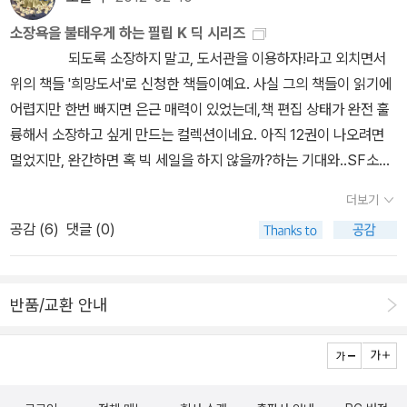
있습니다. 하지만 시간이 흐르면 이 책을 처음 읽는 사람이 있으니까
는 이러한 추측을 이현령비현령'이라고 딴지를 걸지도 모른다. . 하지
게다가 이번엔 뤼팽이 사랑에 빠지는 내용이란다. 이런 사랑 이야기
그 분들에겐 이 책이 처음이겠죠. 문학전집-- 박완서 전집,
소장욕을 불태우게 하는 필립 K 딕 시리즈
만 딴지는 박근혜의 당선으로 저, 저어, 저어어어어어기 어두컴컴한
가들어가는 작품에서는 주인공의 개인적인 면모가 드러나서 좋다. 훨
무라카미 하루키 에세이 모음집, 밀란쿤테라 세트... 이런 책들을 보
되도록 소장하지 말고, 도서관을 이용하자!라고 외치면서
미국에서 쓸쓸히 지내고 있을 김어준에게 해라. 나는 단지 과학적 상
씬 인상적으로 읽게 된다. 홈즈의 2차 창작물에서 아이린 애들러가
면, 아직도 읽을 건 많이 남았다는 생각을 합니다. --- 학생들
위의 책들 '희망도서'로 신청한 책들이예요. 사실 그의 책들이 읽기에
식'을 나열했을 뿐이다. 1. < 모나리자 - 세상에서 가장 유명한 그
끊임없이 등장하는 걸 보면나만 그렇게 느끼는 건 아니겠지(비록 원
이 방학이지, 학생이 아니면 방학같은 건 없는 거죠. 아무리 춥고 더워
어렵지만 한번 빠지면 은근 매력이 있었는데,책 편집 상태가 완전 훌
림 모나리자의 역사 > 는 학술적 접근이 아닌 명품의 탄생에 방점을
작에서는 연애담으로 발전하지는 않았지만). 뤼팽이야 여자에게 친절
도 일하러 가야 하고, 그렇게 긴 휴가가 있는 건 아닌 걸, 다 알죠. 요
륭해서 소장하고 싶게 만드는 컬렉션이네요. 아직 12권이 나오려면
찍는다. 꽤나 재미있다. 2. < 얼굴의 심리학 > 은 얼핏 보기엔 심심풀
한 만큼 얽힌 여자도 좀 있고 이미 기암성에서 결혼도 했다지만, 이번
즘은 방학이 되어도 학생들이 파트타임 일하러 가는 학생도 많고, 학
멀었지만, 완간하면 혹 빅 세일을 하지 않을까?하는 기대와..SF소설
이 호기심 심리학'처럼 보이지만 사실 비언어 의사 소통에 대한 진지
엔 어떤 이야기일런지. 오랜만에 읽어보고 싶다.
[사랑의 기초] 세
원을 가는 경우도 있고, 약간씩 다르긴 해도 다들 바쁘니까 쉬는 시간
들이 대부분 빨리 절판되는 성향이 있어 미리 구매해야하지 않을까?
한 접근이다. 심심풀이를 원했던 사람이라면 실망할 것이다. 3. 대니
트 알랭 드 보통의 글은 내 취향이 아니었지만, 그가 현대인의 일상
더보기
이 아니다! 그런 경우가 실은 많습니다. 연말이 되고, 크리스마스 지나
하는 우려를...느끼게 하는 책이랍니다. 도서관에 이미 신청했지만, 양
얼 맥닐의 < 얼굴 > 은 많은 부분을 < 얼굴의 심리학 > 의 저자인 폴
을세밀하게 포착해낸다는 평가에는 동의한다. 작품집 [동물원에가
공감 (
6
)
댓글 (0)
고, 새해가 온다고 해도, 어제랑 비슷하게 다들 바쁘게 살면서, 하루하
장본이라 커버가 벗겨진채라 좀 아쉽더라구요.3권까지 읽고 아직 다
에크먼의 얼굴 표정 작업'에 할애한다. 4. < 인간에 대한 오해 > 는 자
기]에 등장했던, 첫 데이트 때 허둥거리며 혼자서 속으로하늘 끝에서
루 채워서 넣다보면, 금방금방 가곤 하는 그런 거죠. 전에 그런 광고
음 권들은 그냥 나중에..하고 있어요.원채 어려워서, 머리가 맑을때 읽
연과학서'로도 훌륭하지만 인문학서로도 매우 훌륭하다. 탁월하다.
땅 속까지 널뛰기를 하던 장면도 기억한다. 그 정신 없는 심리상태를
있었죠. 아 부럽다~~ 가 계속되는 광고요. 본 지 조금 되었다고 갑자
고 싶은 책이랄까? ^^ 영화에 맞춰 10권은 단편집으로 출간되었네
5. < 전기 양... > 은 블레이드 러너의 원작이다. 제목을 살짝 바꾼다
끝까지 담담하고 철학적인문체로 표현해내는 점이 재미있었다. 이번
반품/교환 안내
기 생각하니까 저도 기억이 잘 안나네요. (아직 그럴 나이는 아닌데...
요.빨리 2권이 나와 세트로 할인 이벤트 해주면 좋겠어요. 요즘 집에
면 < 안드로이드는 전기 양을 가지고 싶어하는가 ? > 가 더 정확할
에는 작가 정이현과 세트로 책을 냈다. 마치 [열정과 냉정 사이]처럼.
하면서 이럴 땐 좀 그렇습니다.) 그 광고가 기억에 남았던 건, 지금 별
있는책 정리하려고 노력중인데, 이 책만큼은 소장하고 싶네요.^^ 단
것이다. 주인공 릭 데커드'가 가지고 싶어 하는 것은 가짜 전기 양'이
서울을 왔다 갔다 하며 작품활동을 했다는데, 솔직히 두 책이 어떻게
로 좋지 않은데 그걸 부러워하는 사람도 있구나, 하는 그런 거였는데
편집은 딕 시리즈에 포함이 안되나보네요.^^'흘러라 내눈물'이 10권
아닌 진짜 살아 있는 양'이다. 하지만 진짜 양은 너무 비싸다. 결국 살
어우러질지 조금 궁금하다.
[화차] 완역본이라고? 분량이 추가
요. 지나고 보면 그래도 그 때 그냥 괜찮았어, 하는 그런 것도 있는 것
에 해당되는것을 보면 말이죠. 빨리 다 완간면 좋겠어요. 왼편 디자
아 있는 양은 루이비통 가방과 비슷한 명품이다. 릭'은 바로 이 명품
됐다고? 이전판 [화차]에는 빠진 분량이 있었단 말이지? 그럼 읽어봐