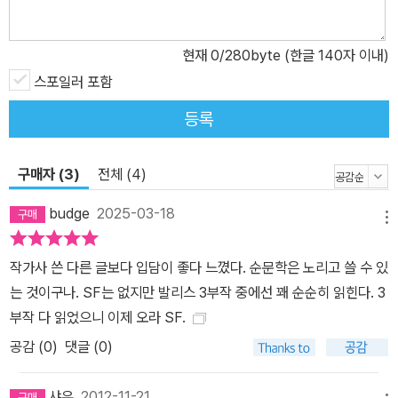
으로 완성한 작품에서도 새로운 도전을 했다는 점에서도 의미 있는
작품이라 하겠다. 절망하고 좌절한 현대인을 위하여 뚜렷한 차이점에
현재
0
/280byte (한글 140자 이내)
도 불구하고 『발리스』와 『성스러운 침입』에 이은 발리스 3부작으로
『티모시 아처의 환생』이 들어간 이유는 ‘영생을 실제로 제공하는 성
스포일러 포함
찬’과 ‘우리가 아는 기독교가 아닌 다른 진실’이란 설정이 저변에 깔려
등록
있기 때문이다. 그러나 더 근본적으로 세 작품에는 현대인의 고독과
절망, 좌절을 있는 그대로 그려내고 구원의 단초를 던진다는 공통점
구매자 (3)
전체 (4)
이 있다. 미래나 외계를 배경으로 했거나, 인공인간인 안드로이드, 또
는 신적인 존재가 등장해서 삭막하고 감옥 같은 현실을 비유적으로
budge
2025-03-18
메뉴
드러내는 전작들에 비해 『티모시 아처의 환생』에는 이질적인 요소가
비교적 적게 등장한다. 배경은 우리가 아는 역사 그대로 흘러가서 마
작가사 쓴 다른 글보다 입담이 좋다 느꼈다. 순문학은 노리고 쓸 수 있
틴 루서 킹 목사와 존 F. 케네디 대통령, 그리고 존 레논도 암살당한
는 것이구나. SF는 없지만 발리스 3부작 중에선 꽤 순순히 읽힌다. 3
미국의 서부이다. 티모시 아처 주교 또한 딕의 친구였던 실존인물 제
부작 다 읽었으니 이제 오라 SF.
임스 파이크에게서 많은 부분을 따온 인물이다. 자폐증에 걸린 초능
공감 (
0
)
댓글 (0)
력 소년이나 모든 사람의 꿈을 감염시키는 마약 같은 것까지 갈 필요
도 없다. 사랑하는 사람을 연이어 셋이나 잃는 것만으로도 삶의 중심
샤유
2012-11-21