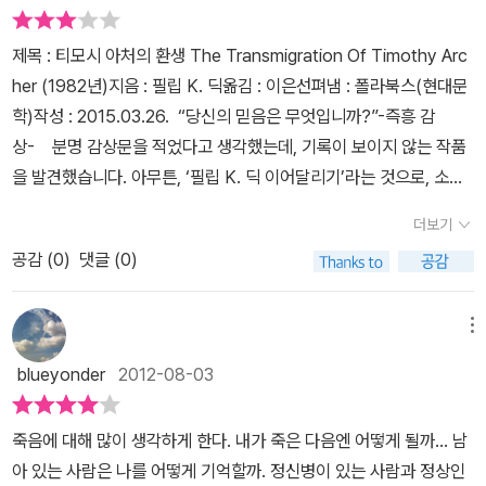
미는 평범하다는 뜻에 다름 아니다. 인물은 평면적이고 신과 인간의
종교적 해석은 의미 없고 장황스럽다. 필립 K. 딕 걸작선 12권 중 8
제목 : 티모시 아처의 환생 The Transmigration Of Timothy Arc
권을 읽었지만 [높은 성의 아내]말고는 딱 느낌이 오는 작품이 없다.
her (1982년)지음 : 필립 K. 딕옮김 : 이은선펴냄 : 폴라북스(현대문
이 전집은 서재에 딱 자리 잡고 있는 폼이 인테리어 소품으로는 손색
학)작성 : 2015.03.26. “당신의 믿음은 무엇입니까?”-즉흥 감
이 없지만 내 교양(?)을 돋보이게 하는 악세사리로는 좀 부족한 느낌
상- 분명 감상문을 적었다고 생각했는데, 기록이 보이지 않는 작품
이다. 그래도 다 읽으면 마음이 뿌듯할 것 같다. 아니 밀린 방학 숙제
을 발견했습니다. 아무튼, ‘필립 K. 딕 이어달리기’라는 것으로, 소개
- 특히 일기장 - 를 다 끝낸 것처럼 후련할 것 같다. 그래야 다음 책을
의 시간을 조금 가져볼까 하는군요. 시아버지, 시아버지의 정부, 그
편하게 읽을 수 있으니까....
더보기
리고 남편. 사랑했던 모두를 떠나보낸 여인이 있습니다. 덕분에 자신
공감 (
0
)
댓글 (0)
이 왜 존재하는지에 대해 의문을 품었다는 것은 잠시, 그들 모두가 한
자리에 모였을 때로 시간을 되감는데요. 바로 ‘하나님의 증거’를 찾아
여행길에 오를 준비를 하고 있는 시아버지와의 마지막 만찬 자리였는
메뉴
데……. 이거 SF아니었냐구요? 그러게요. 필립 K. 딕이라고하면 S
blueyonder
2012-08-03
F작가인데, ‘하나님의 증거’를 찾으러간다기에 저도 깜짝 놀랐습니
다. 다행인건 종교에 대한 이야기라는 느낌은 별로 들지 않았다는 점
죽음에 대해 많이 생각하게 한다. 내가 죽은 다음엔 어떻게 될까... 남
인데요. 종교와 과학적 접근 같은, 자칫 싸움으로 번질 수 있는 환경을
아 있는 사람은 나를 어떻게 기억할까. 정신병이 있는 사람과 정상인
찾으시는 분들은 장소를 옮겨주시면 대단히 감사하겠습니다. 그럼