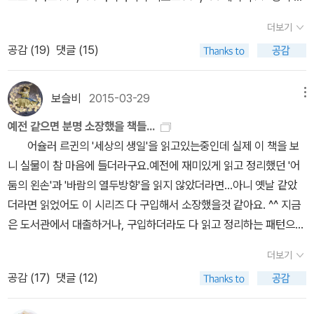
다. 저잣거리 입말로 표현하자면 ' 필립 딕'은 본전은 때리는 작가'다. '
속담을 꺼내보면 ‘사람은 죽으면 이름을 남기고 범은 죽으면 가죽을
더보기
그는 스티븐 킹과 함께 할리우드가 가장 탐내는 작가'라 할 수 있다.
남긴다’를 예로 들 수 있을 것인데요. 으흠. 존재한다라. 뭔가 적으면
공감 (
19
)
댓글 (15)
형만한 아우 없다는 데 영화(아우)가 이 정도면 소설(형)은 얼마나 뛰
적을수록 생각이 꼬여가니, 명쾌히 풀이를 해주실 분 있으시면 도움
어날까 ? 그 생각이 미치면 원작을 읽어 보지 않을 수 없다. 하지만 원
을 주시기 바랍니다. 그건 그렇고 이 책도 ‘발리스 3부작’이라고 하
작을 읽고 나면 당황하게 된다. 소설 속에는 영화 속 영웅은 온데간데
는데, 정말이냐구요? 음~ 위키 백과의 내용을 빌려오면 ‘발리스 3부
보슬비
2015-03-29
메뉴
없고 그 자리를 ' 찌질이 ' 가 차지한다. ​다시 말해서 소설에는 영화 속
작(VALIS trilogy)은 미국의 SF소설가 필립 K. 딕이 실제로 한 신비
예전 같으면 분명 소장했을 책들...
에 등장하는 해리슨 포드나 탐 크루즈 같은 영웅 대신에 존 터투로'나
체험을 토대로 말기에 집필한 소설 작품을 말한다. 발리스 3부작은
어슐러 르귄의 '세상의 생일'을 읽고있는중인데 실제 이 책을 보
스티븐 부세미 같은 배우가 주인공이다. 여기서 1차 쇼크를 경험하게
작가 자신의 체험담을 토대로 하지만 자전적인 성격이 강한 발리스,
니 실물이 참 마음에 들더라구요.예전에 재미있게 읽고 정리했던 '어
된다. 이 경험은 마치 전신 성형으로 미인이 된 사람의 중학교 졸업 앨
종교적 SF인 성스러운 침입, 구원의 이야기이자 필립 딕의 유작인 티
둠의 왼손'과 '바람의 열두방향'을 읽지 않았더라면...아니 옛날 같았
범 사진을 볼 때 느끼게 되는 감정과 매우 유사하다. ' 오오라, 영화와
모시 아처의 환생 순으로 집필되었다.’라고 하는데요. ‘발리스 Valis,
더라면 읽었어도 이 시리즈 다 구입해서 소장했을것 같아요. ^^ 지금
소설은 많이 다르구나 ! ' 여기서 끝이 아니다. < 좋은 이야기 > 는 독
1981’는 제목에서부터, ‘성스러운 침입 The Divine Invasion, 198
은 도서관에서 대출하거나, 구입하더라도 다 읽고 정리하는 패턴으로
자를 얼마만큼 설득하느냐에 달려 있다. 하지만 필립 케이 딕 소설은
1’에서는 내용 중에 살짝 언급이 되었습니다. 하지만 이번 작품에서는
바뀌었지만 이따끔 그냥 갖고 싶다...라는 생각이 들긴해요. 암튼. 어
독자를 설득하고자 하는 의욕이 없다. 냉정하게 말하자면 그는 문장
‘발리스’라는 단어를 발견하지 못했으며 분위기도 완전히 달랐는데
더보기
슐러 르귄 시리즈 계속 출간되면 좋겠네요. 그리고 마지막 박스 세트
실력이 뛰어나지도 않고 훌륭한 이야기꾼도 아니다. 이야기 전개가
요. 이 부분에 대해서는 다른 전문가 분께 도움을 받아보고 싶어집니
공감 (
17
)
댓글 (12)
나와서 기존에 구입한 팬들 가슴에 못도 좀 밖고...ㅋㅋ 그나마 양심적
무리 없이 잘나가다가 어느 지점에 이르러서는 논리적 비약이 심해서
다. 그럼, 읽는 동안에는 별다른 재미를 느끼지 못했다가 감상문을
인 출판사는 마지막권에 박스도 끼워 판매하기도 하지만... ^^
독자는 쉽게 납득할 수가 없다. ​머리가 정상적으로 돌아가는 얍삽한,
쓰기 위해 첫 장을 다시 열고는, 그동안 느끼지 못했던 재미가 해일이