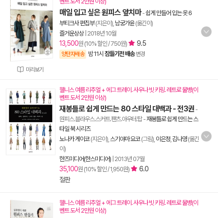
벤트 도서 2만원 이상)
매일 입고 싶은 원피스 앞치마
-
쉽게 만들어 입는 옷 6
부티크사 편집부
(지은이),
남궁가윤
(옮긴이)
즐거운상상
|
2018년 10월
13,500
9.5
원 (10% 할인 / 750원)
밤 11시
잠들기전 배송
양탄자배송
변경
미리보기
웰니스 여름 리추얼 + 에그 트레이. 사우나 빗 키링. 레트로 물병(이
벤트 도서 2만원 이상)
재봉틀로 쉽게 만드는 80 스타일 대백과 - 전3권
-
원피스.블라우스.스커트.팬츠.아우터.탑
-
재봉틀로 쉽게 만드는 스
타일 북 시리즈
노나카 게이코
(지은이),
스기야마 요코
(그림),
이은정
,
김나영
(옮긴
이)
한즈미디어(한스미디어)
|
2013년 07월
35,100
6.0
원 (10% 할인 / 1,950원)
절판
웰니스 여름 리추얼 + 에그 트레이. 사우나 빗 키링. 레트로 물병(이
벤트 도서 2만원 이상)