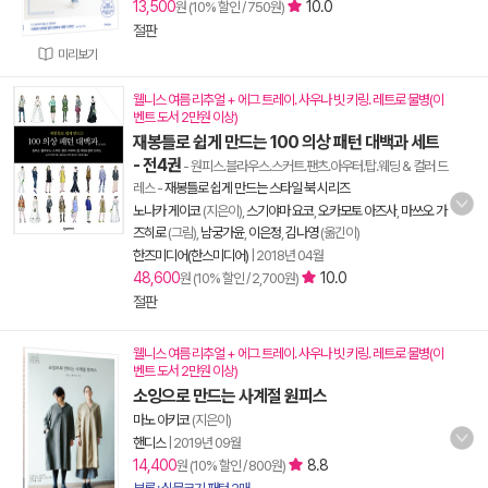
13,500
10.0
원 (10% 할인 / 750원)
절판
미리보기
웰니스 여름 리추얼 + 에그 트레이. 사우나 빗 키링. 레트로 물병(이
벤트 도서 2만원 이상)
재봉틀로 쉽게 만드는 100 의상 패턴 대백과 세트
- 전4권
- 원피스.블라우스.스커트.팬츠.아우터.탑.웨딩 & 컬러 드
레스
-
재봉틀로 쉽게 만드는 스타일 북 시리즈
노나카 게이코
(지은이),
스기야마 요코
,
오카모토 아즈사
,
마쓰오 가
즈히로
(그림),
남궁가윤
,
이은정
,
김나영
(옮긴이)
한즈미디어(한스미디어)
|
2018년 04월
48,600
10.0
원 (10% 할인 / 2,700원)
절판
웰니스 여름 리추얼 + 에그 트레이. 사우나 빗 키링. 레트로 물병(이
벤트 도서 2만원 이상)
소잉으로 만드는 사계절 원피스
마노 아키코
(지은이)
핸디스
|
2019년 09월
14,400
8.8
원 (10% 할인 / 800원)