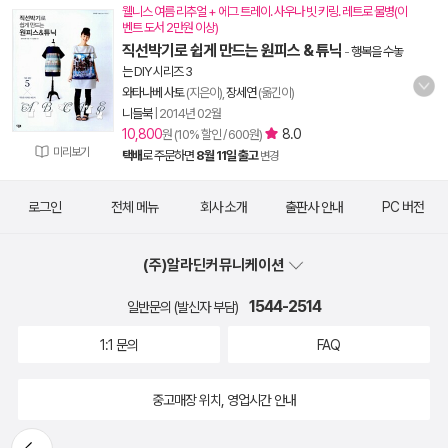
웰니스 여름 리추얼 + 에그 트레이. 사우나 빗 키링. 레트로 물병(이
벤트 도서 2만원 이상)
직선박기로 쉽게 만드는 원피스 & 튜닉
-
행복을 수놓
는 DIY 시리즈 3
와타나베 사토
(지은이),
장세연
(옮긴이)
니들북
|
2014년 02월
10,800
8.0
원 (10% 할인 / 600원)
미리보기
택배
로 주문하면
8월 11일 출고
변경
로그인
전체 메뉴
회사 소개
출판사 안내
PC 버전
(주)알라딘커뮤니케이션
1544-2514
일반문의 (발신자 부담)
1:1 문의
FAQ
중고매장 위치, 영업시간 안내
뒤로가