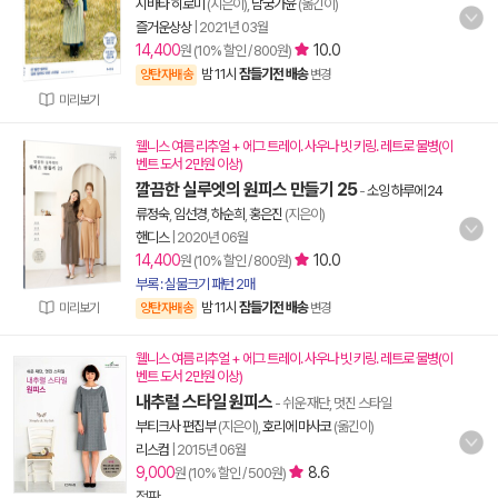
시바타 히로미
(지은이),
남궁가윤
(옮긴이)
즐거운상상
|
2021년 03월
14,400
10.0
원 (10% 할인 / 800원)
밤 11시
잠들기전 배송
양탄자배송
변경
미리보기
웰니스 여름 리추얼 + 에그 트레이. 사우나 빗 키링. 레트로 물병(이
벤트 도서 2만원 이상)
깔끔한 실루엣의 원피스 만들기 25
-
소잉 하루에 24
류정숙
,
임선경
,
하순희
,
홍은진
(지은이)
핸디스
|
2020년 06월
14,400
10.0
원 (10% 할인 / 800원)
부록 : 실물크기 패턴 2매
밤 11시
잠들기전 배송
미리보기
양탄자배송
변경
웰니스 여름 리추얼 + 에그 트레이. 사우나 빗 키링. 레트로 물병(이
벤트 도서 2만원 이상)
내추럴 스타일 원피스
- 쉬운 재단, 멋진 스타일
부티크사 편집부
(지은이),
호리에 마사코
(옮긴이)
리스컴
|
2015년 06월
9,000
8.6
원 (10% 할인 / 500원)
절판