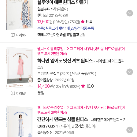
실루엣이 예쁜 원피스 만들기
일본 부띠끄사
(지은이)
핸디스
|
2018년 08월
13,500
9.4
원 (10% 할인 / 750원)
부록 : 실물크기 패턴 1매(2면) 전 작품 수록
택배
로 주문하면
8월 11일 출고
변경
미리보기
웰니스 여름 리추얼 + 에그 트레이. 사우나 빗 키링. 레트로 물병(이
벤트 도서 2만원 이상)
하나만 입어도 멋진 셔츠 원피스
-
나의 핸드메이드 원피
스 3
부티크사 편집부
(지은이),
남궁가윤
(옮긴이)
즐거운상상
|
2022년 03월
14,400
10.0
원 (10% 할인 / 800원)
품절
미리보기
웰니스 여름 리추얼 + 에그 트레이. 사우나 빗 키링. 레트로 물병(이
벤트 도서 2만원 이상)
간단하게 만드는 심플 원피스
-
나의 핸드메이드 원피스 2
Quoi？Quoi？
(지은이),
남궁가윤
(옮긴이)
즐거운상상
|
2021년 06월