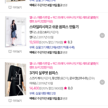
부록 : 실물크기 패턴 2매
택배
로 주문하면
8월 11일 출고
변경
미리보기
웰니스 여름 리추얼 + 에그 트레이. 사우나 빗 키링. 레트로 물병(이
벤트 도서 2만원 이상)
스타일리시하고 쉬운 원피스 만들기
핸디스 소잉스토리
(지은이)
핸디스
|
2017년 02월
13,500
8.3
원 (10% 할인 / 750원)
부록 : 실물크기 패턴 2매(4면/17작품 수록)
미리보기
택배
로 주문하면
8월 11일 출고
변경
웰니스 여름 리추얼 + 에그 트레이. 사우나 빗 키링. 레트로 물병(이
벤트 도서 2만원 이상)
3가지 실루엣 원피스
스즈키 게이
(지은이),
황선영
(옮긴이),
문수연(단추수프)
(감수)
이아소
|
2019년 10월
14,400
8.0
원 (10% 할인 / 800원)
부록 : 실물 대형 패턴 2장
택배
로 주문하면
8월 11일 출고
변경
미리보기