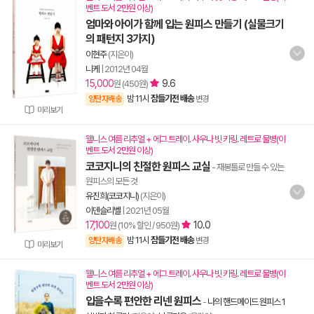
벤트 도서 2만원 이상)
엄마와 아이가 함께 입는 원피스 만들기 (실물크기
의 패턴지 3가지)
이현주
(지은이)
니케
|
2012년 04월
15,000
9.6
원 (450원)
밤 11시
잠들기전 배송
양탄자배송
변경
미리보기
웰니스 여름 리추얼 + 에그 트레이. 사우나 빗 키링. 레트로 물병(이
벤트 도서 2만원 이상)
코코지니의 친절한 원피스 교실
- 재봉틀로 만들 수 있는
원피스의 모든 것
유진희(코코지니)
(지은이)
이덴슬리벨
|
2021년 05월
17,100
10.0
원 (10% 할인 / 950원)
밤 11시
잠들기전 배송
양탄자배송
변경
미리보기
웰니스 여름 리추얼 + 에그 트레이. 사우나 빗 키링. 레트로 물병(이
벤트 도서 2만원 이상)
입을수록 편안한 리넨 원피스
-
나의 핸드메이드 원피스 1