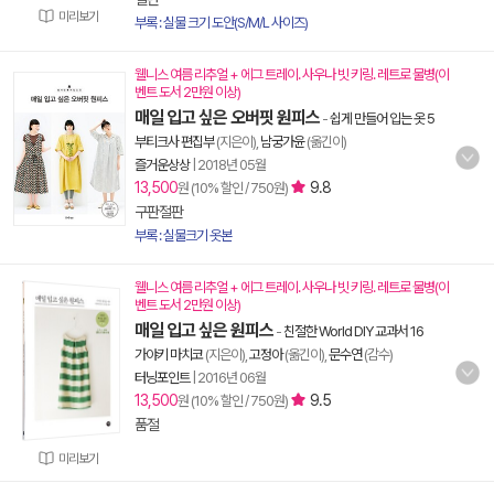
미리보기
부록 : 실물 크기 도안(S/M/L 사이즈)
웰니스 여름 리추얼 + 에그 트레이. 사우나 빗 키링. 레트로 물병(이
벤트 도서 2만원 이상)
매일 입고 싶은 오버핏 원피스
-
쉽게 만들어 입는 옷 5
부티크사 편집부
(지은이),
남궁가윤
(옮긴이)
즐거운상상
|
2018년 05월
13,500
9.8
원 (10% 할인 / 750원)
구판절판
부록 : 실물크기 옷본
웰니스 여름 리추얼 + 에그 트레이. 사우나 빗 키링. 레트로 물병(이
벤트 도서 2만원 이상)
매일 입고 싶은 원피스
-
친절한 World DIY 교과서 16
가야키 마치코
(지은이),
고정아
(옮긴이),
문수연
(감수)
터닝포인트
|
2016년 06월
13,500
9.5
원 (10% 할인 / 750원)
품절
미리보기