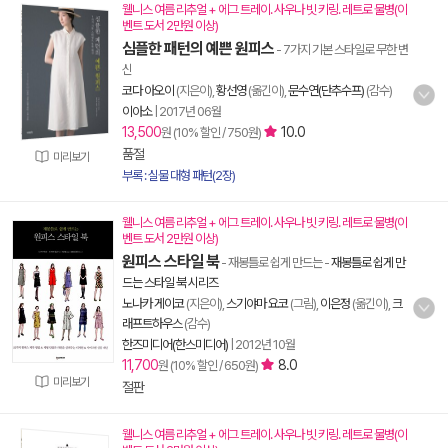
웰니스 여름 리추얼 + 에그 트레이. 사우나 빗 키링. 레트로 물병(이
벤트 도서 2만원 이상)
심플한 패턴의 예쁜 원피스
- 7가지 기본 스타일로 무한 변
신
코다 아오이
(지은이),
황선영
(옮긴이),
문수연(단추수프)
(감수)
이아소
|
2017년 06월
13,500
10.0
원 (10% 할인 / 750원)
품절
미리보기
부록 : 실물 대형 패턴(2장)
웰니스 여름 리추얼 + 에그 트레이. 사우나 빗 키링. 레트로 물병(이
벤트 도서 2만원 이상)
원피스 스타일 북
- 재봉틀로 쉽게 만드는
-
재봉틀로 쉽게 만
드는 스타일 북 시리즈
노나카 게이코
(지은이),
스기야마 요코
(그림),
이은정
(옮긴이),
크
래프트하우스
(감수)
한즈미디어(한스미디어)
|
2012년 10월
11,700
8.0
원 (10% 할인 / 650원)
미리보기
절판
웰니스 여름 리추얼 + 에그 트레이. 사우나 빗 키링. 레트로 물병(이