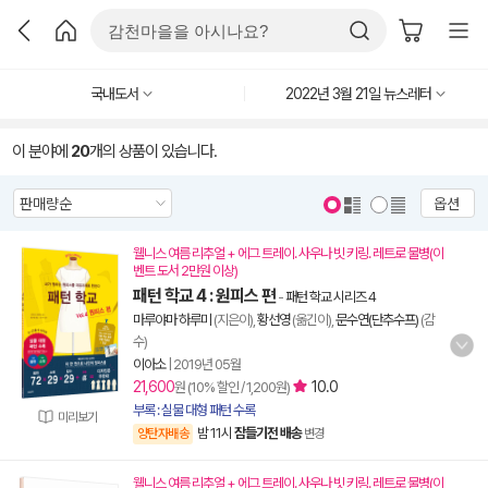
국내도서
2022년 3월 21일 뉴스레터
이 분야에
20
개의 상품이 있습니다.
옵션
웰니스 여름 리추얼 + 에그 트레이. 사우나 빗 키링. 레트로 물병(이
벤트 도서 2만원 이상)
패턴 학교 4 : 원피스 편
-
패턴 학교 시리즈 4
마루야마 하루미
(지은이),
황선영
(옮긴이),
문수연(단추수프)
(감
수)
이아소
|
2019년 05월
21,600
10.0
원 (10% 할인 / 1,200원)
부록 : 실물 대형 패턴 수록
미리보기
밤 11시
잠들기전 배송
양탄자배송
변경
웰니스 여름 리추얼 + 에그 트레이. 사우나 빗 키링. 레트로 물병(이