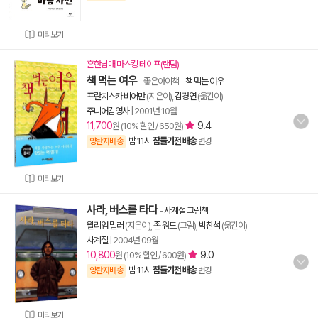
미리보기
흔한남매 마스킹 테이프(랜덤)
책 먹는 여우
- 좋은아이책
-
책 먹는 여우
프란치스카 비어만
(지은이),
김경연
(옮긴이)
주니어김영사
|
2001년 10월
11,700
9.4
원 (10% 할인 / 650원)
밤 11시
잠들기전 배송
양탄자배송
변경
미리보기
사라, 버스를 타다
-
사계절 그림책
윌리엄 밀러
(지은이),
존 워드
(그림),
박찬석
(옮긴이)
사계절
|
2004년 09월
10,800
9.0
원 (10% 할인 / 600원)
밤 11시
잠들기전 배송
양탄자배송
변경
미리보기