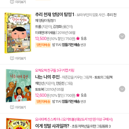
미리보기
추리 천재 엉덩이 탐정 1
- 보라 부인의 암호 사건
-
추리 천
재 엉덩이 탐정 1
트롤
(지은이),
김정화
(옮긴이)
미래엔아이세움
|
2016년 08월
13,500
9.8
원 (10% 할인 / 750원)
밤 11시
잠들기전 배송
양탄자배송
변경
미리보기
오싹오싹 친구들 3구 키캡 키링
나는 나의 주인
- 자존감을 키우는 그림책
-
토토의 그림책
채인선
(지은이),
안은진
(그림)
토토북
|
2010년 05월
12,600
9.8
원 (10% 할인 / 700원)
밤 11시
잠들기전 배송
양탄자배송
변경
미리보기
요시타케 신스케 미니 요거트볼 (대상도서 1만 원 이상 구매 시)
이게 정말 사과일까?
-
초등 저학년을 위한 그림동화 3