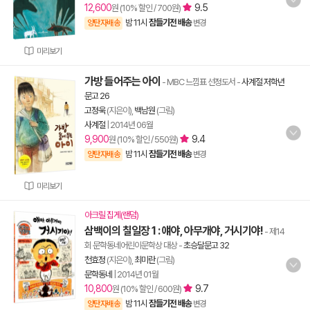
12,600
9.5
원 (10% 할인 / 700원)
밤 11시
잠들기전 배송
양탄자배송
변경
미리보기
가방 들어주는 아이
- MBC 느낌표 선정도서
-
사계절 저학년
문고 26
고정욱
(지은이),
백남원
(그림)
사계절
|
2014년 06월
9,900
9.4
원 (10% 할인 / 550원)
밤 11시
잠들기전 배송
양탄자배송
변경
미리보기
아크릴 집게(랜덤)
삼백이의 칠일장 1 : 얘야, 아무개야, 거시기야!
- 제14
회 문학동네어린이문학상 대상
-
초승달문고 32
천효정
(지은이),
최미란
(그림)
문학동네
|
2014년 01월
10,800
9.7
원 (10% 할인 / 600원)
밤 11시
잠들기전 배송
양탄자배송
변경