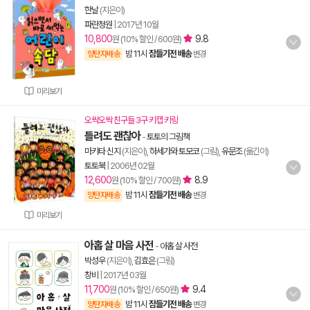
한날
(지은이)
파란정원
|
2017년 10월
10,800
9.8
원 (10% 할인 / 600원)
밤 11시
잠들기전 배송
양탄자배송
변경
미리보기
오싹오싹 친구들 3구 키캡 키링
틀려도 괜찮아
-
토토의 그림책
마키타 신지
(지은이),
하세가와 토모코
(그림),
유문조
(옮긴이)
토토북
|
2006년 02월
12,600
8.9
원 (10% 할인 / 700원)
밤 11시
잠들기전 배송
양탄자배송
변경
미리보기
아홉 살 마음 사전
-
아홉 살 사전
박성우
(지은이),
김효은
(그림)
창비
|
2017년 03월
11,700
9.4
원 (10% 할인 / 650원)
밤 11시
잠들기전 배송
양탄자배송
변경