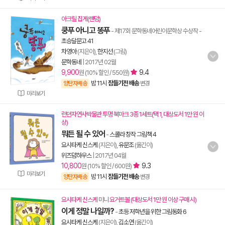
아크릴 집게(랜덤)
쿵푸 아니고 똥푸
- 제17회 문학동네어린이문학상 수상작
-
초승달문고 41
차영아
(지은이),
한지선
(그림)
문학동네
|
2017년 02월
9,900
9.4
원 (10% 할인 / 550원)
밤 11시
잠들기전 배송
양탄자배송
변경
미리보기
런던자연사박물관 투명 북마크 3종 1세트(택 1, 대상도서 1만 원 이
상)
뭐든 될 수 있어
-
스콜라 창작 그림책 4
요시타케 신스케
(지은이),
유문조
(옮긴이)
위즈덤하우스
|
2017년 04월
10,800
9.3
원 (10% 할인 / 600원)
미리보기
밤 11시
잠들기전 배송
양탄자배송
변경
요시타케 신스케 미니 요거트볼 (대상도서 1만 원 이상 구매 시)
이게 정말 나일까?
-
초등 저학년을 위한 그림동화 6
요시타케 신스케
(지은이),
김소연
(옮긴이)