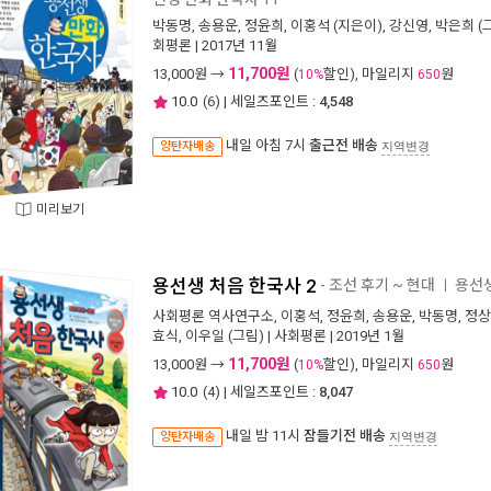
박동명
,
송용운
,
정윤희
,
이홍석
(지은이),
강신영
,
박은희
(
회평론
| 2017년 11월
11,700원
13,000
원 →
(
할인), 마일리지
원
10%
650
10.0
(
6
) | 세일즈포인트 :
4,548
내일 아침 7시
출근전 배송
양탄자배송
지역변경
미리보기
용선생 처음 한국사 2
- 조선 후기 ~ 현대
용선생
ㅣ
사회평론 역사연구소
,
이홍석
,
정윤희
,
송용운
,
박동명
,
정상
효식
,
이우일
(그림) |
사회평론
| 2019년 1월
11,700원
13,000
원 →
(
할인), 마일리지
원
10%
650
10.0
(
4
) | 세일즈포인트 :
8,047
내일 밤 11시
잠들기전 배송
양탄자배송
지역변경