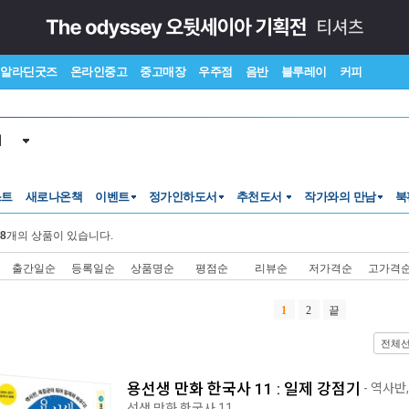
알라딘굿즈
온라인중고
중고매장
우주점
음반
블루레이
커피
서
스트
새로나온책
이벤트
정가인하도서
추천도서
작가와의 만남
북
8
개의 상품이 있습니다.
출간일순
등록일순
상품명순
평점순
리뷰순
저가격순
고가격
1
2
끝
전체
용선생 만화 한국사 11 : 일제 강점기
- 역사반
선생 만화 한국사 11