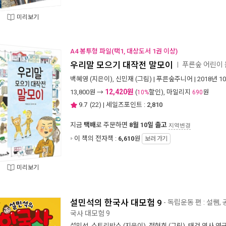
미리보기
A4 봉투형 파일(택1, 대상도서 1권 이상)
우리말 모으기 대작전 말모이
푸른숲 어린이 
ㅣ
백혜영
(지은이),
신민재
(그림) |
푸른숲주니어
| 2018년 1
12,420원
13,800
원 →
(
할인), 마일리지
원
10%
690
9.7
(
22
) | 세일즈포인트 :
2,810
지금
택배
로 주문하면
8월 10일 출고
지역변경
이 책의 전자책 :
6,610
원
보러 가기
미리보기
설민석의 한국사 대모험 9
- 독립운동 편 : 설쌤
국사 대모험 9
설민석
,
스토리박스
(지은이),
정현희
(그림),
태건 역사 연