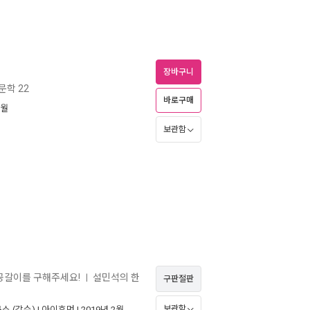
장바구니
문학 22
바로구매
0월
보관함
, 공갈이를 구해주세요!
설민석의 한
ㅣ
구판절판
보관함
구소
(감수) |
아이휴먼
| 2019년 2월