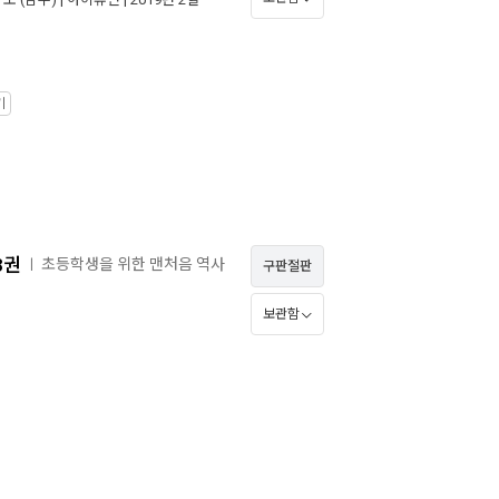
기
3권
초등학생을 위한 맨처음 역사
ㅣ
구판절판
보관함