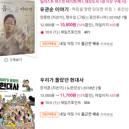
일러스트 마스킹 테이프(택1, 대상도서 1권 이상 구매 시)
유관순 이야기
- 독립을 향한 당당한 외침
웅진인
ㅣ
장종현
(지은이),
한수임
(그림) |
웅진주니어
| 2010년 7월
10,800원
12,000
원 →
(
할인), 마일리지
원
10%
600
10.0
(
1
) | 세일즈포인트 :
401
내일 아침 7시
출근전 배송
양탄자배송
지역변경
크게보기
우리가 몰랐던 현대사
장석준
(지은이) |
노란상상
| 2018년 2월
11,700원
13,000
원 →
(
할인), 마일리지
원
10%
650
10.0
(
1
) | 세일즈포인트 :
356
내일 아침 7시
출근전 배송
양탄자배송
지역변경