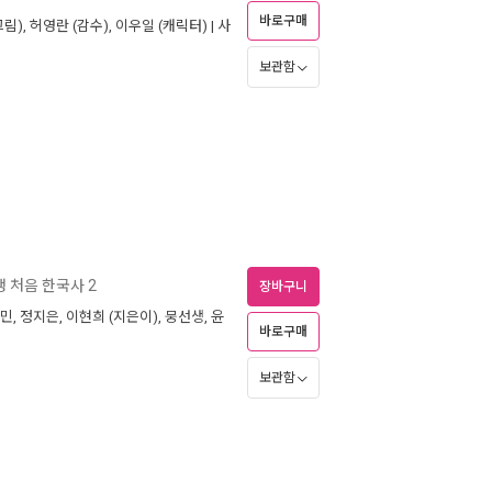
바로구매
그림),
허영란
(감수),
이우일
(캐릭터) |
사
보관함
 처음 한국사 2
장바구니
민
,
정지은
,
이현희
(지은이),
뭉선생
,
윤
바로구매
보관함