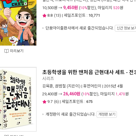
9,450원
10,500
원 →
(
할인), 마일리지
원
10%
520
8.8
(
13
) | 세일즈포인트 :
10,771
단꿈아이출판사에서 새로 출간되었습니다.
신간 정보 보
미리보기
초등학생을 위한 맨처음 근현대사 세트 - 전
시리즈
김육훈
,
권범철
(지은이) |
휴먼어린이
| 2015년 4월
26,460원
29,400
원 →
(
할인), 마일리지
원
10%
1,470
9.7
(
6
) | 세일즈포인트 :
675
개정판이 새로 출간되었습니다.
개정판 보기