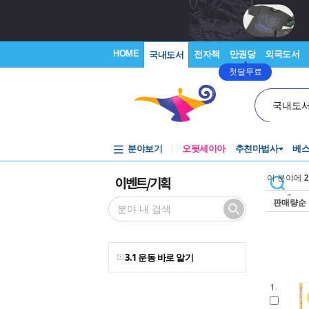
HOME
전자책
만권당
외국도서
국내도서
첫달무료
국내도
분야보기
오뒷세이아
추천마법사
베
이벤트/기획
이 분야에
2
판매량순
3.1 운동 바로 알기
1.