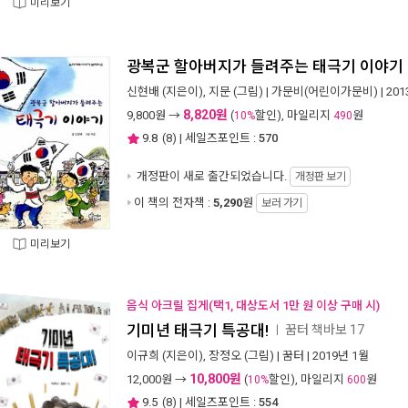
미리보기
광복군 할아버지가 들려주는 태극기 이야기
신현배
(지은이),
지문
(그림) |
가문비(어린이가문비)
| 20
8,820원
9,800
원 →
(
할인), 마일리지
원
10%
490
9.8
(
8
) | 세일즈포인트 :
570
개정판이 새로 출간되었습니다.
개정판 보기
이 책의 전자책 :
5,290
원
보러 가기
미리보기
음식 아크릴 집게(택1, 대상도서 1만 원 이상 구매 시)
기미년 태극기 특공대!
꿈터 책바보 17
ㅣ
이규희
(지은이),
장정오
(그림) |
꿈터
| 2019년 1월
10,800원
12,000
원 →
(
할인), 마일리지
원
10%
600
9.5
(
8
) | 세일즈포인트 :
554