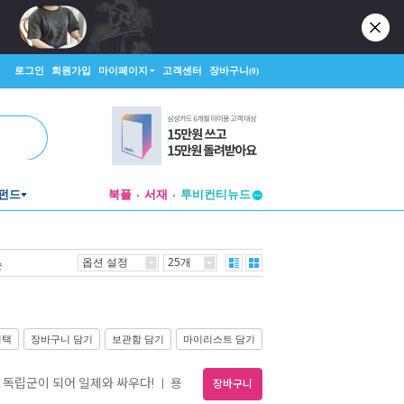
로그인
회원가입
마이페이지
고객센터
장바구니
(0)
투비컨티뉴드
펀드
북플
서재
창작플랫폼
투비컨티뉴드
옵션 설정
25개
순
선택
장바구니 담기
보관함 담기
마이리스트 담기
, 독립군이 되어 일제와 싸우다!
용
ㅣ
장바구니