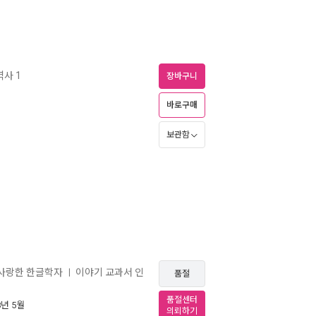
역사 1
장바구니
바로구매
보관함
 사랑한 한글학자
이야기 교과서 인
ㅣ
품절
품절센터
8년 5월
의뢰하기