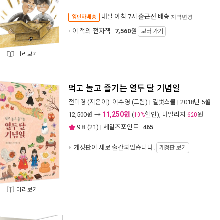
내일 아침 7시
출근전 배송
양탄자배송
지역변경
이 책의 전자책 :
7,560
원
보러 가기
미리보기
먹고 놀고 즐기는 열두 달 기념일
전미경
(지은이),
이수영
(그림) |
길벗스쿨
| 2018년 5월
11,250원
12,500
원 →
(
할인), 마일리지
원
10%
620
9.8
(
21
) | 세일즈포인트 :
465
개정판이 새로 출간되었습니다.
개정판 보기
미리보기