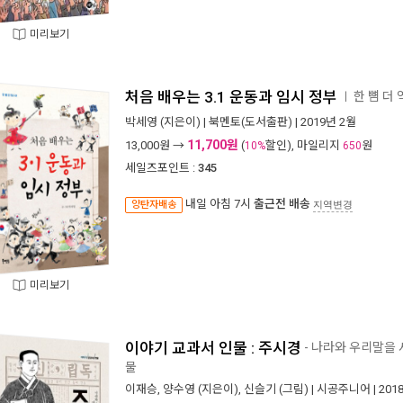
미리보기
처음 배우는 3.1 운동과 임시 정부
한 뼘 더 
ㅣ
박세영
(지은이) |
북멘토(도서출판)
| 2019년 2월
11,700원
13,000
원 →
(
할인), 마일리지
원
10%
650
세일즈포인트 :
345
내일 아침 7시
출근전 배송
양탄자배송
지역변경
미리보기
이야기 교과서 인물 : 주시경
- 나라와 우리말을
물
이재승
,
양수영
(지은이),
신슬기
(그림) |
시공주니어
| 201