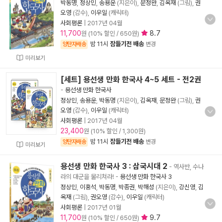
박동명
,
정상민
,
송용운
(지은이),
문정완
,
김옥재
(그림),
권
오영
(감수),
이우일
(캐릭터)
사회평론
|
2017년 04월
11,700
8.7
원 (10% 할인 / 650원)
밤 11시
잠들기전 배송
양탄자배송
변경
미리보기
[세트] 용선생 만화 한국사 4~5 세트 - 전2권
-
용선생 만화 한국사
정상민
,
송용운
,
박동명
(지은이),
김옥재
,
문정완
(그림),
권
오영
(감수),
이우일
(캐릭터)
사회평론
|
2017년 04월
23,400
원 (10% 할인 / 1,300원)
밤 11시
잠들기전 배송
양탄자배송
변경
미리보기
용선생 만화 한국사 3 : 삼국시대 2
- 역사반, 수나
라의 대군을 물리쳐라!
-
용선생 만화 한국사 3
정상민
,
이홍석
,
박동명
,
박종권
,
박해성
(지은이),
강신영
,
김
옥재
(그림),
권오영
(감수),
이우일
(캐릭터)
사회평론
|
2017년 01월
11,700
9.7
원 (10% 할인 / 650원)