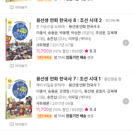
미리보기
용선생 만화 한국사 8 : 조선 시대 2
- 위기에 빠
진 이순신을 도와라!
-
용선생 만화 한국사 8
이홍석
,
송용운
,
박동명
,
박승현
(지은이),
주성윤
,
김옥재
(그림),
송찬섭
(감수),
이우일
(캐릭터)
사회평론
|
2017년 07월
11,700
8.9
원 (10% 할인 / 650원)
밤 11시
잠들기전 배송
양탄자배송
변경
미리보기
용선생 만화 한국사 7 : 조선 시대 1
- 훈민정음 창
제의 비밀을 밝혀라!
-
용선생 만화 한국사 7
이홍석
,
송용운
,
강영철
(지은이),
뭉선생
,
윤효식
,
김옥재
(그림),
송찬섭
(감수),
이우일
(캐릭터)
사회평론
|
2017년 06월
11,700
9.4
원 (10% 할인 / 650원)
밤 11시
잠들기전 배송
양탄자배송
변경
미리보기