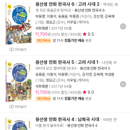
용선생 만화 한국사 6 : 고려 시대 2
- 역사반, 세
계 최강 몽골군과 맞서다!
-
용선생 만화 한국사 6
박동명
,
이홍석
,
송용운
,
박종권
(지은이),
강신영
,
김옥재
(그림),
정요근
(감수),
이우일
(캐릭터)
사회평론
|
2017년 06월
11,700
9.5
원 (10% 할인 / 650원)
밤 11시
잠들기전 배송
양탄자배송
변경
미리보기
용선생 만화 한국사 5 : 고려 시대 1
- 나선애, 아
라비아 상인 열라자를 만나다
-
용선생 만화 한국사 5
송용운
,
이홍석
,
박동명
(지은이),
김지연
,
김옥재
,
박성환
(그림),
정요근
(감수),
이우일
(캐릭터)
사회평론
|
2017년 04월
11,700
9.0
원 (10% 할인 / 650원)
밤 11시
잠들기전 배송
양탄자배송
변경
미리보기
용선생 만화 한국사 4 : 남북국 시대
- 사라진 연
이를 찾아 불국사로!
-
용선생 만화 한국사 4