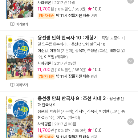
사회평론
|
2017년 11월
11,700
10.0
원 (10% 할인 / 650원)
밤 11시
잠들기전 배송
양탄자배송
변경
미리보기
용선생 만화 한국사 10 : 개항기
- 특명! 고종의 비
밀 임무를 완수하라!
-
용선생 만화 한국사 10
이준범
,
이홍석
(지은이),
김옥재
,
주성윤
(그림),
배항섭
(감
수),
이우일
(캐릭터)
사회평론
|
2017년 09월
11,700
10.0
원 (10% 할인 / 650원)
밤 11시
잠들기전 배송
양탄자배송
변경
미리보기
용선생 만화 한국사 9 : 조선 시대 3
-
용선생 만
화 한국사 9
정윤희
,
박승현
(지은이),
김지연
,
김옥재
,
박성환
(그림),
송
찬섭
(감수),
이우일
(캐릭터)
사회평론
|
2017년 08월
11,700
10.0
원 (10% 할인 / 650원)
밤 11시
잠들기전 배송
양탄자배송
변경