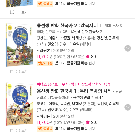
밤 11시
잠들기전 배송
양탄자배송
변경
미리보기
용선생 만화 한국사 2 : 삼국시대 1
- 개마 무사 장
하다, 만주를 누비다!
-
용선생 만화 한국사 2
정상민
,
이홍석
,
박종권
,
박해성
(지은이),
강신영
,
김옥재
(그림),
권오영
(감수),
이우일
(캐릭터)
사회평론
|
2016년 12월
11,700
8.0
원 (10% 할인 / 650원)
밤 11시
잠들기전 배송
양탄자배송
변경
미리보기
피너츠 콤팩트 파우치 (택 1, 대상도서 1만 원 이상)
용선생 만화 한국사 1 : 우리 역사의 시작
- 단군
신화의 비밀을 풀어라!
-
용선생 만화 한국사 1
정상민
,
이홍석
,
박종권
,
박해성
(지은이),
뭉선생
,
김옥재
(그림),
권오영
(감수),
이우일
(캐릭터)
사회평론
|
2016년 12월
11,700
9.6
원 (10% 할인 / 650원)
밤 11시
잠들기전 배송
양탄자배송
변경
미리보기