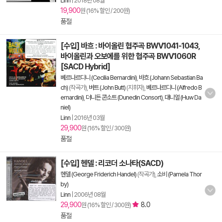
Linn
|
2018년 08월
19,900
원 (16% 할인 / 200원)
품절
[수입] 바흐 : 바이올린 협주곡 BWV1041-1043,
바이올린과 오보에를 위한 협주곡 BWV1060R
[SACD Hybrid]
베르나르디니 (Cecilia Bernardini)
,
바흐 (Johann Sebastian Ba
ch)
(작곡가),
버트 (John Butt)
(지휘자),
베르나르디니 (Alfredo B
ernardini)
,
더니든 콘소트 (Dunedin Consort)
,
대니얼 (Huw Da
niel)
Linn
|
2016년 03월
29,900
원 (16% 할인 / 300원)
품절
[수입] 헨델 : 리코더 소나타(SACD)
헨델 (George Friderich Handel)
(작곡가),
소비 (Pamela Thor
by)
Linn
|
2006년 08월
29,900
8.0
원 (16% 할인 / 300원)
품절