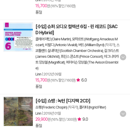
15,700
원 (16% 할인 / 160원)
품절
[수입] 슈퍼 오디오 컬렉션 6집 - 린 레코드 [SAC
D Hybrid]
클레어 마틴 (Claire Martin)
,
모차르트 (Wolfgang Amadeus M
ozart)
,
비발디 (Antonio Vivaldi)
,
버드 (William Byrd)
(작곡가),
스
코틀랜드 실내악단 (Scottish Chamber Orchestra)
,
길크리스트
(James Gilchrist)
,
프린스 콘소트 (Prince Consort)
,
마그니피카
트 앙상블 (Magnificat)
,
에이비슨 앙상블 (The Avison Ensembl
e)
Linn
|
2012년 09월
15,700
6.0
원 (16% 할인 / 160원)
품절
[수입] 쇼팽 : 녹턴 [디지팩 2CD]
쇼팽 (Frederic Chopin)
(작곡가),
플리터 (Ingrid Fliter)
Linn
|
2019년 01월
29,900
9.0
원 (16% 할인 / 300원)
품절