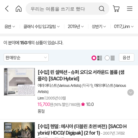
음반
클래식 수입 입고알림
2019년
상반기
0117_Linn
이 분야에
150
개의 상품이 있습니다.
옵션
[수입] 린 셀렉션 - 슈퍼 오디오 서라운드 볼륨 (샘
플러) [SACD Hybrid]
여러 아티스트 (Various Artists)
(작곡가),
여러 아티스트 (Various
Artists)
Linn
|
2005년 03월
15,700
10.0
원 (16% 할인 / 160원)
품절
[수입] 헨델 : 메시아 (더블린 초연 버전) [SACD H
ybrid/ HDCD/ Digipak] (2 for 1)
- 2007년 그라모