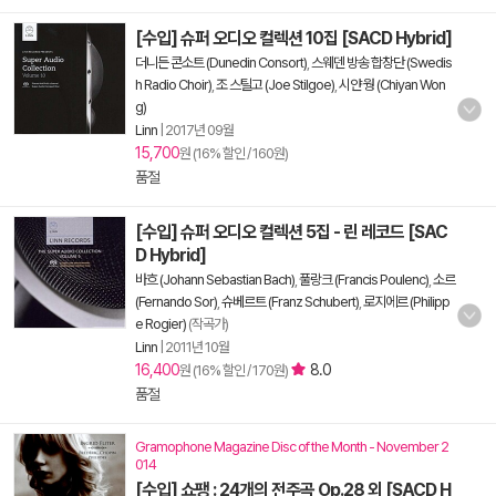
[수입] 슈퍼 오디오 컬렉션 10집 [SACD Hybrid]
더니든 콘소트 (Dunedin Consort)
,
스웨덴 방송 합창단 (Swedis
h Radio Choir)
,
조 스틸고 (Joe Stilgoe)
,
시얀 웡 (Chiyan Won
g)
Linn
|
2017년 09월
15,700
원 (16% 할인 / 160원)
품절
[수입] 슈퍼 오디오 컬렉션 5집 - 린 레코드 [SAC
D Hybrid]
바흐 (Johann Sebastian Bach)
,
풀랑크 (Francis Poulenc)
,
소르
(Fernando Sor)
,
슈베르트 (Franz Schubert)
,
로지에르 (Philipp
e Rogier)
(작곡가)
Linn
|
2011년 10월
16,400
8.0
원 (16% 할인 / 170원)
품절
Gramophone Magazine Disc of the Month - November 2
014
[수입] 쇼팽 : 24개의 전주곡 Op.28 외 [SACD H