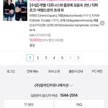
[수입] 라벨: 다프니스와 클로에 모음곡 2번 / 뒤파
르크: 여행으로의 초대 외
뒤파르크 (Henri Duparc)
,
라벨 (Maurice Ravel)
(작곡가),
티치아
티 (Robin Ticciati)
(지휘자),
코체나 (Magdalena Kozena)
,
베를
린 도이치 심포니 오케스트라 (Deutsches Symphonie-Orches
ter B
Linn
|
2019년 01월
19,900
원 (16% 할인 / 200원)
품절
1
2
3
4
5
로그인
전체 메뉴
회사 소개
출판사 안내
PC 버전
(주)알라딘커뮤니케이션
1544-2514
일반문의 (발신자 부담)
1:1 문의
FAQ