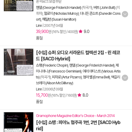
폰 바로크 보컬 부문
헨델 (George Friderich Handel)
(작곡가),
버트 (John Butt)
(지
휘자),
멀로이 (Nicholas Mulroy)
,
더니든 콘소트 (Dunedin Cons
ort)
,
해밀턴 (Susan Hamilton)
Linn
|
2007년 04월
39,900
9.0
원 (16% 할인 / 400원)
품절
[수입] 슈퍼 오디오 서라운드 컬렉션 2집 - 린 레코
드 [SACD Hybrid]
쇼팽 (Frederic Chopin)
,
헨델 (George Friderich Handel)
,
제
미니아니 (Francesco Geminiani)
,
여러 아티스트 (Various Artis
ts)
(작곡가),
피자로 (Artur Pizarro)
,
엠마 벨 (Emma Bell)
,
맥길리
브레이 (Alison McGillivray)
Linn
|
2006년 09월
15,700
8.0
원 (16% 할인 / 160원)
품절
Gramophone Magazine Editor's Choice - March 2014
[수입] 쇼팽 : 피아노 협주곡 1번, 2번 [SACD Hyb
rid]