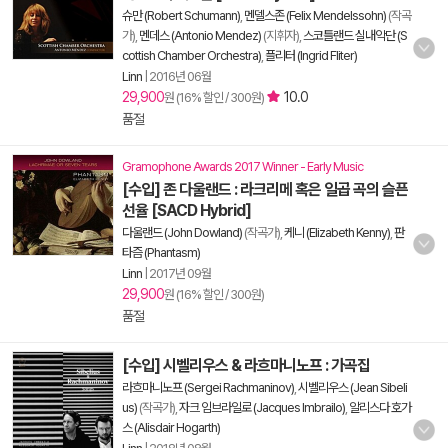
슈만 (Robert Schumann)
,
멘델스존 (Felix Mendelssohn)
(작곡
가),
멘데스 (Antonio Mendez)
(지휘자),
스코틀랜드 실내악단 (S
cottish Chamber Orchestra)
,
플리터 (Ingrid Fliter)
Linn
|
2016년 06월
29,900
10.0
원 (16% 할인 / 300원)
품절
Gramophone Awards 2017 Winner - Early Music
[수입] 존 다울랜드 : 라크리메 혹은 일곱 곡의 슬픈
선율 [SACD Hybrid]
다울랜드 (John Dowland)
(작곡가),
케니 (Elizabeth Kenny)
,
판
타즘 (Phantasm)
Linn
|
2017년 09월
29,900
원 (16% 할인 / 300원)
품절
[수입] 시벨리우스 & 라흐마니노프 : 가곡집
라흐마니노프 (Sergei Rachmaninov)
,
시벨리우스 (Jean Sibeli
us)
(작곡가),
자크 임브라일로 (Jacques Imbrailo)
,
알리스다 호가
스 (Alisdair Hogarth)