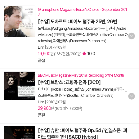
Gramophone Magazine Editor's Choice - September 201
7
[수입] 모차르트 : 피아노 협주곡 25번, 26번
모차르트 (Wolfgang Amadeus Mozart)
(작곡가),
맨지 (Andre
w Manze)
(지휘자),
스코틀랜드 실내악단 (Scottish Chamber O
rchestra)
,
피에몬테시 (Francesco Piemontesi)
Linn
|
2017년 09월
19,900
10.0
원 (16% 할인 / 200원)
품절
BBC Music Magazine May 2018 Recording of the Month
[수입] 브람스 : 교향곡 전곡 [2CD]
티치아티 (Robin Ticciati)
,
브람스 (Johannes Brahms)
(작곡가),
스코틀랜드 실내악단 (Scottish Chamber Orchestra)
Linn
|
2018년 07월
29,900
원 (16% 할인 / 300원)
품절
[수입] 슈만 : 피아노 협주곡 Op. 54 / 멘델스존 : 피
아노 협주곡 1번 [SACD Hybrid]