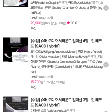
쇼팽 (Frederic Chopin)
(작곡가),
마르클 (Jun Markl)
(지휘자),
스
코틀랜드 실내악단 (Scottish Chamber Orchestra)
,
플리터 (Ing
rid Fliter)
Linn
|
2014년 07월
29,900
10.0
원 (16% 할인 / 300원)
품절
[수입] 슈퍼 오디오 서라운드 컬렉션 4집 - 린 레코
드 [SACD Hybrid]
모차르트 (Wolfgang Amadeus Mozart)
,
퍼셀 (Henry Purcell)
,
메시앙 (Olivier Messiaen)
,
라벨 (Maurice Ravel)
(작곡가),
유럽
실내 관현악단 (Chamber Orchestra Of Europe)
,
피자로 (Artur
Pizarro)
,
클레어 마틴 (Claire Martin)
,
마크 모라한 (Mark Morag
han)
Linn
|
2010년 05월
15,700
원 (16% 할인 / 160원)
품절
[수입] 슈퍼 오디오 서라운드 컬렉션 3집 - 린 레코
드 [SACD Hybrid]
여러 아티스트 (Various Artists)
(작곡가)