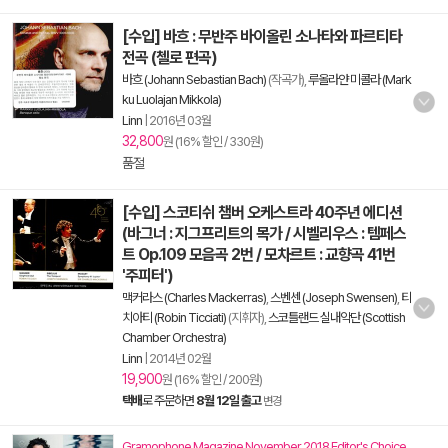
[수입] 바흐 : 무반주 바이올린 소나타와 파르티타
전곡 (첼로 편곡)
바흐 (Johann Sebastian Bach)
(작곡가),
루올라얀 미콜라 (Mark
ku Luolajan Mikkola)
Linn
|
2016년 03월
32,800
원 (16% 할인 / 330원)
품절
[수입] 스코티쉬 챔버 오케스트라 40주년 에디션
(바그너 : 지그프리트의 목가 / 시벨리우스 : 템페스
트 Op.109 모음곡 2번 / 모차르트 : 교향곡 41번
'주피터')
맥커라스 (Charles Mackerras)
,
스벤센 (Joseph Swensen)
,
티
치아티 (Robin Ticciati)
(지휘자),
스코틀랜드 실내악단 (Scottish
Chamber Orchestra)
Linn
|
2014년 02월
19,900
원 (16% 할인 / 200원)
택배
로 주문하면
8월 12일 출고
변경
Gramophone Magazine November 2018 Editor's Choice