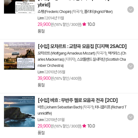
ybrid]
쇼팽 (Frederic Chopin)
(작곡가),
플리터 (Ingrid Fliter)
Linn
|
2014년 11월
29,900
10.0
원 (16% 할인 / 300원)
품절
[수입] 모차르트 : 교향곡 모음집 [디지팩 2SACD]
모차르트 (Wolfgang Amadeus Mozart)
(작곡가),
맥커라스 (Ch
arles Mackerras)
(지휘자),
스코틀랜드 실내악단 (Scottish Cha
mber Orchestra)
Linn
|
2010년 05월
39,900
원 (16% 할인 / 400원)
품절
[수입] 바흐 : 무반주 첼로 모음곡 전곡 [2CD]
바흐 (Johann Sebastian Bach)
(작곡가),
터니클리프 (Richard T
unnicliffe)
Linn
|
2019년 01월
29,900
10.0
원 (16% 할인 / 300원)
품절