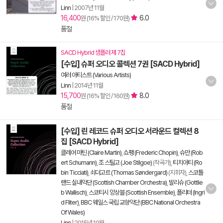
Linn
|
2007년 11월
16,400
6.0
원 (16% 할인 / 170원)
품절
SACD Hybrid 샘플러 제 7집
[수입] 슈퍼 오디오 콜렉션 7권 [SACD Hybrid]
여러 아티스트 (Various Artists)
Linn
|
2014년 11월
15,700
8.0
원 (16% 할인 / 160원)
품절
[수입] 린 레코드 슈퍼 오디오 서라운드 컬렉션 8
집 [SACD Hybrid]
클레어 마틴 (Claire Martin)
,
쇼팽 (Frederic Chopin)
,
슈만 (Rob
ert Schumann)
,
조 스틸고 (Joe Stilgoe)
(작곡가),
티치아티 (Ro
bin Ticciati)
,
쇠더고르 (Thomas Søndergard)
(지휘자),
스코틀
랜드 실내악단 (Scottish Chamber Orchestra)
,
발리슈 (Gottlie
b Wallisch)
,
스코티시 앙상블 (Scottish Ensemble)
,
플리터 (Ingri
d Fliter)
,
BBC 웨일스 국립 교향악단 (BBC National Orchestra
Of Wales)
Linn
|
2015년 10월