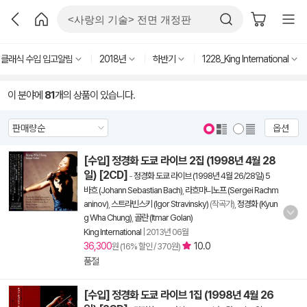
클래식 수입 입고알림
2018년
하반기
1228_King International
이 분야에
81
개의 상품이 있습니다.
옵션
[수입] 정경화 도쿄 라이브 2집 (1998년 4월 28
일) [2CD]
-
정경화 도쿄 라이브 (1998년 4월 26/28일) 5
바흐 (Johann Sebastian Bach)
,
라흐마니노프 (Sergei Rachm
aninov)
,
스트라빈스키 (Igor Stravinsky)
(작곡가),
정경화 (Kyun
g Wha Chung)
,
골란 (Itmar Golan)
King International
|
2013년 06월
36,300
10.0
원 (16% 할인 / 370원)
품절
[수입] 정경화 도쿄 라이브 1집 (1998년 4월 26