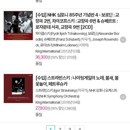
품절
[수입] NHK 심포니 85주년 기념반 4 - 보로딘 : 교
향곡 2번, 차이코프스키 : 교향곡 6번 & 슈베르트 :
로자문데 서곡, 교향곡 9번 [2CD]
차이콥스키 (Pyotr Ilyich Tchaikovsky)
,
보로딘 (Alexander Bor
odin)
,
슈베르트 (Franz Schubert)
(작곡가),
Joseph Rosensto
ck
,
로이브너 (Wilhelm Loibner)
(지휘자)
King International
|
2012년 03월
36,300
원 (16% 할인 / 370원)
품절
[수입] 스트라빈스키 : 나이팅게일의 노래, 불새, 불
꽃놀이, 페트루슈카
스트라빈스키 (Igor Stravinsky)
(작곡가),
NHK 심포니 오케스트
라 (NHK Symphony Orchestra)
King International
|
2018년 04월
27,800
원 (16% 할인 / 280원)
품절
1
2
3
4