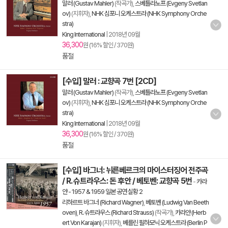
말러 (Gustav Mahler)
(작곡가),
스베틀라노프 (Evgeny Svetlan
ov)
(지휘자),
NHK 심포니 오케스트라 (NHK Symphony Orche
stra)
King International
|
2018년 09월
36,300
원 (16% 할인 / 370원)
품절
[수입] 말러 : 교향곡 7번 [2CD]
말러 (Gustav Mahler)
(작곡가),
스베틀라노프 (Evgeny Svetlan
ov)
(지휘자),
NHK 심포니 오케스트라 (NHK Symphony Orche
stra)
King International
|
2018년 09월
36,300
원 (16% 할인 / 370원)
품절
[수입] 바그너: 뉘른베르크의 마이스터징어 전주곡
/ R. 슈트라우스: 돈 후안 / 베토벤: 교향곡 5번
-
카라
얀 - 1957 & 1959 일본 공연 실황 2
리하르트 바그너 (Richard Wagner)
,
베토벤 (Ludwig Van Beeth
oven)
,
R. 슈트라우스 (Richard Strauss)
(작곡가),
카라얀 (Herb
ert Von Karajan)
(지휘자),
베를린 필하모닉 오케스트라 (Berlin P