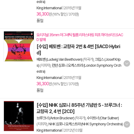
estra)
King International
|
2015년 11월
36,300
원 (16% 할인 / 370원)
품절
오리지널 35mm 마그네틱 필름 리마스터링 최초 하이브리드SAC
D 발매
[수입] 베토벤 : 교향곡 2번 & 4번 [SACD Hybri
d]
베토벤 (Ludwig Van Beethoven)
(작곡가),
크립스 (Josef Krip
s)
(지휘자),
런던 심포니 오케스트라 (London Symphony Orch
estra)
King International
|
2015년 11월
36,300
원 (16% 할인 / 370원)
품절
[수입] NHK 심포니 85주년 기념반 5 - 브루크너 :
교향곡 2, 4 번 [2CD]
브루크너 (Anton Bruckner)
(작곡가),
수이트너 (Otar Suitner)
(지휘자),
NHK 심포니 오케스트라 (NHK Symphony Orchestra)
King International
|
2012년 03월