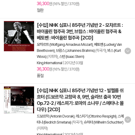
36,300
원 (16% 할인 / 370원)
절판
[수입] NHK 심포니 85주년 기념반 2 - 모차르트 :
바이올린 협주곡 3번, 브람스 : 바이올린 협주곡 &
베토벤 : 바이올린 협주곡 [2CD]
모차르트 (Wolfgang Amadeus Mozart)
,
베토벤 (Ludwig Van
Beethoven)
,
브람스 (Johannes Brahms)
(작곡가),
뵈스 (Kurt
Woss)
(지휘자),
스턴 (Isaac Stern)
King International
|
2012년 03월
36,300
원 (16% 할인 / 370원)
품절
[수입] NHK 심포니 85주년 기념반 12 - 빌헬름 쉬
흐터 (드보르작: 교향곡 8, 9번, 슬라브 춤곡 10번
Op.72-2 / 레스피기: 로마의 소나무 / 스메타나: 몰
다우) [2CD]
드보르작 (Antonin Dvorak)
,
레스피기 (Ottorino Respighi)
,
스메
타나 (Bedrich Smetana)
(작곡가),
슈히터 (Wilhelm Schuchter)
(지휘자)
King International
|
2012년 04월