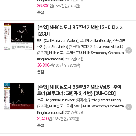
36,300
원 (16% 할인 / 370원)
품절
[수입] NHK 심포니 85주년 기념반 13 - 마타치치
[2CD]
베버 (Carl Maria von Weber)
,
코다이 (Zoltan Kodaly)
,
스트라빈
스키 (Igor Stravinsky)
(작곡가),
마타치치 (Lovro von Matacic)
(지휘자),
NHK 심포니 오케스트라 (NHK Symphony Orchestra)
King International
|
2012년 04월
36,300
원 (16% 할인 / 370원)
품절
[수입] NHK 심포니 85주년 기념반 Vol.5 - 주이
트너 (브루크너 : 교향곡 2, 4 번) [2UHQCD]
브루크너 (Anton Bruckner)
(작곡가),
쥐트너 (Otmar Suitner)
(지휘자),
NHK 심포니 오케스트라 (NHK Symphony Orchestra)
King International
|
2017년 07월
31,400
원 (16% 할인 / 320원)
품절