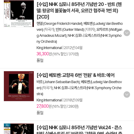
[수입] NHK 심포니 85주년 기념반 20 - 반트 (헨
델: 왕궁의 불꽃놀이 서곡, 오르간 협주곡 1번 외)
[2CD]
헨델 (George Friderich Handel)
,
베토벤 (Ludwig Van Beetho
ven)
(작곡가),
반트 (Gunter Wand)
(지휘자),
모차르트 (Wolfgan
g Amadeus Mozart)
,
NHK 심포니 오케스트라 (NHK Sympho
ny Orchestra)
King International
|
2012년 04월
36,300
원 (16% 할인 / 370원)
품절
[수입] 베토벤: 교향곡 6번 '전원' & 바흐: 에어
바흐 (Johann Sebastian Bach)
,
베토벤 (Ludwig Van Beethov
en)
(작곡가),
NHK 심포니 오케스트라 (NHK Symphony Orche
stra)
King International
|
2018년 09월
27,800
원 (16% 할인 / 280원)
품절
[수입] NHK 심포니 85주년 기념반 Vol.24 - 콘스
탄틴 실베스트리 (드보르작: 교향곡 9번, 슬라브 춤