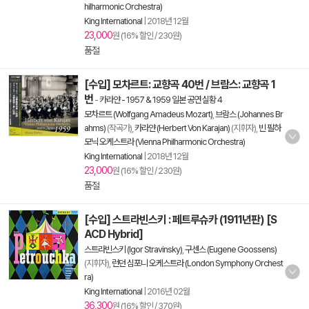
hilharmonic Orchestra)
King International
|
2018년 12월
23,000
원 (16% 할인 / 230원)
품절
[수입] 모차르트: 교향곡 40번 / 브람스: 교향곡 1
번
-
카라얀 - 1957 & 1959 일본 공연 실황 4
모차르트 (Wolfgang Amadeus Mozart)
,
브람스 (Johannes Br
ahms)
(작곡가),
카라얀 (Herbert Von Karajan)
(지휘자),
빈 필하
모닉 오케스트라 (Vienna Philharmonic Orchestra)
King International
|
2018년 12월
23,000
원 (16% 할인 / 230원)
품절
[수입] 스트라빈스키 : 페트루슈카 (1911년판) [S
ACD Hybrid]
스트라빈스키 (Igor Stravinsky)
,
구센스 (Eugene Goossens)
(지휘자),
런던 심포니 오케스트라 (London Symphony Orchest
ra)
King International
|
2016년 02월
36,300
원 (16% 할인 / 370원)