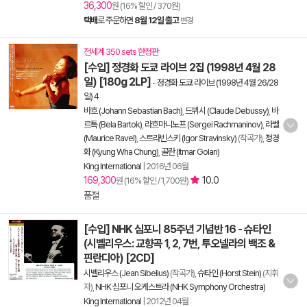
36,300
원 (16% 할인 / 370원)
택배
로 주문하면
8월 12일 출고
변경
전세계 350 sets 한정판
[수입] 정경화 도쿄 라이브 2집 (1998년 4월 28
일) [180g 2LP]
-
정경화 도쿄 라이브 (1998년 4월 26/28
일) 4
바흐 (Johann Sebastian Bach)
,
드뷔시 (Claude Debussy)
,
바
르톡 (Bela Bartok)
,
라흐마니노프 (Sergei Rachmaninov)
,
라벨
(Maurice Ravel)
,
스트라빈스키 (Igor Stravinsky)
(작곡가),
정경
화 (Kyung Wha Chung)
,
골란 (Itmar Golan)
King International
|
2016년 06월
169,300
10.0
원 (16% 할인 / 1,700원)
품절
[수입] NHK 심포니 85주년 기념반 16 - 슈타인
(시벨리우스: 교향곡 1, 2, 7번, 투오넬라의 백조 &
핀란디아) [2CD]
시벨리우스 (Jean Sibelius)
(작곡가),
슈타인 (Horst Stein)
(지휘
자),
NHK 심포니 오케스트라 (NHK Symphony Orchestra)
King International
|
2012년 04월