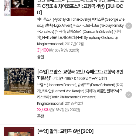
곡 C장조 & 차이코프스키: 교향곡 4번) [2UHQC
D]
차이콥스키 (Pyotr Ilyich Tchaikovsky)
,
에네스쿠 (George Ene
scu)
,
알펜 (Hugo Alfven)
,
림스키-코르사코프 (Nikolay Rimsky
-Korsakov)
(작곡가),
실베스트리 (Constantin Silvestri)
(지휘
자),
NHK 심포니 오케스트라 (NHK Symphony Orchestra)
King International
|
2017년 07월
31,400
원 (16% 할인 / 320원)
품절
[수입] 브람스: 교향곡 2번 / 슈베르트: 교향곡 8번
'미완성'
-
카라얀 - 1957 & 1959 일본 공연 실황 1
브람스 (Johannes Brahms)
,
슈베르트 (Franz Schubert)
(작곡
가),
카라얀 (Herbert Von Karajan)
(지휘자),
베를린 필하모닉 오
케스트라 (Berlin Philharmonic Orchestra)
King International
|
2018년 12월
23,000
원 (16% 할인 / 230원)
품절
[수입] 말러 : 교향곡 6번 [2CD]