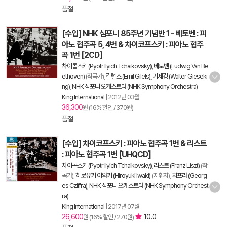
품절
[수입] NHK 심포니 85주년 기념반 1 - 베토벤 : 피
아노 협주곡 5, 4번 & 차이코프스키 : 피아노 협주
곡 1번 [2CD]
차이콥스키 (Pyotr Ilyich Tchaikovsky)
,
베토벤 (Ludwig Van Be
ethoven)
(작곡가),
길렐스 (Emil Gilels)
,
기제킹 (Walter Gieseki
ng)
,
NHK 심포니 오케스트라 (NHK Symphony Orchestra)
King International
|
2012년 03월
36,300
원 (16% 할인 / 370원)
품절
[수입] 차이코프스키 : 피아노 협주곡 1번 & 리스트
: 피아노 협주곡 1번 [UHQCD]
차이콥스키 (Pyotr Ilyich Tchaikovsky)
,
리스트 (Franz Liszt)
(작
곡가),
히로유키 이와키 (Hiroyuki Iwaki)
(지휘자),
치프라 (Georg
es Cziffra)
,
NHK 심포니 오케스트라 (NHK Symphony Orchest
ra)
King International
|
2017년 07월
26,600
10.0
원 (16% 할인 / 270원)