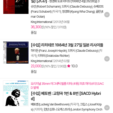
일) [2CD]
-
정경화 도쿄 라이브 (1998년 4월 26/28일) 3
슈만 (Robert Schumann)
,
드뷔시 (Claude Debussy)
,
슈베르트
(Franz Schubert)
(작곡가),
정경화 (Kyung Wha Chung)
,
골란 (It
mar Golan)
King International
|
2013년 06월
36,300
원 (16% 할인 / 370원)
품절
[수입] 리히테르 1984년 3월 27일 일본 리사이틀
하이든 (Franz Joseph Haydn)
,
드뷔시 (Claude Debussy)
(작
곡가),
리히터 (Sviatoslav Richter)
King International
|
2014년 02월
23,000
10.0
원 (16% 할인 / 230원)
품절
오리지널 35mm 마그네틱 필름 리마스터링 최초 하이브리드SAC
D 발매
[수입] 베토벤 : 교향곡 1번 & 8번 [SACD Hybri
d]
베토벤 (Ludwig Van Beethoven)
(작곡가),
크립스 (Josef Krip
s)
(지휘자),
런던 심포니 오케스트라 (London Symphony Orch