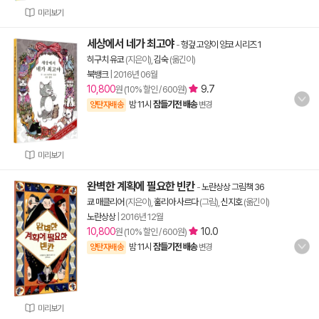
미리보기
세상에서 네가 최고야
-
헝겊 고양이 양코 시리즈 1
히구치 유코
(지은이),
김숙
(옮긴이)
북뱅크
|
2016년 06월
10,800
9.7
원 (10% 할인 / 600원)
밤 11시
잠들기전 배송
양탄자배송
변경
미리보기
완벽한 계획에 필요한 빈칸
-
노란상상 그림책 36
쿄 매클리어
(지은이),
훌리아 사르다
(그림),
신지호
(옮긴이)
노란상상
|
2016년 12월
10,800
10.0
원 (10% 할인 / 600원)
밤 11시
잠들기전 배송
양탄자배송
변경
미리보기