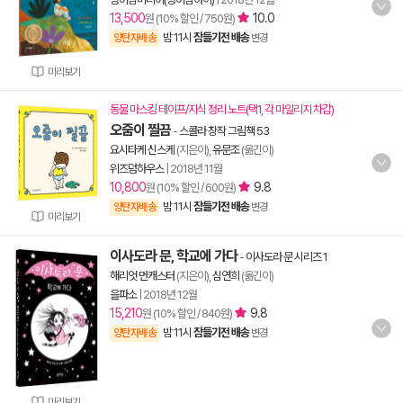
13,500
10.0
원 (10% 할인 / 750원)
밤 11시
잠들기전 배송
양탄자배송
변경
미리보기
동물 마스킹 테이프/지식 정리 노트(택1, 각 마일리지 차감)
오줌이 찔끔
-
스콜라 창작 그림책 53
요시타케 신스케
(지은이),
유문조
(옮긴이)
위즈덤하우스
|
2018년 11월
10,800
9.8
원 (10% 할인 / 600원)
밤 11시
잠들기전 배송
양탄자배송
변경
미리보기
이사도라 문, 학교에 가다
-
이사도라 문 시리즈 1
해리엇 먼캐스터
(지은이),
심연희
(옮긴이)
을파소
|
2018년 12월
15,210
9.8
원 (10% 할인 / 840원)
밤 11시
잠들기전 배송
양탄자배송
변경
미리보기