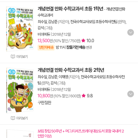
개념연결 만화 수학교과서 초등 1학년
-
개념연결 만화
수학교과서
최수일
,
김남준
(지은이),
전국수학교사모임 초등수학사전팀
(원작),
김석
(그림)
비아에듀
|
2018년 12월
13,500
10.0
원 (10% 할인 / 750원)
밤 11시
잠들기전 배송
양탄자배송
변경
미리보기
개념연결 만화 수학교과서 초등 2학년
최수일
,
김남준
,
이재영
(지은이),
전국수학교사모임 초등수학사전
팀
(원작),
김석
(그림)
비아에듀
|
2018년 12월
10,800
9.8
원 (10% 할인 / 600원)
구판절판
미리보기
보림 창립 50주년 + 머그.티셔츠.트레이(대상도서 포함 국내서 2
만원 이상)