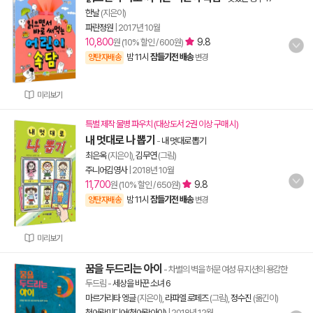
한날
(지은이)
파란정원
|
2017년 10월
10,800
9.8
원 (10% 할인 / 600원)
밤 11시
잠들기전 배송
양탄자배송
변경
미리보기
특별 제작 물병 파우치 (대상도서 2권 이상 구매 시)
내 멋대로 나 뽑기
-
내 멋대로 뽑기
최은옥
(지은이),
김무연
(그림)
주니어김영사
|
2018년 10월
11,700
9.8
원 (10% 할인 / 650원)
밤 11시
잠들기전 배송
양탄자배송
변경
미리보기
꿈을 두드리는 아이
- 차별의 벽을 허문 여성 뮤지션의 용감한
두드림
-
세상을 바꾼 소녀 6
마르가리타 엥글
(지은이),
라파엘 로페즈
(그림),
정수진
(옮긴이)
청어람미디어(청어람아이)
|
2018년 12월