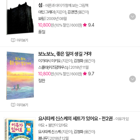
섬
- 어른과 아이가 함께 보는 그림책
아민 그레더
(지은이),
김경연
(옮긴이)
보림
|
2009년 08월
10,800
9.4
원 (10% 할인 / 600원)
품절
미리보기
보노보노, 좋은 일이 생길 거야
이가라시 미키오
(지은이),
김정화
(옮긴이)
스콜라(위즈덤하우스)
|
2018년 11월
10,800
9.7
원 (10% 할인 / 600원)
절판
미리보기
요시타케 신스케의 세트가 있어요 - 전2권
- 이유가 있
어요 + 불만이 있어요
요시타케 신스케
(지은이),
김정화
(옮긴이)
봄나무
|
2018년 12월