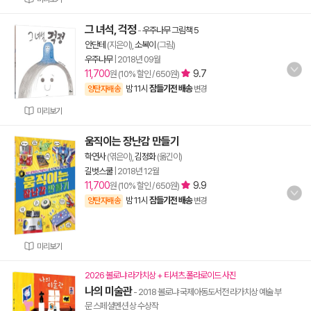
그 녀석, 걱정
-
우주나무 그림책 5
안단테
(지은이),
소복이
(그림)
우주나무
|
2018년 09월
11,700
9.7
원 (10% 할인 / 650원)
밤 11시
잠들기전 배송
양탄자배송
변경
미리보기
움직이는 장난감 만들기
학연사
(엮은이),
김정화
(옮긴이)
길벗스쿨
|
2018년 12월
11,700
9.9
원 (10% 할인 / 650원)
밤 11시
잠들기전 배송
양탄자배송
변경
미리보기
2026 볼로냐 라가치상 + 티셔츠.폴라로이드 사진
나의 미술관
- 2018 볼로냐 국제아동도서전 라가치상 예술 부
문 스페셜멘션 상 수상작