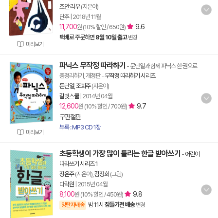
조안 리우
(지은이)
단추
|
2018년 11월
11,700
9.6
원 (10% 할인 / 650원)
택배
로 주문하면
8월 10일 출고
변경
미리보기
파닉스 무작정 따라하기
- 문단열과 함께 파닉스 한 권으로
총정리하기, 개정판
-
무작정 따라하기 시리즈
문단열
,
조희주
(지은이)
길벗스쿨
|
2014년 04월
12,600
9.7
원 (10% 할인 / 700원)
구판절판
부록 : MP3 CD 1장
미리보기
초등학생이 가장 많이 틀리는 한글 받아쓰기
-
어린이
따라쓰기 시리즈 1
장은주
(지은이),
김정희
(그림)
다락원
|
2015년 04월
8,100
9.8
원 (10% 할인 / 450원)
밤 11시
잠들기전 배송
양탄자배송
변경