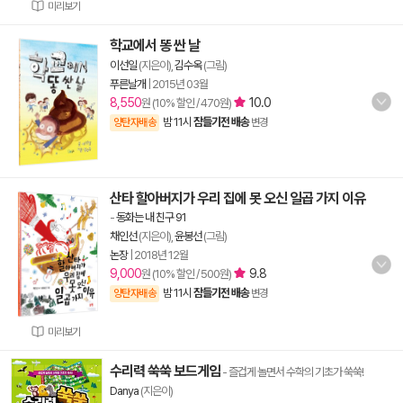
미리보기
학교에서 똥 싼 날
이선일
(지은이),
김수옥
(그림)
푸른날개
|
2015년 03월
8,550
10.0
원 (10% 할인 / 470원)
밤 11시
잠들기전 배송
양탄자배송
변경
산타 할아버지가 우리 집에 못 오신 일곱 가지 이유
-
동화는 내 친구 91
채인선
(지은이),
윤봉선
(그림)
논장
|
2018년 12월
9,000
9.8
원 (10% 할인 / 500원)
밤 11시
잠들기전 배송
양탄자배송
변경
미리보기
수리력 쑥쑥 보드게임
- 즐겁게 놀면서 수학의 기초가 쑥쑥!
Danya
(지은이)