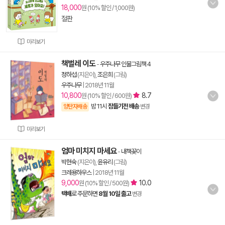
18,000
원 (10% 할인 / 1,000원)
절판
미리보기
책벌레 이도
-
우주나무 인물그림책 4
정하섭
(지은이),
조은희
(그림)
우주나무
|
2018년 11월
10,800
8.7
원 (10% 할인 / 600원)
밤 11시
잠들기전 배송
양탄자배송
변경
미리보기
엄마 미치지 마세요
-
내책꽂이
박현숙
(지은이),
윤유리
(그림)
크레용하우스
|
2018년 11월
9,000
10.0
원 (10% 할인 / 500원)
택배
로 주문하면
8월 10일 출고
변경