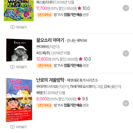
북스토리아이
|
2018년 12월
11,700
10.0
원 (10% 할인 / 650원)
밤 11시
잠들기전 배송
양탄자배송
변경
미리보기
꿀오소리 이야기
-
신나는 새싹 96
쁘띠삐에
(지은이)
씨드북(주)
|
2018년 10월
10,800
10.0
원 (10% 할인 / 600원)
밤 11시
잠들기전 배송
양탄자배송
변경
미리보기
난로의 겨울방학
-
제멋대로 휴가 시리즈 5
무라카미 시이코
(지은이),
하세가와 요시후미
(그림),
김숙
(옮긴이)
북뱅크
|
2016년 12월
9,000
9.5
원 (10% 할인 / 500원)
밤 11시
잠들기전 배송
양탄자배송
변경
미리보기