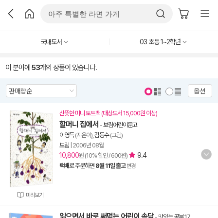
국내도서
03 초등 1~2학년
이 분야에
53
개의 상품이 있습니다.
옵션
산뜻한 미니 토트백 (대상도서 15,000원 이상)
할머니 집에서
-
보림어린이문고
이영득
(지은이),
김동수
(그림)
보림
|
2006년 08월
10,800
9.4
원 (10% 할인 / 600원)
택배
로 주문하면
8월 11일 출고
변경
미리보기
읽으면서 바로 써먹는 어린이 속담
-
맛있는 공부 17