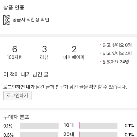
데. 민주의 자신을 바꿔 나가는 모습은 웃음을 자아내면서 동시에 또
상품 인증
어떤 모습으로 바뀔까 궁금증도 일으킨다. 그러나 점점 이야기가 진
공급자 적합성 확인
행될수록 더 초라해지고 슬퍼하는 민주를 발견하게 된다. 그 모습에
서 어린이 독자들은 ‘세상에 딱 하나뿐인 나’에 대해서 생각해 보는 귀
한 기회를 갖게 된다. 김무연 작가의 귀여운 일러스트, 나를 바꿔 주는
읽고 싶어요 0명
6
3
2
거울 방이라는 흥미로운 설정, 잔잔한 감동을 선사하는《내 멋대로 나
읽고 있어요 4명
뽑기》. 이 동화는 아이들에게 자신에 대해 생각해 보고, 있는 그대로
100자평
리뷰
마이페이퍼
읽었어요 24명
의 나를 사랑하게 해 주는 선물 같은 책이 될 것이다.
이 책에 내가 남긴 글
로그인하면 내가 남긴 글과 친구가 남긴 글을 확인할 수 있습니다.
로그인하기
구매자 분포
10대
0.1%
0.1%
20대
0.1%
0.6%