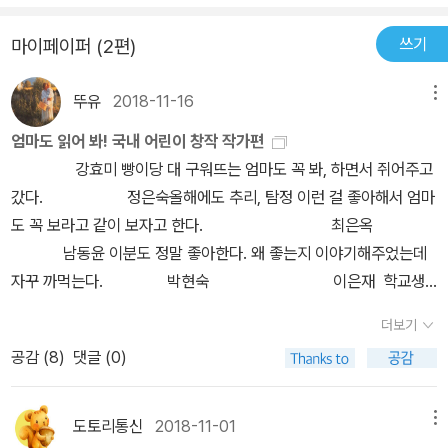
했던 모든 사람들이 나를 알아보지 못하고 나와는 전혀 상관없는 사
쓰기
마이페이퍼 (2편)
람들이 되어 가는 건 얼마나 슬픈 일일까요? 더 나은 아이, 더 매력적
인 아이가 되려던 민주는 결국 가장 마음에 드는 아이로 원래의 자신
뚜유
2018-11-16
메뉴
을 뽑아요. 하지만 처음의 민주와 나중의 민주는 같은 아이일까요?
절대로 그렇지 않죠. 민주는 같은 외모를 하고 있지만 전혀 다른 아이
엄마도 읽어 봐! 국내 어린이 창작 작가편
가 되었을 거예요. 골라 골라 진짜 나를 뽑은 민주는 자신을 버리고 난
강효미 빵이당 대 구워뜨는 엄마도 꼭 봐, 하면서 쥐어주고
후 진짜 자신을 찾은 거예요. 그러니 민주는 절대 헛수고를 한 게 아니
갔다. 정은숙올해에도 추리, 탐정 이런 걸 좋아해서 엄마
에요. 결말이 예상되는 이야기지만 읽으면서 어느새 몰입하게 되는
도 꼭 보라고 같이 보자고 한다. 최은옥
건 민주가 우리들이기 때문이겠죠. 우리는 천막에 가지 않아도 깨달
남동윤 이분도 정말 좋아한다. 왜 좋는지 이야기해주었는데
을 수 있으니 정말 다행이지 뭐예요. 그나저나 그 천막은 어찌 되었을
자꾸 까먹는다. 박현숙 이은재 학교생
까요? 다음엔 동생이나 엄마를 바꿔주는 천막이 나타나지 않을까요?
활과 맞닿은 책들참 좋아했다. 천효정이분 책도 꾸
더보기
완전 기대되네요.
준히 잘 본다. 성완 님역시 좋다는데 나도 읽어봐야 하는
공감 (
8
)
댓글 (0)
데 ㅜ.ㅠ 이지훈맞다 나도 걱정 공장장 --------------
-------- 올해도 딸아이는 한국 창작에 빠져 있는데 같이 읽어주지
못해 아쉽다. 어린이문학이라곤 이거 읽은 게 다. 딸아이
도토리통신
2018-11-01
메뉴