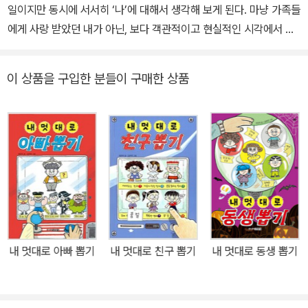
일이지만 동시에 서서히 ‘나’에 대해서 생각해 보게 된다. 마냥 가족들
에게 사랑 받았던 내가 아닌, 보다 객관적이고 현실적인 시각에서 나
를 보게 되는 것이다. 내 외모에 대해 판단하게 되고, 다른 친구가 가
진 장점을 부러워하기도 하고, 심지어 친구들이 처한 환경과 내 환경
이 상품을 구입한 분들이 구매한 상품
을 비교하기도 한다. ‘비교’를 통해서 아이들은 가지지 못한 것에 집중
해서 자신감을 잃기도 한다. 물론 우월한 마음을 느끼는 경우도 있지
만 이 또한 바람직한 감정은 아니다. 이처럼 정체성에 대해 고민하기
시작하는 아이의 이야기를 재미있는 판타지로 풀어낸 책이 이번에 주
니어김영사에서 출간되었다. 바로《내 멋대로 나 뽑기》이다. 《내 멋대
로 친구 뽑기》《내 멋대로 아빠 뽑기》《책으로 똥을 닦는 돼지 》로 꾸
준히 어린이 독자들에게 사랑을 받아온 최은옥 작가의 신작이다. 민
주는 곧 있을 학교 학예회에서 누구보다 멋진 모습을 선보이고 싶다.
부모님도 오실 예정이기 때문에 그 어느 때보다 걱정스럽다. 하지만
내 멋대로 아빠 뽑기
내 멋대로 친구 뽑기
내 멋대로 동생 뽑기
정작 자신은 다른 친구보다 뛰어난 것도 없고 외모도 지극히 평범한
통통한 어린이일뿐이다. 그런 민주의 눈앞에 짜잔, 자신의 모습을 바
꿔 줄 신기한 천막이 나타난다. 그로인해 민주의 상상은 현실이 되는