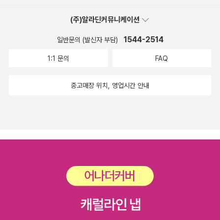
다. 올해 애들이 본 영화 목록 적다보니. 나도 육아 자기계발서 하나
나’에다가 ‘예쁘고 날씬한 나’에다가 ‘춤 잘 추는 나’에다가 ‘친구들한
정도는 쓸 수 있을 것 같다 가성비 육아 가심비 육아책과 영화로 보는
(주)알라딘커뮤니케이션
테 인기 많은 나’까지를 한 몸에 얻게 된다. 평소 자신이 부러워하던
발로 하는 육아. 주위 부모들을 봐도 그렇고 결국엔 자기에게 익숙한
여러 친구들의 장점을 두루 갖추게 된 셈이다.이제 더 바랄 게 없다 싶
1544-2514
일반문의 (발신자 부담)
방편으로 애들을 기르고 아이들은 부모의 취향과 생활습관에 무섭게
은 그 순간에, 전혀 뜻밖의 상황이 벌어진다. 내 멋대로 뽑았으나 내
젖어든다. 아들이 올해 컴에 가까워지고 한건 다 내탓이겠지 ㅎ
1:1 문의
FAQ
뜻대로 풀리지만은 않는 뽑기의 조화가 시작된 것이다. 그 조화는 민
주를 자꾸 궁지로 몰아가고, 결국 민주는 애초의 천막으로 달려가며
중고매장 위치, 영업시간 안내
난생처음 진지한 질문을 던진다. ‘진짜 나는 누구일까?’이 작품은 기
본적으로, 이미 정해진 착한 주제를 향하여 나아가는 ‘착한 동화’다.
주제가 뚜렷하게 정해져 있기에 자칫 뻔한 흐름에 빠질 위험도 크다.
하지만 최은옥 작가는 그 뻔함의 함정들을 슬기롭게 피하면서, 어린
이 독자들이 흥미진진하게 목적지에 도달할 수 있도록 이끌어 간다.
세월이 흐를수록 세상은 점점 더 간교한 목소리로 사람들을 꼬드긴
다. 너 자신을 남과 비교해 보라고. 너 자신을 잘 포장하여 더 값나가
는 상품이 되라고. 그 꼬드김에 넘어간 사람들은 남과의 끊임없는 비
교를 통하여 우울함에 빠지거나 우월감에 도취된다. 어린이라고 해서
결코 예외가 아니다. 어쩌면 비교로 인한 부작용은 어린이들에게 더