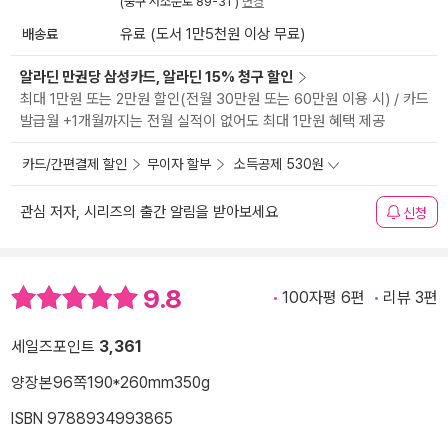
(중구 서소문로 89-31 )
변경
배송료
유료 (도서 1만5천원 이상 무료)
알라딘 만권당 삼성카드, 알라딘 15% 청구 할인
최대 1만원 또는 2만원 할인(전월 30만원 또는 60만원 이용 시) / 카드
발급월 +1개월까지는 전월 실적이 없어도 최대 1만원 혜택 제공
카드/간편결제 할인
무이자 할부
소득공제 530원
관심 저자, 시리즈의 출간 알림을 받아보세요
신청
9.8
100자평 6편
리뷰 3편
세일즈포인트
3,361
양장본
96쪽
190*260mm
350g
ISBN 9788934993865