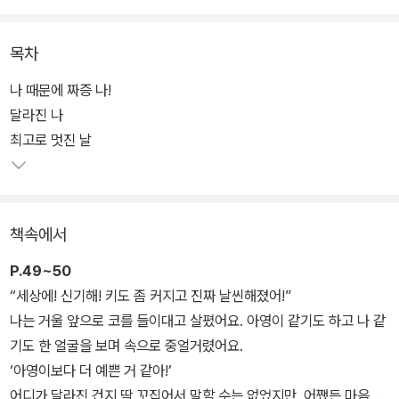
가면서 정말 나다운 게 무엇인지 깨닫는 저학년 동화이다.
목차
나 때문에 짜증 나!
달라진 나
최고로 멋진 날
책속에서
P.49~50
“세상에! 신기해! 키도 좀 커지고 진짜 날씬해졌어!”
나는 거울 앞으로 코를 들이대고 살폈어요. 아영이 같기도 하고 나 같
기도 한 얼굴을 보며 속으로 중얼거렸어요.
‘아영이보다 더 예쁜 거 같아!’
어디가 달라진 건지 딱 꼬집어서 말할 수는 없었지만, 어쨌든 마음에