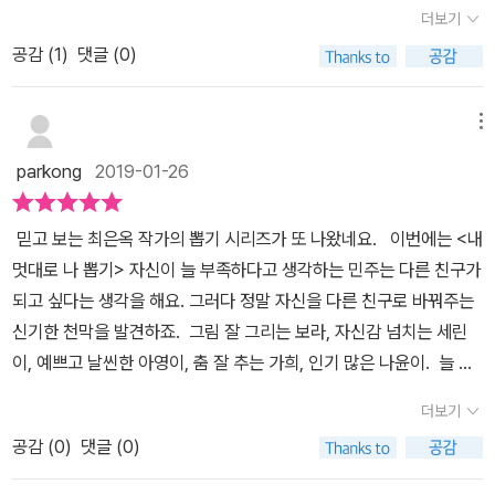
아요. 저는 목소리가 마지막 선물로 준 조금 부족하지만 사랑스러운
혼돈과 방황의 시간을 겪어야 할지도 모른다. <내 멋대로 나뽑기>
더보기
서민주를 거울 속에서 보여주는 장면에서 울컥! 했답니다. 물론 그림
는 ‘나는 어떤 아이지?’ 하고 묻는다. 나는 무엇을 좋아하고 무엇을
공감 (
1
)
댓글 (0)
이 예쁘다며 읽기 시작한 제 아이도 그랬구요~ 이제부터는 아이가 작
싫어하는지. 나는 어떤 시간을 좋아하며 어떤 친구들과 같이 있으면
은 일을 해냈을 때도 잊지말고 칭찬해주려고요. 꼭 대단한 일을 해야
행복한지. 내가 스트레스 전혀 안 받고 신나게 잘하는 건 무엇인지. 그
멋진 게 아니라 본인 자신이라서 할 수 있는 것들이 정말 소중하고 멋
메뉴
리고 그러한 내가 마음 속에 품고 있는 '꿈'은 무엇인지를 돌아보게 한
지다는 걸 알았으면 좋겠어요~
다. 내가 나를 알아가는 것, 내 행복설계도의 첫 걸음이 아닐까. 이 책
parkong
2019-01-26
은 그런 것들을 품고 있으며 생각하게 하는 '씨앗'이다. (*)
믿고 보는 최은옥 작가의 뽑기 시리즈가 또 나왔네요. 이번에는 <내
멋대로 나 뽑기> 자신이 늘 부족하다고 생각하는 민주는 다른 친구가
되고 싶다는 생각을 해요. 그러다 정말 자신을 다른 친구로 바꿔주는
신기한 천막을 발견하죠. 그림 잘 그리는 보라, 자신감 넘치는 세린
이, 예쁘고 날씬한 아영이, 춤 잘 추는 가희, 인기 많은 나윤이. 늘 자
신보다 좋아보이는 친구로 변신하는 게 좋기만 할까요? 그 친구에게
더보기
는 정말 장점만 있을까요? 그렇지 않아요. 그것보다 더 심각한 문제
공감 (
0
)
댓글 (0)
는 다른 친구가 되느라고 자신의 진짜 중요한 부분들을 잃어가고 있
다는 거죠. 소중한 엄마 아빠, 동생처럼 사랑하는 강아지 코코, 친근