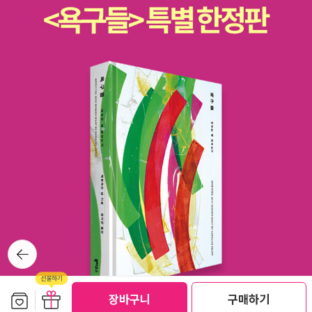
심각한 양상으로 나타날 수도 있다. 이 위험천만한 비교의 시대를 살
아가는 어린이들에게 작가는 부드럽지만 단호한 목소리로 이야기한
다.“너는 이 세상에 단 하나뿐인 존재야. 지금 모습 그대로도 충분히
멋져!”부모님도, 선생님도, 다른 어른들도 우리 아이들에게 그리 말해
준다면 얼마나 좋을까. 그리 말하기가 영 쑥스럽거든 아이와 함께 이
책을 읽어 보시라. 비교의 시대에는 뽑기에 묘미에 빠져 봄도 즐겁지
아니한가. 11월의 좋은 어린이책 이벤트 보러 가기>>
뒤로가
기
보관함담기
선물하기
장바구니
구매하기