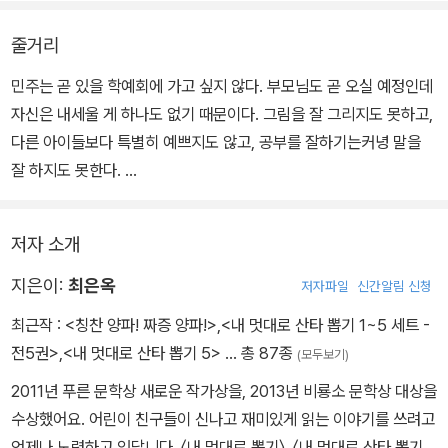
“학예회에서 멋진 모습을 보여 주고 싶었을 뿐인데…….”
일이 왜 이렇게 꼬인 건지 모르겠어요.
줄거리
나는 물에 비친 내 모습을 가만히 들여다봤어요. 언뜻 그림을 잘 그리
는 보라 모습이 보였어요. 공부도 잘하고, 똑 부러지는 세린이도 보였
민주는 곧 있을 학예회에 가고 싶지 않다. 부모님도 곧 오실 예정인데
고요. 예쁘고 날씬한 아영이, 연예인처럼 춤을 잘 추는 가희, 인기 많
자신은 내세울 게 하나도 없기 때문이다. 그림을 잘 그리지도 못하고,
은 나윤이까지 보였지요.
다른 아이들보다 특별히 예쁘지도 않고, 공부를 잘하기는커녕 말을
“모두 다 뽑으면 훨씬 멋진 내가 될 줄 알았는데…….”
잘 하지도 못한다.
나는 울먹울먹하며 어딘가 어색한 내 모습을 뚫어지게 바라봤어요.
운동장 여기저기를 배회하던 민주는 문득 알록달록한 빈 천막을 발견
“…… 이게 정말 나일까……”.
하고 홀린 듯 그 안으로 들어간다.
저자 소개
천막 안은 온통 거울투성이에, 테이블 위에는 카드가 진열되어 있다.
어디선가 깊이 있는 목소리가 들려오는데 목소리는 민주에게 묻는다.
지은이:
최은옥
저자파일
신간알림 신청
“너는 네가 마음에 안 드나 보구나. 어떤 ‘나’가 되고 싶니?”
최근작 :
<칭찬 양파! 짜증 양파!>
,
<내 멋대로 산타 뽑기 1~5 세트 -
민주는 곰곰이 생각하다 그림 잘 그리는 보라를 떠올린다. 그리고 그
전5권>
,
<내 멋대로 산타 뽑기 5>
… 총 87종
(모두보기)
아이의 이름을 대는 순간 평소 보라가 잘하고 다니는 리본 핀이 머리
2011년 푸른 문학상 새로운 작가상을, 2013년 비룡소 문학상 대상을
에 꽂혀 있다. 밖으로 나간 민주는 자신의 그림이 대회에서 일등상을
수상했어요. 어린이 친구들이 신나고 재미있게 읽는 이야기를 쓰려고
탄 사실을 알게 된다. 외모는 그대로이지만 보라의 재능과 성격을 갖
언제나 노력하고 있답니다. 〈내 멋대로 뽑기〉, 〈내 멋대로 산타 뽑기〉,