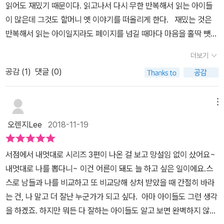
읽어도 재밌기 때문이다. 읽고나서 다시 무한 반복해서 읽는 아이들
이 많은데 그것도 할머니 옛 이야기를 떠올리게 한다. 재밌는 것은
반복해서 읽는 아이일지라도 페이지를 넘길 때마다 마음을 홀딱 뺏긴
얼굴을 하고 있다는 것이다. 마치 여우에게 또다시 당하는 할머니 옛
더보기
날이야기를 들으면서 ‘안 돼, 안 돼! 바보같이 또 당하다니!’ 하고 안타
공감 (
1
)
댓글 (0)
까워하고 속상해했던 것과 너무나 닮아 있다. 어른이라고 해서 다르
지 않다. 나 역시 <내 멋대로 나뽑기>를 읽으면서 ‘헉, 너무 완벽한 아
이가 되잖아?’ 하면서 ‘과연 민주에게 무슨 일이 일어날까?’ 걱정되고
메뉴
궁금해서 콩콩콩 마음을 졸이며 페이지를 넘기게 되었다. <내 멋대
오렌지Lee
2018-11-19
로 나뽑기>에는 문학이 갖는 ‘은유’가 들어 있다. 아이들에게 꿈이
뭐냐고 물으면 때때로 엄마아빠에게 주입된 꿈을 말하는 아이들이 있
서점에서 내멋대로 시리즈 3편이 나온 걸 보고 망설임 없이 샀어요~
다. 변호사 의사 대학교수 등등. 그보다는 축구선수라든가 아나운서
내멋대로 나를 뽑다니~ 이건 어른이 돼도 늘 하고 싶은 일이에요.스
라든가 미용사 레고조립자 발명가라고 말하는 아이들이 훨씬 더 자신
스로 남들과 나를 비교하고 또 비교당해 상처 받았을 때 간절히 바라
감에 차 있다. 그 아이들은 자기가 무엇을 좋아하는지를 알고 있기 때
는 건, 나 말고 더 잘난 누군가가 되고 싶다. 아마 아이들도 그런 생각
문이다. 가끔은 자기 아이의 기질과 성향을 전혀 모른 채 본인들이
을 하겠죠. 하지만 뭐든 다 잘하는 아이들도 알고 보면 완벽하지 않잖
이루지 못한 꿈을 아이에게 주입하는 부모들을 본다. 아이는 한동안