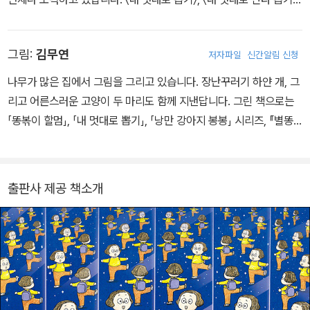
게 된 민주는 신이 난다. 그러나 그림 그리는 재능에서 만족할 수 없었
〈장화 신은 개구리 보짱〉, 〈운동장 아래 100층 학교〉 시리즈와 《책으
던 민주는 계속 ‘나’를 다른 아이들로 바꾼다. 얼굴이 이쁜 아영이, 발
로 똥을 닦는 돼지》 《똥으로 책을 쓰는 돼지》 《칠판에 딱 붙은 아이
표를 잘하는 세런이, 춤을 잘 추는 가회. 그러나 완벽한 능력을 가질수
그림:
김무연
저자파일
신간알림 신청
들》 《책 읽는 강아지 몽몽》 《석주명》 등 다수의 책을 집필했습니다.
록 그들의 단점도 고스란히 갖게 된 민주는 친구, 가족, 심지어 반려견
과도 점점 멀어진다.
나무가 많은 집에서 그림을 그리고 있습니다. 장난꾸러기 하얀 개, 그
민주는 곧 특별한 재능은 없지만 잘 먹고 친구들과 사이좋고 따뜻한
리고 어른스러운 고양이 두 마리도 함께 지낸답니다. 그린 책으로는
마음을 가진 자신이 그리워진다.
「똥볶이 할멈」, 「내 멋대로 뽑기」, 「낭만 강아지 봉봉」 시리즈, 『별똥
마지막으로 민주는 원래의 ‘나’를 뽑고 학예회로 돌아간다.
맛의 비밀』, 『꼬르륵 식당』, 『요리하는 돼지 쿡』, 『천하제일 치킨쇼』,
『하늘 마을로 간 택배』, 『크리스마스 날, 하늘 마을에서 온 택배』, 『신
비 아이스크림 가게』, 『찾기 대장 김지우』, 『눈물 대왕 홍수아』 등이
출판사 제공 책소개
있어요.