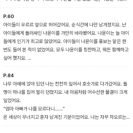
쏙 들었어요. 얼굴에서 반짝반짝 빛이 나는 거 같았지요. 게다가 이렇
게 날씬한 나라니요! 그림을 잘 그리게 됐을 때보다 공부를 잘하게 됐
P.60
을 때보다 더 신이 났어요. 내가 어깨를 들썩이며 요리조리 거울을 보
아이들이 우르르 앞으로 뛰어갔어요. 순식간에 나만 남겨졌지요. 난
고 있을 때였어요.
아이들에게 둘러싸인 나윤이를 가만히 바라봤어요. 나윤이는 늘 아이
“어머, 넌 어쩜 그렇게 예쁘게 생겼니!”
들에게 인기가 최고로 많았어요. 아이들이 나윤이를 흉보는 말은 한
세면대에서 손을 씻던 아줌마가 감탄하며 말했어요. 그러자 옆에 있
번도 들어 본 적이 없었어요. 모두 나윤이를 칭찬하고, 뭐든 함께하고
던 아줌마들도 한마디씩 거들었지요.
싶어 했지요.
“인기? 그런 것쯤이야!”
나는 운동장을 두리번거렸어요. 아까보다 많은 사람으로 붐비는 운동
P.84
장을 보니 조금 걱정됐어요.
나무 아래에 앉아 있던 나는 천천히 일어서 호숫가로 다가갔어요. 돌
“설마, 없어진 건 아니겠지”
멩이 하나를 집어 멀리 던졌지요. 내 마음처럼 어수선한 물결이 크게
하지만 걱정했던 것과 달리 알록달록한 천막은 하얀 천막들 사이에
일었어요.
우뚝 그대로 서 있었어요. 마치 내가 또 찾을 줄 알았다는 것처럼 말이
“엄마 아빠가 나를 모르다니…….”
에요. 게다가 여전히 그 앞만 조용했지요. 나는 희미하게 웃으며 쏜살
온 세상이 무너지고 혼자 남겨진 기분이었어요. 나는 자꾸 차오르는
같이 천막으로 뛰어갔어요
눈물을 훔쳤어요.