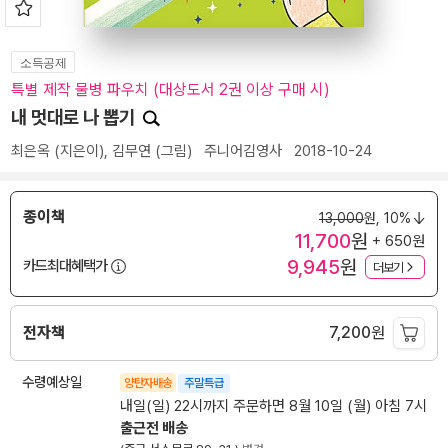
소득공제
특별 제작 물병 파우치 (대상도서 2권 이상 구매 시)
내 멋대로 나 뽑기
최은옥
(지은이),
김무연
(그림)
주니어김영사
2018-10-24
종이책
13,000
원,
10%
11,700
원
+ 650원
9,945
원
카드최대혜택가
더보기
전자책
7,200
원
수령예상일
양탄자배송
주말특급
내일(일) 22시까지 주문하면 8월 10일 (월) 아침 7시
출근전 배송