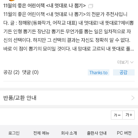
는 학교에서는 아이들보다 선생님에게 인기 있는 편이고 순응하는 아
11월의 좋은 어린이책 <내 멋대로 나 뽑기>
이인데 자신과 다른 자유로운 친구들을 동경하고 말썽 피우고 싶고
11월의 좋은 어린이책 <내 멋대로 나 뽑기>의 전문가 추천사입니
모험에 뛰어들고 싶은 걸 책으로 푸는 것 같다. 어제는 딸이 엄마는
다. 글 : 정해왕(동화작가, 어작교 대표) 내 멋대로! 내 뜻대로?제비뽑
친구 많아 해서 글쎄, 서울에 몇 명여기는 아는 엄마들?친구가 많지
기든 인형 뽑기든 장난감 뽑기든 무언가를 뽑는 일은 일차적으로 자
않지만 책도 보니 심심하지는 않아, 하니 그러면 엄마는 책이 친구면
신의 선택이다. 하지만 그 선택의 결과는 자신도 정확히 알 수 없다.
전 세계에 친구가 있는 거네, 라고 한다. 그럼 올해는 미미여사, 히가
바로 이 점이 뽑기의 묘미일 것이다. 내 맘대로 고르되 내 뜻대로 풀리
시노 게이고, 사노 요코 등 일본친구또 영미 유럽권에 누구더라 (친구
지만은 않는 일. 그러하기에 더욱 설레는 일.최은옥 작가는 앞서 자신
라는데 이름도 기억이 안 남 ㅋ)암튼 많이 만났어. 엄마도 친구 많구
더보기
의 마음이 선택하는 대로 두 번의 뽑기를 시도했고, 다행히 그 결과는
나, 하고 말았다. 그리고 구병모, 이기호, 정유정, 한강, 황정은, 김금
공감 (
2
)
댓글 (0)
독자의 뜨거운 반응으로 나타났다. 이제 그가 세 번째 뽑기에 도전한
희, 정용준, 김연수, 김중혁, 최민석, 오은, 김영하 아....우리나라에도
다. ‘친구’와 ‘아빠’에 이어 ‘나’를 뽑기로 한 것이다.모름지기 동화 속
많구나. 그리고 돌아가신 분들도 가끔 만나. 아...내년에는 돌아가신
에서 판타지가 벌어지기 위해서는 비범한 공간이나 비범한 물건이나
분들을 자주 찾아뵈야지. 올해 겨우 박완서, 박경리, 제인 오스틴, 허
반품/교환 안내
비범한 존재가 필요하다. 그래야 독자들이 ‘그럴싸하다’고 넘어가 주
먼 멜빌, 안톤 체호프 뵈었나. 대상포진의 고통? 가려움? 중에 내년
기 때문이다. 최은옥 작가는 무리수를 두지 않으면서도 이야기 흐름
에 딸아이랑 내가 읽을 책 목록 만들고 동네 도서관 홈피 접속해 청구
에 잘 어울리는 비범함을 연출해 낸다. 이번 작품에서도 마찬가지다.
기호 일일이 입력하는 노가다를 하며 고통을 잊고 있다. 쑤시는 건 덜
지극히 평범한 여자아이 민주는 비범한 천막 안에서 뽑은 비범한 카
한데 간지러우니 차라리 따끔 핫핫이 나았어.그래도 가볍게 지나간
로그인
전체 메뉴
회사 소개
출판사 안내
PC 버전
드의 도움으로 ‘그림 잘 그리는 나’에다가 ‘똑똑하고 자신감 넘치는