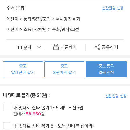
주제분류
신간알림 신청
어린이
>
동화/명작/고전
>
국내창작동화
어린이
>
초등1~2학년
>
동화/명작/고전
선물하기
공유하기
중고
중고
중고 등록
알라딘에 팔기
회원에게 팔기
알림 신청
내 멋대로 뽑기 (총 21권)
신간알림 신청
내 멋대로 산타 뽑기 1~5 세트 - 전5권
판매가
58,950
원
내 멋대로 산타 뽑기 5 - 도둑 산타를 잡아라!