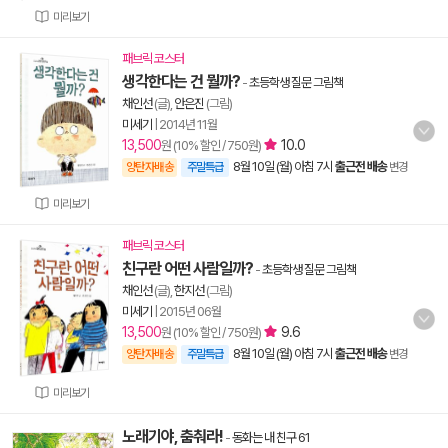
미리보기
패브릭 코스터
생각한다는 건 뭘까?
-
초등학생 질문 그림책
채인선
(글),
안은진
(그림)
미세기
|
2014년 11월
13,500
10.0
원 (10% 할인 / 750원)
8월 10일 (월) 아침 7시
출근전 배송
양탄자배송
주말특급
변경
미리보기
패브릭 코스터
친구란 어떤 사람일까?
-
초등학생 질문 그림책
채인선
(글),
한지선
(그림)
미세기
|
2015년 06월
13,500
9.6
원 (10% 할인 / 750원)
8월 10일 (월) 아침 7시
출근전 배송
양탄자배송
주말특급
변경
미리보기
노래기야, 춤춰라!
-
동화는 내 친구 61