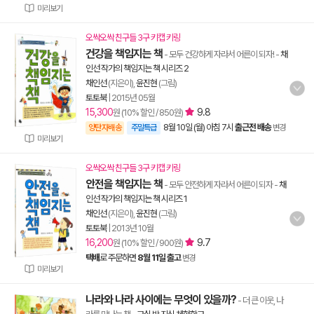
미리보기
오싹오싹 친구들 3구 키캡 키링
건강을 책임지는 책
- 모두 건강하게 자라서 어른이 되자!
-
채
인선 작가의 책임지는 책 시리즈 2
채인선
(지은이),
윤진현
(그림)
토토북
|
2015년 05월
15,300
9.8
원 (10% 할인 / 850원)
8월 10일 (월) 아침 7시
출근전 배송
양탄자배송
주말특급
변경
미리보기
오싹오싹 친구들 3구 키캡 키링
안전을 책임지는 책
- 모두 안전하게 자라서 어른이 되자
-
채
인선 작가의 책임지는 책 시리즈 1
채인선
(지은이),
윤진현
(그림)
토토북
|
2013년 10월
16,200
9.7
원 (10% 할인 / 900원)
택배
로 주문하면
8월 11일 출고
변경
미리보기
나라와 나라 사이에는 무엇이 있을까?
- 더 큰 이웃, 나