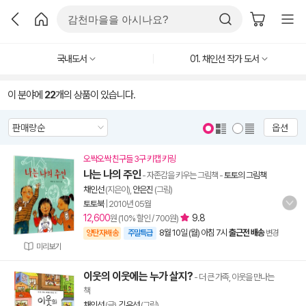
국내도서
01. 채인선 작가 도서
이 분야에
22
개의 상품이 있습니다.
옵션
오싹오싹 친구들 3구 키캡 키링
나는 나의 주인
- 자존감을 키우는 그림책
-
토토의 그림책
채인선
(지은이),
안은진
(그림)
토토북
|
2010년 05월
12,600
9.8
원 (10% 할인 / 700원)
8월 10일 (월) 아침 7시
출근전 배송
양탄자배송
주말특급
변경
미리보기
이웃의 이웃에는 누가 살지?
- 더 큰 가족, 이웃을 만나는
책
채인선
(글),
김우선
(그림)