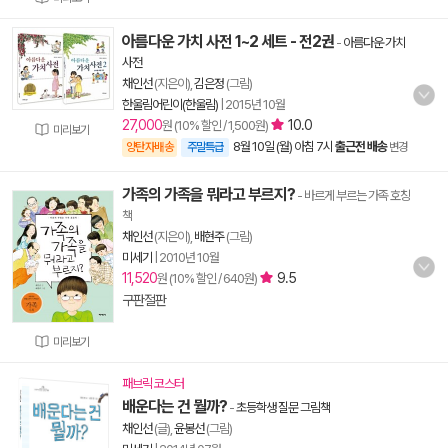
아름다운 가치 사전 1~2 세트 - 전2권
-
아름다운 가치
사전
채인선
(지은이),
김은정
(그림)
한울림어린이(한울림)
|
2015년 10월
27,000
10.0
원 (10% 할인 / 1,500원)
미리보기
8월 10일 (월) 아침 7시
출근전 배송
양탄자배송
주말특급
변경
가족의 가족을 뭐라고 부르지?
- 바르게 부르는 가족 호칭
책
채인선
(지은이),
배현주
(그림)
미세기
|
2010년 10월
11,520
9.5
원 (10% 할인 / 640원)
구판절판
미리보기
패브릭 코스터
배운다는 건 뭘까?
-
초등학생 질문 그림책
채인선
(글),
윤봉선
(그림)