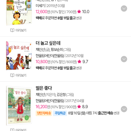
미세기
|
2015년 03월
12,600
10.0
원 (10% 할인 / 700원)
택배
로 주문하면
8월 11일 출고
변경
미리보기
더 놀고 싶은데
채인선
(글),
황보순희
(그림)
한울림어린이(한울림)
|
2012년 10월
10,800
9.7
원 (10% 할인 / 600원)
택배
로 주문하면
8월 11일 출고
변경
미리보기
딸은 좋다
채인선
(지은이),
김은정
(그림)
한울림어린이(한울림)
|
2017년 04월
16,200
8.9
원 (10% 할인 / 900원)
8월 10일 (월) 아침 7시
출근전 배송
양탄자배송
주말특급
변경
미리보기