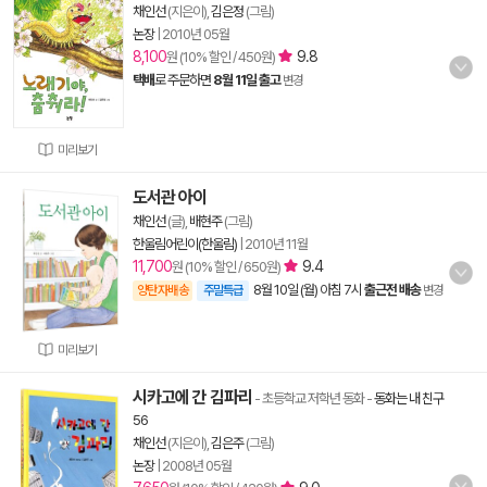
채인선
(지은이),
김은정
(그림)
논장
|
2010년 05월
8,100
9.8
원 (10% 할인 / 450원)
택배
로 주문하면
8월 11일 출고
변경
미리보기
도서관 아이
채인선
(글),
배현주
(그림)
한울림어린이(한울림)
|
2010년 11월
11,700
9.4
원 (10% 할인 / 650원)
8월 10일 (월) 아침 7시
출근전 배송
양탄자배송
주말특급
변경
미리보기
시카고에 간 김파리
- 초등학교 저학년 동화
-
동화는 내 친구
56
채인선
(지은이),
김은주
(그림)
논장
|
2008년 05월