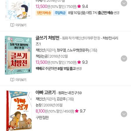
미세기
|
2014년 07월
13,500
9.4
원 (10% 할인 / 750원)
8월 10일 (월) 아침 7시
출근전 배송
양탄자배송
주말특급
변경
미리보기
글쓰기 처방전
- 동화 작가 채인선의 하루 한 장
-
처방전 시리
즈 1
채인선
(지은이),
정우열
,
스노우캣(권윤주)
(그림)
책읽는곰
|
2016년 02월
13,500
9.3
원 (10% 할인 / 750원)
택배
로 주문하면
8월 11일 출고
변경
미리보기
아빠 고르기
-
동화는 내 친구 59
채인선
(지은이),
김은주
(그림)
논장
|
2009년 05월
8,100
9.7
원 (10% 할인 / 450원)
구판절판