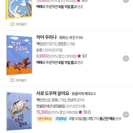
7,650
9.0
원 (10% 할인 / 420원)
택배
로 주문하면
8월 11일 출고
변경
미리보기
악어 우리나
-
동화는 내 친구 66
채인선
(지은이),
안은진
(그림)
논장
|
2012년 01월
9,900
9.1
원 (10% 할인 / 550원)
택배
로 주문하면
8월 11일 출고
변경
미리보기
서로 도우며 살아요
-
동물에게 배워요 5
채인선
(글),
장호
(그림),
신남식
(감수)
한울림어린이(한울림)
|
2012년 03월
15,300
10.0
원 (10% 할인 / 850원)
8월 10일 (월) 아침 7시
출근전 배송
양탄자배송
주말특급
변경