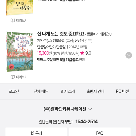
미리보기
신 나게 노는 것도 중요해요
-
동물에게 배워요 8
채인선
(글),
황보순희
(그림),
신남식
(감수)
한울림어린이(한울림)
|
2014년 05월
15,300
9.0
원 (10% 할인 / 850원)
택배
로 주문하면
8월 11일 출고
변경
미리보기
로그인
전체 메뉴
회사 소개
출판사 안내
PC 버전
(주)알라딘커뮤니케이션
1544-2514
일반문의 (발신자 부담)
1:1 문의
FAQ