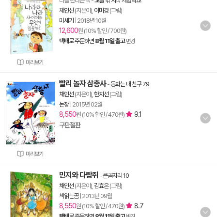
라를 만나는 책
-
교실 밖 지식 체험학교
채인선
(지은이),
여미경
(그림)
미세기
|
2018년 10월
12,600
원 (10% 할인 / 700원)
택배
로 주문하면
8월 11일 출고
변경
미리보기
빨리 놀자 삼총사
-
동화는 내 친구 79
채인선
(지은이),
한지선
(그림)
논장
|
2015년 02월
8,550
9.1
원 (10% 할인 / 470원)
구판절판
미리보기
민지와 다람쥐
-
큰곰자리 10
채인선
(지은이),
김효은
(그림)
책읽는곰
|
2013년 09월
8,550
8.7
원 (10% 할인 / 470원)
택배
로 주문하면
8월 11일 출고
변경