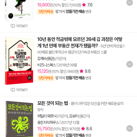
19,800
7.6
원 (10% 할인 / 1,100원)
밤 11시
잠들기전 배송
양탄자배송
변경
미리보기
10년 동안 적금밖에 모르던 39세 김 과장은 어떻
게 1년 만에 부동산 천재가 됐을까?
- 5년 만에 자산을 1
00배로 불린 투자고수 렘군의 단기속성 부동산 스쿨
김재수(렘군)
(지은이)
비즈니스북스
|
2018년 09월
15,120
9.6
원 (10% 할인 / 840원)
밤 11시
잠들기전 배송
양탄자배송
변경
미리보기
모든 것이 되는 법
- 꿈이 너무 많은 당신을 위한 새로운 삶의
방식
에밀리 와프닉
(지은이),
김보미
(옮긴이)
웅진지식하우스
|
2017년 12월
15,750
8.6
원 (10% 할인 / 870원)
밤 11시
잠들기전 배송
양탄자배송
변경