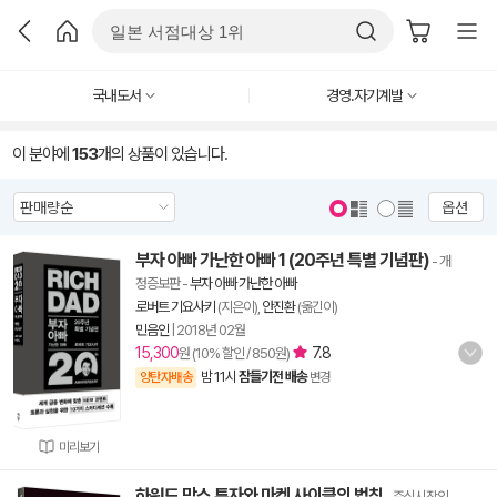
국내도서
경영.자기계발
이 분야에
153
개의 상품이 있습니다.
옵션
부자 아빠 가난한 아빠 1 (20주년 특별 기념판)
- 개
정증보판
-
부자 아빠 가난한 아빠
로버트 기요사키
(지은이),
안진환
(옮긴이)
민음인
|
2018년 02월
15,300
7.8
원 (10% 할인 / 850원)
밤 11시
잠들기전 배송
양탄자배송
변경
미리보기
하워드 막스 투자와 마켓 사이클의 법칙
- 주식시장의