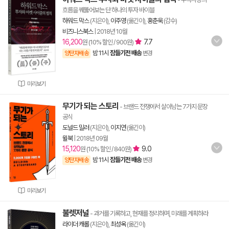
흐름을 꿰뚫어보는 단 하나의 투자 바이블
하워드 막스
(지은이),
이주영
(옮긴이),
홍춘욱
(감수)
비즈니스북스
|
2018년 10월
16,200
7.7
원 (10% 할인 / 900원)
밤 11시
잠들기전 배송
양탄자배송
변경
미리보기
무기가 되는 스토리
- 브랜드 전쟁에서 살아남는 7가지 문장
공식
도널드 밀러
(지은이),
이지연
(옮긴이)
윌북
|
2018년 09월
15,120
9.0
원 (10% 할인 / 840원)
밤 11시
잠들기전 배송
양탄자배송
변경
미리보기
불렛저널
- 과거를 기록하고, 현재를 정리하며, 미래를 계획하라
라이더 캐롤
(지은이),
최성옥
(옮긴이)