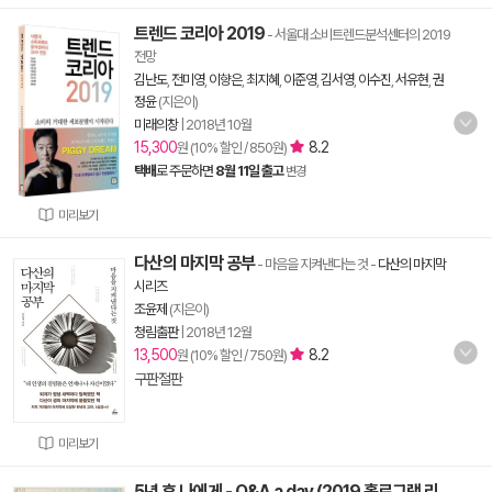
트렌드 코리아 2019
- 서울대 소비트렌드분석센터의 2019
전망
김난도
,
전미영
,
이향은
,
최지혜
,
이준영
,
김서영
,
이수진
,
서유현
,
권
정윤
(지은이)
미래의창
|
2018년 10월
15,300
8.2
원 (10% 할인 / 850원)
택배
로 주문하면
8월 11일 출고
변경
미리보기
다산의 마지막 공부
- 마음을 지켜낸다는 것
-
다산의 마지막
시리즈
조윤제
(지은이)
청림출판
|
2018년 12월
13,500
8.2
원 (10% 할인 / 750원)
구판절판
미리보기
5년 후 나에게 - Q&A a day (2019 홀로그램 리