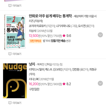
미리보기
만화로 아주 쉽게 배우는 통계학
-
세상에서 가장 쉬운 시
리즈 (지상사)
코지마 히로유키
(지은이),
나기사와 나오
(그림),
오시연
(옮긴이)
지상사
|
2018년 02월
13,500
9.6
원 (10% 할인 / 750원)
밤 11시
잠들기전 배송
양탄자배송
변경
미리보기
넛지
- 똑똑한 선택을 이끄는 힘
리처드 H. 탈러
,
캐스 R. 선스타인
(지은이),
안진환
(옮긴이),
최정규
(해제)
리더스북
|
2018년 11월
16,200
8.2
원 (10% 할인 / 900원)
구판절판
미리보기