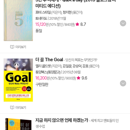
미티드 에디션)
포터 스타일
(지은이),
정지현
(옮긴이)
토네이도
|
2018년 11월
15,120
8.7
원 (10% 할인 / 840원)
품절
미리보기
더 골 The Goal
- 당신의 목표는 무엇인가?
엘리 골드렛
(지은이),
김일운
,
강승덕
,
김효
(옮긴이)
동양북스(동양문고)
|
2015년 08월
16,200
9.6
원 (10% 할인 / 900원)
구판절판
미리보기
지금 하지 않으면 언제 하겠는가
- 세계 최고 멘토들의 인
생 수업