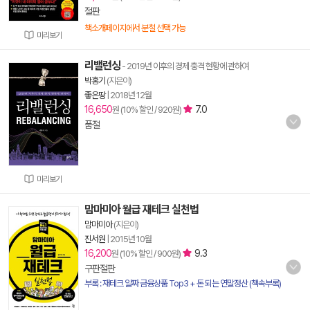
절판
책소개페이지에서 분철 선택 가능
미리보기
리밸런싱
- 2019년 이후의 경제 충격 현황에 관하여
박홍기
(지은이)
좋은땅
|
2018년 12월
16,650
7.0
원 (10% 할인 / 920원)
품절
미리보기
맘마미아 월급 재테크 실천법
맘마미아
(지은이)
진서원
|
2015년 10월
16,200
9.3
원 (10% 할인 / 900원)
구판절판
부록 : 재테크 알짜 금융상품 Top3 + 돈 되는 연말정산 (책속부록)