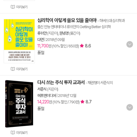
미리보기
심리학이 이렇게 쓸모 있을 줄이야
- 하버드대 심리학과
출신 만능 엔터테이너 류쉬안의 Getting Better 심리학
류쉬안
(지은이),
원녕경
(옮긴이)
다연
|
2018년 09월
11,700
8.6
원 (10% 할인 / 650원)
품절
미리보기
다시 쓰는 주식 투자 교과서
- 채권쟁이 서준식의
서준식
(지은이)
에프엔미디어
|
2018년 12월
14,220
8.7
원 (10% 할인 / 790원)
품절
미리보기