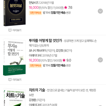
한빛비즈
|
2018년 11월
18,000
7.6
원 (10% 할인 / 1,000원)
밤 11시
잠들기전 배송
양탄자배송
변경
미리보기
투자를 어떻게 할 것인가
- 성공하면 크게 얻고 실패해도 손
해가 없는 단도투자
모니시 파브라이
(지은이),
김인정
(옮긴이)
이레미디어
|
2018년 07월
16,200
9.0
원 (10% 할인 / 900원)
밤 11시
잠들기전 배송
양탄자배송
변경
미리보기
차트의 기술
- 한 권으로 끝내는 기술적 분석의 모든 것, 개정증
보판
김정환
(지은이)
이레미디어
|
2013년 06월