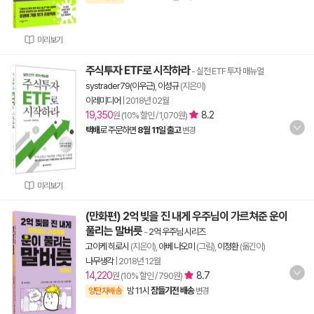
미리보기
주식투자 ETF로 시작하라
- 실전 ETF 투자 매뉴얼
systrader79(이우근)
,
이성규
(지은이)
이레미디어
|
2018년 02월
19,350
8.2
원 (10% 할인 / 1,070원)
택배
로 주문하면
8월 11일 출고
변경
미리보기
(만화편) 2억 빚을 진 내게 우주님이 가르쳐준 운이
풀리는 말버릇
-
2억 우주님 시리즈
고이케 히로시
(지은이),
아베 나오미
(그림),
이정환
(옮긴이)
나무생각
|
2018년 12월
14,220
8.7
원 (10% 할인 / 790원)
밤 11시
잠들기전 배송
양탄자배송
변경