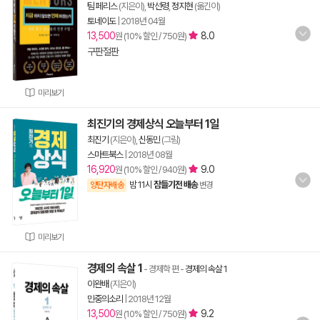
팀 페리스
(지은이),
박선령
,
정지현
(옮긴이)
토네이도
|
2018년 04월
13,500
8.0
원 (10% 할인 / 750원)
구판절판
미리보기
최진기의 경제상식 오늘부터 1일
최진기
(지은이),
신동민
(그림)
스마트북스
|
2018년 08월
16,920
9.0
원 (10% 할인 / 940원)
밤 11시
잠들기전 배송
양탄자배송
변경
미리보기
경제의 속살 1
- 경제학 편
-
경제의 속살 1
이완배
(지은이)
민중의소리
|
2018년 12월
13,500
9.2
원 (10% 할인 / 750원)