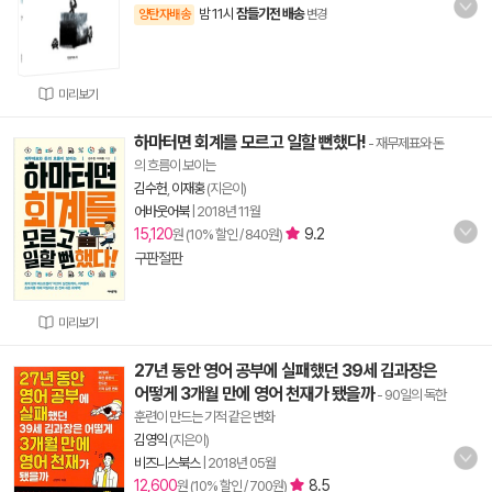
밤 11시
잠들기전 배송
양탄자배송
변경
미리보기
하마터면 회계를 모르고 일할 뻔했다!
- 재무제표와 돈
의 흐름이 보이는
김수헌
,
이재홍
(지은이)
어바웃어북
|
2018년 11월
15,120
9.2
원 (10% 할인 / 840원)
구판절판
미리보기
27년 동안 영어 공부에 실패했던 39세 김과장은
어떻게 3개월 만에 영어 천재가 됐을까
- 90일의 독한
훈련이 만드는 기적 같은 변화
김영익
(지은이)
비즈니스북스
|
2018년 05월
12,600
8.5
원 (10% 할인 / 700원)