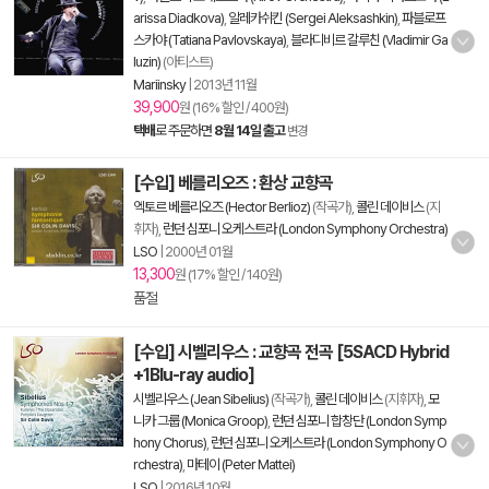
arissa Diadkova)
,
알레카쉬킨 (Sergei Aleksashkin)
,
파블로프
스카야 (Tatiana Pavlovskaya)
,
블라디비르 갈루친 (Vladimir Ga
luzin)
(아티스트)
Mariinsky
|
2013년 11월
39,900
원 (16% 할인 / 400원)
택배
로 주문하면
8월 14일 출고
변경
[수입] 베를리오즈 : 환상 교향곡
엑토르 베를리오즈 (Hector Berlioz)
(작곡가),
콜린 데이비스
(지
휘자),
런던 심포니 오케스트라 (London Symphony Orchestra)
LSO
|
2000년 01월
13,300
원 (17% 할인 / 140원)
품절
[수입] 시벨리우스 : 교향곡 전곡 [5SACD Hybrid
+1Blu-ray audio]
시벨리우스 (Jean Sibelius)
(작곡가),
콜린 데이비스
(지휘자),
모
니카 그룹 (Monica Groop)
,
런던 심포니 합창단 (London Symp
hony Chorus)
,
런던 심포니 오케스트라 (London Symphony O
rchestra)
,
마테이 (Peter Mattei)
LSO
|
2016년 10월