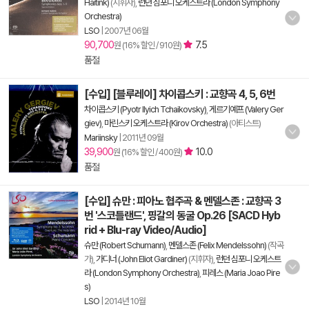
Haitink)
(지휘자),
런던 심포니 오케스트라 (London Symphony
Orchestra)
LSO
|
2007년 06월
90,700
7.5
원 (16% 할인 / 910원)
품절
[수입] [블루레이] 차이콥스키 : 교향곡 4, 5, 6번
차이콥스키 (Pyotr Ilyich Tchaikovsky)
,
게르기예프 (Valery Ger
giev)
,
마린스키 오케스트라 (Kirov Orchestra)
(아티스트)
Mariinsky
|
2011년 09월
39,900
10.0
원 (16% 할인 / 400원)
품절
[수입] 슈만 : 피아노 협주곡 & 멘델스존 : 교향곡 3
번 '스코틀랜드', 핑갈의 동굴 Op.26 [SACD Hyb
rid + Blu-ray Video/Audio]
슈만 (Robert Schumann)
,
멘델스존 (Felix Mendelssohn)
(작곡
가),
가디너 (John Eliot Gardiner)
(지휘자),
런던 심포니 오케스트
라 (London Symphony Orchestra)
,
피레스 (Maria Joao Pire
s)
LSO
|
2014년 10월