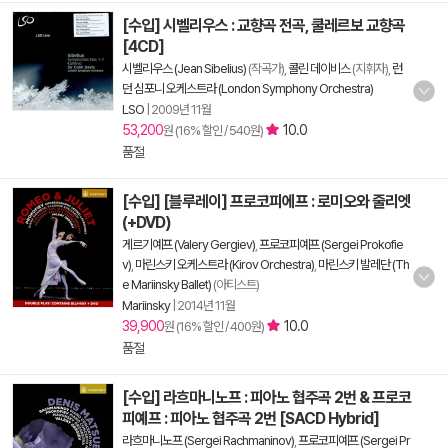
[수입] 시벨리우스 : 교향곡 전곡, 쿨레르보 교향곡
[4CD]
시벨리우스 (Jean Sibelius)
(작곡가),
콜린 데이비스
(지휘자),
런
던 심포니 오케스트라 (London Symphony Orchestra)
LSO
|
2009년 11월
53,200
10.0
원 (16% 할인 / 540원)
품절
[수입] [블루레이] 프로코피에프 : 로미오와 줄리엣
(+DVD)
게르기예프 (Valery Gergiev)
,
프로코피예프 (Sergei Prokofie
v)
,
마린스키 오케스트라 (Kirov Orchestra)
,
마린스키 발레단 (Th
e Mariinsky Ballet)
(아티스트)
Mariinsky
|
2014년 11월
39,900
10.0
원 (16% 할인 / 400원)
품절
[수입] 라흐마니노프 : 피아노 협주곡 2번 & 프로코
피예프 : 피아노 협주곡 2번 [SACD Hybrid]
라흐마니노프 (Sergei Rachmaninov)
,
프로코피예프 (Sergei Pr