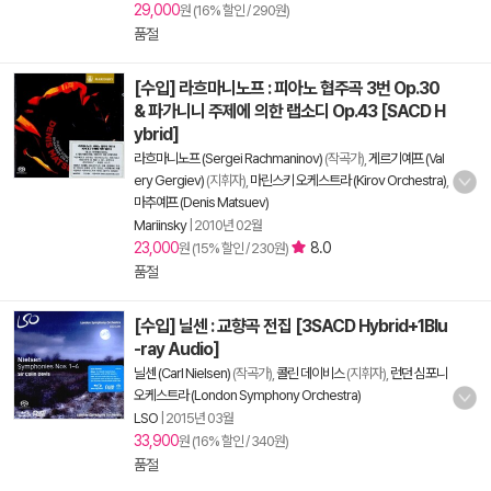
29,000
원 (16% 할인 / 290원)
품절
[수입] 라흐마니노프 : 피아노 협주곡 3번 Op.30
& 파가니니 주제에 의한 랩소디 Op.43 [SACD H
ybrid]
라흐마니노프 (Sergei Rachmaninov)
(작곡가),
게르기예프 (Val
ery Gergiev)
(지휘자),
마린스키 오케스트라 (Kirov Orchestra)
,
마추예프 (Denis Matsuev)
Mariinsky
|
2010년 02월
23,000
8.0
원 (15% 할인 / 230원)
품절
[수입] 닐센 : 교향곡 전집 [3SACD Hybrid+1Blu
-ray Audio]
닐센 (Carl Nielsen)
(작곡가),
콜린 데이비스
(지휘자),
런던 심포니
오케스트라 (London Symphony Orchestra)
LSO
|
2015년 03월
33,900
원 (16% 할인 / 340원)
품절