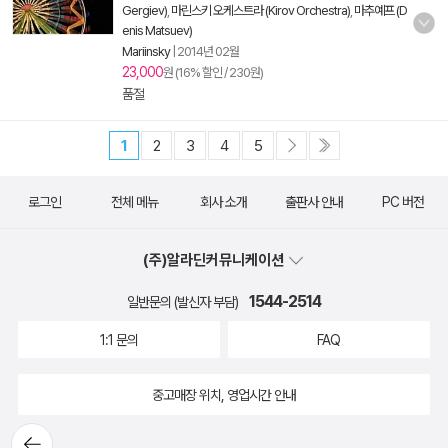
Gergiev)
,
마린스키 오케스트라 (Kirov Orchestra)
,
마추예프 (D
enis Matsuev)
Mariinsky
|
2014년 02월
23,000
원 (16% 할인 / 230원)
품절
1
2
3
4
5
로그인
전체 메뉴
회사 소개
출판사 안내
PC 버전
(주)알라딘커뮤니케이션
1544-2514
일반문의 (발신자 부담)
1:1 문의
FAQ
중고매장 위치, 영업시간 안내
뒤로가