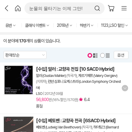
음반
클래식 이벤트
2018년
하반기
1123_LSO 할인
이 분야에
170
개의 상품이 있습니다.
옵션
[수입] 말러 : 교향곡 전집 [10 SACD Hybrid]
말러 (Gustav Mahler)
(작곡가),
게르기예프 (Valery Gergiev)
(지휘자),
런던 심포니 오케스트라 (London Symphony Orchest
ra)
LSO
|
2012년 09월
56,800
6.4
원 (16% 할인 / 570원)
품절
[수입] 베토벤 : 교향곡 전곡 [6SACD Hybrid]
베토벤 (Ludwig Van Beethoven)
(작곡가),
하이팅크 (Bernard