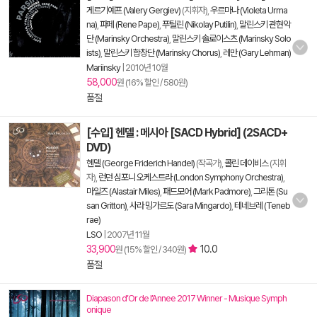
게르기예프 (Valery Gergiev)
(지휘자),
우르마나 (Violeta Urma
na)
,
파페 (Rene Pape)
,
푸틸린 (Nikolay Putilin)
,
말린스키 관현악
단 (Marinsky Orchestra)
,
말린스키 솔로이스츠 (Marinsky Solo
ists)
,
말린스키 합창단 (Marinsky Chorus)
,
레만 (Gary Lehman)
Mariinsky
|
2010년 10월
58,000
원 (16% 할인 / 580원)
품절
[수입] 헨델 : 메시아 [SACD Hybrid] (2SACD+
DVD)
헨델 (George Friderich Handel)
(작곡가),
콜린 데이비스
(지휘
자),
런던 심포니 오케스트라 (London Symphony Orchestra)
,
마일즈 (Alastair Miles)
,
패드모어 (Mark Padmore)
,
그리톤 (Su
san Gritton)
,
사라 밍가르도 (Sara Mingardo)
,
테네브레 (Teneb
rae)
LSO
|
2007년 11월
33,900
10.0
원 (15% 할인 / 340원)
품절
Diapason d’Or de l’Annee 2017 Winner - Musique Symph
onique