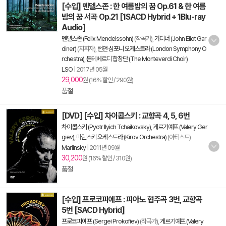
[수입] 멘델스존 : 한 여름밤의 꿈 Op.61 & 한 여름
밤의 꿈 서곡 Op.21 [1SACD Hybrid + 1Blu-ray
Audio]
멘델스존 (Felix Mendelssohn)
(작곡가),
가디너 (John Eliot Gar
diner)
(지휘자),
런던 심포니 오케스트라 (London Symphony O
rchestra)
,
몬테베르디 합창단 (The Monteverdi Choir)
LSO
|
2017년 05월
29,000
원 (16% 할인 / 290원)
품절
[DVD] [수입] 차이콥스키 : 교향곡 4, 5, 6번
차이콥스키 (Pyotr Ilyich Tchaikovsky)
,
게르기예프 (Valery Ger
giev)
,
마린스키 오케스트라 (Kirov Orchestra)
(아티스트)
Mariinsky
|
2011년 09월
30,200
원 (16% 할인 / 310원)
품절
[수입] 프로코피에프 : 피아노 협주곡 3번, 교향곡
5번 [SACD Hybrid]
프로코피예프 (Sergei Prokofiev)
(작곡가),
게르기예프 (Valery