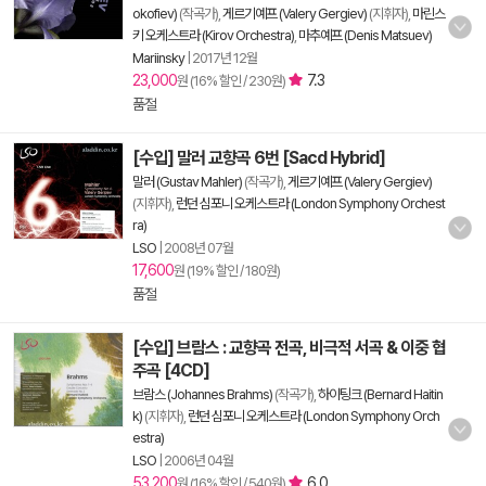
okofiev)
(작곡가),
게르기예프 (Valery Gergiev)
(지휘자),
마린스
키 오케스트라 (Kirov Orchestra)
,
마추예프 (Denis Matsuev)
Mariinsky
|
2017년 12월
23,000
7.3
원 (16% 할인 / 230원)
품절
[수입] 말러 교향곡 6번 [Sacd Hybrid]
말러 (Gustav Mahler)
(작곡가),
게르기예프 (Valery Gergiev)
(지휘자),
런던 심포니 오케스트라 (London Symphony Orchest
ra)
LSO
|
2008년 07월
17,600
원 (19% 할인 / 180원)
품절
[수입] 브람스 : 교향곡 전곡, 비극적 서곡 & 이중 협
주곡 [4CD]
브람스 (Johannes Brahms)
(작곡가),
하이팅크 (Bernard Haitin
k)
(지휘자),
런던 심포니 오케스트라 (London Symphony Orch
estra)
LSO
|
2006년 04월
53,200
6.0
원 (16% 할인 / 540원)