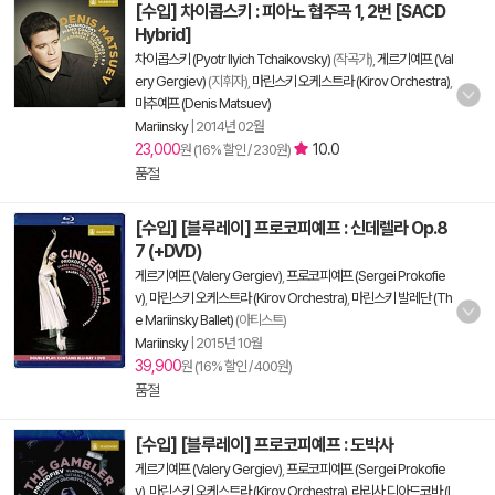
[수입] 차이콥스키 : 피아노 협주곡 1, 2번 [SACD
Hybrid]
차이콥스키 (Pyotr Ilyich Tchaikovsky)
(작곡가),
게르기예프 (Val
ery Gergiev)
(지휘자),
마린스키 오케스트라 (Kirov Orchestra)
,
마추예프 (Denis Matsuev)
Mariinsky
|
2014년 02월
23,000
10.0
원 (16% 할인 / 230원)
품절
[수입] [블루레이] 프로코피예프 : 신데렐라 Op.8
7 (+DVD)
게르기예프 (Valery Gergiev)
,
프로코피예프 (Sergei Prokofie
v)
,
마린스키 오케스트라 (Kirov Orchestra)
,
마린스키 발레단 (Th
e Mariinsky Ballet)
(아티스트)
Mariinsky
|
2015년 10월
39,900
원 (16% 할인 / 400원)
품절
[수입] [블루레이] 프로코피예프 : 도박사
게르기예프 (Valery Gergiev)
,
프로코피예프 (Sergei Prokofie
v)
,
마린스키 오케스트라 (Kirov Orchestra)
,
라리사 디아드코바 (L