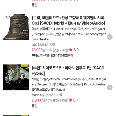
품절
[수입] 베를리오즈 : 환상 교향곡 & 웨이벌리 서곡
Op.1 [SACD Hybrid + Blu-ray Video/Audio]
엑토르 베를리오즈 (Hector Berlioz)
(작곡가),
게르기예프 (Valer
y Gergiev)
(지휘자),
런던 심포니 오케스트라 (London Sympho
ny Orchestra)
LSO
|
2014년 10월
29,000
6.0
원 (16% 할인 / 290원)
택배
로 주문하면
8월 14일 출고
변경
[수입] 차이코프스키 : 피아노 협주곡 1번 [SACD
Hybrid]
차이콥스키 (Pyotr Ilyich Tchaikovsky)
(작곡가),
게르기예프 (Val
ery Gergiev)
(지휘자),
마린스키 오케스트라 (Kirov Orchestra)
,
트리포노프 (Daniil Trifonov)
Mariinsky
|
2012년 09월
23,000
8.7
원 (16% 할인 / 230원)
품절