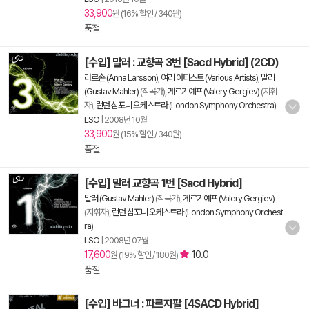
33,900
원 (16% 할인 / 340원)
품절
[수입] 말러 : 교향곡 3번 [Sacd Hybrid] (2CD)
라르손 (Anna Larsson)
,
여러 아티스트 (Various Artists)
,
말러
(Gustav Mahler)
(작곡가),
게르기예프 (Valery Gergiev)
(지휘
자),
런던 심포니 오케스트라 (London Symphony Orchestra)
LSO
|
2008년 10월
33,900
원 (15% 할인 / 340원)
품절
[수입] 말러 교향곡 1번 [Sacd Hybrid]
말러 (Gustav Mahler)
(작곡가),
게르기예프 (Valery Gergiev)
(지휘자),
런던 심포니 오케스트라 (London Symphony Orchest
ra)
LSO
|
2008년 07월
17,600
10.0
원 (19% 할인 / 180원)
품절
[수입] 바그너 : 파르지팔 [4SACD Hybrid]