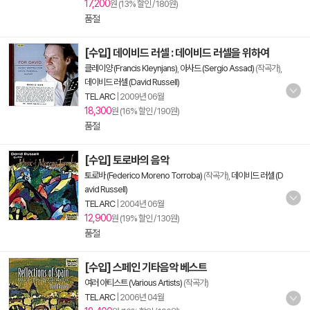
17,200
원 (13% 할인 / 180원)
품절
[수입] 데이비드 러셀 : 데이비드 러셀을 위하여
클레이양 (Francis Kleynjans)
,
아사드 (Sergio Assad)
(작곡가),
데이비드 러셀 (David Russell)
TELARC
|
2009년 06월
18,300
원 (16% 할인 / 190원)
품절
[수입] 토로바의 음악
토로바 (Federico Moreno Torroba)
(작곡가),
데이비드 러셀 (D
avid Russell)
TELARC
|
2004년 06월
12,900
원 (19% 할인 / 130원)
품절
[수입] 스페인 기타음악 베스트
여러 아티스트 (Various Artists)
(작곡가)
TELARC
|
2006년 04월