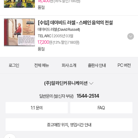
18,400
원 (16% 할인 / 190원)
품절
[수입] 데이비드 러셀 - 스페인 음악의 전설
데이비드 러셀 (David Russell)
TELARC
|
2005년 03월
17,200
원 (13% 할인 / 180원)
품절
로그인
전체 메뉴
회사 소개
출판사 안내
PC 버전
(주)알라딘커뮤니케이션
1544-2514
일반문의 (발신자 부담)
1:1 문의
FAQ
중고매장 위치, 영업시간 안내
뒤로가