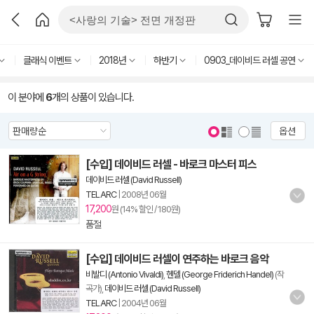
클래식 이벤트
2018년
하반기
0903_데이비드 러셀 공연
이 분야에
6
개의 상품이 있습니다.
옵션
[수입] 데이비드 러셀 - 바로크 마스터 피스
데이비드 러셀 (David Russell)
TELARC
|
2008년 06월
17,200
원 (14% 할인 / 180원)
품절
[수입] 데이비드 러셀이 연주하는 바로크 음악
비발디 (Antonio Vivaldi)
,
헨델 (George Friderich Handel)
(작
곡가),
데이비드 러셀 (David Russell)
TELARC
|
2004년 06월