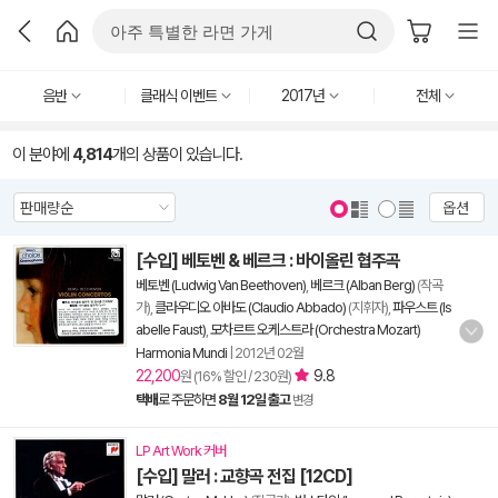
음반
클래식 이벤트
2017년
전체
이 분야에
4,814
개의 상품이 있습니다.
옵션
[수입] 베토벤 & 베르크 : 바이올린 협주곡
베토벤 (Ludwig Van Beethoven)
,
베르크 (Alban Berg)
(작곡
가),
클라우디오 아바도 (Claudio Abbado)
(지휘자),
파우스트 (Is
abelle Faust)
,
모차르트 오케스트라 (Orchestra Mozart)
Harmonia Mundi
|
2012년 02월
22,200
9.8
원 (16% 할인 / 230원)
택배
로 주문하면
8월 12일 출고
변경
LP Art Work 커버
[수입] 말러 : 교향곡 전집 [12CD]