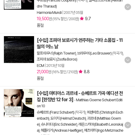
쿠프랭 (Francois Couperin)
(작곡가),
알렉상드르 타로 (Alexan
dre Tharaud)
Harmonia Mundi
|
2007년 05월
19,500
9.7
원 (15% 할인 / 200원)
품절
[수입] 조피아 보로시가 연주하는 기타 소품집 - 11
월의 어느 날
랄프 타우너 (Ralph Towner)
,
브라우어 (Leo Brouwer)
(작곡가),
조피아 보로시 (Zsofia Boros)
ECM
|
2013년 10월
21,000
8.8
원 (16% 할인 / 210원)
품절
[수입] 마티아스 괴르네 - 슈베르트 가곡 에디션 전
집 [한정반 12 for 3]
-
Matthias Goerne Schubert Editi
on 10
슈베르트 (Franz Schubert)
(작곡가),
에센바흐 (Christoph Esch
enbach)
,
도이치 (Helmut Deutsch)
,
괴르네 (Matthias Goern
e)
,
슈나이더 (Eric Schneider)
,
레온스카야 (Elisabeth Leonskaj
a)
,
헤플리거 (Andreas Haefliger)
,
메츠마허 (Ingo Metzmache