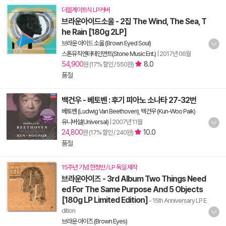
더블게이트식 LP커버
브라운아이드소울 - 2집 The Wind, The Sea, T
he Rain [180g 2LP]
브라운 아이드 소울 (Brown Eyed Soul)
스톤뮤직엔터테인먼트(Stone Music Ent.)
|
2017년 06월
54,900
8.0
원 (17% 할인 / 550원)
품절
백건우 - 베토벤 : 후기 피아노 소나타 27-32번
베토벤 (Ludwig Van Beethoven)
,
백건우 (Kun-Woo Paik)
유니버설(Universal)
|
2007년 11월
24,800
10.0
원 (17% 할인 / 240원)
품절
15주년 기념 한정반 / LP 독일 제작
브라운아이즈 - 3rd Album Two Things Need
ed For The Same Purpose And 5 Objects
[180g LP Limited Edition]
- 15th Anniversary LP E
dition
브라운 아이즈 (Brown Eyes)