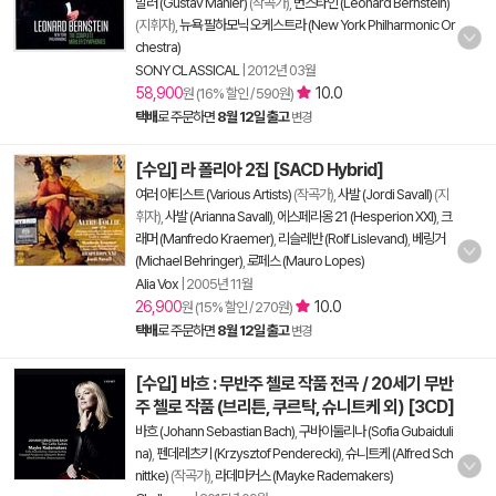
말러 (Gustav Mahler)
(작곡가),
번스타인 (Leonard Bernstein)
(지휘자),
뉴욕 필하모닉 오케스트라 (New York Philharmonic Or
chestra)
SONY CLASSICAL
|
2012년 03월
58,900
10.0
원 (16% 할인 / 590원)
택배
로 주문하면
8월 12일 출고
변경
[수입] 라 폴리아 2집 [SACD Hybrid]
여러 아티스트 (Various Artists)
(작곡가),
사발 (Jordi Savall)
(지
휘자),
사발 (Arianna Savall)
,
에스페리옹 21 (Hesperion XXI)
,
크
래머 (Manfredo Kraemer)
,
리슬레반 (Rolf Lislevand)
,
베링거
(Michael Behringer)
,
로페스 (Mauro Lopes)
Alia Vox
|
2005년 11월
26,900
10.0
원 (15% 할인 / 270원)
택배
로 주문하면
8월 12일 출고
변경
[수입] 바흐 : 무반주 첼로 작품 전곡 / 20세기 무반
주 첼로 작품 (브리튼, 쿠르탁, 슈니트케 외) [3CD]
바흐 (Johann Sebastian Bach)
,
구바이둘리나 (Sofia Gubaiduli
na)
,
펜데레츠키 (Krzysztof Penderecki)
,
슈니트케 (Alfred Sch
nittke)
(작곡가),
라데마커스 (Mayke Rademakers)