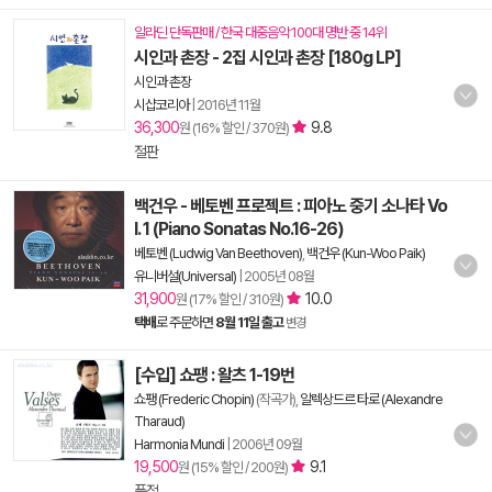
알라딘 단독판매 / 한국 대중음악 100대 명반 중 14위
시인과 촌장 - 2집 시인과 촌장 [180g LP]
시인과 촌장
시샵코리아
|
2016년 11월
36,300
9.8
원 (16% 할인 / 370원)
절판
백건우 - 베토벤 프로젝트 : 피아노 중기 소나타 Vo
l. 1 (Piano Sonatas No.16-26)
베토벤 (Ludwig Van Beethoven)
,
백건우 (Kun-Woo Paik)
유니버설(Universal)
|
2005년 08월
31,900
10.0
원 (17% 할인 / 310원)
택배
로 주문하면
8월 11일 출고
변경
[수입] 쇼팽 : 왈츠 1-19번
쇼팽 (Frederic Chopin)
(작곡가),
알렉상드르 타로 (Alexandre
Tharaud)
Harmonia Mundi
|
2006년 09월
19,500
9.1
원 (15% 할인 / 200원)
품절