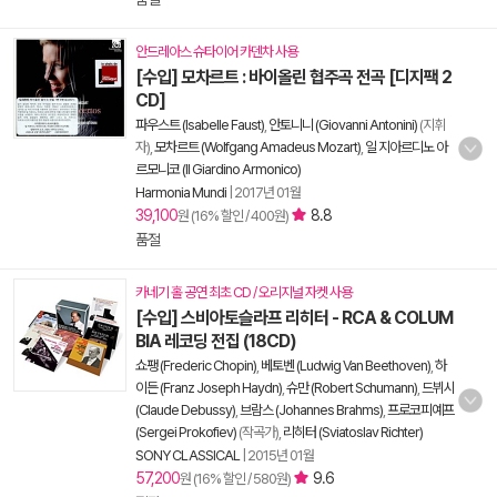
안드레아스 슈타이어 카덴차 사용
[수입] 모차르트 : 바이올린 협주곡 전곡 [디지팩 2
CD]
파우스트 (Isabelle Faust)
,
안토니니 (Giovanni Antonini)
(지휘
자),
모차르트 (Wolfgang Amadeus Mozart)
,
일 지아르디노 아
르모니코 (Il Giardino Armonico)
Harmonia Mundi
|
2017년 01월
39,100
8.8
원 (16% 할인 / 400원)
품절
카네기 홀 공연 최초 CD / 오리지널 자켓 사용
[수입] 스비아토슬라프 리히터 - RCA & COLUM
BIA 레코딩 전집 (18CD)
쇼팽 (Frederic Chopin)
,
베토벤 (Ludwig Van Beethoven)
,
하
이든 (Franz Joseph Haydn)
,
슈만 (Robert Schumann)
,
드뷔시
(Claude Debussy)
,
브람스 (Johannes Brahms)
,
프로코피예프
(Sergei Prokofiev)
(작곡가),
리히터 (Sviatoslav Richter)
SONY CLASSICAL
|
2015년 01월
57,200
9.6
원 (16% 할인 / 580원)