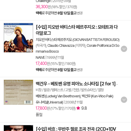
Challenge
|
2015년 09월
36,300
원 (18% 할인 / 370원)
택배
로 주문하면
8월 12일 출고
변경
[수입] 지오반 바티스타 페르주지오 : 모테트과 다
이알로그
지오반 바티스타 페르주지오 (GIOVAN BATTISTA FERGUSIO)
(작곡가),
Claudio Chiavazza
(지휘자),
Corale Polifonica Di So
mmariva Bosco
NAIVE
|
1999년 11월
17,400
원 (15% 할인 / 180원)
택배
로 주문하면
8월 12일 출고
변경
백건우 - 베토벤 유명 피아노 소나타집 [2 for 1]
-
비창 / 월광 / 템페스트 / 고별 / 전원 / 발트슈타인 / 열정
베토벤 (Ludwig Van Beethoven)
,
백건우 (Kun-Woo Paik)
유니버설(Universal)
|
2008년 11월
17,800
9.8
원 (17% 할인 / 170원)
품절
[수입] 바흐 : 무반주 첼로 조곡 전곡 (2CD+1DV