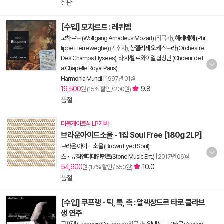
절판
[수입] 모차르트 : 레퀴엠
모차르트 (Wolfgang Amadeus Mozart)
(작곡가),
헤레베헤 (Phi
lippe Herreweghe)
(지휘자),
샹젤리제 오케스트라 (Orchestre
Des Champs Elysees)
,
라 샤펠 르와이얄 합창단 (Choeur de l
a Chapelle Royal Paris)
Harmonia Mundi
|
1997년 01월
19,500
9.8
원 (15% 할인 / 200원)
품절
더블게이트식 LP커버
브라운아이드소울 - 1집 Soul Free [180g 2LP]
브라운 아이드 소울 (Brown Eyed Soul)
스톤뮤직엔터테인먼트(Stone Music Ent.)
|
2017년 06월
54,900
10.0
원 (17% 할인 / 550원)
품절
[수입] 쿠프랭 - 틱, 톡, 촉 : 알렉상드르 타로 클라브
생 연주