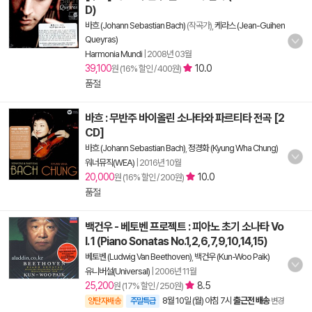
D)
바흐 (Johann Sebastian Bach)
(작곡가),
케라스 (Jean-Guihen
Queyras)
Harmonia Mundi
|
2008년 03월
39,100
10.0
원 (16% 할인 / 400원)
품절
바흐 : 무반주 바이올린 소나타와 파르티타 전곡 [2
CD]
바흐 (Johann Sebastian Bach)
,
정경화 (Kyung Wha Chung)
워너뮤직(WEA)
|
2016년 10월
20,000
10.0
원 (16% 할인 / 200원)
품절
백건우 - 베토벤 프로젝트 : 피아노 초기 소나타 Vo
l. 1 (Piano Sonatas No.1,2,6,7,9,10,14,15)
베토벤 (Ludwig Van Beethoven)
,
백건우 (Kun-Woo Paik)
유니버설(Universal)
|
2006년 11월
25,200
8.5
원 (17% 할인 / 250원)
8월 10일 (월) 아침 7시
출근전 배송
양탄자배송
주말특급
변경