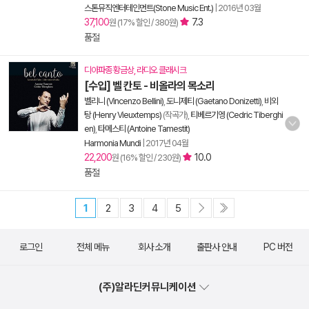
스톤뮤직엔터테인먼트(Stone Music Ent.)
|
2016년 03월
37,100
7.3
원 (17% 할인 / 380원)
품절
디아파종 황금상, 라디오 클래시크
[수입] 벨 칸토 - 비올라의 목소리
벨리니 (Vincenzo Bellini)
,
도니제티 (Gaetano Donizetti)
,
비외
탕 (Henry Vieuxtemps)
(작곡가),
티베르기엥 (Cedric Tiberghi
en)
,
타메스티 (Antoine Tamestit)
Harmonia Mundi
|
2017년 04월
22,200
10.0
원 (16% 할인 / 230원)
품절
1
2
3
4
5
로그인
전체 메뉴
회사 소개
출판사 안내
PC 버전
(주)알라딘커뮤니케이션