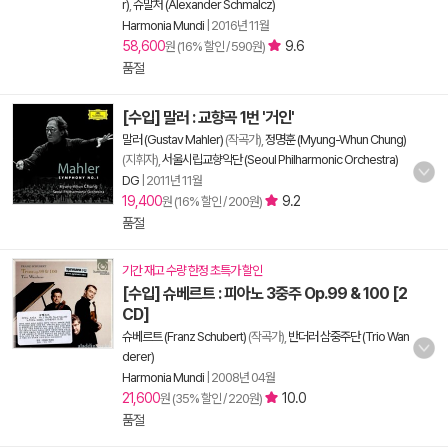
r)
,
슈말처 (Alexander Schmalcz)
Harmonia Mundi
|
2016년 11월
58,600
9.6
원 (16% 할인 / 590원)
품절
[수입] 말러 : 교향곡 1번 '거인'
말러 (Gustav Mahler)
(작곡가),
정명훈 (Myung-Whun Chung)
(지휘자),
서울시립교향악단 (Seoul Philharmonic Orchestra)
DG
|
2011년 11월
19,400
9.2
원 (16% 할인 / 200원)
품절
기간 재고 수량 한정 초특가 할인
[수입] 슈베르트 : 피아노 3중주 Op.99 & 100 [2
CD]
슈베르트 (Franz Schubert)
(작곡가),
반더러 삼중주단 (Trio Wan
derer)
Harmonia Mundi
|
2008년 04월
21,600
10.0
원 (35% 할인 / 220원)
품절