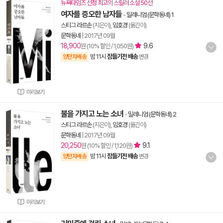
뉴욕타임즈 선정 최고의 스릴러 소설 50선
여자를 증오한 남자들
-
밀레니엄 (문학동네) 1
스티그 라르손
(지은이),
임호경
(옮긴이)
문학동네
|
2017년 09월
18,900
9.6
원 (10% 할인 / 1,050원)
밤 11시
잠들기전 배송
양탄자배송
변경
미리보기
불을 가지고 노는 소녀
-
밀레니엄 (문학동네) 2
스티그 라르손
(지은이),
임호경
(옮긴이)
문학동네
|
2017년 09월
20,250
9.1
원 (10% 할인 / 1,120원)
밤 11시
잠들기전 배송
양탄자배송
변경
미리보기