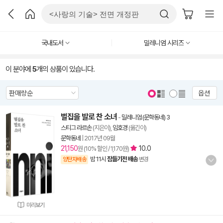
국내도서
밀레니엄 시리즈
이 분야에
5
개의 상품이 있습니다.
옵션
벌집을 발로 찬 소녀
-
밀레니엄 (문학동네) 3
스티그 라르손
(지은이),
임호경
(옮긴이)
문학동네
|
2017년 09월
21,150
10.0
원 (10% 할인 / 1,170원)
밤 11시
잠들기전 배송
양탄자배송
변경
미리보기