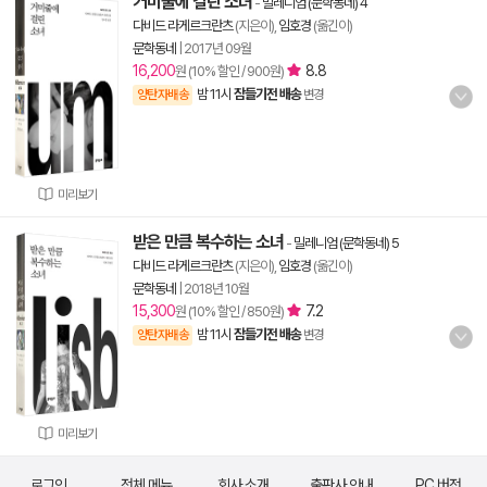
거미줄에 걸린 소녀
-
밀레니엄 (문학동네) 4
다비드 라게르크란츠
(지은이),
임호경
(옮긴이)
문학동네
|
2017년 09월
16,200
8.8
원 (10% 할인 / 900원)
밤 11시
잠들기전 배송
양탄자배송
변경
미리보기
받은 만큼 복수하는 소녀
-
밀레니엄 (문학동네) 5
다비드 라게르크란츠
(지은이),
임호경
(옮긴이)
문학동네
|
2018년 10월
15,300
7.2
원 (10% 할인 / 850원)
밤 11시
잠들기전 배송
양탄자배송
변경
미리보기
로그인
전체 메뉴
회사 소개
출판사 안내
PC 버전