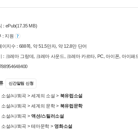
: ePub(17.35 MB)
부 : 지원
지수 : 688쪽, 약 51.5만자, 약 12.8만 단어
 : 크레마 그랑데, 크레마 사운드, 크레마 카르타, PC, 아이폰, 아이패
9788954648400
류
신간알림 신청
>
소설/시/희곡
>
세계의 소설
>
북유럽소설
>
소설/시/희곡
>
세계의 문학
>
북유럽문학
>
소설/시/희곡
>
액션/스릴러소설
>
소설/시/희곡
>
테마문학
>
영화소설