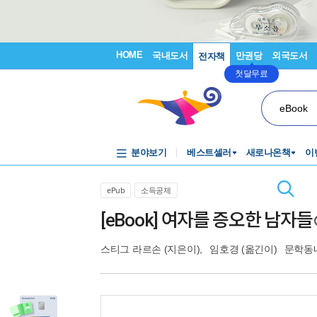
HOME
국내도서
만권당
외국도서
전자책
첫달무료
eBook
분야보기
베스트셀러
새로나온책
이
ePub
소득공제
[eBook] 여자를 증오한 남자들
스티그 라르손
(지은이),
임호경
(옮긴이)
문학동