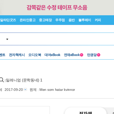
알라딘굿즈
온라인중고
중고매장
우주점
음반
블루레이
커피
벤트
전자책캐시
오디오북
대여eBook
연재eBook
만권당
N
N
밀레니엄 (문학동네) 1
|
네
2017-09-20
원제 : Men som hatar kvinnor
전자책