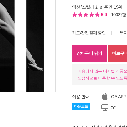
액션/스릴러소설 주간 19위
|
9.6
100자평(
카드/간편결제 할인
무이
장바구니 담기
바로구
배송되지 않는 디지털 상품으
안정적으로 이용할 수 있도록
이용 안내
iOS APP
기
다운로드
PC
관심 저자, 시리즈의 출간 알