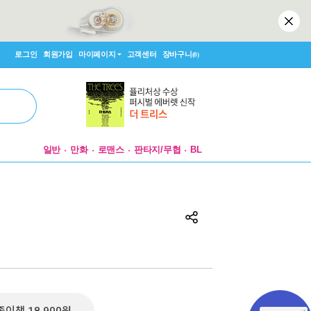
로그인
회원가입
마이페이지
고객센터
장바구니
(0)
일반
만화
로맨스
판타지/무협
BL