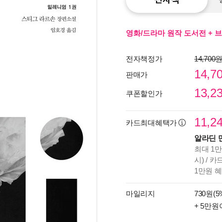
영화/드라마 원작 도서전 + 
전자책정가
14,700
14,7
판매가
13,2
쿠폰할인가
11,2
카드최대혜택가
알라딘 
최대 1만
시) / 
1만원 
종이
미리
마일리지
730원(5
입니
+ 5만원