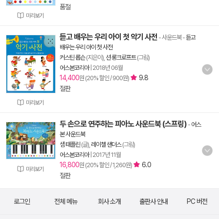
품절
미리보기
듣고 배우는 우리 아이 첫 악기 사전
- 사운드북
-
듣고
배우는 우리 아이 첫 사전
커스틴 롭슨
(지은이),
션 롱크로프트
(그림)
어스본코리아
|
2018년 06월
14,400
9.8
원 (20% 할인 / 900원)
절판
미리보기
두 손으로 연주하는 피아노 사운드북 (스프링)
-
어스
본 사운드북
샘 태플린
(글),
레이첼 샌더스
(그림)
어스본코리아
|
2017년 11월
16,800
6.0
원 (20% 할인 / 1,260원)
미리보기
절판
로그인
전체 메뉴
회사 소개
출판사 안내
PC 버전