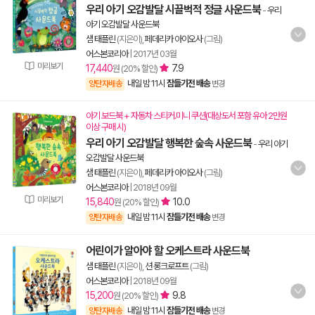
우리 아기 오감발달 시끌벅적 정글 사운드북
-
우리
아기 오감발달 사운드북
샘 태플린
(지은이),
페데리카 아이오사
(그림)
어스본코리아
|
2017년 03월
미리보기
17,440
7.9
원 (20% 할인)
내일 밤 11시
잠들기전 배송
양탄자배송
변경
아기 보드북 + 자동차 스티커.미니 쿠션(대상도서 포함 유아 2만원
이상 구매 시)
우리 아기 오감발달 행복한 숲속 사운드북
-
우리 아기
오감발달 사운드북
샘 태플린
(지은이),
페데리카 아이오사
(그림)
어스본코리아
|
2018년 09월
미리보기
15,840
10.0
원 (20% 할인)
내일 밤 11시
잠들기전 배송
양탄자배송
변경
어린이가 알아야 할 오케스트라 사운드북
샘 태플린
(지은이),
션 롱크로프트
(그림)
어스본코리아
|
2018년 09월
15,200
9.8
원 (20% 할인)
내일 밤 11시
잠들기전 배송
양탄자배송
변경