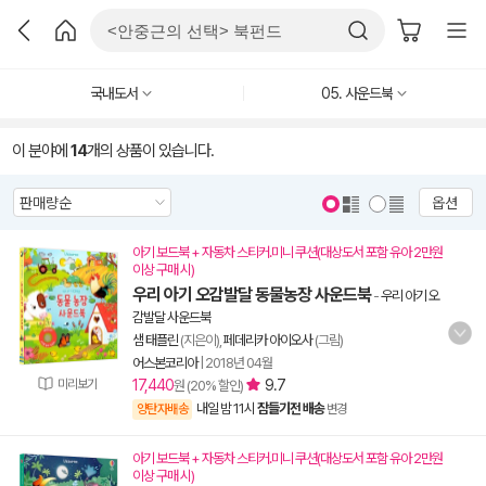
국내도서
05. 사운드북
이 분야에
14
개의 상품이 있습니다.
옵션
아기 보드북 + 자동차 스티커.미니 쿠션(대상도서 포함 유아 2만원
이상 구매 시)
우리 아기 오감발달 동물농장 사운드북
-
우리 아기 오
감발달 사운드북
샘 태플린
(지은이),
페데리카 아이오사
(그림)
어스본코리아
|
2018년 04월
미리보기
17,440
9.7
원 (20% 할인)
내일 밤 11시
잠들기전 배송
양탄자배송
변경
아기 보드북 + 자동차 스티커.미니 쿠션(대상도서 포함 유아 2만원
이상 구매 시)