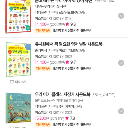
듣고 배우는 우리 아이 첫 영어 사전
- 사운드북
-
듣고
배우는 우리 아이 첫 사전
샘 태플린
(지은이),
로잘린드 보넷
(그림)
어스본코리아
|
2018년 01월
14,400
9.8
원 (20% 할인)
내일 밤 11시
잠들기전 배송
양탄자배송
변경
유치원에서 꼭 필요한 영어 낱말 사운드북
홀리 배시
(지은이),
마르타 캐브럴
(그림)
어스본코리아
|
2018년 08월
14,400
9.7
원 (20% 할인)
내일 밤 11시
잠들기전 배송
양탄자배송
변경
미리보기
우리 아기 클래식 자장가 사운드북
- 브람스, 슈베르트,
모차르트 등 음악가의 대표 클래식 5곡
샘 태플린
(지은이),
주시 카피치
(그림)
어스본코리아
|
2017년 03월
15,200
7.8
원 (20% 할인)
내일 밤 11시
잠들기전 배송
양탄자배송
변경