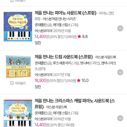
미리보기
처음 만나는 피아노 사운드북 (스프링)
- 피아노 건반
포함
-
어스본 처음 만나는 시리즈
샘 태플린
(글),
레이첼 스텁스
(그림)
어스본코리아
|
2015년 10월
14,400
8.8
원 (20% 할인 / 1,080원)
절판
처음 만나는 드럼 사운드북 (스프링)
-
어스본 사운드북
샘 태플린
(글),
루크 세갱 마지
(그림),
맷 더버
(디자인),
앤서니 마크
스
(음악)
어스본코리아
|
2017년 11월
18,900
10.0
원 (10% 할인 / 1,050원)
미리보기
절판
처음 만나는 크리스마스 캐럴 피아노 사운드북 (스
프링)
-
어스본 사운드북
샘 태플린
(글),
레이첼 스텁스
(그림)
어스본코리아
|
2016년 10월
14,400
원 (20% 할인 / 180원)