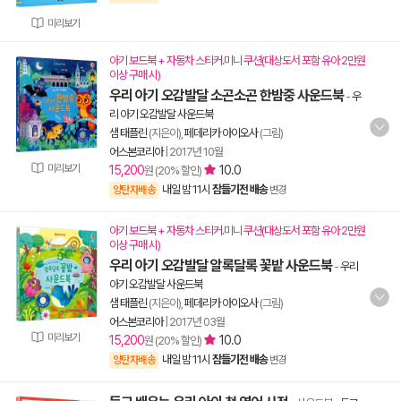
미리보기
아기 보드북 + 자동차 스티커.미니 쿠션(대상도서 포함 유아 2만원
이상 구매 시)
우리 아기 오감발달 소곤소곤 한밤중 사운드북
-
우
리 아기 오감발달 사운드북
샘 태플린
(지은이),
페데리카 아이오사
(그림)
어스본코리아
|
2017년 10월
미리보기
15,200
10.0
원 (20% 할인)
내일 밤 11시
잠들기전 배송
양탄자배송
변경
아기 보드북 + 자동차 스티커.미니 쿠션(대상도서 포함 유아 2만원
이상 구매 시)
우리 아기 오감발달 알록달록 꽃밭 사운드북
-
우리
아기 오감발달 사운드북
샘 태플린
(지은이),
페데리카 아이오사
(그림)
어스본코리아
|
2017년 03월
미리보기
15,200
10.0
원 (20% 할인)
내일 밤 11시
잠들기전 배송
양탄자배송
변경