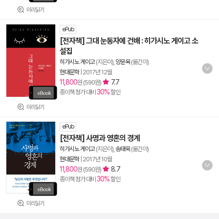
미리읽기
ePub
[전자책] 그대 눈동자에 건배 : 히가시노 게이고 소
설집
히가시노 게이고
(지은이),
양윤옥
(옮긴이)
현대문학
|
2017년 12월
11,800
7.7
원 (590원)
30%
종이책 정가 대비
할인
미리읽기
ePub
[전자책] 사명과 영혼의 경계
히가시노 게이고
(지은이),
송태욱
(옮긴이)
현대문학
|
2017년 10월
11,800
8.7
원 (590원)
30%
종이책 정가 대비
할인
미리읽기