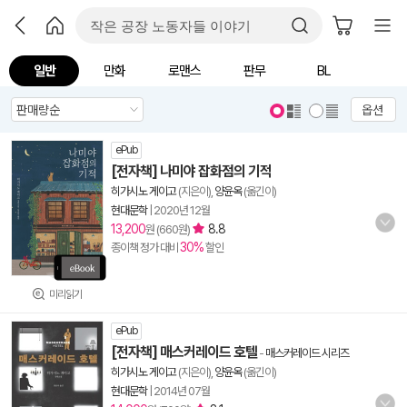
일반
만화
로맨스
판무
BL
옵션
ePub
[전자책] 나미야 잡화점의 기적
히가시노 게이고
(지은이),
양윤옥
(옮긴이)
현대문학
|
2020년 12월
13,200
8.8
원 (660원)
30%
종이책 정가 대비
할인
미리읽기
ePub
[전자책] 매스커레이드 호텔
-
매스커레이드 시리즈
히가시노 게이고
(지은이),
양윤옥
(옮긴이)
현대문학
|
2014년 07월