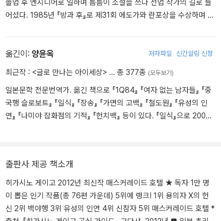
졸업 후 엔지니어로 일하며 틈틈이 소설을 쓰다 전업 작가의 길로 들
런트 직원으로 위장해 잠입 수사를 시작한다. 진짜 호텔리어처럼 보
어섰다. 1985년 『방과 후』로 제31회 에도가와 란포상을 수상하며 데
이기 위해 베테랑 호텔리어인 야마기시 나오미의 지도를 받지만 그녀
뷔했다. 1999년 『비밀』로 제52회 일본추리작가협회상, 2006년 『용
의 만류에도 불구하고 투숙객을 향한 의혹의 눈길을 거두지 않아 두
의자 X의 헌신』으로 제134회 나오키상과 제6회 본격미스터리대상
사람은 수사 기간 내내 불꽃 튀는 신경전을 벌인다. 도심 최고급 호텔
소설 부문상, 2012년 『나미야 잡화점의 기적』으로 제7회 중앙공론문
옮긴이:
양윤옥
저자파일
신간알림 신청
을 찾아오는 수상한 발길들이 끊이지 않는 가운데 사건 발생 직후 꾸
예상, 2013년 『몽환화』로 제26회 시바타 렌자부로상, 2014년 『기도
최근작 :
<글로 만나는 아이세상>
… 총 377종
려진 수사본부에서 한팀을 이뤘던 노세가 투숙객 행세를 하며 닛타를
(모두보기)
의 막이 내릴 때』로 제48회 요시카와 에이지 문학상을 수상했다. 그
찾아온다. 노세는 어딘가 속을 알 수 없는 중년의 형사로 단독으로 캐
일본문학 전문번역가. 옮긴 책으로 『1Q84』 『여자 없는 남자들』 『중
밖의 작품으로는 『백야행』, 『라플라스의 마녀』, 『가면산장 살인사
낸 수사 정보를 닛타에게만 풀어놓는다. 자신은 여전히 닛타와 한팀
국행 슬로보트』 『일식』 『장송』 『가면의 고백』 『철도원』 『유성의 인
건』, 『녹나무의 파수꾼』, 『당신이 누군가를 죽였다』, 『가공범』 등이
이라고 우기지만 닛타의 눈에 비친 노세는 느물느물하고 한물 간 구
연』 『나미야 잡화점의 기적』 『헌치백』 등이 있다. 『일식』으로 2005
있다. 1998년 『탐정 갈릴레오』를 시작으로 2026년 7월 기준 총 열
닥다리 형사일 뿐이다. 수사는 뜻대로 풀리지 않고 호텔을 찾아오는
년 일본 고단샤가 수여하는 노마문예번역상을 수상했다.
권이 발표된 ‘갈릴레오’는 히가시노 게이고를 대표하는 시리즈다. 일
온갖 유형의 투숙객을 상대하며 서서히 지쳐갈 즈음 닛타 형사는 호
본 최초의 노벨상 수상자 유카와 히데키의 이름을 따온 것으로 알려
텔 연회장에서 결혼식을 앞둔 신부에게서 불길한 조짐을 포착한다.
진 시리즈 주인공 ‘유카와 마나부’는 형사가 아닌 물리학자 겸 대학교
더 이상의 살인은 막아야 한다는 공동의 목적을 위해 야마기시 나오
출판사 제공 책소개
수다. 이성과 논리를 중시하는 이 천재 물리학자는 사건의 동기나 이
미와 고군분투하는 가운데 예고된 살인 날짜가 시시각각 다가온다.
면보다는 ‘어떻게’에 몰두하여 문제를 해결한다. 이러한 특성 때문에
히가시노 게이고 2012년 최신작 매스커레이드 호텔 ★ 독자 1만 명
그간 철저히 가려졌던 유카와의 개인사와 인간성이 마침내 『투명한
이 뽑은 인기 작품(총 76편 가운데) 5위에 랭크! 1위 용의자 X의 헌
나선』에서 밝혀지며 시리즈는 일대 전환을 맞는다. 2026년 7월 23
신 2위 백야행 3위 유성의 인연 4위 신참자 5위 매스커레이드 호텔 *
일 향년 68세로 별세했다.