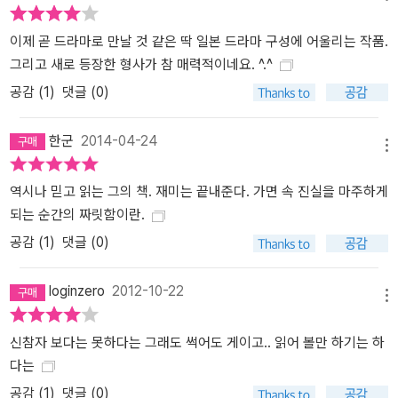
진 노세 형사! 노세는 사건 발생 직후 꾸린 수사본부에서 닛타와 한팀
이제 곧 드라마로 만날 것 같은 딱 일본 드라마 구성에 어울리는 작품.
을 이루었던 형사로 어딘가 의뭉해 보이는 캐릭터다. 위장 잠입한 호
그리고 새로 등장한 형사가 참 매력적이네요. ^.^
텔에까지 좇아와 “나와 닛타 씨는 한팀이잖아” 하며 친한 척하는 노
세가 닛타는 영 탐탁지 않지만 얼마 지나지 않아 자신이 그를 얼마나
공감 (
1
)
댓글 (0)
평가절하 했었는지 새삼 절감한다. 노세는 한마디로 반전 캐릭터인
셈이다. 어수룩하게만 보이던 중년 형사가 수사에 결정적인 힌트를
한군
2014-04-24
메뉴
제공할 때의 쾌감은 닛타와 짝을 이뤄 새롭게 펼쳐갈 또 다른 이야기
를 기대하게 만든다. 실제로 노세를 주인공으로 하는 시리즈가 기대
역시나 믿고 읽는 그의 책. 재미는 끝내준다. 가면 속 진실을 마주하게
된다는 후기가 서점 게시판에 적잖은 걸 보면, 전에 없던 흥미로운 캐
되는 순간의 짜릿함이란.
릭터임은 분명하다.
공감 (
1
)
댓글 (0)
loginzero
2012-10-22
메뉴
신참자 보다는 못하다는 그래도 썩어도 게이고.. 읽어 볼만 하기는 하
다는
공감 (
1
)
댓글 (0)