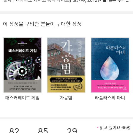
출처_『히가시노 게이고 공식 가이드』 고단샤, 2012년 ■ 일본 추리
문학의 거장 히가시노 게이고가 돌아왔다! 지금까지 발표한 작품 수
77편, 작가 생활 25주년 기념작 『매스커레이드 호텔』 『매스커레이드
호텔』은 히가시노 게이고의 작가 생활 25주년을 기념하는 특별한 작
이 상품을 구입한 분들이 구매한 상품
품이다. 명실상부하게 오늘날 일본을 대표하는 소설가이자 베스트셀
러 작가로서 왕성한 활동을 해오고 있는 그는, 1985년 『방과 후』로
제31회 에도가와 란포상을 수상하면서 데뷔한 이래 장장 25년 이상
을 전업 작가로 살아왔다. 지난해 일본에서 출간된 『히가시노 게이고
공식 가이드』에 의하면 지금껏 발표한 작품 수가 무려 77편(가장 최
근작인 『나미야 잡화점의 기적』포함)에 이른다. 그중 영화화된 작품
만 11편이고 드라마로 제작된 작품 수도 15편이나 된다. 물론 그도 데
뷔 후 10여 년 동안은 무명의 설움을 겪어야 했다. 나오키상을 비롯하
여 각종 문학상 후보에 수없이 올랐으나 번번이 미끄러져 한때는 ‘나
매스커레이드 게임
가공범
라플라스의 마녀
오키상으로부터 가장 미움을 받는 작가’라는 말을 들었을 정도다. 그
리고 마침내 『용의자 X의 헌신』으로 제134회 나오키상을 수상하며
그야말로 타고난 이야기꾼임을 증명한다. 그 후 지금에 이르기까지
추리물, 서스펜스, 패러디, 엔터테인먼트 등의 다채로운 장르를 종횡
읽고 싶어요 65명
82
85
29
무진 오가면서 스포츠에 능한 공학도로서의 면모를 아낌없이 발휘해