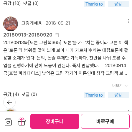
월드에 갇힐 순 없다! — 다른 작가도 몇몇 읽는 중. 나카야마 시치
코르테시아도 호텔에서 한바탕 치뤄진 가면무도회를 통해 궁극적으
공감 (
10
)
댓글 (0)
도된 목적이 있어야 한다고 생각하지만 가끔은 '에라 모르겠다.'의 정
25주년 특별기념작품이기도 하다. “어떤 일로 인간이 상처를 입는
리 <표정 없는 검사>'개구리 남자' 시리즈를 쓴 나카야마 시치리 작
로 독자에게 보여주려 했던 진심이었습니다. 그렇게 이 '매스커레이
신도 의미가 있다. 같이 공감하며 읽게 된다는 점이 이번엔 적용된다.
지 타인으로서는 알 수 없는 것이다.”(50p) 보통 상처란 것은 주는
품. 시치리도 은근 작품이 많다.이마무라 마사히로 <마안갑의 살인>
드 호텔'은 미스터리적으로도 좋았지만 현대가 만들어내는 비극의 원
그래도 빨리 계획을 세워야겠다. 애들은 원하지 않겠지만. 그러고 보
사람은 잘 인지하지 못하고 받는 사람은 강렬하게 인지하여 가슴에
그렇게혜윰
2018-09-21
메뉴
본격 밀실 살인사건이고 평이 무척 좋아서 기대했는데 도통 감흥
인에 대해서 생각하고 그것을 극복할만한 대안을 현대인이라면 누구
니 애들이 많이 하는 말 중에 하나가 '그냥 쉬세요.'다. 귀여운 녀석들^
남는 셈이다. ‘누군가 사소한 일로 원한을 품는 일이 있어도 그 원한
이 없...... 만성피로에 눈도 침침한 요즘이지만 유난히 글줄도 머리
나 쓸 수 밖에 없는 '가면'이라는 것을 통해서 제대로 풀어나갔다는 점
20180913-20180920
^ 20180922토 추석 연휴, 누가 休래? 추석 '특별 근무'지! 책 읽을
을 받는 쪽에서는 별로 마음에 담아두지 않고 있더구나. 기록해두는
에 안 들어와 일단 접었다. 시차를 두고 다시 읽어 봐야겠다(고 생각
에서 더욱 좋았던 작품이었습니다. 더구나 미스터리와 주제의 깊이를
20180913목[토론 그림책365] '토론'을 가르치는 중이라 고른 이 책
겨를이 있겠느냐만 어쩔 수 없는 습관으로 2권의 책을 챙겨 넣었다.
일 따위는 없다는 점을 냉정하게 계산했더라면 이번 사건처럼 번거롭
은 하지만 과연). 사실 내 (늙은이) 감성과 맞지 않는 부분이 큰 거 같
동시에 추구할 경우 대부분 하나를 소홀히 하게 되거나 따로 놀기 마
은 '토론'의 범위를 많이 넓게 보아 내가 가르쳐야 하는 대립토론에 활
재미가 보장된 추리 소설들로. 이번엔 시댁 근처에서 1박을 하고 갈
기 짝이 없는 계획을 세우지도 않았을 거야.’(493p) 『매스커레이드
다... 난 홈즈나 푸와로 세대였어... (그리고 게이고...)그나저나 일
련인데 이 소설은 그러지 않고 미스터리 자체가 천착하고 있는 주제
용할 소재가 없다. 논의, 논술 주제만 가득하다. 찬반을 나눠 토론 수
터라 이 책들을 읽을 가능성은 그 어느 때보다 높기도 했다만 단숨에
호텔』에서는 연쇄살인사건이 3건 발생했고, 그 4번째 살인사건예정
본 추리 소설은 ㅇㅇ갑, ㅇㅇ관 시리즈가 너무 많다. 길리언 플린 <나
와 유기적으로 잘 맞물려 있을 뿐만 아니라 그 주제를 보다 명확히 하
업을 진행하기에 전혀 도움이 안된다. 즉시 반납했다. 20180914
다 읽어버릴 줄이야! 밤에 식구들이 다 잠들고 난 후 맥주 한 캔과 함
지가 바로 코르테시아도쿄 호텔이었다. 『매스커레이드 나이트』에서
를 찾아줘>내가 이 책을 갖고 있었다니 헛웃음 나네. 빌려 읽었는
고 깊이있게 만드는데 확실히 기여하고 있다는 점에서 더욱 만족스러
금[호텔 파라다이스] 낯익은 그림 작가의 이름인데 창작 그림책 보단
께 읽어내려가다 중도에 도저히 접을 수 없어 끝까지 다 읽어냈다. 내
는 본격적인 가면무도회를 소재로 하는데, 범인은 이 가면무도회, 매
데. 영화의 명성에 힘입어 샀다가 어딘가 두고 잊어버린 듯. 발이 달려
웠습니다. 개인적으로는 일상에서 가면을 쓴다는 것에서 느꼈던 씁쓸
삽화에서부터 자주 본 이름이다 .그 내공이 이 그림책으로 뿜어져 나
예상은 철저히 빗나갔지만 아쉽진 않았다. 후속작에서도 나오미를 만
스커레이드 나이트의 축제 가운데 살인사건을 계획하고 제보한다.
서 사라졌다 (에이미처럼) 돌아온 게 아니라면 말이다. 장서가 중 종
더보기
함을 조금쯤은 지울 수 있었던 작품이기도 했습니다. 아무튼 그동안
온 것이다.여행을 한다는 건 어떤 의미일까/ 보고 싶은 것만 보는 것?
날 수 있을까? 20180923일 창비학당에서 교사를 대상으로 글쓰
“만일 나카네 님 일행의 관계가 닛타 씨가 처음에 말했던 대로 러브
종 같은 책을 또 사는 경우가 있다고 하지 않는가. 책이 워낙 많으니
공감 (
4
)
댓글 (0)
히가시노 게이고의 작품에서 별로 만족을 못 느꼈던 분들에게는 오랜
그건 아닐 것이다. 그곳의 삶을 받아들이는 과정임을 나타내는 그림
기 교육 방법 연수를 한다기에 덥썩 신청을 하곤 이내 깨닫는다. 아,
어페어(불륜행위)라면, 즉 상대 남자분이 유부남이라서 나카네 미도
뒤로가
까 까먹는 것도 당연하다. 근데 내가요? 이런. 얼마나 정신머리 없
만에 다시금 '역시 히가시노 게이고!'라 외칠 수 있도록 할만한 작품인
들이다. 색연필의 질감이 따스하고 그것이 닿는 마지막 선까지 공이
기
내가 이 작가의 글을 읽은 적이 없구나! 고작 오은 시인이 SNS에 작
리 씨가 낮시간에는 호텔에서 혼자 지내야 하는 상황이라면 나도 이
이 사는 것인지(그나마 대여해서 읽은 게 다행).각설하고, 추리/스릴
것 같네요. 팬이 아니시더라도 미스터리가 천착하고 있는 주제와 어
잔뜩 들어간 그림이다. 이런 그림을 그릴 수 있다면 참 좋을텐데....이
가와 함께 찍은 사진을 보았을 뿐이다. 그 상태로 가면 안 될 것 같아
번 작전이 잘 풀릴 거라고 생각해요. 하지만 그런 것이 아니라 단지 혼
서니데이
2018-09-19
메뉴
러 소설 찾다 퍼뜩 생각난 게 이 책이라 대.여.해.서. 읽었는데 초반부
떻게 엮이어야 하는가를 제대로 보여주는 작품이니만큼 보다 깊이 있
벤트 선물로 고른 책인데 참 자~알 골랐다!20180915토[와글와글 만
보관함담기
선물하기
장바구니에 담는다. 특별 근무 짬에. 이내 다시 근무 태세로 돌아가서
자서 부부인 척 연기하고 있는 거라면 일이 상당히 어려워질 수 있어
장바구니
바로구매
가 고비였다. 닉 파트는 그럭저럭 했다. 근데 에이미의 일기는 재미
는 미스터리를 원하신다면 추천드리고 싶습니다.
알라딘 이웃 **님께서 보내주신 좋은 선물에 감사드립니다.
화 한국사 대탐험2] 요즘 5학년 아이들에게 한국사를 가르친다. 아주
차마 구입은 못했다. 나의 특근의 대가로 내 휴대폰은 아기가 '헬로 카
요. 왜냐면 디너를 매번 2인분씩 주문했잖아요. 어떻게든 남편이 함
도 없고, 묘하게 신경을 긁는 것이 이게 작가의 의도라면 대단하다 싶