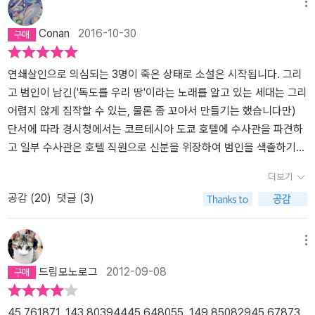
메뉴
Conan
2016-10-30
연쇄살인으로 의심되는 3명이 죽은 상태로 소설은 시작됩니다. 그리
고 범인이 남긴('독도를 우리 땅'이라는 노래를 알고 있는 세대는 그리
어렵지 않게 짐작할 수 있는, 물론 좀 꼬아서 만들기는 했습니다만)
단서에 따라 경시청에서는 코르테시아 도쿄 호텔에 수사관을 파견하
고 일부 수사관은 호텔 직원으로 신분을 위장하여 범인을 색출하기
위한 수사를 시작하게 됩니다. 책 제목인 '매스커레이드 호텔'에서 매
더보기
스커레이드는 '가면, 가면무도회'라는 뜻이라고 합니다. 호텔이라는
공감 (
20
)
댓글 (3)
특성상 많은 사람들이 호텔을 오고가고, 스스로를 숨기고 가면을 쓰
고 서로를 대합니다. 직원도 손님도 크게 다르지 않습니다. 그 안에서
안전함을 또한 편안함을 느끼며 그 댓가를 지불합니다. 예상되는 살
메뉴
인 날짜가 다가 오면서 호텔 직원들도 잠복한 수사관들도 긴장이 고
드림모노로그
2012-09-08
조되고 모든 일에 예민하게 됩니다. 그 와중에 특정인들이 특정정보
를 독점하게 되고 정보를 공개해서 우리의 안위를 도모할 것인지 공
개하지 않아서 타인의 안위도 지킬 것인지 조마조마한 상황이 이어집
45.761871, 143.80394445.648055, 149.85082945.67873