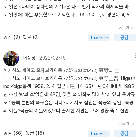
노 게이고는 이 닛타를 통해 이렇게 묻습니다. '그렇게 꼭 진실을 따져
이 든다. 제목은.... <호텔의 품격>으로!! 크크크... '앞으로 똑같은 작
로 읽은 <나미야 잡화점의 기적>은 나도 인기 작가의 화제작을 바
보는게 좋은 것인가? 진실과는 상관없이 그저 존중만 해주면 안되는
업을 한다해도 이보다 더 잘해낼 자신이 없다'고 말하는 히가시노 게
로 읽었어! 하는 뿌듯함으로 기억한다. 그리고 이 독서 경험이 4, 5
것인가?' 하고 말이죠. 그 반문을 위한 존재가 바로 나오미 입니다. 반
이고. 그러면 안됩니다, 히가시노 씨. 분명 유기적인 얼개와 이야기
년 전이라고 느꼈는데 그게 글쎄, 책 출간되고도 좀 지난 2014년
문은 보통 해답을 미리 가지고 있는 경우에 내어놓는 것입니다. 물론
가 나름 돋보이긴 했지만 만족과 불만족의 경계를 넘나들고 있는 이
더보기
에 읽은 거라니! 아아. 내 기준에서 신간 접수라면 접수긴 한데, 왜 이
히가시노 게이고도 마찬가지죠. 그의 해답은 다름아닌 나오미에게 있
작품이 최선이어서는 안됩니다, 히가시노 씨. 야심차게 등장시킨 닛
공감 (
9
)
댓글 (0)
렇게 게이고의 책이 화수분처럼 느껴졌는지 알 것 같다. 그리고 정
습니다. 결정적으로 닛타의 추리가 가로막혔을 때 마다 활로를 열어
타 고스케가 이 정도 인물로 머물러서는 안됩니다, 히가시노 씨. 이제
말 화수분 맞더라. (표지도 바뀌는) 개정판이라는 함정, 끝도 없이 발
주는 것이 바로 나오미라는 것에서 드러납니다. 아니, 나오미와 비슷
나 저제나 히가시노 씨의 신간을 몽매에 그리며 기다리는 팬의 애틋
굴, 출간되는 예전 작품들까지. 한 작가의 작품 모아 읽기는 처음이
한 역할을 하는 또 하나의 존재가 있죠. 닛타와 파트너로 나오는 나이
한 마음을 무참히 짓밟아서는 안됩니다, 히가시노 씨!!! 믿고 보는 가
대장정
2022-02-16
메뉴
다. 2016년 셰익스피어 사거 400주기를 맞아 도전했으
든 형사. 타인을 대하는 태도나 생각에서 여러모로 나오미와 유사한
가 형사 시리즈, 믿고 읽는 갈릴레오 시리즈 만큼, 손꼽아 기다리지 않
히가시노 게이고 모아보기이름 ひがしのけいご, 東野...
나 — 책 좀 읽자는 빛 좋은 구실이 더 맞지만 — 실패, 독서에 이
그 형사 역시 닛타가 올바른 해결을 향해 가도록 때때로 출구를 열어
을 수 없게 만드는 닛타 형사 시리즈가 되기를 바라며, 이순耳順의 나
히가시노 게이고 모아보기이름 ひがしのけいご, 東野圭吾, Higash
유 따윈 없다는 나름의 합리화 후 읽고 싶은 대로 읽다가 2022년 무
줍니다. 보다 더 결정적으로 연쇄살인사건이 일어나게 된 진짜 원인
이를 향해 달려가는 히가시노의 감각 회춘을 바라며, <용의자X의 헌
ino Keigo출생 1958. 2. 4. 일본 대판나이 65세, 만64세데뷔 1985
슨 바람이 불었는지 다작왕 게이고의 작품에 손을 대고 말았다. 올
이 히가시노 게이고의 대답을 더욱 명확하게 말해줍니다.(이것은 중
신>, <백야행>, <악의>와 같은 잭팟이 터지기를 바라며... 다 집어치
년 소설 ‘방과 후‘읽은책 48권, 읽을 책 아직도 많이 남아 있다.동야규
해 안에 '독파'하긴 어렵지만 (알라딘 북플에 따르면) 가장 많이 읽
대한 스포일러가 될 것 같아 빼겠습니다. 아마도 읽으시면 제가 무엇
우고, 어쨌거나 저쨌거나 망작이든 졸작이든 신간만 꾸준히 나와주기
오 : 동쪽 들판의 옥구슬은 나다?히가시노 집안은 옥공의 집안? 옥공
은 작가 톨스토이가 곧 게이고로 바뀔 것은 분명하다. 간단한 & 대중
을 말하는 것인지 곧 알게되리라 생각합니다.) 가면
를 간절히 바라며.
의 아들?옥공의 아들이었으나 출세한 사람은 고려 명종 즉 무신란때
없는 소회<살인의 문>확실히 처음 읽는 게이고의 작품. 일본에서 20
에 대해 진실 보다는 존중에 우위를 두는 나오미를 그려 봤습니다.^
낭장(요즘 군대로치면 중대장? 휘하 부대원 이백명, 이백인대장인가)
00년대 출간됐지만 한국엔 비교적 최근에 소개됐다.은은하게 체기
^ 결정적으로 이것은 우선순위에 대한 것입니다. 히가시노 게이고나
더보기
으로 이의방의 행동대장이었던 조원정이다.그는 후에 장군, 공부상
가 드는 작품이다. 하필 정말로 고구마를 먹고 보느라 이게 고구마 때
나오미를 통해 내어놓는 대안은 진실 보다는 먼저 존중에 더 우위를
공감 (
36
)
댓글 (16)
서, 추밀원부사, 동북면병마사까지 올랐다가 1,187년 살해당했다.kb
문인지 책 때문인지 분간이 안 되더라는. 도대체! 몇번이나 걸려드
두자는 것이죠. 그래서 나오미라는 캐릭터를 손님이라는 타인의 만족