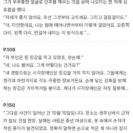
그가 부루퉁한 얼굴로 단추를 채우는 것을 보며 나오미는 한 차례 심
를 지탱하는 버팀목이나 마찬가지다. 이번 <매스커레이드 호텔>에서
호흡을 했다.
새롭게 등장한 닛타 고스케 형사는 세 번째 캐릭터인 셈이다.
“자세가 좋지 않아요. 우선 그것부터 고치세요. 그리고 걸음걸이도.”
“아, 미안한데요, 나는 원래 태어나면서부터 이렇게 걸었어요. 오른쪽
연쇄살인의 다음 장소로 예고된 매스커레이드 호텔은 최상의 서비스
다리, 왼쪽 다리, 번갈아 내미는 이 방식으로.”
를 상징하는 공간이다. 그런데 이곳에서 벌어지는 의외의 소동이나
“트레이닝을 받으셔야겠네요. 복도로 나오세요.” 나오미는 문으로 향
손님들은 '최상'이란 수식어에서 한참 멀어 보인다. 심히 정체가 의심
하려고 했다. 하지만 닛타가 따라오지 않는 것을 깨닫고 걸음을 멈추
P.106
스러운 그들의 가면이 벗겨지고 맨얼굴이 드러나는 순간, 그때그때
고 돌아보았다. “왜 그러시죠?”
“저 부인은 흰 장갑을 끼고 있었죠, 양손에.”
가면을 바꿔 써야만 하는 얄궂은 운명의 인간 군상을 대면하게 된다.
닛타가 머리를 긁적이며 다가왔다.
“네, 나도 봤어요. 그게 어떻다는 건가요?”
“야마기시 씨라고 했던가? 당신, 뭔가 오해하고 있는 거 같은데요.”
“내 경험으로는 시각장애인은 장갑을 거의 끼지 않아요. 그들에게는
싱글룸 요금으로 스위트룸를 욕심내는 뻔뻔한 거짓말쟁이, 보상을 바
“내가 뭘 오해하고 있죠?”
청각과 마찬가지로 각도 귀중한 정보거든요. 손에 닿는 감촉을 방해
라고 허위 절도 공작을 꾸미는 커플, 해고당한 분풀이를 무고한 호텔
“내가 이 호텔에 온 건 살인 사건을 막기 위해서지 호텔리어 교육을
하는 장갑은 거치적거릴 뿐이죠. 게다가 시각장애인은 자칫 잘못해서
직원에게 해대는 남자, 가방 속에 스토커의 사진을 넣어 갖고 다니는
받는 게 목적이 아니라고요.”
젖은 곳에 손이 닿는 상황을 늘 염두에 두게 마련이에요. 혹시 장갑이
여자, 객실 안에서 귀신이 느껴진다는 시각장애인 등등, 닛타 형사와
축축해지면 잘 마르지도 않고 아무래도 찝찝하잖아요.”
마주한 이들은 당장 눈앞의 이익을 위해 거리낌 없이 가면을 쓴다.
P.150
형사의 설명에 나오미는 연거푸 눈만 깜빡였다. 듣고 보니 맞는 말이
“그다음 사건이 일어난 건 10월 10일입니다. 장소는 센주신바시 근처
었다. 하지만, 하고 그녀는 말을 이었다. “저 손님에게는 뭔가 사정이
의 빌딩 건설 현장. 살해된 사람은 중년 여성으로, 옷 속에서 숫자가
있는지도 모르죠. 손에 흉터가 있다거나 멍 든 걸 가리기 위해서 라든
적힌 종이가 발견되었죠. 정확히 말하면 손으로 적은 게 아니라 잡지