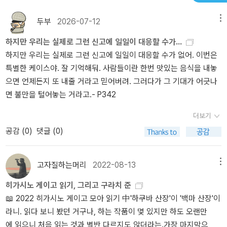
렇게 해야 했을까가 나오미가 가장 많이 묻는 질문입니다. 다시 말해
을 찾으시는 거니까요.' (p.394) 가끔 무리해서라도 고급 호텔, 고급
드러나지 않는데-마지막 부분에 가선 어느 커플의 결혼식이 치뤄지
닛타가 그 겉모습만 보는 사람이라면 나오미는 그 안에 숨겨진 내면
식당에서 품위있는 손님인척, 뭔가 있어보이는 손님인척, '선망의 타
게 된다. 과연 여기서 범인은 실마리를 드러낼 것인가? 한마디로 말하
두부
2026-07-12
메뉴
을 들여다보려는 사람입니다. 그런데 이것은 아이러니 하게도 그들이
인'으로 분扮하고픈 욕망이, 손님놀이 하고픈 욕망히 꿈틀대기도 하
면 재미있었다. 호텔리어가 뭔지 또다시 알게 되는 계기도 되었고 의
하지만 우리는 실제로 그런 신고에 일일이 대응할 수가...
가면에 대해 보여주는 반응과 정확히 반대입니다. 가면 보다는 그 안
는데, 그것을 정확하게 꿰뚫어낸 나오미의 대사다. 각각 유부남, 유
외의 범인과 동기에 놀라면서도 고개를 끄덕이기도 했다. 25주년 기
하지만 우리는 실제로 그런 신고에 일일이 대응할 수가 없어. 이번은
에 숨겨진 맨 얼굴을 보려고 했던 닛타는 그 반응대로라면 나오미처
부녀지만 마치 연인인 것 마냥 밀회의 장소로 이용하기도 하고, 사이
념작이 아마도 또 있는듯 한데,조만간 그 작품들도 번역되길 기대해
특별한 케이스야. 잘 기억해둬. 사람들이란 한번 맛있는 음식을 내놓
럼 행동했어야 했었습니다. 가면 그 자체를 본 모습만큼이나 존중했
가 이보다 더 안좋을 수 없지만 남의 시선 의식해 마치 더할나위 없이
본다.
으면 언제든지 또 내줄 거라고 믿어버려. 그러다가 그 기대가 어긋나
던 나오미는 그 반응대로라면 닛타처럼 행동했어야 했었습니다. 하지
행복한 부부인냥 행동하기도 하고, 빈둥거리는 백수지만 유능하고 바
면 불만을 털어놓는 거라고.- P342
만 아니었죠. 그들은 완전히 거꾸로 행동했습니다. 그러면 우리는 이
쁘기 이를데 없는 비즈니스맨으로 위장해 보기도 하고, 수준낮은 한
렇게 질문할 수 밖에 없겠죠. '히가시노 게이고는 왜 이렇게 아이러니
심한 글이나 끼적거리는 작가지만 최고급호텔이 아니면 글이 안써진
더보기
한 모습을 연출했을까?' 바로 여기에 그가 보여주고 싶은 것이 녹아
다며 허세도 떨어보고, 평소에는 냉담해서 전화 한통도 잘 안걸지만
공감 (
0
)
댓글 (0)
들어 있지는 않을까요? 그렇습니다. 그가 추구하는 해답은 그 반전된
마치 효자, 효녀인 것 마냥 효도여행 시켜드린다며 무리해서 호텔방
태도에 있었습니다. 결론적으로 말하자면 한 마디로 이것은 '가면에
에 부모님 모시기도 하고... 수많은 사람과 수많은 인격이 그럴싸한 가
대한 진실과 존중의 문제'입니다. 닛타는 진실을 나오미는 존중을 상
면을 집어쓰고 엉켜, 화려하고 휘황찬란한 무도회를 벌이는 그곳, 호
고자질하는머리
2022-08-13
메뉴
징한다는 것은 두말할 필요가 없겠죠. 우리는 진실을 최우선적 가치
텔. 왠지모를 두근거림과 흥분이 찾아오는 그곳, 호텔. 계산서 보면 후
히가시노 게이고 읽기, 그리고 구라치 준
로 고려합니다. 존중도 진실을 기반으로 했을 때 정당하다 여깁니다.
회와 자조가 파도처럼 몰려오는 그곳, 호텔!! 이참에 아예 나오미를
📖 2022 히가시노 게이고 모아 읽기 中'하쿠바 산장'이 '백마 산장'이
그래서 흔히들 가면을 쓴다는 것에 가식적이라 경멸을 보내고 자신
주인공으로 해서 호텔에서 벌어지는 에피소드들과 사건성 짙은 미스
라니. 읽다 보니 봤던 거구나, 하는 작품이 몇 있지만 하도 오랜만
이 그것을 써야만 할 때는 씁쓸함을 느끼는 것이겠죠. 그런데 히가시
터리한 일들을 다룬 후속작을 내는 것도 나쁘지 않을 것 같다는 생각
에 읽으니 처음 읽는 것과 별반 다르지도 않더라는.가장 마지막으