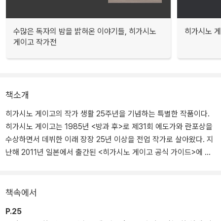
수많은 독자의 밤을 밝혀온 이야기들, 히가시노
히가시노 게
게이고 작가전
책소개
히가시노 게이고의 작가 생활 25주년을 기념하는 특별한 작품이다.
히가시노 게이고는 1985년 <방과 후>로 제31회 에도가와 란포상을
수상하면서 데뷔한 이래 장장 25년 이상을 전업 작가로 살아왔다. 지
난해 2011년 일본에서 출간된 <히가시노 게이고 공식 가이드>에 의
하면 지금껏 발표한 작품 수가 무려 77편에 이른다.
히가시노 게이고가 가장 아끼는 캐릭터는 '갈릴레오 시리즈'의 유가와
책속에서
마나부 교수와 '가가 형사 시리즈'의 주인공 가가 교이치로다. 이들은
P.25
더 이상 말이 필요 없을 만큼 유명한 탐정 캐릭터이며 그의 추리 세계