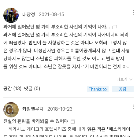
s 대하드라마 무인시대에서 김주영분이 조원정역을 열연했다.한국어
는 거냐, 경악하며 주인공을 한심하게 생각하다가 문득 생각을 고쳐
을 위해 최선을 다하는 열혈 호텔리어로 만든 것입니다. 그녀는 처음
번역판을 모아봤다 91권, 빠진게 있을지 모르겠다. 아직도 읽을 책이
먹는다. 사기꾼은 걸려들 사람을 귀신같이 찾아 문다는데 다지마
부터 무리할 것이 뻔한 타자의 요구에 최선을 다해 응대해주는 모습
대장정
2021-08-15
메뉴
많구나히가시노는 다작의 작가로 유명하다. 85 년 데뷔니까 37년 지
는 그야말로 완벽하고 손쉬운 먹잇감이었던 것을. 부분부분 나 자신
을 보여주죠. 오히려 그러한 나오미의 모습이 너무나 바보같아서 독
과거에 일어났던 몇 가지 부조리한 사건의 기억이 나가...
났나? 한국번역판만 1년에 2.5권.대단하군 한권 쓰기도 어려울틴디.
이 투영될 때면 연민도 들었다(그리고 저렇게까지, 아직까지는, 호
자인 우리들 속이 다 답답할 정도입니다. 하지만 나오미는 결코 거기
과거에 일어났던 몇 가지 부조리한 사건의 기억이 나가미네의 뇌리
나오는 작품마다 잘팔리고. 좋겠다.
구 잡히지 않은 나의 삶에 감사를).사기 수법들이 지나치게 고루한 것
에 대한 자신의 신념을 버리지 않습니다. 형사로서의 신념이라면 누
에 떠올랐다. 범인이 늘 사형당하는 것은 아니다.오히려 그렇지 않
은 책이 2003년도에 출판되었다는 점, 또 이야기는 과거 시점으로 전
구에게도 절대 지지않는 닛타 역시 굴복시킬 정도입니다. 하지만 이
은 경우가 많다. 미성년자인 경우는 이름이공개되지 않고 절대 사형
개되는 것을 생각하면(공중전화만 존재하는 시절이다!) 요즘 시대 현
둘의 신념이 가장 강하게 맞부딪히는 장면이 있었죠. 바로 경찰들이
당하지도 않는다.소년법은 피해자를 위한 것도 아니고 범죄 방지
란한 스미싱 같은 것이겠지 납득할 만하다. 그보다 의외인 건 노인
범죄가 구체적으로 언제 어떻게 일어날 걸 알면서도 호텔 측에 숨긴
를 위한 것도 아니다. 소년은 잘못을 저지르기 마련이라는 전제 아
에 대한 사회적 정의 혹은 시선이다. 저 시대에 70이라는 나이는 판단
것을 나오미가 알게 될 때였습니다. 그것은 타자의 입장을 먼저 고려
래 그들을 구제하기 위해 존재하는 것이다. 거기에는 피해자의 슬픔
력이 흐려지고 사회적으로 고립되는 존재였나? 일본은 훨씬 전부
한다는 나오미의 신념과 드러난 진실만을 쫓는다는 닛타의 신념이 첨
더보기
이나 억울함은 반영되지 않고 실상은 무시되었다. 공허한도덕관일 뿐
터 고령화 시대에 들어갔을 텐데 노령 세대에 대한 인식이나 시선
예하게 대립하는 장면이기도 했습니다. 그 때 독자는 그 때 닛타의 편
공감 (
13
)
댓글 (0)
이다.더욱이 사건 발생 이후의 경찰 대응도 불만스럽다.수사가 얼마
이 너무 구시대에 머물러 있는 느낌이다. 사회파 추리 소설이라
에 서서 나오미의 결단을 답답하게 여겼을지 몰라도 히가시노 게이고
나 진행되었는지, 전혀 알려주지 않는다. 수상한 차가 목격된 것도 뉴
면 좀 더 예리한 렌즈가 필요하지 않나 했는데 <추리소설가의 살인사
가 지지한 것은 결국 그녀의 그런 우직한 결단이었습니다. 결국 그녀
스를 보지 않았다면 지금까지 몰랐을것이다. 그 뒤로 얼마나 새로
건>을 읽고 나니 게이고 특유의 '돌려 까기'인가 싶다. <추리소설가
카알벨루치
2018-10-23
메뉴
가 옳았기 때문이었죠. 닛타는 범인을 잡기 위해서라면 호텔측의 상
운 사실을 알게 되었는지도 전혀알려주지 않고 있다.이 제보 전화
의 살인사건>장편인 줄 알았는데 단편집이다. 2020년에 출간됐지
황 따위 상관하지 않았지만 나오미는 범인 체포를 위해 헌신적으로
진실의 편린을 바라봐줄 수 있어야
를 경찰에 알린다 치자. 경찰은 움직일 것이다. 하지만 어떻게 움직이
만, <살인의 문>처럼 2000년대 초반 작이다. 8개의 단편이 깔깔 유
뛰었던 그들의 심정을 먼저 헤아렸고 그래서 결국 자신의 태도를 양
히가시노 게이고의 호텔시리즈 중에 내가 읽은 책은 『매스커레이
는지 나가미네에게는 아마 알려주지 않을 것이다. 범인 체포로 이어
모어집....스런 코드인데, 나 이런 거 좋아하나 봐. 아, 블랙 유머 & 메
보 했습니다. 닛타는 보다 더 좋은 결과를 위해서면 지금의 작은 희생