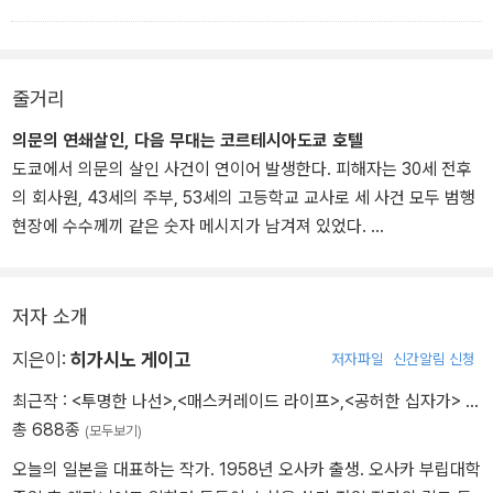
줄거리
의문의 연쇄살인, 다음 무대는 코르테시아도쿄 호텔
도쿄에서 의문의 살인 사건이 연이어 발생한다. 피해자는 30세 전후
의 회사원, 43세의 주부, 53세의 고등학교 교사로 세 사건 모두 범행
현장에 수수께끼 같은 숫자 메시지가 남겨져 있었다.
45.761871, 143.803944
45.648055, 149.850829
45.678738, 157.788585
저자 소개
피해자끼리의 관련성은 못 찾았지만 경시청은 이 메시지를 근거로 동
지은이:
히가시노 게이고
저자파일
신간알림 신청
일범에 의한 연쇄살인으로 규정한다. 메시지를 해독한 결과 네 번째
범행 장소가 밝혀지는데 그곳은 도쿄 최고의 야경으로 유명한 코르테
최근작 :
<투명한 나선>
,
<매스커레이드 라이프>
,
<공허한 십자가>
…
시아도쿄 호텔이었다. 경시청은 네 번째 살인을 막기 위해 호텔에 수
총 688종
(모두보기)
사관들을 대거 급파하고 벨보이, 하우스키퍼, 투숙객 등으로 위장한
오늘의 일본을 대표하는 작가. 1958년 오사카 출생. 오사카 부립대학
형사들이 잠복근무에 돌입한다. 닛타 형사도 호텔의 간판 부서인 프