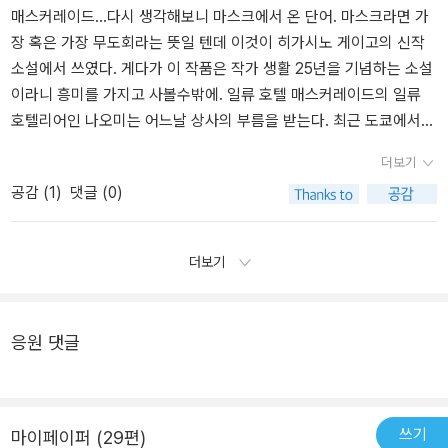
건마다 남겨진 수수께끼의 숫자 암호를 푸는 것도 매력적이지만 범행
데 하나의 힌트가 되기도 합니다. 별 상관없어 보이는 그런 자잘한 에
추리하고 해결하는데 큰 도움이 된다는 설정이다. 연쇄살인사건의 비
노 게이고의 추리물 중에서 수작으로 뽑을 만 하다. 매스커레이드...란
매스커레이드...다시 생각해보니 마스크에서 온 단어. 마스크라면 가
수법의 교묘함이나 범인의 의외성이 가져다 주는 반전의 맛 또한 기
피소드들이 말이죠(물론 직접적으로 연관이 있는 것은 아닙니다. 이
밀과 호텔에서 벌어질 사건과의 연관성, 급물살을 타는 후반부, 의외
가장무도회란 뜻이다. 우리는 누구나 가면을 쓰고 살아간다. 호텔리
장 혹은 가장 무도회라는 뜻일 텐데 이것이 히가시노 게이고의 신작
가 막히기 때문이죠. 개인적으로는 미스터리만으로써도 25주년이라
사건의 가장 큰 힌트는 바로 호텔이라는 공간이거든요). 새로운 캐릭
의 범인과 의외의 희생자, 범행동기와 사연 등 히가시노 게이고만의
어로서의 애환과, 형사의 애환 같은 것들을 통해서,또 고급 호텔에 묵
소설에서 쓰였다. 게다가 이 작품은 작가 생활 25년을 기념하는 소설
는 기념작에 충분히 값할만하다고 봅니다. 하지만 여기서 더욱 주목
터의 창조뿐만 아니라 트릭에도 나름 공을 들였습니다. 그리고 가면
담백 쌉싸름한 솜씨로 술술 풀어낸다. 새로운 주인공 시리즈 시작이
으면서 자신의 가치를 과시하고 싶어하는 군상들의 가면을 통하여,인
이라니 흥미를 가지고 사볼수밖에. 일류 호텔 매스커레이드의 일류
하고 싶은 것은 주제와 관련해서 닛타와 나오미가 보여주는 서로 다
(가장, 거짓)에서 연상시킬 수 있는 주제 의식도 나름 훌륭했고요. 히
라고 하는 만큼, 닛타 고스케라는 인물에 대해 평해 보지 않을 수가 없
간의 삶에서 얻어지는 씁쓸한 이치를 맛볼 수 있게 하는 소설이다. 추
호텔리어인 나오미는 어느날 상사의 부름을 받는다. 최근 도쿄에서
른 추리의 특색 입니다. 거기서 히가시노 게이고가 왜 하필이면 커플
가시노 게이고의 추리소설답게 주제 또한 어렵지 않습니다. 사건은
는데, 그다지 마음에 썩 드는 인물은 아니다. 젊은 나이에 경시청 수사
리물이지만 잔인하지 않고,잔잔한 연애 감정이 추잡하지 않고,적절한
일어난 연쇄살인사건의 다음 예정지가 바로 이 호텔이라는 것이 경찰
더보기
을 주인공으로 설정했는지 그 이유가 더욱 드러나게 되는데요, 그것
복잡하지만, 해결은 단순하고, 주제의식의 전달력도 매우 뛰어납니
1과 형사가 되었고, 약간 오만방자하다는 캐릭터인데, 큰 매력은 느껴
감정의 절제가 돋보이는 깔끔하고 품격있는 추리소설이다.
추리 결과 드러났는데...그러다보니 경찰에서 장기간 잠복수사를 하
공감 (
1
)
댓글 (0)
은 그들이 보여주는 반응 못지 않게 그 반응들이 또 어떻게 삶에 영향
다. 당연히 가독성도 좋고요. 닛타라는 형사 주인공뿐만 아니라 동료
지지 않는다. 뭐, 이번이 시작이라니 앞으로 나올 후속작에서 얼마나
기로 했다고 한다. 즉 손님으로써만이 아니라 직원으로써도 경찰이
을 미치는지 아울러 보여주기 위해서라고 할 수 있습니다. 그것이 잘
형사인 노세와 호텔리어 나오미 캐릭터도 꽤 정감이 듭니다(물론 나
더 다듬어지고 덧칠되어 매력을 발산하게 될지는 알 수 없지만, 작품
일을 해야겠는데 그 형사들 중 한명을 그녀가 교육시키게 되었다는
드러나는 것이 바로 그들 각자의 추리 스타일인 것이죠. 탐정으로 활
오미라는 캐릭터는 직업적인 제한 때문에 다음 시리즈에서도 볼 수
내적으로나 외적으로나 아직까지는 '가가 교이치로' 따라가려면 한참
것. 여기서 새로운 형사 닛타가 등장하는데 당연하게도 각자의 프로
더보기
약하는 닛타와 나오미는 가면에 대한 반응만큼이나 추리 스타일도 상
있을지는 모르겠지만요). 작가의 걸작들에는 조금 못 미칠 수도 있겠
멀었다. 한~~~참. 오히려 투철한 프로의식과 똑부러지는 일처리를
의식을 가지고 있는 두 사람은 사사건건 충돌하며 어렵사리 일을 해
극인데요. 비유하자면 닛타가 C S I 같다면 나오미는 브라운 신부와
지만, 트릭, 반전, 스토리, 캐릭터 모두 괜찮았고, 무엇보다 재미 하나
보여준 호텔리어 야마기시 나오미가 훨씬 매력적으로 다가왔다. 나오
나간다. 게다가 사건과는 관계없어 보이지만 진상 손님들(뻔뻔하게
같다고 할 수 있겠네요. 그렇게 닛타는 C S I 가 드러난 물리적 증거만
는 확실히 보장합니다.
미 덕에 프런트 안쪽에서 엿볼 수 있게 된 호텔 내부의 모습, 호텔 손
자기가 담배를 몰래 피워놓고 금연실에서 담배냄새가 난다며 새 방을
응원 댓글
을 추적하듯이 철저히 사건의 보여지는 부분에 천착합니다. 그에겐
님들의 모습. '...(전략)... 호텔에 찾아오는 사람들은 손님이라는 가면
요구하거나, 불륜 커플이 등장하거나, 완전 생트집을 잡아 직원을 괴
행위의 결과만이 중요할 뿐 행위자가 처했던 상황이나 그 마음의 과
을 쓰고있다, 그걸 절대로 잊어서는 안 된다, (후략)' (p.394) '호텔
롭히거나 등등등)도 쉴새없이 출현해대고. 이와중에도 범인에 대한
정등은 고려의 대상이 아닌 것이죠. 반면 나오미는 닛타가 무시하는
리어는 손님의 맨얼굴이 훤히 보여도 그 가면을 존중해 드려야 해요.
추적은 끊임없이 이어지고 이에 닛타나 나오미도 차차 서로에게 협조
것들이 오히려 더 큰 주목의 대상이 됩니다. 왜 하필이면 그가 그때 그
...(중략)... 어떤 의미에서 손님들은 가면무도회를 즐기기 위해 호텔
를 하게 된다. 하지만 도통 범인에 대한 실마리는 드러날듯 드러날듯
쓰기
마이페이퍼 (29편)