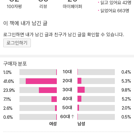
읽고 있어요 42명
왔다. 히가시노 게이고가 가장 아끼는 캐릭터는 ‘갈릴레오 시리즈’의
100자평
리뷰
마이페이퍼
읽었어요 663명
유가와 마나부 교수와 ‘가가 형사 시리즈’의 주인공 가가 교이치로다.
이들은 더 이상 말이 필요 없을 만큼 유명한 탐정 캐릭터이며 그의 추
이 책에 내가 남긴 글
리 세계를 지탱하는 버팀목이나 마찬가지다. 이번 『매스커레이드 호
로그인하면 내가 남긴 글과 친구가 남긴 글을 확인할 수 있습니다.
텔』에서 새롭게 등장한 닛타 고스케 형사는 세 번째 캐릭터인 셈이다.
로그인하기
“상상력을 극한까지 쏟아부었다” 닛타 고스케가 처음으로 등장하는
『매스커레이드 호텔』은 사건이 발생하고 범인을 잡는 과정을 그린 작
품이란 점에서 마땅히 추리소설로 분류해야 하지만 그보다 넓게 보면
구매자 분포
온갖 군상이 등장하는 휴먼 드라마에 가깝다. 일류 호텔을 드나드는
10대
0.4%
1.0%
각양각색의 인간들과 그들의 얽히고설킨 관계를 들여다보는 동안 어
20대
5.3%
41.6%
쩌면 “우리는 가면을 쓰고 살아가고 있는 게 아닐까” 하는 의문을 품
30대
9.8%
23.9%
게 될지 모른다. 『매스커레이드 호텔』은 범죄 해결의 실마리를 풀어
40대
5.2%
가는 수사 과정이 호텔이란 특정 공간에서 일어나는 예측 불가능한
7.1%
사건들과 교차하면서 숨 가쁘게 이어지는 소설이다. 일설에 의하면
50대
2.0%
2.6%
히가시노 게이고는 이 작품을 쓰기 위해 코르테시아도쿄의 실제 모델
60대
0.5%
0.6%
인 니혼바시 로얄파크 호텔에서 장기 투숙하는 것도 마다하지 않았다
여성
남성
고 한다. 탈고 후 “상상력을 극한까지 쏟아부었다는 실감이 든다. 그