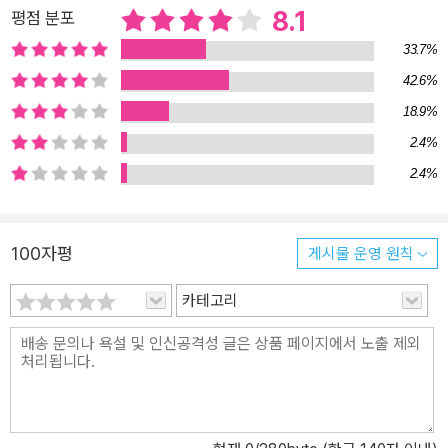
만큼 작업의 보람도 충분히 느꼈다. 앞으로 똑같은 작업을 한다 해도
8.1
평점 분포
이보다 더 잘해낼 자신은 없다”고 말할 정도로 공 들인 작품이다. 누
33.7%
구나 가면을 쓰고 살아간다. 최고급 호텔에서 마주치는 우리의 맨얼
42.6%
굴! 연쇄살인의 다음 장소로 예고된 매스커레이드 호텔은 최상의 서
18.9%
비스를 상징하는 공간이다. 그런데 이곳에서 벌어지는 의외의 소동이
나 손님들은 ‘최상’이란 수식어에서 한참 멀어 보인다. 심히 정체가 의
2.4%
심스러운 그들의 가면이 벗겨지고 맨얼굴이 드러나는 순간, 그때그때
2.4%
가면을 바꿔 써야만 하는 얄궂은 운명의 인간 군상을 대면하게 된다.
싱글룸 요금으로 스위트룸를 욕심내는 뻔뻔한 거짓말쟁이, 보상을 바
라고 허위 절도 공작을 꾸미는 커플, 해고당한 분풀이를 무고한 호텔
100자평
게시물 운영 원칙
직원에게 해대는 남자, 가방 속에 스토커의 사진을 넣어 갖고 다니는
여자, 객실 안에서 귀신이 느껴진다는 시각장애인 등등, 닛타 형사와
카테고리
마주한 이들은 당장 눈앞의 이익을 위해 거리낌 없이 가면을 쓴다. 제
목에 쓰인 ‘매스커레이드’는 ‘가면, 가면무도회’라는 뜻이다. 한 사회에
서 주위 사람들과 어울려 살아가기 위해 우리는 그때그때 적절한 가
면을 번갈아 얼굴에 붙이고 나서는지도 모른다. 각각의 직업에 적합
한 가면을 쓰기도 하고, 때로는 눈앞의 이익을 위해 임시방편의 가면