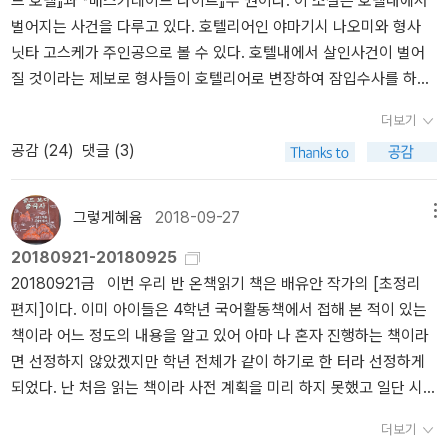
드 호텔』과 『매스커레이드 나이트』두 권이다. 이 소설은 호텔내에서
진다 해도 자세한 경위는설명해주지 않을 게 뻔하다. 그 범인을 만
타 소설이라고 하면 좀 있어 보이려나. 후후. <명탐정의 규칙>, <명탐
따위 치뤄도 좋다고 여겼지만 나오미는 아무리 작은 희생이라해도 그
벌어지는 사건을 다루고 있다. 호텔리어인 야마기시 나오미와 형사
날 수 있을지도 미지수이다. 그리고 뭐가 어떻게 되었는지 모르
정의 저주>의 냄새가 물씬 나는데 기조는 전자에 좀 더 닿아있다. 읽
것은 끝까지 보호되어야 한다고 여겼죠. 바로 이것을 히가시노 게이
닛타 고스케가 주인공으로 볼 수 있다. 호텔내에서 살인사건이 벌어
는 채 재판이 시작되고 유족 입장에선 전혀 이해할 수 없는 이유로 범
다 보니 문득 <33분 탐정>이라는 일드가 떠오른다. 경찰이 몇 분 만
고는 지지하는 것입니다. 왜냐하면 닛타가 보여주는 태도는 바로 나
질 것이라는 제보로 형사들이 호텔리어로 변장하여 잠입수사를 하면
인은 대단한 벌을 받지 않을 것이다.-89페이지
에 말끔하게 해결한 사건을 사설탐정이 방송 시간을 보장하기 위해 3
치즘을 낳고 두 번에 걸친 세계 대전을 불러왔으며 지금도 계속 일어
서 이야기가 벌어진다. 일본 최고 일류 호텔 코르테시아도쿄가 이야
3분 동안 재수사하는 게 일종의 '규칙'. 즉, 아주 어처구니가 없는 드라
나고 있는 종교를 이유로 한 테러리즘에 이르기까지 온갖 비극을 낳
더보기
기의 배경이다. -<매스커레이드...>시리즈는 모두 호텔에서 벌어
마다. 물론 나는 깔깔대며 보긴 했다......<블랙 쇼맨과 이름없는 마을
았던 '근대성(modernity)'이 지녔던 태도이기도 하기 때문입니다. '구
공감 (
24
)
댓글 (3)
진 살인사건을 추리해가는 이야기이다 『매스커레이드 호텔』에서 게
의 살인>본격 추리물의 향기가 살짝. '블랙 쇼맨'이라는, 레귤러 캐릭
조주의 시학'으로 유명한 프랑스의 츠베탕 토도로프는 '민주주의 내부
이고는 이런 말을 한다. “호텔에 찾아오는 사람들은 손님이라는 가
터의 낌새를 풍기는 인물이 이야기를 이끌어 간다. 큰 얼개는 다소 심
의 적들'이라는 최근의 책에서 그것을 두고 '정치적 메시아주의'라 불
면을 쓰고 있다. 그걸 절대 잊어서는 안 된다.” “호텔리어는 손님의 맨
심하고 빤하지만 전직 라스베이거스 마술사 블랙 쇼맨은 제법 매
그렇게혜윰
2018-09-27
메뉴
렀습니다. 그는 정치적 메시아주의가 주로 가지고 있는 특징을 단적
얼굴이 훤히 보여도 그 가면을 존중해드려야 해요. 결코 그걸 벗기려
력 있다. 코로나 시국이 배경이라 게이고의 작품에서 모처럼 21세
으로 '나 아니면 안된다' '보다 더 나은 대의를 위해서라면 작은 희생
20180921-20180925
고 해서는 안되죠. 어떤 의미에서 손님들은 가면무도회를 즐기기 위
기 동시대성도 느꼈다. 후반부~에필로그에서 <방과 후> 감성이 돼버
은 얼마든지 치뤄도 좋다'고 정의했는데 이것은 닛타가 보여주는 태
20180921금 이번 우리 반 온책읽기 책은 배유안 작가의 [초정리
해 호텔을 찾으시는 거니까요.”(394p) “이 사람이라면 비밀을 털어
렸지만.일본 추리물은 같은 문화권에서 공유하는 특질 때문에 술
도와 정확히 일치합니다. 토도로프는 그 책에서 최근의 이라크 전쟁
편지]이다. 이미 아이들은 4학년 국어활동책에서 접해 본 적이 있는
놓아도 괜찮겠다라는 믿음 역시 호텔리어에게는 소중한 것이다.”(49
술 읽히다가도 계층, 성별에서 특유의 일본 문화가 도드라질 때면 역
까지 정치적 메시아주의가 얼마나 많은 비극을 가져왔는지 낱낱이 열
책이라 어느 정도의 내용을 알고 있어 아마 나 혼자 진행하는 책이라
1p) 매스커레이드란 말이 ‘가장무도회’, ‘가면무도회’란 뜻이다. 『매
시 외국 소설이구나 싶다.게이고 소설을 내리읽다 보니 패턴이 확실
거하고 있는데 히가시노 게이고가 나오미의 손을 들어주는 것도 바로
면 선정하지 않았겠지만 학년 전체가 같이 하기로 한 터라 선정하게
스커레이드 호텔』에서 호텔을 출입하는 모든 손님들이 그 호텔에서
히 보이고 또 한두 끗 차이로 내 취향은 아니지만 쉽게, 잘 읽힌다. 초,
이 때문입니다. 지금도 여전히 계속되고 있는 현대의 비극을 막기 위
되었다. 난 처음 읽는 책이라 사전 계획을 미리 하지 못했고 일단 시작
는 가면을 쓰고 생활하고 싶어한다는 인간의 심리를 이야기해준다.
중반 흡인력도 좋고. 이러니저러니 해도 40년이 다 돼가는 필력에는
해서라면 바로 나오미의 우선은 존중 부터 하고 진실은 그 다음에 추
부터 해 보았다. 이전의 책들은 읽는 중 활동북을 미리 나눠줬었는데
『매스커레이드 나이트』에서 이야기가 ‘가면무도회’를 소재로 하여 살
이유가 있는 법이다.그 외 게이고의 소설만 읽을 순 없으니 — 게이고
더보기
구하는 그 태도가 필요하다고 본 것이죠. 이것이 히가시노 게이고가
아직 내가 계획이 잘 안서서 이번엔 일단 읽고 시작한다. 교육이란 의
인범을 쫓는 이야기이다. 『매스커레이드 호텔』은 게이고의 작가생활