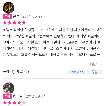
기 때문입니다. 그것이 바로 앞서 말한 나오미와 닛타 입니다. 소설
다음 장소로 온갖 사람들이 모이는 호텔이라는 공간을 설정한 것은
청. 닛타 고스케 형사를 비롯한 일선 형사들이 호텔 직원으로 변장한
메뉴
속에서 형사 닛타는 프런트에서 내보인 손님의 가면에 만족하지 않고
꽤 영리하지 않았나 생각합니다. 누구를 의심할 것인가? 행동이 부자
채 다음 사건을 막기 위한 잠입수사에 들어간다. 닛타 고스케를 교육
글샘
2014-06-27
의심하고 의심해 어떻게든 그들이 쓴 가면을 벗기고 맨 얼굴을 드러
연스러운 손님? 억지 요구를 하는 손님? 범죄자처럼 생긴 손님? 호텔
하고 담당하게 된 호텔리어 야마기시 나오미. 얼레설레 전혀 호텔리
내보이고자 합니다. 반면에 나오미는 설령 그들이 가면을 쓰고 있다
을 방문하는 손님들의 호텔 내에서의 행동은 실제 호텔 밖에서의 행
어 같지 않은 닛타 형사를 엄하게 가르치고, 똑부러지는 일솜씨로 닛
는 것을 알았다고 해도 그들의 맨얼굴을 상관하지 않습니다. 가면을
동과 같을까? 호텔은 다양한 사람들이 이용하는 공간이죠. 불륜이나
타 형사의 반감을 어느새 존경으로 바꾸어 놓는다. 중반부까지는 나
호텔로 잠입한 형사들...닛타 고스케 형사는 이번 사건이 일어날 것으
썼다면 나름대로의 속사정이 있겠지라고 생각하며 가면을 가면 그대
밀회의 장소로 이용되기도 하고요. 그럴 경우 이들은 자신의 실제 모
오미와 닛타의 호텔리어 놀이(?)에 집중하고 있다. 호텔리어로서의
로 위치 확정된 호텔의 프런트에서 근무하게 된다. 베테랑 호텔리어
로 존중해 줍니다. 그렇게 둘은 상반되면서 가면에 대한 사람들의 반
습을 사람들에게 보여줄까요? 아니면 가면으로 자신의 본 모습을 가
마음가짐, 진상 부리는 손님 대처법, 요상한 손님들과의 에피소드, 혹
야마기시 나오미와 한 조를 이루어 일하면서,고운정 미운정이 다 들
응을 각각 대표하고 있습니다. 그런데 이 닛타와 나오미 커플은 바로
릴까요? 호텔 직원들에게는 그런 수상한(?) 손님의 정체를 파헤칠 권
시 범인아냐 싶은 의심스러운 인물들. 전문적인 직종과 직장에서 벌
어가면서 사건을 해결하는 재미있는 소설이다. 이 소설의 뛰어난 점
소설의 주인공들 입니다. 그렇다면 히가시노 게이고가 이 두 반응들
한이 있을까요? 없죠. 손님이니까요. 그런 어려운 상황에서 경찰들은
어지는 각종 에피소드와 인물들에 대한 이야기를 펼쳐놓는데, 예전에
은,무엇보다 호텔의 직원으로서 매력을 담뿍 지닌 나오미의 프로 근
을 모두 아우르면서 그 진정한 해답을 추구하고 있다고 해도 무방하
손님을 왕처럼 모셔야 하는 호텔 직원으로 위장한 채 연쇄살인사건을
읽었던 <공항의 품격>이라는 작품을 떠올리게 했다. 공항에 파견나
성과,닛타 형사의 멋진 매력을 가득 맛볼 수 있다는 것이다. 사건을 해
더보기
지 않을까 싶네요. 그런데 닛타와 나오미는 주인공일 뿐만 아니라
막아야 합니다. 전혀 연관성이 없는 세 건의 연쇄살인사건. 그러나 이
온 여행사 직원이 겪는 공항에서의 다양한 에피소드를 그려낸 작품인
결해 나가는 지점에서두 가지의 소수점 조합의 숫자들은 '파이브'라는
공감 (
1
)
댓글 (0)
이 소설의 탐정이기도 합니다. 이 소설에서 보여주는 게이고의 뛰어
상한 숫자 메시지라는 공통된 증거물이 사건 현장에 남습니다. 전혀
데, 나름 급박한 분위기도 있고, 추리요소가 약간 들어간 에피소드도
소설을 읽은 내 눈에는 금세 좌표로 읽혔는데,그 좌표가 조금씩 흔들
난 점은 주제에 천착하느라 미스터리를 소홀히 다루지 않는다는 것입
연관성은 없으나 증거에는 일관성이 있는 이상한 연쇄살인사건. 코르
있어 더욱 겹쳐보이지 않았나 싶다. 500여 페이지에 이르는 이 <매스
리고 있어서 조정이 되는 부분은 날카롭고,그런 연관성을 찾는 추리
니다. 최근에 히가시노 게이고는 독자를 끝까지 몰입시키는 필력은
테시아도쿄 호텔이 다음 사건의 장소로 밝혀집니다. 과연 범인은 누
커레이드 호텔> 전반부 300여 페이지 분량까지의 제목을 다시 붙여
도 재미있다. 문제가 점점 위기감을 조성하며 파국으로 치달을 지점
메뉴
여전할지 몰라도 미스터리로서의 매력은 많이 퇴색되었다라는 평가
구일까? 도대체 이렇게 복잡하게 범죄를 저지르는 이유는 무엇일까?
보자면 <호텔의 품격> 정도 되지 않을까. 그러나 전체적으로 사건해
에서,뜻밖의 문제가 돌발적으로 발생할 것처럼 조마조마하게 사건들
히버드
2012-08-14
를 들었습니다만 이 '매스커레이드 호텔'만은 거기에 대해 제대로 된
잘난 척 하는 형사 닛타와 우수한 여성 호텔리어 나오미가 일반 손님
결과 전혀 무관한 이야기들은 아니다. 결정적인 복선도 마련되어 있
을 배열하는 솜씨도 뛰어나다. 나오미와 닛타의 애정 라인도 풋풋한
카운터 펀치를 먹이는 작품이라 할 수 있을 것 같습니다. 연쇄 살인 사
들을 맞이하면서 벌어지는 다양한 에피소드는 이 큰 사건을 해결하는
고, 일련의 에피소드들이 가져다주는 발상의 전환과 깨달음이 사건을
느낌이 들고,무언가 전문적인 일꾼들의 프로의식도 아름답다. 히가시