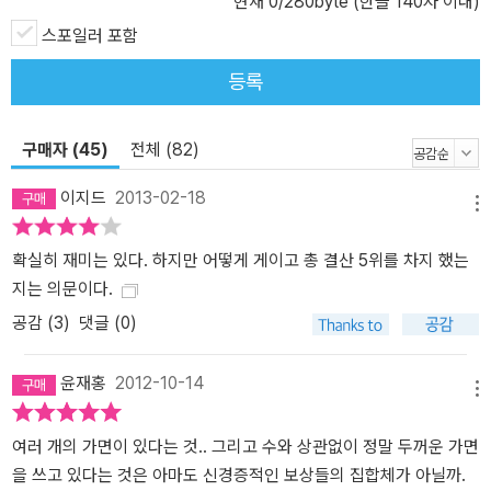
현재
0
/280byte (한글 140자 이내)
을 둘러쓰기도 한다. 가족이나 직장에서의 위치에 따라 가면의 모습
스포일러 포함
이 다양하게 달라지기도 한다. 어쩌면 마지막까지 지녀야 할 본래의
얼굴이라는 것은 어디에도 없는 허상인지도 모른다. ‘호텔을 찾아오
등록
는 사람들은 손님이라는 가면을 쓰고 있다’, ‘사람들은 어떤 의미에서
는 가면무도회를 즐기기 위해 호텔에 찾아온다’는 야마기시 나오미의
구매자 (45)
전체 (82)
말은 곱씹어볼 만하다. - 옮긴이의 말 중에서 하지만 오히려 그런 모
습에서 우리의 자화상과 마주친다. 이 작품이 오락성 강한 추리소설
이지드
2013-02-18
로만 읽히지 않는 것은 바로 그런 이유 때문이다. ■ 거장의 손끝에서
메뉴
탄생한 재기 발랄한 新 캐릭터! 유가와 교수와 가가 형사를 잇는 새로
확실히 재미는 있다. 하지만 어떻게 게이고 총 결산 5위를 차지 했는
운 캐릭터, 닛타 고스케! 경시청 소속의 닛타 고스케 경위는 삼십 대
지는 의문이다.
중반의 혈기왕성한 엘리트 수사관이다. 범인이 남긴 암호를 가장 먼
저 풀었으며 그 공로를 인정받아 호텔 프런트에 배치된다. 넘치는 자
공감 (
3
)
댓글 (0)
신감 덕분에 건방져 보인다는 오해를 간혹 받지만 “공로를 세우지 못
하는 것보다 악한 자를 놓치는 게 더 싫다”고 할 만큼 투철한 직업 정
윤재홍
2012-10-14
메뉴
신을 가졌다. 닛타 형사의 가장 큰 매력은 성장하는 캐릭터라는 점이
다. 빈틈없는 호텔리어 야마기시 나오미의 눈에 처음 비친 그는 무례
여러 개의 가면이 있다는 것.. 그리고 수와 상관없이 정말 두꺼운 가면
하고 오만한 형사였다. 하지만 뒤로 갈수록 그런 선입견은 조금씩 허
을 쓰고 있다는 것은 아마도 신경증적인 보상들의 집합체가 아닐까.