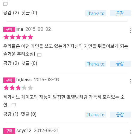
물어진다. 고객 접대는 호텔 직원이나 하는 것이라고 했다가 호텔 명
성에 흠집이라도 갈까봐 어느새 등줄기를 빳빳하게 세우고 진짜 호텔
공감 (
2
)
댓글 (0)
리어처럼 걷고 말한다. 그런가 하면, 한물 간 형사라고 우습게 봤던 동
료 형사의 진면목을 알게 되자 자신이 틀렸음을 깨닫고 그 장점을 높
iina
2015-09-02
이 사는 태도 또한 인상적이다. 또한 여러 번의 시행착오를 거쳐 마침
메뉴
내 사건을 해결하고야 마는 특유의 집념과 끈기는 유가와 교수의 천
우리들은 어떤 가면을 쓰고 있는가? 자신의 가면을 뒤돌아보게 되는
재성이나 가가 형사의 인간미와는 또 다른 매력으로 다가온다. 외유
즐거운 추리소설!
내강의 섬세하고 따뜻한 매력을 가진 미모의 호텔리어, 야마기시 나
오미 닛타 형사의 호텔리어 교육을 맡은 야마기시 나오미는 호텔 일
공감 (
2
)
댓글 (0)
에 대한 자부심과 프로 근성을 100퍼센트 보여주는 캐릭터다. 전도유
망한 여성 호텔리어로서 매사 깔끔한 일처리로 상사의 신임을 한 몸
hi,keiss
2015-03-16
메뉴
에 받는다. “호텔리어는 손님의 맨얼굴이 훤히 보여도 그 가면을 존중
해드려야” 한다고 철석같이 믿고 있는 그녀의 뒤를 좇다보면 아! 호텔
히가시노 게이고의 재능이 밀접한 호텔방처럼 가득히 모여있는 소
이 이런 곳이구나, 호텔리어들은 이런 일을 하는구나, 하고 감탄할 수
설.
밖에 없다. 게다가 오만하고 자기밖에 모르는 남자를 부드럽게 포용
공감 (
1
)
댓글 (0)
하고 리드하는 외유내강의 멋진 여자다. 마지막 책장을 덮을 때쯤에
는 실제로 그녀가 근무하는 호텔이 있다면 꼭 한번 들러보고 싶단 생
soyo12
2012-08-31
각이 들게 될 것이다. 시원찮게 생겼지만 알고 보면 엄청난 인맥을 가
메뉴