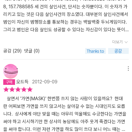
니다. 그리고 결국은 범인이 밝혀지고 그 범인의 뜻밖의 살인의도가
8, 157.788585 세 건의 살인사건, 단서는 숫자뿐이다. 이 숫자가 가
드러납니다.우리는 살아가면서 많은 사람을 만나게 되고 의도했던 하
리키고 있는 것은 다음 살인사건의 장소였다. 대부분의 살인사건에서
지 않았던 많은 상처를 주고 받게 됩니다. 그 상처가 상처를 받는 입장
범인이 자신의 범행장소를 통보하는 경우는 백발백중 두뇌게임이다.
에서 얼마나 클 수 있는 것인지 그 상처로 인해 그 사람의 인생이 얼마
그리고 범인은 다음 살인도 성공할 수 있다는 자신감이 있다는 뜻이
나 무너질 수 있는 것인지 돌아보게 해주는 글 이었습니다. 살아오면
다. 닛타 고스케 형사가 호텔리어가 된 이유는 세번째 연쇄살인 사건
더보기
서 또 앞으로 살아가면서 다른 사람을 대하는 태도에 대해 다시 생각
의 범인이 가리키고 간 범행장소가 바로 호텔이기 때문이다. 혈기왕
공감 (
29
)
댓글 (0)
해보게되는 기회가 됐습니다.
성하고 다혈질인 닛타 형사는 호텔리어가 되기 위한 교육을 받고 위
장잠입을 하는데 이 닛타 형사를 바라보는 빈틈없이 완벽한 호텔리어
나오미 눈에는 불안하기만 하다. 그도 그럴것이 형사라는 직업은 써
메뉴
비스정신과는 동떨어진 막가파? 고, 호텔리어는 써.비.스 정신으로 완
오드득
2012-09-09
전무장하지 않으면 힘든 직업이기에 닛타형사에게 호텔업무를 가르
쳐주는 나오미는 당연히 불안할 수 밖에. 호텔에서 여러날 근무하면
서 겪게 되는 손님들과의 좌충우돌 속에서 닛타형사는 호텔에 들리는
살면서 '가면(MASK)' 한번쯤 쓰지 않는 사람이 있을까요? 현대
무수한 사람들이 가면을 쓰고 있다는 생각을 하게 된다. 손님들은 가
란 어찌보면 가면을 쓰지 않고서는 살아갈 수 없는 시대인지도 모릅
면을 쓰고 맨얼굴을 보여주지 않은채, 모두 거짓을 말하고 있기 때문
니다. 상사에게 야단 맞을 때는 아무리 억울해도 수긍한다는 가면을
이었다. 닛타 형사의 눈에 비친 호텔이라는 장소는 때론 불륜의 현장
써야 하고 시시하기만 한 상사의 농담에도 아주 웃겨 죽겠다는 가면
이 되기도 하고 , 간직하고 싶은 추억의 한 장소가 되기도 하고, 호텔
을 써야 합니다. 이런 저런 가면을 하도 많이 쓰다 보니 어느 때는 진