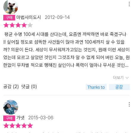
이해하는 과정은 어른이 되어가는 모습이다. 누구나 가면을 쓰고 살
서 히가시노 게이고가 이 소설에서 무엇을말하려는지 직접 드러날 수
막기 위한 선택이었다. 아무런 연관도 없는 세 명의 피해자, 사건마다
메뉴
지만, 누구도 타인의 맨얼굴을 이해하려 하지 않기에 타인의 맨얼굴
있도록 말입니다. 코르테시아도 호텔의 프런트 담당 나오미는 손
알 수 없는 조합인 두 개의 숫자만을 남긴 세 건의 살인사건에 숨겨진
마법사의도시
2012-09-14
을 존중한다는 것은 성숙된 모습이다. 살면서 무수하게 '나'를 찾기 위
님이 호텔에 머무르는 동안만은 최상의 만족을 얻도록 해야 한다는
단서를 통해 다음 서건 장소를 알아낸다. 도쿄 최고의 야경으로 유명
한 여정을 떠나지만, 그 여정은 타인을 이해하는 것으로 완성된다는,
것을 그 무엇보다 중시하는 열혈 호텔리어입니다. 그런 그녀에게 하
한 최고급 호텔에서 과연 살인은 일어날까? 소설은 예고된 범죄 공간
이론으로는 쉽게 말할 수 있지만, 타인의 맨얼굴을 존중한다는 것은
루는 청천벽력과도 같은 소식이 떨어지는데요, 그것은 최근 도쿄에서
에서 사건을 막고 범인을 검거해야 하는 단순 명료한 추리소설의 형
평균 수명 100세 시대를 산다는데, 요즘엔 까딱하면 바로 죽겠구나
얼마나 힘든가 말이다. 부끄럽지만 한번도 타인이 쓰고 있는 가면속
잇따라 일어나는 연쇄 살인 사건 수사를 위하여 경찰들이 호텔 직원
식과 요건을 갖추고 있다. 형사들은 벨보이, 하우스 키퍼, 방문객, 프
!! 싶어질 정도로 섬뜩한 사건들이 많아 과연 100세까지 살 수 있을
의 맨얼굴을 보려고 한 적도 이해하려 한 적도 없는 것 같다. 이 책은
으로 위장 취업하게 되었다는 그것입니다. 형사로서의 자질은 어떨지
런트 직원으로 위장하며 수사한다. 범인에 대해 밝혀진 단서가 없으
까? 의문이 든다. 세상이 무서워져가고있는 것인지, 원래 이런 세상이
추리소설이지만, 사건의 전개와 살인사건에 대한 이야기보다 내게는
몰라도 호텔리어로서는 초심자라 어설프기 짝이 없어 손님들의 기분
니 모든 인물이 용의자가 될 수 있다. 이 소설이 흥미로운 점은 그 공
었는데 모르고 살았던 것인지 그것조차 알 수 없게 되어 버린 오늘, 원
타인을 이해하는 방법을 가르쳐주는 것 같았다. 누군가의 맨얼굴 , 당
을 망치고 호텔의 신뢰를 떨어뜨릴 것이 분명한 그들이 나오미로서는
간이 바로 호텔이라는 점이다. 호텔은 각양각색의 사람들이 출입한
한없이 무차별 적으로 행해진 살인이나 폭력이 얼마나 무서운 것인지
신은 존중해줄 수 있는가? 하며......히가시노 게이고는 언제나 내게
여간 달갑지가 않은데요. 그래서 나오미는 결심합니다. '연쇄살인 수
다. 더구나 호텔리어는 고객의 입장에서 그들을 보호하려 한다. 호텔
현실 속에서 실감하고 또 실감하고 있다. 현실 속의 공포는 추리 소설
더보기
물음표를 남겨주는 작가다. ★ 히가시노 게이고의 몇번째 작품인
사야 어쨌든 아무리 형사라고 해도 호텔에서 일하는 동안은 호텔리어
리어인 나오미가 닛타와 마찰이 생기는 이유도 그 때문이다. 닛타의
이 주는 그것과는 또 다른 것이니까. 추리 소설을 좋아하는 까닭은 맞
공감 (
2
)
댓글 (0)
지 모르겠다. 그래도 유일하게 좋아하는 추리소설 작가이지만, 워낙
가 우선이야! 어엿한 호텔리어가 될 수 있도록 내가 가르치겠어!'라고
고교시절 교생 선생님이 과거의 오해로 호텔리어로 나타난 닛타에게
춰가는 재미가 있어서였다. 퍼즐을 맞추듯 조각을 끼워나가듯 마지막
다작가라 내가 읽어본 것은 손에 꼽힌다. 이번 , 매스커레이드 호텔은
말입니다. 그것도 아주 단단한 각오로! 이 각오에 희생양이 된 사람
온갖 트집을 잡아도 불평이나 불만을 제기해서는 안되는 것이다. 결
에 탐정이 '당신이 범인이야'하기 전에 내가 먼저 범인을 지목하는 희
다소 임팩트가 부족한 느낌이다. 뭐 다른 작품에 비해서이니까 . 참고
이 바로 경시청의 닛타입니다. 사실은 그 역시 이 호텔 직원 위장 수사
국 닛타 형사는 나오미에게 사건의 전말을 알려주고 협조를 구한다.
열감과 사건 속에서 파헤쳐지는 사람들의 이야기가 좋아서였다. 현실
메뉴
하시고.. 우선 용의자 X의 헌신을 보자. 사람이 순수함에 반해서 순
가 그리 달갑지가 않았어요. 연쇄살인사건의 유일한 단서인 암호를
호텔에 대한 애정으로 나오미는 그를 돕지만 여전히 불만을 감추지
의 무시무시한 사건들과는 달리. 하지만 어찌보면 소설 속에서도 무
가넷
2015-03-06
수함을 지키기 위해 희생한다? 이 책을 다 읽고 그런 사랑이 존재할
뛰어난 추리로 해독해낸 그이니만큼 호텔에서 언제올지 모르는 범인
못한다. 그러니까 닛타는 호텔에 방문하는 모든 고객들을 의심하며
차별 살인이 벌어지고 단 한 사람에게 복수하기 위한 트릭으로 다른
수 있을까? 하는 물음이 떠나지 않을 정도로 진한 여운이 남는다.주인
을 기다리기 보다는 바깥에서 단서들을 찾아내어 추리를 통해 숨어있
뒷조사를 하려는 반면, 나오미는 자신의 경험을 토대로 고객을 옹호
사람들을 헤치는 범인이 등장하기도 한다. 그때는 왜 그다지 잔인하