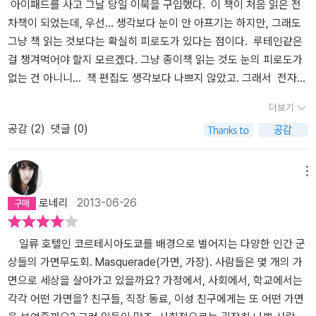
공 이시가미를 통해서 본 사랑이란 모든 정신적인 것은 때론 모든 육
는 범인을 추적하고 싶은 마음이 더 컸기 때문이죠. 하지만 명령은 명
한다. 누군가에게는 잠시 머무르는 공간일지 모르지만 나오미에겐 소
게 보이질 않았던 것일까. 아마 생명감을 느낄 수 없어서였을 것이다.
아이패드를 사고 그날 당일 이북을 구입했다. 이 책이 처음 읽은 전
체적인 사랑을 초월하는 것을 보여주는데 주인공이 죽기 바로 직전
령. 본심을 숨기고 순종하는 가면을 쓸 수 밖에요. 그것만으로도 실은
중한 추억이 담긴 곳이자 일터이니 당연한 일이다. 설사 그가 진실을
그저 허구의 인물들이 이름만 나타났다 죽었다로 표기되는 것 뿐이니
차책이 되었는데, 우선... 생각보다 눈이 안 아프기는 하지만, 그래도
바라본 '순수'가 결국 이시가미의 존재의 이유가 되어 인생을 바꾸어
괴로워 죽을 지경인데 이 나오미란 여자는 수사를 위해 임시로 쓴 것
숨긴 채 가면을 쓴 이라 하더라도 말이다. 소설은 호텔에서 일어날
까. 좋아하는 작가 히가시노 게이고의 새로운 소설 [매스커레이드 호
그냥 책 읽는 것보다는 확실히 피로도가 있다는 점이다. 루테인같은
놓는다. 누군가에게 살아가는 이유가 된다는 것, 그런 강렬한 메세지
에 불과한 호텔리어라는 가면을 자신의 진짜 얼굴이라는 듯이 시종일
수 있는 모든 경우의 수를 보여준다. 인간이 얼마나 위선적일 수 있는
텔]에서도 어김없이 살인이 먼저 일어났다. 30세 오카베 라는 회사원
걸 챙겨먹어야 할지 모르겠다. 그냥 종이책 읽는 것도 눈의 피로도가
를 담고 있다. 히가시노 게이고와의 첫번째 만남이었던 책이라 여전
관 가르치고 야단치고 성가시게 굴고 있으니 더욱 고달플 수 밖에 없
지, 인간의 집착이 얼마나 무서운지, 감춰진 욕망의 크기를 낱낱이 드
이 교살된 상태로 발견되었다. 그의 죽음만으로는 단서가 부족한 찰
없는 건 아니니... 책 편집도 생각보다 나쁘지 않았고. 그래서 전자책
히 순수와 사랑과 욕망에 대한 근원적인 물음을 던져주었던 책이
습니다. '제길! 나는 형사라구!' 몇 번이나 그렇게 어필해 보지만 투철
러낸다. 숙박부에 기재하는 이름과 주소, 연락처가 가명인 경우는 허
라 또 다른 시체가 나타났다. 이번에는 43세 주부 노구치 후미코. 액
으로 나와 있는 히가시노 게이고의 책은 몇권 빼고 다 구입했다. 여
더보기
다. 유성의 인연. 이 책은 더 말할 것도 없다. 유성이 떨어지는 날, 부
한 신념의 소유자 나오미 앞에서는 그야말로 속수무책일 뿐! 여기까
다하고 남의 눈을 피해 사랑을 나누는 위험한 관계를 지속하기 위한
살. 대체 이 두 남녀에게 무슨 공통점이 있는 것일까? 에 주목하고 있
튼 전자책에 대한 평은 이만 그만하고 책을 이야기 하자면... 히가시노
공감 (
2
)
댓글 (0)
모님의 잔인한 죽음으로 시작하여 사회에 내던져진 세 남매의 이야
지 이르면 우리는 바로 알 수 있게 됩니다. 이 소설은 제목 자체에서
방문도 많은 곳이 호텔이다. 내가 아닌 나로 살 수 있는 곳이기도 한
는데 소설 속 살인은 정신없이 휘몰아친다. 마치 태풍처럼. 이번에는
게이고의 책 중 제일 좋아하는 책이 될 것 같다는 점이다. 난 단순히
기. 그리고 범인과의 사랑, 참 인연이라는 끈과 사랑이라는 두가지 굴
분명하게 드러났던 대로 가면과 위장이 핵심이라는 것이 말이죠. 사
것이다. 물론 어느 공간이든 가능하지만 호텔이라는 곳은 허락받은
53세의 가즈유키라는 교사다 후두부가 가격된 채 발견되었다. 세 명
트릭의 기발함이나 정교함 사건을 풀어나가는 논리자체를 즐기는 편
레에서 고민하고 있던 주인공들의 심리묘사가 돋보이던 작품이었다.
회와 더불어 살아가기 위해서는 어쩔 수 없이 해야하는 그것의 의미
공간이라고 해야 할까. 색안경을 끼고 보면 사람들은 모두 위험한 존
의 죽음에는 그 어떤 공통점도 없어 보였다. 숫자를 발견하기 전까지
은 아니다. 추리소설에서도 확실히 이야기를 중점에 두고 읽는 편이
메뉴
일생에 단 한번 뿐인 인연이 운명처럼 다가왔는데 그 인연은 악연이
를 되새겨 보는 것. 바로 그것을 히가시노 게이고는 '매스커레이드 호
재이며, 속이려고 마음만 먹으면 남을 속일 수 있는 현재 우리 사회의
는. 그들의 살해 현장에는 알 수 없는 숫자들이 남겨져 있었는데, 14
다. 일전에 읽었던 고향이 홈즈 시리즈 정도가 된다면야 짜증이 난다
로네리
2013-06-26
었다는 것. 삶은 때론 그렇게 잔인한 법이다. 붉은 손가락. 이 책은 사
텔'을 통해 보여주려 합니다. 그것에 다가가기 위한 첫 걸음으로 히가
모습을 포착할 수 있는 공간인 것이다. 그것은 안락하고 편안한 객실
3803944 같은 암호처럼 보이는 숫자들이었다. 루팡의 기암성으로
고 생각하겠지만. 사건은 호텔에서 벌어지게 된다. 여기서 다양한 이
람이 태어나면서 첫 관계를 맺는 사회적 존재로서의 부모와 가족이라
시노 게이고는 사람들이 가면을 쓴다는 것을 알았을 때 보이게 되는
을 위해 많은 감시 카메라가 함께 존재하는 것과 같다. 열정과 패기만
가는 단서도 아니고 이 무슨 해괴한 사건인지.하지만 곧 숫자들이 장
야기들이 엮이게 되는데, 호텔이라는 장소가 불특정 다수가 모인 곳
는 울타리, 우리 사회에 소통의 단절이 보여주는 사회 문제를 다룬 소
반응으로 부터 시작합니다. 그것이 바로 불륜의 장소로 자주 애용되
앞세운 닛세와 어리바리한 아저씨 같지만 범죄 해석과 정보 수집에
소를 의미함을 알게 되고 닛타고스케 형사는 다음 살해예고 장소인
이나 보니 이런저런 사연의 사람들이 흘러들어오기 마련이다. 그런
일류 호텔인 코르테시아도쿄를 배경으로 벌어지는 다양한 인간 군
설이다. 이 책 읽으면서 우리 사회에 위기 의식을 느꼈던 것 같다. 요
는 호텔을 소설의 주된 공간적 배경으로 가져온 까닭입니다. 만일 당
탁월한 노세와 현장에서의 경험으로 탁월한 추리 감각을 선보이는 나
매스커레이드 호텔에서 호텔리어로 잠복하며 범인 검거에 나섰다.
사연의 이야기들이 흥미롭게 읽혀졌다. 사건 자체의 추리도 잊혀지지
상들의 가면무도회. Masquerade(가면, 가장). 사람들은 몇 개의 가
즘 부모들에게 아무래도 경각심을 심어줄만한 교육적인 측면도 있었
신이 호텔의 프런트 직원이라면 불륜이라는 자신의 진짜 욕망은 숨기
오미의 활약은 소설의 흥을 돋군다. 짧은 시간 경찰이 아닌 호텔리어
사건이 일어나고 탐정이 나타나고 단서를 찾아가다 범인을 검거하는
않는 선에서. 마지막에 범인의 동기를 보면 참 어떤 곳이건 원한을 질
면으로 세상을 살아가고 있을까요? 가정에서, 사회에서, 학교에서는
던 추리소설이라는 점에 높은 점수를 주었던 책이다. 백야행은 로맨
고 그저 잠만 자러온 것 처럼 가면을 쓰고 온 사람들을 많이 만나게 되
로 생활하면서 닛타는 타인에 대한 가면 벗기기가 아닌 이해의 폭을
것. 평소의 추리소설이라면 이 순서로 진행되었을 것이다. 하지만 이
지 알 수 없겠다 싶었다. 난 그렇게 되는게 싫어서 남들에게 싫은 소리
각각 어떤 가면을? 친구들, 직장 동료, 이성 친구에게는 또 어떤 가면
틱 스릴러로 재미로는 최고의 작품이 아닌가 한다. '하얀 어둠속을 걷
겠죠. 거짓말엔 개인차가 존재하니 능숙한 사람이 있는 반면에 서투
넓히고 나오미 역시 닛타를 응원한다. 누가 범인일지 단 한 명의 고
작품은 언제나 최고의 트릭을 자랑하는 히가시노 게이고의 작품이다.