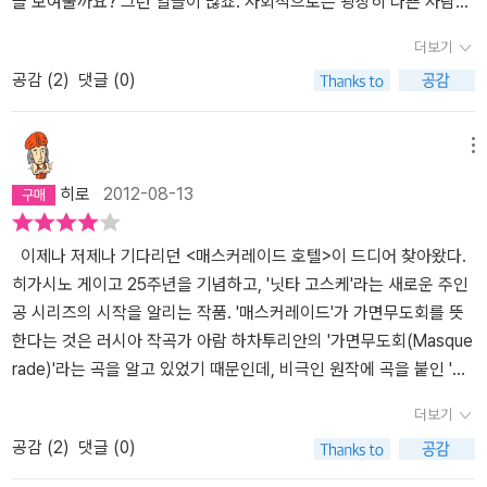
를 못하는 건지도 모르겠다. 혹시나 미움을 받아서 나에게 피해를 주
을 보여줄까요? 그런 일들이 많죠. 사회적으로는 굉장히 나쁜 사람인
다'라는 부제처럼 언제나 하얀 여자를 따라다니는 어둠 속의 남자 . 묘
른 사람도 얼마든지 있을 것입니다. 그 때 그 가면을 쓴 자들 앞에서
객도 놓치 수 없기 때문에 독자는 집중할 수밖에 없다. 방문객은 물론
더군다나 그의 25주년작이기에 일반적이지 않았다. 고스케는 호텔
면 어쩌나 하는 생각...이라는게 솔직한 이야기가 아닌가 싶기도 하
데, 가정에서는 매우 자상한 아버지. 아내나 딸들에게 매우 잘하는 아
더보기
한 러브스토리이기도 하지만, 유년기의 비틀어진 운명을 보여주는 아
당신의 반응은 어떤 것일까요? 히가시노 게이고는 바로 그 질문을
이며 내부의 호텔 사정을 가장 잘 알며 마스터키를 지닌 직원도 의심
리어로 잠복하면서 그들이 일터에서 얼마나 수고하는지, 세상에 얼마
다. 내가 워낙에 부정적인 사람이고 하니 이런 생각을 더 하는지 모르
버지. 그러나 사회에서는 온갖 비리와 범죄를 저지르는 정치인. 이 사
공감 (
2
)
댓글 (0)
름다운 작품이다. (재미는 백야행이 최고이고 감동은 붉은 손가락?
위하여 호텔이라는 배경을 가져왔습니다. 그리고 아니나 다를까 아예
해야 한다. 히가시노 게이고는 함께 범인을 추리하고 예상 경로를 추
나 별난 고객들이 있는지, 일하면서 융통성을 발휘해야하는 순간이
겠다. 여튼 그냥 난 착한가면을 쓰고 싶은 건지 나로 인해서 남들이 피
람은 어떤 사람일까요? 어떤 가면을 쓰고 살아가는 것일까요? 히가시
)
소설에는 불륜을 저지르기 위해 호텔에서 사용하는 교묘한 속임수마
리하는 동시에 인간 심연을 들여다 볼 수 있는 즐거움을 선사한다. 때
어느 때인지를 깨닫게 된다. 범인을 잡는 일말고 어려운 일 투성이인
해나 상처를 받지 않기는 바란다. 그런데, 나쓰메 소세키의 소설 <도
노 게이고의 이번 작품은 새로운 형사 캐릭터를 등장시켜 추리/스릴
저 등장하기까지 하지요. 이것까지 고려하면 바로 이 질문이 이 소설
로 가면의 날로 채우고 싶은 욕망, 혹은 때로 가면의 날로 채워야만 하
세상이었던 것이다. 곧 범인은 검거되지만 호텔이라는 한정적인 공간
련님>을 읽어가다가 주인공이 '걱정하는 겁쟁이는 친절한 법' 이라고
러 형식으로 이야기를 전개시키는데 핵심은 바로 가면(거짓)입니다.
메뉴
을 통해 독자들에게 던지고 싶은 히가시노 게이고의 질문 자체라고
는 삶에 대해서 말이다.
속에서 '이 안에 범인이 있다!!!'며 범인을 찾는 동안 호텔 안에서 벌어
이야기 했었는데 괜히 뜨금해져 버렸었다. 하지만 그런 생각으로 지
새로운 캐릭터와 이야기에 꽤 공을 들인 흔적이 보입니다. 대범한 상
히로
2012-08-13
해도 상관없지 않을까 싶습니다. 그래서 여기에 바탕해서 보자면 사
지는 일들이 우리네 일터와 다르지 않아 더 정감이 갔다. 추리소설인
낼 수는 없다. 내가 해야할 일이 있기 때문이다. 좋게좋게 친절하게 이
상력으로 사건의 핵심을 파고드는 조금은 속물적인 형사 닛타가 이번
람들이 타인이 가면을 쓰고 있다는 것을 알았을 때 보이는 반응은 크
데도 인간미가 느껴졌다면.....이상한 일일까.
야기 하더라도 상처나 원한을 줄 수도 있다는 점은 변함이 없기도 하
작품의 주인공입니다. 아직 첫 등장이라서 그런지 유가와 교수나 가
게 두 가지라고 할 수 있을 것 같습니다. 그 중 하나가 그 가면 아래 깃
고. 성격 자체가 워낙 소심해서 어쩔 수 없지만, 내가 스스로 질문을
가 형사의 매력에는 조금 못 미칩니다. 동료 형사 노세나 우수한 여성
이제나 저제나 기다리던 <매스커레이드 호텔>이 드디어 찾아왔다.
들어 있는 진짜 얼굴을 보고 싶어 하는 것이라면 다른 하나는 쓰고 있
던져서 상처를 받지 않을 수 있는 정도에서 처리하는 수밖에 없겠다.
호텔리어 나오미의 캐릭터와의 상호작용은 좋으나, 독립적인 매력으
히가시노 게이고 25주년을 기념하고, '닛타 고스케'라는 새로운 주인
는 가면을 그게 진짜이든 아니든 상관없이 그 자체로 인정해 주는 것
남의 가면을 벗겨서 날것을 볼 수 있는 것도 아닌 상태에서 이 외에는
로는 조금 아쉽더군요. 물론 앞의 두 매력적인 탐정 캐릭터와 겹치지
공 시리즈의 시작을 알리는 작품. '매스커레이드'가 가면무도회를 뜻
이라 할 수 있겠지요. 이를테면 최근에 종영한 드라마 각시탈에서 어
방법이 없을 것 같고 하니. 그럼에도 상처를 주거나 원한을 남길 수 도
는 않아서 확실히 존재감은 있지만, 앞의 두 탐정 캐릭터가 워낙 매력
한다는 것은 러시아 작곡가 아람 하차투리안의 '가면무도회(Masque
떻게든 각시탈을 벗겨서 그 정체를 알고자 했던 일본 형사 슌지가 전
있다는 점에서는 각오를 하고 있다. 별 수 없는 일이다. 그나저나...
적이어서 아쉬움은 어쩔 수 없이 남네요. <매스커레이드 호텔>에는
rade)'라는 곡을 알고 있었기 때문인데, 비극인 원작에 곡을 붙인 '가
자에 해당한다고 한다면 각시탈의 정체가 누구이건간에 그 활약만으
닛타나 나오미는 과연 어떻게 될까. 알게 모르게 흐르던 두 사람 사이
다양한 인간들이 등장합니다. 경찰 관계자들, 호텔 직원들, 그리고 다
면무도회'와 전체적인 틀은 다르지만 어쨌거나 호텔에서 일어난 비극
더보기
로 환영했던 조선 백성들은 후자라 할 수 있겠네요. 히가시노 게이고
의 기류를 보자면...
양한 손님들. 경찰과 호텔 직원들 간의 손님을 놓고 벌어지는 대립관
이라는 점을 놓고 볼때 묘하게 일맥상통하는 부분도 있다는 느낌이
공감 (
2
)
댓글 (0)
는 소설에서 이 두 가지 반응을 다 고려하고 있다고 하겠는데요. 그것
계가 무척 잘 표현되어 있습니다. 그리고 이상한 손님들의 비유를 맞
들었다. 3건의 연쇄살인 사건이 일어나고, 현장에 놓인 묘한 숫자 메
은 정확히 그 두 반응이 소설 속에서 각각 하나의 인물로 표현되고 있
춰야 하는 호텔 직원들의 고충도 잘 드러나 있고요. 연쇄살인사건의
세지 덕분에 다음 범행장소가 '코르테시아도쿄 호텔'임을 알게된 경시