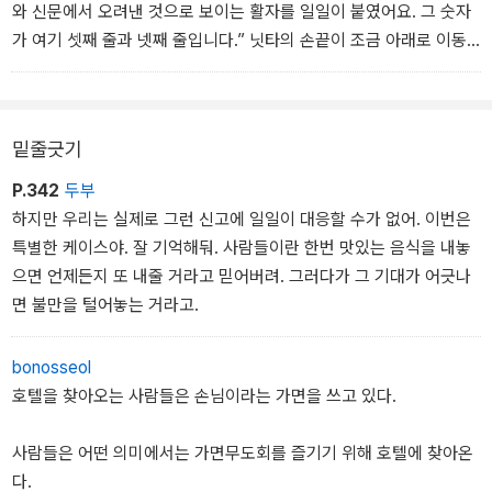
가.”
와 신문에서 오려낸 것으로 보이는 활자를 일일이 붙였어요. 그 숫자
“물론 그럴 가능성도 있어요. 이상하다고 결론을 내린 건 아니에요.
가 여기 셋째 줄과 넷째 줄입니다.” 닛타의 손끝이 조금 아래로 이동
맘에 좀 걸렸다는 정도지요. 형사는 일단 의심하는 게 일이라서.”
했다.
45.648055
149.850829
밑줄긋기
여기서 닛타는 얼굴을 들고 씩 웃었다.
“어때요, 이 숫자가 무엇을 의미하는지, 알겠어요?”
P.342
두부
하지만 우리는 실제로 그런 신고에 일일이 대응할 수가 없어. 이번은
특별한 케이스야. 잘 기억해둬. 사람들이란 한번 맛있는 음식을 내놓
으면 언제든지 또 내줄 거라고 믿어버려. 그러다가 그 기대가 어긋나
면 불만을 털어놓는 거라고.
bonosseol
호텔을 찾아오는 사람들은 손님이라는 가면을 쓰고 있다.
사람들은 어떤 의미에서는 가면무도회를 즐기기 위해 호텔에 찾아온
다.