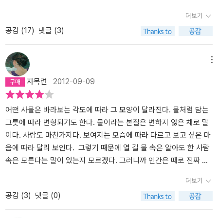
이라는 곳이 무궁무진한 삶의 이야기들을 남기는 것들을 몸소 체험하
짜 내 얼굴이 무엇인지 조차 잊어버릴 때가 있습니다. 조직사회에서
더보기
게 된다. 호텔리어라는 생소한 경험으로 닛타는 자신이 형사였을 때
버티려면 어쩔 수 없다고 스스로 납득시키지만 점점 진짜 나를 잃어
공감 (
17
)
댓글 (3)
전혀 생각하지 못했던 타인을 이해하는 방법을 조금씩 배우게 된다.
간다는 상실감에서 오는 씁쓸함은 달랠길이 없죠. 그리고 보니 프로
나오미를 통해 배운 호텔리어의 정신은 바로 가면을 존중해준다는 것
이트도 여기에 대해 말했던 것 같군요. 사회는 개인의 솔직한 욕망들
이기 때문이다. 원수는 외나무다리에서 만난다고 닛타형사가 과거
을 인정하지 않는데 ( 그렇게 되면 너무도 다양하고 한계가 없는 개인
메뉴
에 안좋은 인연으로 스쳤던 영어강사를 호텔의 손님으로 만나는데,
의 욕망 때문에 사회의 지속이 불가능하기 때문이죠.) 그래서 개인들
자목련
2012-09-09
과거의 영어강사는 사회에서 자신감을 상실한 뒤 낙향하기 전에 고
이 그 사회에 끼어들기 위해서는 자신의 진짜 욕망을 감추고 사회가
급호텔에서 마지막 밤을 보내기 위해 들린 것이었다. 고급호텔에서
원하는 가면을 쓸 수 밖에 없다고 말입니다. 그 때 개인들이 쓰게되
닛타를 만나자, 괜히 심술이 난 그는 고의적으로 닛타를 괴롭히는
는 가면을 프로이트는 가면을 뜻하는 그리스어인 '페르소나'라고 불렀
어떤 사물은 바라보는 각도에 따라 그 모양이 달라진다. 물처럼 담는
데 닛타형사는 화가 나지만, 정체를 밝힐 수 없어 당하기만 하는데....
습니다. 프로이트는 여기서 더 나아가 사실은 사람의 자아라는 것 자
그릇에 따라 변형되기도 한다. 물이라는 본질은 변하지 않은 채로 말
체트 아웃하는 날 자신을 괴롭힌 손님에게 사연을 듣게 된다. “호텔
체가 페르소나에 불과하다고도 말했습니다. 그만큼 가면이란 우리에
이다. 사람도 마찬가지다. 보여지는 모습에 따라 다르고 보고 싶은 마
리어는 손님의 맨얼굴이 훤히 보여도 그 가면을 존중해드려야 해
게 필수이며 스스로 다른 것으로 꾸미는 위장은 삶과 불가분 관계라
음에 따라 달리 보인다. 그렇기 때문에 열 길 물 속은 알아도 한 사람
요. 태어나자마자, 누군가에게 페르소나가 씌어지는 삶을 살아간다.
는 것을 강조한 것이죠. 이렇게 보자면 히가시노 게이고의 작가생활
속은 모른다는 말이 있는지 모르겠다. 그러니까 인간은 때로 진짜 나
누구나. 그래서 거꾸로 성인이 되면 진정한 '나' , 맨얼굴의 '나'를 찾으
25주년을 기념하는 작품 '매스커레이드 호텔'은 그대로 우리 삶을 은
를 감추기 위해 변장을 하거나 가면을 쓰기도 하는 것이다. 나쁜 의도
더보기
려는 노력을 해야 하는 것 같다. 그래서 닛타형사가 호텔일을 처음 시
유하고 있는 것이나 마찬가지인 것 같습니다. 그래서 호텔 이름이 사
가 아니더라도 말이다. 제목에서 암시하듯 히가시노 게이고의 『매스
공감 (
3
)
댓글 (0)
작하였을 때 어린아이처럼 보여졌다. 서투르고 어리숙하고 실수투성
실은 '코르테시아도'임에도 불구하고 굳이 가면무도회를 뜻하는 '매스
커레이드 호텔』에서 형사 닛타가 열흘 동안 자신의 신분을 감추고 호
이인 사회속의 내 모습이다. 시간이 지남에 따라 닛타형사가 타인을
커레이드'라 이름 붙인 게 아닌가 싶어지네요. 아마도 제목 자체에
텔리어로 살아야 하는 이유도 그랬다. 호텔에서 벌어진 살인 사건을