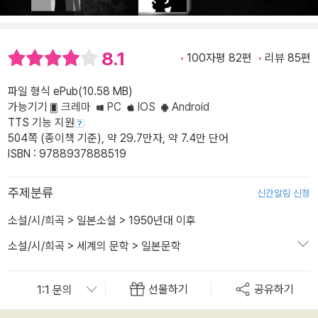
8.1
100자평 82편
리뷰 85편
파일 형식 ePub(10.58 MB)
가능기기
크레마
PC
IOS
Android
TTS 기능 지원
504쪽 (종이책 기준), 약 29.7만자, 약 7.4만 단어
ISBN : 9788937888519
주제분류
신간알림 신청
소설/시/희곡
>
일본소설
>
1950년대 이후
소설/시/희곡
>
세계의 문학
>
일본문학
선물하기
공유하기