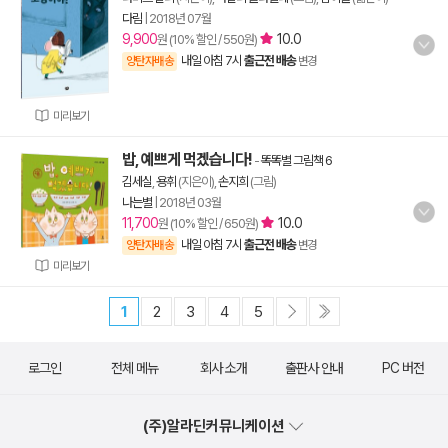
다림
|
2018년 07월
9,900
10.0
원 (10% 할인 / 550원)
내일 아침 7시
출근전 배송
양탄자배송
변경
미리보기
밥, 예쁘게 먹겠습니다!
-
똑똑별 그림책 6
김세실
,
용휘
(지은이),
손지희
(그림)
나는별
|
2018년 03월
11,700
10.0
원 (10% 할인 / 650원)
내일 아침 7시
출근전 배송
양탄자배송
변경
미리보기
1
2
3
4
5
로그인
전체 메뉴
회사 소개
출판사 안내
PC 버전
(주)알라딘커뮤니케이션