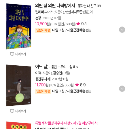
외딴 집 외딴 다락방에서
-
동화는 내 친구 38
필리파 피어스
(지은이),
햇살과나무꾼
(옮긴이)
논장
|
2018년 07월
10,800
9.3
원 (10% 할인 / 600원)
내일 아침 7시
출근전 배송
양탄자배송
변경
미리보기
어느 날,
-
웅진 모두의 그림책 6
이적
(지은이),
김승연
(그림)
웅진주니어
|
2017년 11월
11,700
8.9
원 (10% 할인 / 650원)
내일 아침 7시
출근전 배송
양탄자배송
변경
미리보기
특별 제작 물병 파우치 (대상도서 2권 이상 구매 시)