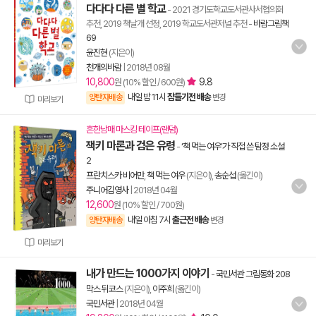
다다다 다른 별 학교
- 2021 경기도학교도서관사서협의회
추천, 2019 책날개 선정, 2019 학교도서관저널 추천
-
바람그림책
69
윤진현
(지은이)
천개의바람
|
2018년 08월
10,800
9.8
원 (10% 할인 / 600원)
내일 밤 11시
잠들기전 배송
양탄자배송
변경
미리보기
흔한남매 마스킹 테이프(랜덤)
잭키 마론과 검은 유령
-
‘책 먹는 여우’가 직접 쓴 탐정 소설
2
프란치스카 비어만
,
책 먹는 여우
(지은이),
송순섭
(옮긴이)
주니어김영사
|
2018년 04월
12,600
원 (10% 할인 / 700원)
내일 아침 7시
출근전 배송
양탄자배송
변경
미리보기
내가 만드는 1000가지 이야기
-
국민서관 그림동화 208
막스 뒤코스
(지은이),
이주희
(옮긴이)
국민서관
|
2018년 04월