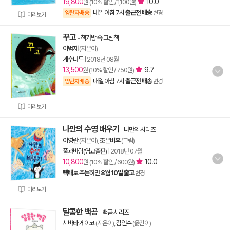
19,800
10.0
원 (10% 할인 / 1,100원)
내일 아침 7시
출근전 배송
양탄자배송
변경
미리보기
꾸고
-
책가방 속 그림책
이범재
(지은이)
계수나무
|
2018년 08월
13,500
9.7
원 (10% 할인 / 750원)
내일 아침 7시
출근전 배송
양탄자배송
변경
미리보기
나만의 수영 배우기
-
나만의 시리즈
이영란
(지은이),
조은비후
(그림)
풀과바람(영교출판)
|
2018년 07월
10,800
10.0
원 (10% 할인 / 600원)
택배
로 주문하면
8월 10일 출고
변경
미리보기
달콤한 백곰
-
백곰 시리즈
시바타 게이코
(지은이),
김언수
(옮긴이)