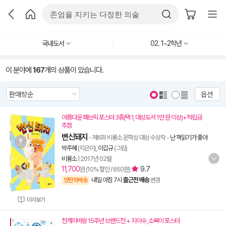
국내도서
02. 1~2학년
이 분야에
167
개의 상품이 있습니다.
옵션
아름다운 패브릭 포스터 3종(택 1, 대상도서 1만 원 이상)+적립금
추첨
변신돼지
- 제6회 비룡소 문학상 대상 수상작
-
난 책읽기가 좋아
박주혜
(지은이),
이갑규
(그림)
비룡소
|
2017년 02월
11,700
9.7
원 (10% 할인 / 650원)
내일 아침 7시
출근전 배송
양탄자배송
변경
미리보기
천개의바람 15주년 브랜드전 + 지이수, 소복이 포스터