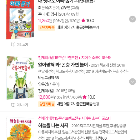
내 멋대로 아빠 뽑기
-
내 멋대로 뽑기
최은옥
(지은이),
김무연
(그림)
주니어김영사
|
2017년 09월
11,250
10.0
원 (10% 할인 / 620원)
내일 아침 7시
출근전 배송
양탄자배송
변경
미리보기
천개의바람 15주년 브랜드전 + 지이수, 소복이 포스터
알아맞혀 봐! 곤충 가면 놀이
- 2021 책날개 선정, 2019
책날개 선정, 학교도서관저널 선정, 2019 어린이도서연구회 추천
-
바람그림책 68
안은영
(지은이)
천개의바람
|
2018년 05월
12,600
10.0
원 (10% 할인 / 700원)
내일 아침 7시
출근전 배송
양탄자배송
변경
미리보기
천개의바람 15주년 브랜드전 + 지이수, 소복이 포스터
하늘을 나는 사자
- 2019 학교도서관저널 추천, 후생성중앙
아동복지회 추천, 일본도서관협회 선정, 일본 전국학교도서관협회
선정, 2018 학교도서관저널 추천
-
바람그림책 66