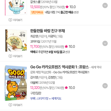
길벗스쿨
|
2018년 03월
13,500
10.0
원 (10% 할인 / 750원)
내일 아침 7시
출근전 배송
양탄자배송
변경
미리보기
한들한들 바람 친구 부채
최은영
(지은이),
이광익
(그림)
꼬마이실
|
2017년 11월
11,700
10.0
원 (10% 할인 / 650원)
택배
로 주문하면
8월 10일 출고
변경
미리보기
Go Go 카카오프렌즈 역사문화 1 : 프랑스
- 세계 역사
문화 체험 학습만화
-
Go Go 카카오프렌즈 역사문화 1
김미영
(지은이),
김정한
(그림)
아울북
|
2018년 02월
13,320
10.0
원 (10% 할인 / 740원)
구판절판
부록 : 스티커 1장 + 세계지도
미리보기