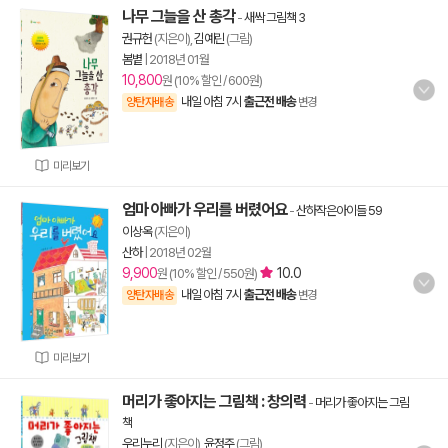
나무 그늘을 산 총각
-
새싹 그림책 3
권규헌
(지은이),
김예린
(그림)
봄볕
|
2018년 01월
10,800
원 (10% 할인 / 600원)
내일 아침 7시
출근전 배송
양탄자배송
변경
미리보기
엄마 아빠가 우리를 버렸어요
-
산하작은아이들 59
이상옥
(지은이)
산하
|
2018년 02월
9,900
10.0
원 (10% 할인 / 550원)
내일 아침 7시
출근전 배송
양탄자배송
변경
미리보기
머리가 좋아지는 그림책 : 창의력
-
머리가 좋아지는 그림
책
우리누리
(지은이),
윤정주
(그림)