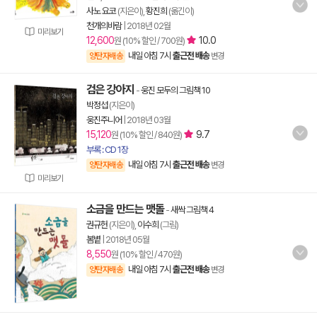
사노 요코
(지은이),
황진희
(옮긴이)
천개의바람
|
2018년 02월
미리보기
12,600
10.0
원 (10% 할인 / 700원)
내일 아침 7시
출근전 배송
양탄자배송
변경
검은 강아지
-
웅진 모두의 그림책 10
박정섭
(지은이)
웅진주니어
|
2018년 03월
15,120
9.7
원 (10% 할인 / 840원)
부록 : CD 1장
내일 아침 7시
출근전 배송
양탄자배송
변경
미리보기
소금을 만드는 맷돌
-
새싹 그림책 4
권규헌
(지은이),
이수희
(그림)
봄볕
|
2018년 05월
8,550
원 (10% 할인 / 470원)
내일 아침 7시
출근전 배송
양탄자배송
변경