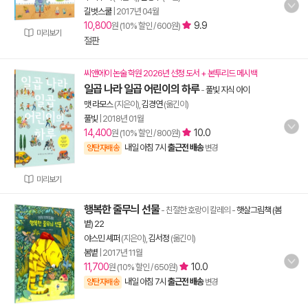
길벗스쿨
|
2017년 04월
10,800
9.9
원 (10% 할인 / 600원)
미리보기
절판
씨앤에이 논술 학원 2026년 선정 도서 + 본투리드 메시백
일곱 나라 일곱 어린이의 하루
-
풀빛 지식 아이
맷 라모스
(지은이),
김경연
(옮긴이)
풀빛
|
2018년 01월
14,400
10.0
원 (10% 할인 / 800원)
내일 아침 7시
출근전 배송
양탄자배송
변경
미리보기
행복한 줄무늬 선물
- 친절한 호랑이 칼레의
-
햇살그림책 (봄
볕) 22
야스민 셰퍼
(지은이),
김서정
(옮긴이)
봄볕
|
2017년 11월
11,700
10.0
원 (10% 할인 / 650원)
내일 아침 7시
출근전 배송
양탄자배송
변경