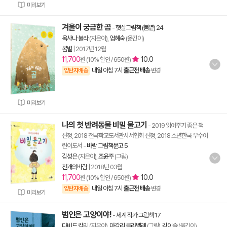
미리보기
겨울이 궁금한 곰
-
햇살그림책 (봄볕) 24
옥사나 불라
(지은이),
엄혜숙
(옮긴이)
봄볕
|
2017년 12월
11,700
10.0
원 (10% 할인 / 650원)
내일 아침 7시
출근전 배송
양탄자배송
변경
미리보기
나의 첫 반려동물 비밀 물고기
- 2019 읽어주기 좋은 책
선정, 2018 전국학교도서관사서협회 선정, 2018 소년한국 우수어
린이도서
-
바람 그림책문고 5
김성은
(지은이),
조윤주
(그림)
천개의바람
|
2018년 03월
11,700
10.0
원 (10% 할인 / 650원)
내일 아침 7시
출근전 배송
양탄자배송
변경
미리보기
범인은 고양이야!
-
세계 작가 그림책 17
다비드 칼리
(지은이),
마갈리 클라벨레
(그림),
김이슬
(옮긴이)