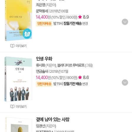
최은영
(지은이)
문학동네
|
2018년 06월
14,400
8.9
원 (10% 할인 / 800원)
밤 11시
잠들기전 배송
양탄자배송
변경
미리보기
인생 우화
류시화
(지은이),
블라디미르 루바로프
(그림)
연금술사
|
2018년 07월
14,400
8.6
원 (10% 할인 / 800원)
밤 11시
잠들기전 배송
양탄자배송
변경
미리보기
곁에 남아 있는 사람
임경선
(지은이)