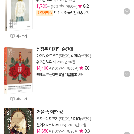
위즈덤하우스
|
2018년 09월
11,700
8.2
원 (10% 할인 / 650원)
밤 11시
잠들기전 배송
양탄자배송
변경
미리보기
심장은 마지막 순간에
마거릿 애트우드
(지은이),
김희용
(옮긴이)
위즈덤하우스
|
2018년 08월
14,400
7.0
원 (10% 할인 / 800원)
택배
로 주문하면
8월 11일 출고
변경
미리보기
거울 속 외딴 성
츠지무라 미즈키
(지은이),
서혜영
(옮긴이)
알에이치코리아(RHK)
|
2018년 08월
14,850
9.3
원 (10% 할인 / 820원)