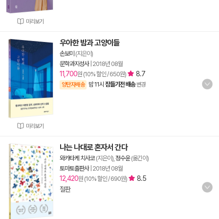
미리보기
우아한 밤과 고양이들
손보미
(지은이)
문학과지성사
|
2018년 08월
11,700
8.7
원 (10% 할인 / 650원)
밤 11시
잠들기전 배송
양탄자배송
변경
미리보기
나는 나대로 혼자서 간다
와카타케 치사코
(지은이),
정수윤
(옮긴이)
토마토출판사
|
2018년 08월
12,420
8.5
원 (10% 할인 / 690원)
절판