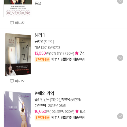
품절
미리보기
해리 1
공지영
(지은이)
해냄
|
2018년 07월
13,050
7.4
원 (10% 할인 / 720원)
밤 11시
잠들기전 배송
양탄자배송
변경
미리보기
연애의 기억
줄리언 반스
(지은이),
정영목
(옮긴이)
다산책방
|
2018년 08월
16,650
8.4
원 (10% 할인 / 920원)
밤 11시
잠들기전 배송
양탄자배송
변경