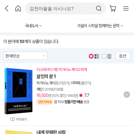
국내도서
가을의 시작을 함께하는 문학
이 분야에
10
개의 상품이 있습니다.
옵션
미스터리의 거장 히가시노 게이고 타계
살인의 문 1
히가시노 게이고
(지은이),
이혁재
(옮긴이)
재인
|
2018년 08월
16,920
7.7
원 (10% 할인 / 940원)
밤 11시
잠들기전 배송
양탄자배송
변경
미리보기
내게 무해한 사람