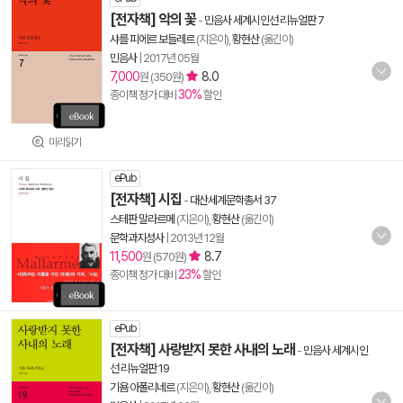
[전자책] 악의 꽃
-
민음사 세계시인선 리뉴얼판 7
샤를 피에르 보들레르
(지은이),
황현산
(옮긴이)
민음사
|
2017년 05월
7,000
8.0
원 (350원)
30%
종이책 정가 대비
할인
미리읽기
ePub
[전자책] 시집
-
대산세계문학총서 37
스테판 말라르메
(지은이),
황현산
(옮긴이)
문학과지성사
|
2013년 12월
11,500
8.7
원 (570원)
23%
종이책 정가 대비
할인
ePub
[전자책] 사랑받지 못한 사내의 노래
-
민음사 세계시인
선 리뉴얼판 19
기욤 아폴리네르
(지은이),
황현산
(옮긴이)