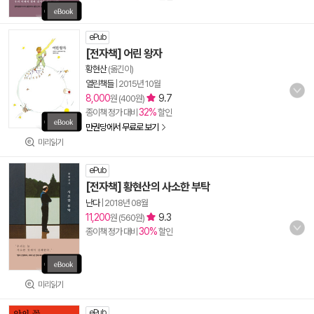
ePub
[전자책] 어린 왕자
황현산
(옮긴이)
열린책들
|
2015년 10월
8,000
9.7
원 (400원)
32%
종이책 정가 대비
할인
만권당에서 무료로 보기
미리읽기
ePub
[전자책] 황현산의 사소한 부탁
난다
|
2018년 08월
11,200
9.3
원 (560원)
30%
종이책 정가 대비
할인
미리읽기
ePub