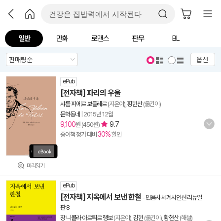
일반
만화
로맨스
판무
BL
옵션
ePub
[전자책] 파리의 우울
샤를 피에르 보들레르
(지은이),
황현산
(옮긴이)
문학동네
|
2015년 12월
9,100
9.7
원 (450원)
30%
종이책 정가 대비
할인
미리읽기
ePub
[전자책] 지옥에서 보낸 한철
-
민음사 세계시인선 리뉴얼
판 8
장 니콜라 아르튀르 랭보
(지은이),
김현
(옮긴이),
황현산
(해설)