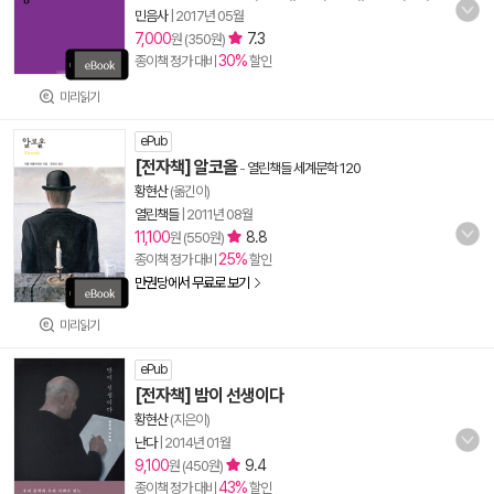
민음사
|
2017년 05월
7,000
7.3
원 (350원)
30%
종이책 정가 대비
할인
미리읽기
ePub
[전자책] 알코올
-
열린책들 세계문학 120
황현산
(옮긴이)
열린책들
|
2011년 08월
11,100
8.8
원 (550원)
25%
종이책 정가 대비
할인
만권당에서 무료로 보기
미리읽기
ePub
[전자책] 밤이 선생이다
황현산
(지은이)
난다
|
2014년 01월
9,100
9.4
원 (450원)
43%
종이책 정가 대비
할인