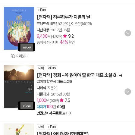
ePub
[전자책] 하루하루가 이별의 날
프레드릭 배크만
(지은이),
이은선
(옮긴이)
다산책방
|
2017년 06월
9,400
9.2
원 (470원)
44%
종이책 정가 대비
할인
미리읽기
대여
ePub
[전자책] 경희 - 꼭 읽어야 할 한국 대표 소설 8
-
꼭
읽어야 할 한국 대표 소설 8
나혜석
(지은이)
더플래닛
|
2015년 03월
1,000
7.5
원 (50원)
100
대여가
원,
90일
만권당에서 무료로 보기
대여
ePub
[전자책] 어린왕자 (한영대조)