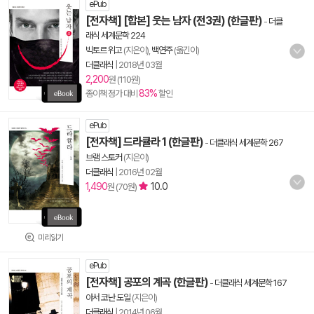
ePub
[전자책] [합본] 웃는 남자 (전3권) (한글판)
-
더클
래식 세계문학 224
빅토르 위고
(지은이),
백연주
(옮긴이)
더클래식
|
2018년 03월
2,200
원 (110원)
83%
종이책 정가 대비
할인
ePub
[전자책] 드라큘라 1 (한글판)
-
더클래식 세계문학 267
브램 스토커
(지은이)
더클래식
|
2016년 02월
1,490
10.0
원 (70원)
미리읽기
ePub
[전자책] 공포의 계곡 (한글판)
-
더클래식 세계문학 167
아서 코난 도일
(지은이)
더클래식
|
2014년 06월