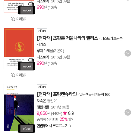
더스토리
|
2016년 09월
990
원 (40원)
미리읽기
ePub
[전자책] 초판본 거울나라의 앨리스
-
더스토리 초판본
시리즈
루이스 캐럴
(지은이)
더스토리
|
2016년 09월
990
원 (40원)
미리읽기
ePub
[전자책] 프랑켄슈타인
-
열린책들 세계문학 160
오숙은
(옮긴이)
열린책들
|
2011년 06월
8,850
8.9
원 (440원)
25%
종이책 정가 대비
할인
만권당에서 무료로 보기