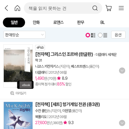
일반
만화
로맨스
판무
BL
옵션
ePub
[전자책] 그리스인 조르바 (한글판)
-
더클래식 세계문
학 31
니코스 카잔자키스
(지은이),
베스트트랜스
(옮긴이)
더클래식
|
2012년 06월
1,490
8.9
원 (70원)
85%
종이책 정가 대비
할인
미리읽기
[전자책] [세트] 헝거게임 전권 (총3권)
수잔 콜린스
(지은이),
이원열
(옮긴이)
북폴리오
|
2012년 09월
27,600
9.3
원 (1,380원)