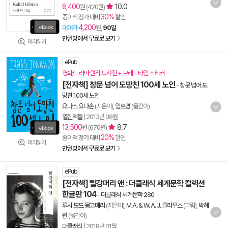
8,400
10.0
원 (420원)
30%
종이책 정가 대비
할인
4,200
대여가
원,
90일
만권당에서 무료로 보기
미리읽기
ePub
영화/드라마 원작 도서전 + 브레드타임 스티커
[전자책] 창문 넘어 도망친 100세 노인
-
창문 넘어 도
망친 100세 노인
요나스 요나손
(지은이),
임호경
(옮긴이)
열린책들
|
2013년 08월
13,500
8.7
원 (670원)
20%
종이책 정가 대비
할인
미리읽기
만권당에서 무료로 보기
ePub
[전자책] 빨강머리 앤 : 더클래식 세계문학 컬렉션
한글판 104
-
더클래식 세계문학 280
루시 모드 몽고메리
(지은이),
M.A. & W. A. J. 클라우스
(그림),
박혜
원
(옮긴이)
더클래식
|
2018년 01월