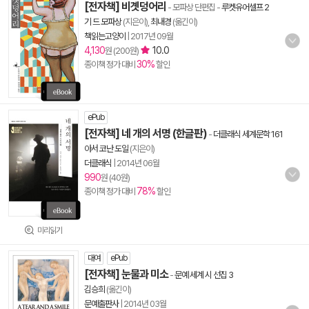
[전자책] 비곗덩어리
- 모파상 단편집
-
루켓유어셀프 2
기 드 모파상
(지은이),
최내경
(옮긴이)
책읽는고양이
|
2017년 09월
4,130
10.0
원 (200원)
30%
종이책 정가 대비
할인
ePub
[전자책] 네 개의 서명 (한글판)
-
더클래식 세계문학 161
아서 코난 도일
(지은이)
더클래식
|
2014년 06월
990
원 (40원)
78%
종이책 정가 대비
할인
미리읽기
대여
ePub
[전자책] 눈물과 미소
-
문예 세계 시 선집 3
김승희
(옮긴이)
문예출판사
|
2014년 03월