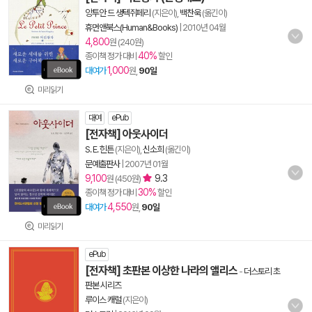
앙투안 드 생텍쥐페리
(지은이),
백찬욱
(옮긴이)
휴먼앤북스(Human&Books)
|
2010년 04월
4,800
원 (240원)
40%
종이책 정가 대비
할인
1,000
대여가
원,
90일
미리읽기
대여
ePub
[전자책] 아웃사이더
S. E. 힌튼
(지은이),
신소희
(옮긴이)
문예출판사
|
2007년 01월
9,100
9.3
원 (450원)
30%
종이책 정가 대비
할인
4,550
대여가
원,
90일
미리읽기
ePub
[전자책] 초판본 이상한 나라의 앨리스
-
더스토리 초
판본 시리즈
루이스 캐럴
(지은이)