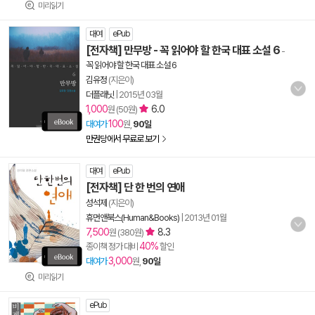
미리읽기
대여
ePub
[전자책] 만무방 - 꼭 읽어야 할 한국 대표 소설 6
-
꼭 읽어야 할 한국 대표 소설 6
김유정
(지은이)
더플래닛
|
2015년 03월
1,000
6.0
원 (50원)
100
대여가
원,
90일
만권당에서 무료로 보기
대여
ePub
[전자책] 단 한 번의 연애
성석제
(지은이)
휴먼앤북스(Human&Books)
|
2013년 01월
7,500
8.3
원 (380원)
40%
종이책 정가 대비
할인
3,000
대여가
원,
90일
미리읽기
ePub