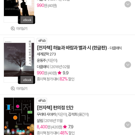
990
원 (40원)
미리읽기
ePub
[전자책] 하늘과 바람과 별과 시 (한글판)
-
더클래식
세계문학 273
윤동주
(지은이)
더클래식
|
2016년 02월
990
9.9
원 (40원)
82%
종이책 정가 대비
할인
미리읽기
ePub
[전자책] 편의점 인간
무라타 사야카
(지은이),
김석희
(옮긴이)
살림
|
2016년 11월
8,400
7.9
원 (420원)
48%
종이책 정가 대비
할인