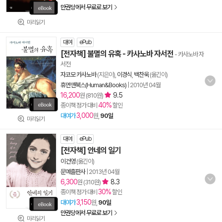
만권당에서 무료로 보기
미리읽기
대여
ePub
[전자책] 불멸의 유혹 - 카사노바 자서전
- 카사노바 자
서전
자코모 카사노바
(지은이),
이경식
,
백찬욱
(옮긴이)
휴먼앤북스(Human&Books)
|
2010년 04월
16,200
9.5
원 (810원)
40%
종이책 정가 대비
할인
3,000
대여가
원,
90일
미리읽기
대여
ePub
[전자책] 안네의 일기
이건영
(옮긴이)
문예출판사
|
2013년 04월
6,300
8.3
원 (310원)
30%
종이책 정가 대비
할인
3,150
대여가
원,
90일
만권당에서 무료로 보기
미리읽기