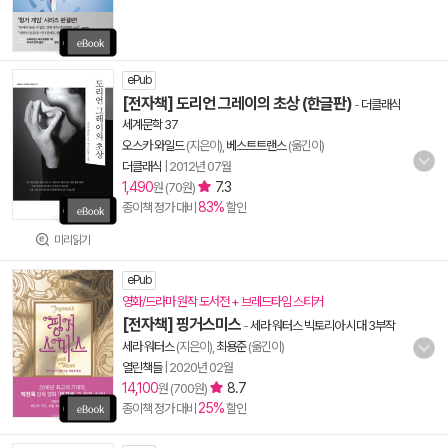
ePub
[전자책] 도리언 그레이의 초상 (한글판)
-
더클래식
세계문학 37
오스카 와일드
(지은이),
베스트트랜스
(옮긴이)
더클래식
|
2012년 07월
1,490
7.3
원 (70원)
83%
종이책 정가 대비
할인
미리읽기
ePub
영화/드라마 원작 도서전 + 브레드타임 스티커
[전자책] 핑거스미스
-
세라 워터스 빅토리아 시대 3부작
세라 워터스
(지은이),
최용준
(옮긴이)
열린책들
|
2020년 02월
14,100
8.7
원 (700원)
25%
종이책 정가 대비
할인