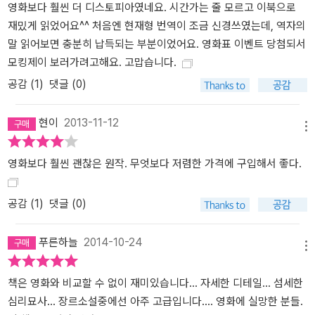
영화보다 훨씬 더 디스토피아였네요. 시간가는 줄 모르고 이북으로
없을 것 같다.”
재밌게 읽었어요^^ 처음엔 현재형 번역이 조금 신경쓰였는데, 역자의
- <퍼블리셔스 위클리> 리뷰
말 읽어보면 충분히 납득되는 부분이었어요. 영화표 이벤트 당첨되서
모킹제이 보러가려고해요. 고맙습니다.
공감 (
1
)
댓글 (0)
<추천평>
현이
2013-11-12
손에서 놓을 수 없는 강한 중독성! 비범한 소설.
메뉴
스티븐 킹 (소설가)
영화보다 훨씬 괜찮은 원작. 무엇보다 저렴한 가격에 구입해서 좋다.
매력이 넘친다! 식사 중에도 몰래 읽을 정도였다.
스테프니 메이어 (《트와일라잇》 작가)
공감 (
1
)
댓글 (0)
모든 시대는 각자의 공포를 가지고 있다. 무자비하고 뻔뻔한 TV의 리
푸른하늘
2014-10-24
메뉴
얼리티 쇼들은 바로 우리 시대의 공포다. 오락에 대한 욕구가 인권보
다 우선하게 된다면 우린 어떻게 될까? 《헝거 게임》의 캐피톨 사람들
책은 영화와 비교할 수 없이 재미있습니다... 자세한 디테일... 섬세한
이 그 예시가 되리라. 《헝거 게임》은 우리가 기다려왔던 바로 그 소설
심리묘사... 장르소설중에선 아주 고급입니다.... 영화에 실망한 분들.
이다. 하지만 여정은 이제 시작이고, 중요한 질문들에 대한 해답이 아