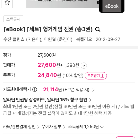
소득공제
[eBook] [세트] 헝거게임 전권 (총3권)
수잔 콜린스
(지은이),
이원열
(옮긴이)
북폴리오
2012-09-27
정가
27,600원
27,600
판매가
원
+ 1,380원
24,840
쿠폰가
원 (10% 할인)
쿠폰받기
21,114
카드최대혜택가
원 (+쿠폰 적용 시)
알라딘 만권당 삼성카드, 알라딘 15% 청구 할인
최대 1만원 또는 2만원 할인(전월 30만원 또는 60만원 이용 시) / 카드 발
급월 +1개월까지는 전월 실적이 없어도 최대 1만원 혜택 제공
카드/간편결제 할인
무이자 할부
소득공제 1,250원