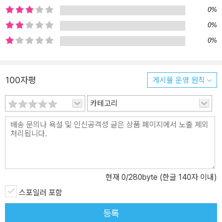
<각 권 내용>
0%
0%
1권 <헝거 게임>
0%
폐허가 된 북미대륙에 독재국가 '판엠'이 건설된다. 판엠의 중심부에
는 수도 '캐피톨'이 있고, 모든 부가 이곳에 집중되어 있다. 판엠의 피
비린내 나는 공포정치를 상징하는 것이 바로 '헝거 게임'. 오직 단 한
100자평
게시물 운영 원칙
명의 생존자를 가려내기 위한 잔혹한 게임이 시작된다!
카테고리
2권 <캣칭 파이어>
기지를 발휘해 살아남은 캣니스와 피타는 우승자 마을에서 살게 된
다. 하지만 캐피톨은 특히 캣니스를 눈엣가시로 여기게 된다. 어느 날
스노우 대통령이 찾아오고, 캣니스는 곳곳에서 반란이 일어나고 있다
는 것을 알게 된다.
현재
0
/280byte (한글 140자 이내)
3권 <모킹제이>
스포일러 포함
전쟁의 피비린내가 점차 더해가는 가운데, 캣니스는 마침내 혁명의
상징 '모킹제이'가 되기로 결심한다. 하지만 주변 사람들 중 그 누구도
등록