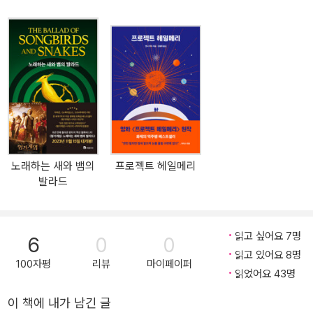
과 함께 살고 있다.
뒤이은 2권 『캣칭 파이어』는 용기와 기지로 살아남은 한 소녀가 어떻
게 혁명의 불씨가 되어 체제를 뒤흔들게 되는지를 보다 커진 스케일
과 완숙한 필치로 그려냈다. 주인공 캣니스는 영웅이면서 동시에 캐
피톨 최대의 적이 되어 버린다. 그런 한편 또다시 헝거 게임 시즌이 찾
아오는데, 이 해는 25년마다 돌아오는 ‘특집’ 게임이 열리는 해다. 각
종 잔인한 방법으로 숨통을 조여오던 캐피톨의 비열한 술수는 결국 7
5주년 헝거 게임에서 절정에 달한다.
그리고 마침내 찾아온 대망의 마지막 편 『모킹제이』에서 혁명군은 마
노래하는 새와 뱀의
프로젝트 헤일메리
침내 캐피톨과 최후의 결전을 벌이게 된다. 캣니스는 혁명의 상징이
발라드
자 난민들의 희망의 표상이 되는 영광을 누리지만, 그 이상으로 많은
것을 희생해야만 한다. 피타, 게일, 헤이미치, 프림 등 우리가 사랑해
온 다른 주인공들의 운명 또한 한 치 앞을 내다볼 수 없다.
읽고 싶어요 7명
6
0
0
읽고 있어요 8명
100자평
리뷰
마이페이퍼
재미와 의미 둘 중 어느 하나도 놓치지 않았다는 점이야말로 이 시리
읽었어요 43명
즈를 사랑할 수밖에 없게 하는 이유일 것이다. 스릴도, 깊이도 훨씬 더
이 책에 내가 남긴 글
해졌다! 1, 2권에서 눈물지은 독자들은 3권에서 더 많이 울고 웃게 될