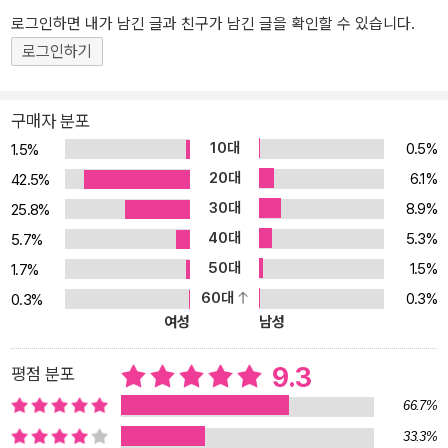
것이다. 완간을 기념해 시리즈 세 권을 총망라한 헝거 게임 세트는 ‘진
로그인하면 내가 남긴 글과 친구가 남긴 글을 확인할 수 있습니다.
짜 소설’을 손꼽아 기다려 온 독자들에게 최고의 선물이 될 것이다.
로그인하기
폐허가 된 북미 대륙에 독재국가 ‘판엠’이 건설된다. 판엠의 중심부에
구매자 분포
는 ‘캐피톨’이라는 이름의 수도가 있고, 모든 부가 이곳에 집중되어 있
다. 주변 구역은 캐피톨에 대항해 반란을 일으키지만 결국 실패로 돌
10대
0.5%
1.5%
아가고 만다.
20대
6.1%
42.5%
그로부터 시작된 판엠의 피비린내 나는 공포 정치를 상징하는 것이
30대
8.9%
25.8%
바로 ‘헝거 게임’. 헝거 게임은 해마다 12개 구역에서 각기 두 명씩의
40대
5.3%
5.7%
십대 소년 소녀를 추첨으로 뽑은 후, 한 명만 살아남을 때까지 서로 죽
50대
1.5%
1.7%
고 죽이게 하는 잔인한 유희다. 또 이 모든 과정은, 24시간 리얼리티
60대
0.3%
0.3%
TV쇼로 생중계된다.
여성
남성
마침내 온갖 위험이 도사리고 있는 ‘경기장’에 던져지는 스물 네 명의
십대들. 죽지 않으려면 먼저 죽여야 한다. 이제 오직 단 한 명의 생존
9.3
평점 분포
자를 가려내기 위한 잔혹한 게임이 시작된다!
66.7%
33.3%