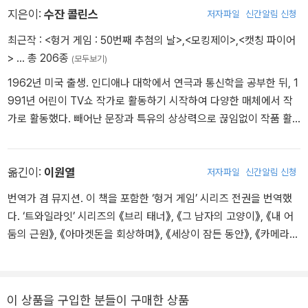
확률의 신이 언제나 당신 편이기를.
지은이:
수잔 콜린스
저자파일
신간알림 신청
Rules
최근작 :
<헝거 게임 : 50번째 추첨의 날>
,
<모킹제이>
,
<캣칭 파이어
하나, 모든 과정은 24시간 TV로 생중계된다.
>
… 총 206종
(모두보기)
둘, 시청자들은 마음에 드는 아이에게 돈을 걸 수 있다.
1962년 미국 출생. 인디애나 대학에서 연극과 통신학을 공부한 뒤, 1
셋, 한 명만 살아남을 때까지 경기는 계속된다.
991년 어린이 TV쇼 작가로 활동하기 시작하여 다양한 매체에서 작
가로 활동했다. 빼어난 문장과 특유의 상상력으로 끊임없이 작품 활
동에 전념 중이다. 《언더랜드 연대기》, 《헝거 게임》 시리즈 등 출간하
‘헝거 게임 시리즈’는 총 3부작으로 구성되어 있고, 동명의 『헝거 게
는 책마다 베스트셀러가 되면서, 독자와 비평가에게 두루 찬사를 받
임』이 첫 번째 이야기다.
는 뛰어난 작가로 우뚝 선 그녀는, 스릴 넘치는 모험과 서스펜스에 결
옮긴이:
이원열
저자파일
신간알림 신청
캐피톨은 독재정치를 유지하기 위해 각 구역에서 스물네 명의 십대
코 가볍지 않은 철학을 녹여내는 데 탁월한 솜씨를 발휘하는 작가다.
번역가 겸 뮤지션. 이 책을 포함한 ‘헝거 게임’ 시리즈 전권을 번역했
소년소녀를 추첨으로 뽑은 뒤, 경기장에 가두어 서로 죽고 죽이게 한
특히 《헝거 게임》은 수많은 동료 작가와 미디어의 찬사를 한 몸에 받
다. ‘트와일라잇’ 시리즈의 《브리 태너》, 《그 남자의 고양이》, 《내 어
다. 더욱 더 잔혹한 점은 이 모든 과정이 24시간 TV로 생중계되며 캐
았으며 스티븐 킹은 ‘손에서 놓을 수 없는 중독성 강한 비범한 소
둠의 근원》, 《아마겟돈을 회상하며》, 《세상이 잠든 동안》, 《카메라를
피톨 시민 최고의 오락거리가 된다는 것. 『헝거 게임』의 탄탄한 스토
설!’이라고 격찬했다. 〈타임〉에서 ‘2010년 세계에서 가장 영향력 있는
보세요》, 《슈트케이스 속의 소년》을 비롯한 ‘니나 보르’ 시리즈, 《책
리와 휴머니티, 그리고 무엇보다 빼어난 재미는 출간 후 곧바로 큰 충
인물’로 선정되기도 했으며, 〈블룸버그통신〉은 수잔 콜린스를 J. K. 롤
사냥꾼의 죽음》 등 ‘클리프 제인웨이’ 시리즈와 ‘스콧 필그림’ 시리즈,
격을 불러일으켰다. 스티븐 킹을 비롯한 유명작가와 각 언론이 아낌
링, 스테프니 메이어와 함께 최고의 여성작가로 꼽기도 했다. 빼어난
《오아시스 더 마스터플랜》 등을 옮겼다.
없는 찬사를 보낸 것도 바로 그 때문.
문장으로 독보적 인기를 누리는 작가는 현재 미국 코네티컷에서 가족
이 상품을 구입한 분들이 구매한 상품