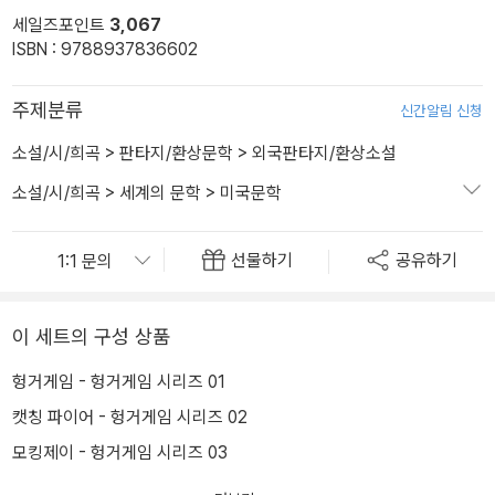
세일즈포인트
3,067
ISBN : 9788937836602
주제분류
신간알림 신청
소설/시/희곡
>
판타지/환상문학
>
외국판타지/환상소설
소설/시/희곡
>
세계의 문학
>
미국문학
선물하기
공유하기
이 세트의 구성 상품
헝거게임 - 헝거게임 시리즈 01
캣칭 파이어 - 헝거게임 시리즈 02
모킹제이 - 헝거게임 시리즈 03