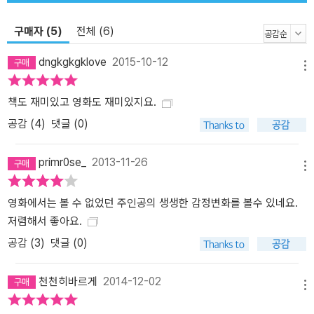
믿을 수 없고, 캐피톨로 잡혀간 피타의 생사 역시 알 길이 없는데…….
전 세계를 흥분시킨 '헝거 게임' 시리즈, 그 대망의 완결편!
구매자 (5)
전체 (6)
dngkgkgklove
2015-10-12
메뉴
<헝거게임 시리즈를 향한 찬사!>
책도 재미있고 영화도 재미있지요.
“손에서 놓을 수 없는 강한 중독성! 비범한 소설.”
공감 (
4
)
댓글 (0)
- 스티븐 킹
primr0se_
2013-11-26
“매력이 넘친다! 식사 중에도 몰래 읽을 정도였다.”
메뉴
- 스테프니 메이어 (《트와일라잇》작가)
영화에서는 볼 수 없었던 주인공의 생생한 감정변화를 볼수 있네요.
저렴해서 좋아요.
“모든 시대는 각자의 공포를 가지고 있다. 무자비하고 뻔뻔한 TV의
리얼리티 쇼들은 바로 우리 시대의 공포다. 오락에 대한 욕구가 인권
공감 (
3
)
댓글 (0)
보다 우선하게 된다면 우린 어떻게 될까? 《헝거 게임》의 캐피톨 사람
들이 그 예시가 되리라. 《헝거 게임》은 우리가 기다려왔던 바로 그 소
천천히바르게
2014-12-02
메뉴
설이다. 하지만 여정은 이제 시작이고, 중요한 질문들에 대한 해답이
아직 남았다. 독자로서 다음 편을 그저 기다리고 또 기다리는 수밖에