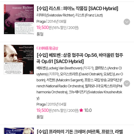
[수입] 리스트 : 피아노 작품집 [SACD Hybrid]
리히터 (Sviatoslav Richter)
,
리스트 (Franz Liszt)
Praga
|
2014년 08월
19,500
원 (16% 할인 / 200원)
품절
디아파종 황금상
[수입] 베토벤 : 삼중 협주곡 Op.56, 바이올린 협주
곡 Op.61 [SACD Hybrid]
베토벤 (Ludwig Van Beethoven)
(작곡가),
클뤼탕스 (Andre Cl
uytens)
(지휘자),
오이스트라흐 (David Oistrakh)
,
오보린 (Lev O
borin)
,
서전트 (Malcolm Sargent)
,
프랑스 국립 방송 교향악단 (F
rench National Radio Orchestra)
,
필하모니아 오케스트라 (Phil
harmonia Orchestra)
,
크누세비츠키 (Sviatoslav Knushevitsk
y)
Praga
|
2015년 04월
19,500
10.0
원 (16% 할인 / 200원)
품절
[수입] 프라하의 기돈 크레머 (바르톡, 프랑크, 라벨