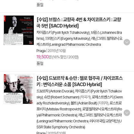
품절
[수입] 브람스 : 교향곡 4번 & 차이코프스키 : 교향
곡 5번 [SACD Hybrid]
차이콥스키 (Pyotr Ilyich Tchaikovsky)
,
브람스 (Johannes Bra
hms)
,
므라빈스키 (Evgeny Mravinsky)
,
레닌그라드 필하모닉 오
케스트라 (Leningrad Philharmonic Orchestra
Praga
|
2015년 10월
19,500
원 (16% 할인 / 200원)
품절
[수입] 드보르작 & 슈만 : 첼로 협주곡 / 차이코프스
키 : 변덕스러운 소품 [SACD Hybrid]
드보르작 (Antonin Dvorak)
,
차이콥스키 (Pyotr Ilyich Tchaikov
sky)
,
슈만 (Robert Schumann)
(작곡가),
로제스트벤스키 (Genn
ady Rozhdestvensky)
,
볼트 (Adrian Boult)
(지휘자),
로스트로
포비치 (Mstislav Rostropovich)
,
로열 필하모닉 오케스트라 (Ro
yal Philharmonic Orchestra)
,
레닌그라드 필하모닉 오케스트라
(Leningrad Philharmonic Orchestra
,
러시아 국립 교향악단 (U
SSR State Symphony Orchestra)
Praga
|
2015년 10월