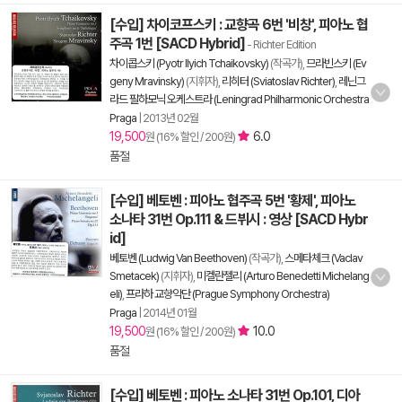
[수입] 차이코프스키 : 교향곡 6번 '비창', 피아노 협
주곡 1번 [SACD Hybrid]
- Richter Edition
차이콥스키 (Pyotr Ilyich Tchaikovsky)
(작곡가),
므라빈스키 (Ev
geny Mravinsky)
(지휘자),
리히터 (Sviatoslav Richter)
,
레닌그
라드 필하모닉 오케스트라 (Leningrad Philharmonic Orchestra
Praga
|
2013년 02월
19,500
6.0
원 (16% 할인 / 200원)
품절
[수입] 베토벤 : 피아노 협주곡 5번 '황제', 피아노
소나타 31번 Op.111 & 드뷔시 : 영상 [SACD Hybr
id]
베토벤 (Ludwig Van Beethoven)
(작곡가),
스메타체크 (Vaclav
Smetacek)
(지휘자),
미켈란젤리 (Arturo Benedetti Michelang
eli)
,
프라하 교향악단 (Prague Symphony Orchestra)
Praga
|
2014년 01월
19,500
10.0
원 (16% 할인 / 200원)
품절
[수입] 베토벤 : 피아노 소나타 31번 Op.101, 디아