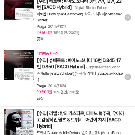
[수입] 베토벤 : 피아노 소나타 3번, 7번, 12번, 22
번 [SACD Hybrid]
- Digitals Richter Edition
베토벤 (Ludwig Van Beethoven)
(작곡가),
리히터 (Sviatoslav
Richter)
Praga
|
2014년 10월
19,500
원 (16% 할인 / 200원)
품절
디아파종 황금상
[수입] 슈베르트 : 피아노 소나타 16번 D.845, 17
번 D.850 [SACD Hybrid]
- Digitals Richter Edition
슈베르트 (Franz Schubert)
(작곡가),
리히터 (Sviatoslav Richte
r)
Praga
|
2014년 10월
19,500
원 (16% 할인 / 200원)
품절
[수입] 라벨 : 밤의 가스파르, 피아노 협주곡, 우아하
고 감상적인 왈츠 & 드뷔시 : 어린이 차지 [SACD
Hybrid]
드뷔시 (Claude Achille Debussy)
,
미켈란젤리 (Arturo Bened