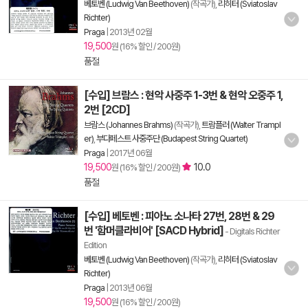
베토벤 (Ludwig Van Beethoven)
(작곡가),
리히터 (Sviatoslav
Richter)
Praga
|
2013년 02월
19,500
원 (16% 할인 / 200원)
품절
[수입] 브람스 : 현악 사중주 1-3번 & 현악 오중주 1,
2번 [2CD]
브람스 (Johannes Brahms)
(작곡가),
트람플러 (Walter Trampl
er)
,
부다페스트 사중주단 (Budapest String Quartet)
Praga
|
2017년 06월
19,500
10.0
원 (16% 할인 / 200원)
품절
[수입] 베토벤 : 피아노 소나타 27번, 28번 & 29
번 '함머클라비어' [SACD Hybrid]
- Digitals Richter
Edition
베토벤 (Ludwig Van Beethoven)
(작곡가),
리히터 (Sviatoslav
Richter)
Praga
|
2013년 06월
19,500
원 (16% 할인 / 200원)