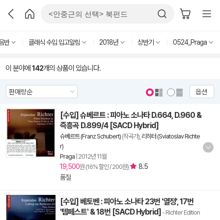
음반
클래식 수입 입고알림
2018년
상반기
0524_Praga
이 분야에
142
개의 상품이 있습니다.
옵션
[수입] 슈베르트 : 피아노 소나타 D.664, D.960 &
즉흥곡 D.899/4 [SACD Hybrid]
슈베르트 (Franz Schubert)
(작곡가),
리히터 (Sviatoslav Richte
r)
Praga
|
2012년 11월
19,500
8.5
원 (16% 할인 / 200원)
품절
[수입] 베토벤 : 피아노 소나타 23번 '열정', 17번
'템페스트' & 18번 [SACD Hybrid]
- Richter Edition