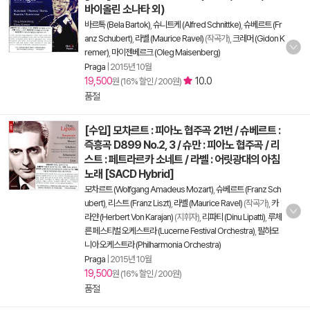
바이올린 소나타 외)
바르톡 (Bela Bartok)
,
슈니트케 (Alfred Schnittke)
,
슈베르트 (Fr
anz Schubert)
,
라벨 (Maurice Ravel)
(작곡가),
크레머 (Gidon K
remer)
,
마이젠베르크 (Oleg Maisenberg)
Praga
|
2015년 10월
19,500
10.0
원 (16% 할인 / 200원)
품절
[수입] 모차르트 : 피아노 협주곡 21번 / 슈베르트 :
즉흥곡 D899 No.2, 3 / 슈만 : 피아노 협주곡 / 리
스트 : 페트라르카 소네트 / 라벨 : 어릿광대의 아침
노래 [SACD Hybrid]
모차르트 (Wolfgang Amadeus Mozart)
,
슈베르트 (Franz Sch
ubert)
,
리스트 (Franz Liszt)
,
라벨 (Maurice Ravel)
(작곡가),
카
라얀 (Herbert Von Karajan)
(지휘자),
리파티 (Dinu Lipatti)
,
루체
른 페스티벌 오케스트라 (Lucerne Festival Orchestra)
,
필하모
니아 오케스트라 (Philharmonia Orchestra)
Praga
|
2015년 10월
19,500
원 (16% 할인 / 200원)
품절