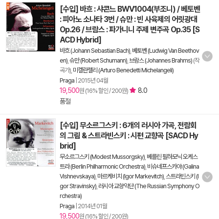
[수입] 바흐 : 샤콘느 BWV1004(부조니) / 베토벤
: 피아노 소나타 3번 / 슈만 : 빈 사육제의 어릿광대
Op.26 / 브람스 : 파가니니 주제 변주곡 Op.35 [S
ACD Hybrid]
바흐 (Johann Sebastian Bach)
,
베토벤 (Ludwig Van Beethov
en)
,
슈만 (Robert Schumann)
,
브람스 (Johannes Brahms)
(작
곡가),
미켈란젤리 (Arturo Benedetti Michelangeli)
Praga
|
2015년 04월
19,500
8.0
원 (16% 할인 / 200원)
품절
[수입] 무소르그스키 : 6개의 러시아 가곡, 전람회
의 그림 & 스트라빈스키 : 시편 교향곡 [SACD Hy
brid]
무소르그스키 (Modest Mussorgsky)
,
베를린 필하모닉 오케스
트라 (Berlin Philharmonic Orchestra)
,
비슈네프스카야 (Galina
Vishnevskaya)
,
마르케비치 (Igor Markevitch)
,
스트라빈스키 (I
gor Stravinsky)
,
러시아 교향악단 (The Russian Symphony O
rchestra)
Praga
|
2014년 01월
19,500
원 (16% 할인 / 200원)