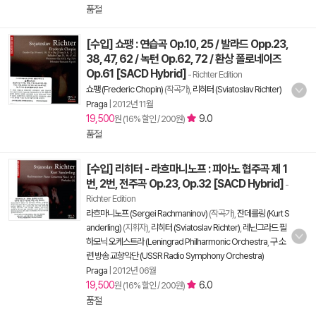
품절
[수입] 쇼팽 : 연습곡 Op.10, 25 / 발라드 Opp.23,
38, 47, 62 / 녹턴 Op.62, 72 / 환상 폴로네이즈
Op.61 [SACD Hybrid]
- Richter Edition
쇼팽 (Frederic Chopin)
(작곡가),
리히터 (Sviatoslav Richter)
Praga
|
2012년 11월
19,500
9.0
원 (16% 할인 / 200원)
품절
[수입] 리히터 - 라흐마니노프 : 피아노 협주곡 제 1
번, 2번, 전주곡 Op.23, Op.32 [SACD Hybrid]
-
Richter Edition
라흐마니노프 (Sergei Rachmaninov)
(작곡가),
잔데를링 (Kurt S
anderling)
(지휘자),
리히터 (Sviatoslav Richter)
,
레닌그라드 필
하모닉 오케스트라 (Leningrad Philharmonic Orchestra
,
구 소
련 방송 교향악단 (USSR Radio Symphony Orchestra)
Praga
|
2012년 06월
19,500
6.0
원 (16% 할인 / 200원)
품절