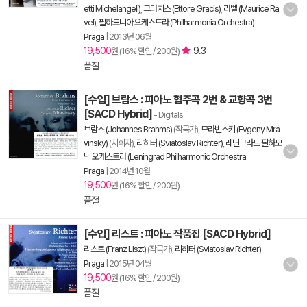
etti Michelangeli)
,
그라치스 (Ettore Gracis)
,
라벨 (Maurice Ra
vel)
,
필하모니아 오케스트라 (Philharmonia Orchestra)
Praga
|
2013년 06월
19,500
9.3
원 (16% 할인 / 200원)
품절
[수입] 브람스 : 피아노 협주곡 2번 & 교향곡 3번
[SACD Hybrid]
- Digitals
브람스 (Johannes Brahms)
(작곡가),
므라빈스키 (Evgeny Mra
vinsky)
(지휘자),
리히터 (Sviatoslav Richter)
,
레닌그라드 필하모
닉 오케스트라 (Leningrad Philharmonic Orchestra
Praga
|
2014년 10월
19,500
원 (16% 할인 / 200원)
품절
[수입] 리스트 : 피아노 작품집 [SACD Hybrid]
리스트 (Franz Liszt)
(작곡가),
리히터 (Sviatoslav Richter)
Praga
|
2015년 04월
19,500
원 (16% 할인 / 200원)
품절