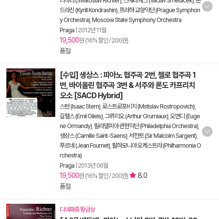
리히터 (Sviatoslav Richter)
,
스메타체크 (Vaclav Smetacek)
,
콘
드라신 (Kyrill Kondrashin)
,
프라하 교향악단 (Prague Symphon
y Orchestra)
,
Moscow State Symphony Orchestra
Praga
|
2012년 11월
19,500
원 (16% 할인 / 200원)
품절
[수입] 생상스 : 피아노 협주곡 2번, 첼로 협주곡 1
번, 바이올린 협주곡 3번 & 서주와 론도 카프리치
오소 [SACD Hybrid]
스턴 (Isaac Stern)
,
로스트로포비치 (Mstislav Rostropovich)
,
길렐스 (Emil Gilels)
,
그뤼미오 (Arthur Grumiaux)
,
오먼디 (Euge
ne Ormandy)
,
필라델피아 관현악단 (Philadelphia Orchestra)
,
생상스 (Camille Saint-Saens)
,
서전트 (Sir Malcolm Sargent)
,
푸르네 (Jean Fournet)
,
필하모니아 오케스트라 (Philharmonia O
rchestra)
Praga
|
2013년 06월
19,500
8.0
원 (16% 할인 / 200원)
품절
디아파종 황금상