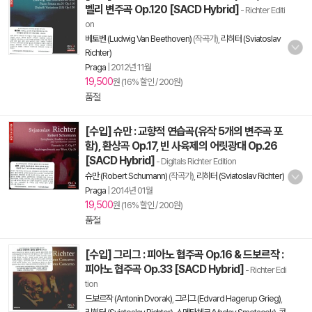
벨리 변주곡 Op.120 [SACD Hybrid]
- Richter Editi
on
베토벤 (Ludwig Van Beethoven)
(작곡가),
리히터 (Sviatoslav
Richter)
Praga
|
2012년 11월
19,500
원 (16% 할인 / 200원)
품절
[수입] 슈만 : 교향적 연습곡(유작 5개의 변주곡 포
함), 환상곡 Op.17, 빈 사육제의 어릿광대 Op.26
[SACD Hybrid]
- Digitals Richter Edition
슈만 (Robert Schumann)
(작곡가),
리히터 (Sviatoslav Richter)
Praga
|
2014년 01월
19,500
원 (16% 할인 / 200원)
품절
[수입] 그리그 : 피아노 협주곡 Op.16 & 드보르작 :
피아노 협주곡 Op.33 [SACD Hybrid]
- Richter Edi
tion
드보르작 (Antonin Dvorak)
,
그리그 (Edvard Hagerup Grieg)
,