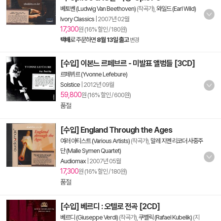
베토벤 (Ludwig Van Beethoven)
(작곡가),
와일드 (Earl Wild)
Ivory Classics
|
2007년 02월
17,300
원 (16% 할인 / 180원)
택배
로 주문하면
8월 13일 출고
변경
[수입] 이본느 르페브르 - 미발표 앨범들 [3CD]
르페뷔르 (Yvonne Lefebure)
Solstice
|
2012년 09월
59,800
원 (16% 할인 / 600원)
품절
[수입] England Through the Ages
여러 아티스트 (Various Artists)
(작곡가),
말레 지멘 리코더 사중주
단 (Malle Symen Quartet)
Audiomax
|
2007년 05월
17,300
원 (16% 할인 / 180원)
품절
[수입] 베르디 : 오텔로 전곡 [2CD]
베르디 (Giuseppe Verdi)
(작곡가),
쿠벨릭 (Rafael Kubelik)
(지