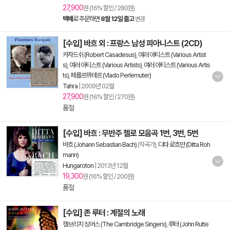
27,900
원 (16% 할인 / 280원)
택배
로 주문하면
8월 12일 출고
변경
[수입] 바흐 외 : 프랑스 남성 피아니스트 (2CD)
카자드쉬 (Robert Casadesus)
,
여러 아티스트 (Various Artist
s)
,
여러 아티스트 (Various Artists)
,
여러 아티스트 (Various Artis
ts)
,
페를르뮈테르 (Vlado Perlemuter)
Tahra
|
2009년 02월
27,900
원 (16% 할인 / 270원)
품절
[수입] 바흐 : 무반주 첼로 모음곡 1번, 3번, 5번
바흐 (Johann Sebastian Bach)
(작곡가),
디타 로흐만 (Ditta Roh
mann)
Hungaroton
|
2013년 12월
19,300
원 (16% 할인 / 200원)
품절
[수입] 존 루터 : 계절의 노래
캠브리지 싱어스 (The Cambridge Singers)
,
루터 (John Rutte