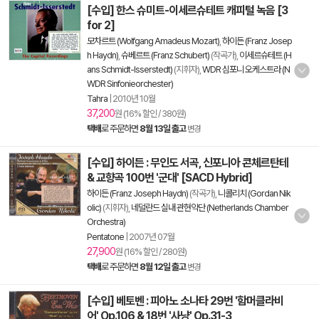
[수입] 한스 슈미트-이세르슈테트 캐피털 녹음 [3
for 2]
모차르트 (Wolfgang Amadeus Mozart)
,
하이든 (Franz Josep
h Haydn)
,
슈베르트 (Franz Schubert)
(작곡가),
이세르슈테트 (H
ans Schmidt-Isserstedt)
(지휘자),
WDR 심포니 오케스트라 (N
WDR Sinfonieorchester)
Tahra
|
2010년 10월
37,200
원 (16% 할인 / 380원)
택배
로 주문하면
8월 13일 출고
변경
[수입] 하이든 : 무인도 서곡, 신포니아 콘체르탄테
& 교향곡 100번 '군대' [SACD Hybrid]
하이든 (Franz Joseph Haydn)
(작곡가),
니콜리치 (Gordan Nik
olic)
(지휘자),
네덜란드 실내 관현악단 (Netherlands Chamber
Orchestra)
Pentatone
|
2007년 07월
27,900
원 (16% 할인 / 280원)
택배
로 주문하면
8월 12일 출고
변경
[수입] 베토벤 : 피아노 소나타 29번 '함머클라비
어' Op.106 & 18번 '사냥' Op.31-3