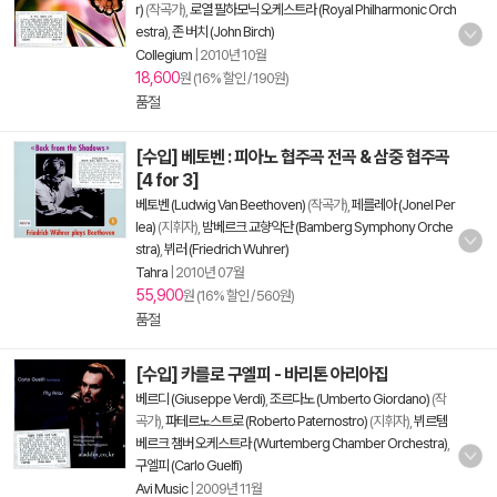
r)
(작곡가),
로열 필하모닉 오케스트라 (Royal Philharmonic Orch
estra)
,
존 버치 (John Birch)
Collegium
|
2010년 10월
18,600
원 (16% 할인 / 190원)
품절
[수입] 베토벤 : 피아노 협주곡 전곡 & 삼중 협주곡
[4 for 3]
베토벤 (Ludwig Van Beethoven)
(작곡가),
페를레아 (Jonel Per
lea)
(지휘자),
밤베르크 교향악단 (Bamberg Symphony Orche
stra)
,
뷔러 (Friedrich Wuhrer)
Tahra
|
2010년 07월
55,900
원 (16% 할인 / 560원)
품절
[수입] 카를로 구엘피 - 바리톤 아리아집
베르디 (Giuseppe Verdi)
,
조르다노 (Umberto Giordano)
(작
곡가),
파테르노스트로 (Roberto Paternostro)
(지휘자),
뷔르템
베르크 챔버 오케스트라 (Wurtemberg Chamber Orchestra)
,
구엘피 (Carlo Guelfi)
Avi Music
|
2009년 11월