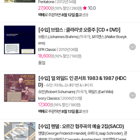
Pentatone
|
2012년 04월
27,900
10.0
원 (16% 할인 / 280원)
택배
로 주문하면
8월 12일 출고
변경
[수입] 브람스 : 클라리넷 오중주 [CD + DVD]
브람스 (Johannes Brahms)
(작곡가),
보이켄스 (Walter Boeyk
ens)
EPR Classic
|
2010년 08월
18,600
원 (16% 할인 / 190원)
품절
[수입] 얼 와일드 인 콘서트 1983 & 1987 (HDC
D)
- 슈만 : 피아노 소나타 1번 & 나비 외
슈만 (Robert Schumann)
(작곡가),
와일드 (Earl Wild)
Ivory Classics
|
2006년 03월
17,300
원 (16% 할인 / 180원)
택배
로 주문하면
8월 13일 출고
변경
[수입] 헨델 : 오르간 협주곡의 예술 2집(SACD)
헨델 (George Friderich Handel)
,
슈뢰더 (Jaap Schroder)
,
콘
체르토 암스테르담 (Concerto Amsterdam)
,
코르젬파 (Daniel