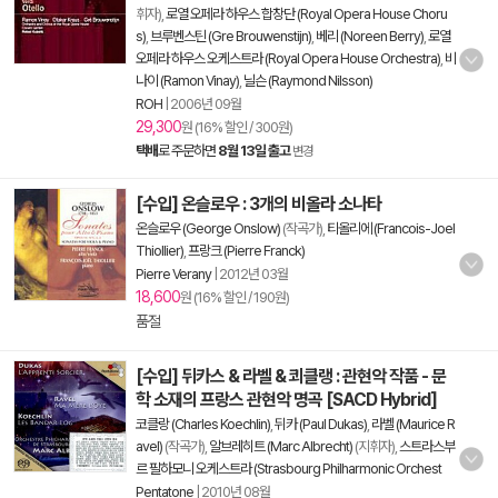
휘자),
로열 오페라 하우스 합창단 (Royal Opera House Choru
s)
,
브루벤스틴 (Gre Brouwenstijn)
,
베리 (Noreen Berry)
,
로열
오페라 하우스 오케스트라 (Royal Opera House Orchestra)
,
비
나이 (Ramon Vinay)
,
닐슨 (Raymond Nilsson)
ROH
|
2006년 09월
29,300
원 (16% 할인 / 300원)
택배
로 주문하면
8월 13일 출고
변경
[수입] 온슬로우 : 3개의 비올라 소나타
온슬로우 (George Onslow)
(작곡가),
티올리에 (Francois-Joel
Thiollier)
,
프랑크 (Pierre Franck)
Pierre Verany
|
2012년 03월
18,600
원 (16% 할인 / 190원)
품절
[수입] 뒤카스 & 라벨 & 쾨클랭 : 관현악 작품 - 문
학 소재의 프랑스 관현악 명곡 [SACD Hybrid]
코클랑 (Charles Koechlin)
,
뒤카 (Paul Dukas)
,
라벨 (Maurice R
avel)
(작곡가),
알브레히트 (Marc Albrecht)
(지휘자),
스트라스부
르 필하모니 오케스트라 (Strasbourg Philharmonic Orchest
Pentatone
|
2010년 08월