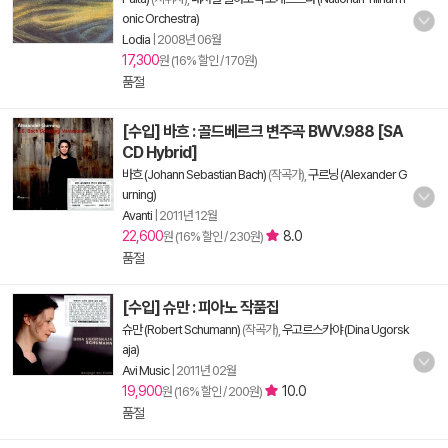
onic Orchestra)
Lodia
|
2008년 06월
17,300
원 (16% 할인 / 170원)
품절
[수입] 바흐 : 골드베르크 변주곡 BWV.988 [SA
CD Hybrid]
바흐 (Johann Sebastian Bach)
(작곡가),
구르닝 (Alexander G
urning)
Avanti
|
2011년 12월
22,600
8.0
원 (16% 할인 / 230원)
품절
[수입] 슈만 : 피아노 작품집
슈만 (Robert Schumann)
(작곡가),
우고르스카야 (Dina Ugorsk
aja)
Avi Music
|
2011년 02월
19,900
10.0
원 (16% 할인 / 200원)
품절