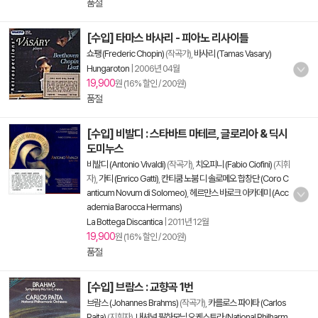
품절
[수입] 타마스 바사리 - 피아노 리사이틀
쇼팽 (Frederic Chopin)
(작곡가),
바사리 (Tamas Vasary)
Hungaroton
|
2006년 04월
19,900
원 (16% 할인 / 200원)
품절
[수입] 비발디 : 스타바트 마테르, 글로리아 & 딕시
도미누스
비발디 (Antonio Vivaldi)
(작곡가),
치오피니 (Fabio Ciofini)
(지휘
자),
가티 (Enrico Gatti)
,
칸티쿰 노붐 디 솔로메오 합창단 (Coro C
anticum Novum di Solomeo)
,
헤르만스 바로크 아카데미 (Acc
ademia Barocca Hermans)
La Bottega Discantica
|
2011년 12월
19,900
원 (16% 할인 / 200원)
품절
[수입] 브람스 : 교향곡 1번
브람스 (Johannes Brahms)
(작곡가),
카를로스 파이타 (Carlos
Paita)
(지휘자),
내셔널 필하모닉 오케스트라 (National Philharm