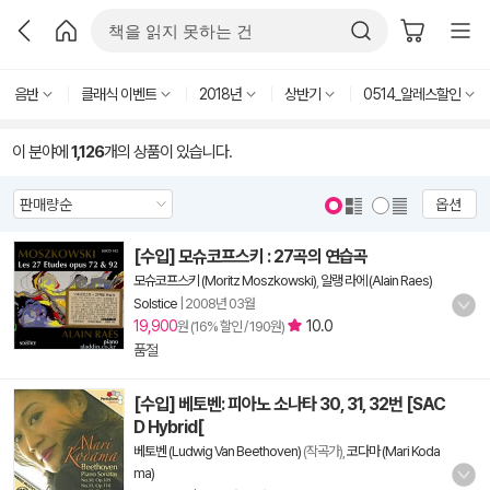
음반
클래식 이벤트
2018년
상반기
0514_알레스할인
이 분야에
1,126
개의 상품이 있습니다.
옵션
[수입] 모슈코프스키 : 27곡의 연습곡
모슈코프스키 (Moritz Moszkowski)
,
알랭 라에 (Alain Raes)
Solstice
|
2008년 03월
19,900
10.0
원 (16% 할인 / 190원)
품절
[수입] 베토벤: 피아노 소나타 30, 31, 32번 [SAC
D Hybrid[
베토벤 (Ludwig Van Beethoven)
(작곡가),
코다마 (Mari Koda
ma)