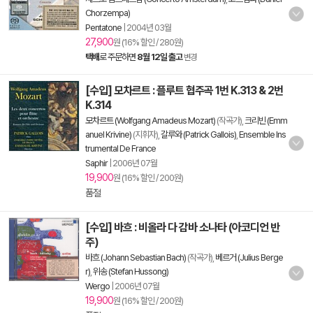
Chorzempa)
Pentatone
|
2004년 03월
27,900
원 (16% 할인 / 280원)
택배
로 주문하면
8월 12일 출고
변경
[수입] 모차르트 : 플루트 협주곡 1번 K.313 & 2번
K.314
모차르트 (Wolfgang Amadeus Mozart)
(작곡가),
크리빈 (Emm
anuel Krivine)
(지휘자),
갈루와 (Patrick Gallois)
,
Ensemble Ins
trumental De France
Saphir
|
2006년 07월
19,900
원 (16% 할인 / 200원)
품절
[수입] 바흐 : 비올라 다 감바 소나타 (아코디언 반
주)
바흐 (Johann Sebastian Bach)
(작곡가),
베르거 (Julius Berge
r)
,
위송 (Stefan Hussong)
Wergo
|
2006년 07월
19,900
원 (16% 할인 / 200원)