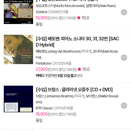
모슈코프스키 (Moritz Moszkowski)
,
알랭 라에 (Alain Raes)
Solstice
|
2008년 03월
19,900
10.0
원 (16% 할인 / 190원)
품절
[수입] 베토벤: 피아노 소나타 30, 31, 32번 [SAC
D Hybrid[
베토벤 (Ludwig Van Beethoven)
(작곡가),
코다마 (Mari Koda
ma)
Pentatone
|
2012년 04월
27,900
10.0
원 (16% 할인 / 280원)
택배
로 주문하면
8월 12일 출고
변경
[수입] 브람스 : 클라리넷 오중주 [CD + DVD]
브람스 (Johannes Brahms)
(작곡가),
보이켄스 (Walter Boeyk
ens)
EPR Classic
|
2010년 08월
18,600
원 (16% 할인 / 190원)
품절