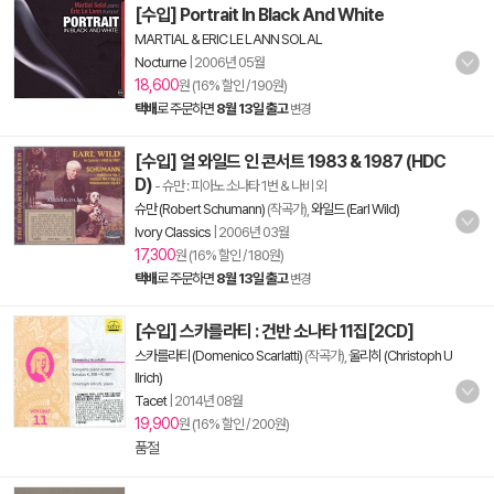
[수입] Portrait In Black And White
MARTIAL & ERIC LE LANN SOLAL
Nocturne
|
2006년 05월
18,600
원 (16% 할인 / 190원)
택배
로 주문하면
8월 13일 출고
변경
[수입] 얼 와일드 인 콘서트 1983 & 1987 (HDC
D)
- 슈만 : 피아노 소나타 1번 & 나비 외
슈만 (Robert Schumann)
(작곡가),
와일드 (Earl Wild)
Ivory Classics
|
2006년 03월
17,300
원 (16% 할인 / 180원)
택배
로 주문하면
8월 13일 출고
변경
[수입] 스카를라티 : 건반 소나타 11집[2CD]
스카를라티 (Domenico Scarlatti)
(작곡가),
울리히 (Christoph U
llrich)
Tacet
|
2014년 08월
19,900
원 (16% 할인 / 200원)
품절