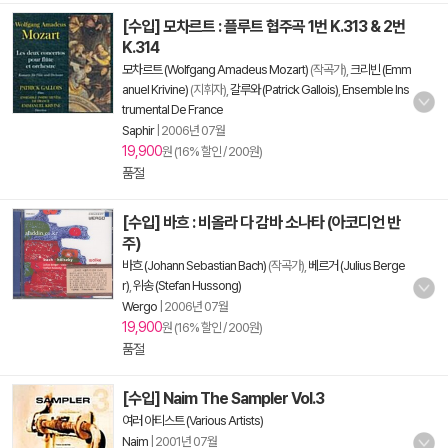
[수입] 모차르트 : 플루트 협주곡 1번 K.313 & 2번
K.314
모차르트 (Wolfgang Amadeus Mozart)
(작곡가),
크리빈 (Emm
anuel Krivine)
(지휘자),
갈루와 (Patrick Gallois)
,
Ensemble Ins
trumental De France
Saphir
|
2006년 07월
19,900
원 (16% 할인 / 200원)
품절
[수입] 바흐 : 비올라 다 감바 소나타 (아코디언 반
주)
바흐 (Johann Sebastian Bach)
(작곡가),
베르거 (Julius Berge
r)
,
위송 (Stefan Hussong)
Wergo
|
2006년 07월
19,900
원 (16% 할인 / 200원)
품절
[수입] Naim The Sampler Vol.3
여러 아티스트 (Various Artists)
Naim
|
2001년 07월