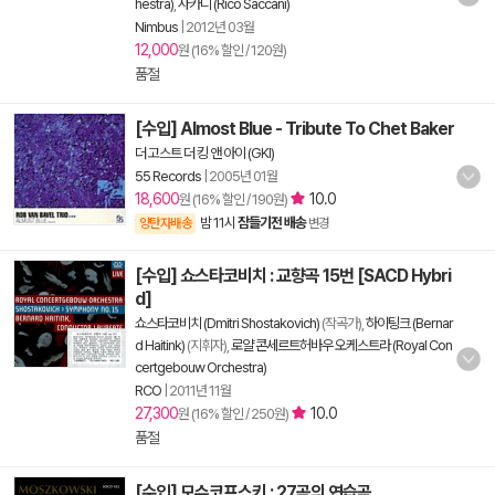
hestra)
,
사카니 (Rico Saccani)
Nimbus
|
2012년 03월
12,000
원 (16% 할인 / 120원)
품절
[수입] Almost Blue - Tribute To Chet Baker
더 고스트 더 킹 앤 아이 (GKI)
55 Records
|
2005년 01월
18,600
10.0
원 (16% 할인 / 190원)
밤 11시
잠들기전 배송
양탄자배송
변경
[수입] 쇼스타코비치 : 교향곡 15번 [SACD Hybri
d]
쇼스타코비치 (Dmitri Shostakovich)
(작곡가),
하이팅크 (Bernar
d Haitink)
(지휘자),
로얄 콘세르트허바우 오케스트라 (Royal Con
certgebouw Orchestra)
RCO
|
2011년 11월
27,300
10.0
원 (16% 할인 / 250원)
품절
[수입] 모슈코프스키 : 27곡의 연습곡