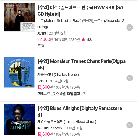
[수입] 바흐 : 골드베르크 변주곡 BWV.988 [SA
CD Hybrid]
바흐 (Johann Sebastian Bach)
(작곡가),
구르닝 (Alexander G
urning)
Avanti
|
2011년 12월
22,600
8.0
원 (16% 할인 / 230원)
품절
[수입] Monsieur Trenet Chant Paris(Digipa
ck)
샤를 트레네 (Charles Trenet)
Cristal
|
2004년 07월
18,600
원 (16% 할인 / 190원)
택배
로 주문하면
8월 13일 출고
변경
[수입] Blues Allnight [Digitally Remastere
d]
제임스 블루드 울머 (James Blood Ulmer)
In+Out Records
|
1990년 01월
18,600
원 (16% 할인 / 190원)