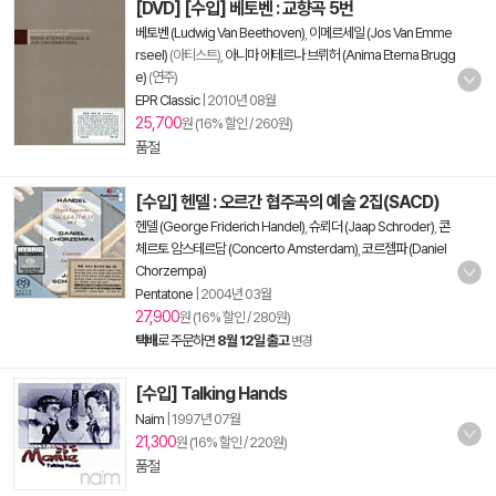
[DVD] [수입] 베토벤 : 교향곡 5번
베토벤 (Ludwig Van Beethoven)
,
이메르세일 (Jos Van Emme
rseel)
(아티스트),
아니마 에테르나 브뤼허 (Anima Eterna Brugg
e)
(연주)
EPR Classic
|
2010년 08월
25,700
원 (16% 할인 / 260원)
품절
[수입] 헨델 : 오르간 협주곡의 예술 2집(SACD)
헨델 (George Friderich Handel)
,
슈뢰더 (Jaap Schroder)
,
콘
체르토 암스테르담 (Concerto Amsterdam)
,
코르젬파 (Daniel
Chorzempa)
Pentatone
|
2004년 03월
27,900
원 (16% 할인 / 280원)
택배
로 주문하면
8월 12일 출고
변경
[수입] Talking Hands
Naim
|
1997년 07월
21,300
원 (16% 할인 / 220원)
품절