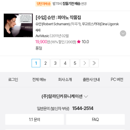
밤 11시
잠들기전 배송
양탄자배송
변경
[수입] 슈만 : 피아노 작품집
슈만 (Robert Schumann)
(작곡가),
우고르스카야 (Dina Ugorsk
aja)
Avi Music
|
2011년 02월
19,900
10.0
원 (16% 할인 / 200원)
품절
1
2
3
4
5
로그인
전체 메뉴
회사 소개
출판사 안내
PC 버전
(주)알라딘커뮤니케이션
1544-2514
일반문의 (발신자 부담)
1:1 문의
FAQ