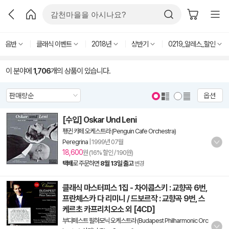
음반
클래식 이벤트
2018년
상반기
0219_알레스_할인
이 분야에
1,706
개의 상품이 있습니다.
옵션
[수입] Oskar Und Leni
펭귄 카페 오케스트라 (Penguin Cafe Orchestra)
Peregrina
|
1999년 07월
18,600
원 (16% 할인 / 190원)
택배
로 주문하면
8월 13일 출고
변경
클래식 마스터피스 1집 - 차이콥스키 : 교향곡 6번,
프란체스카 다 리미니 / 드보르작 : 교향곡 9번, 스
케르초 카프리치오소 외 [4CD]
부다페스트 필하모닉 오케스트라 (Budapest Philharmonic Orc