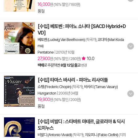
16,000
원 (16% 할인 / 160원)
품절
[수입] 베토벤 : 피아노 소나타 [SACD Hybrid+D
VD]
베토벤 (Ludwig Van Beethoven)
(작곡가),
코다마 (Mari Koda
ma)
Pentatone
|
2010년 10월
27,900
10.0
원 (16% 할인 / 280원)
택배
로 주문하면
8월 12일 출고
변경
[수입] 타마스 바사리 - 피아노 리사이틀
쇼팽 (Frederic Chopin)
(작곡가),
바사리 (Tamas Vasary)
Hungaroton
|
2006년 04월
19,900
원 (16% 할인 / 200원)
품절
[수입] 비발디 : 스타바트 마테르, 글로리아 & 딕시
도미누스
비발디 (Antonio Vivaldi)
(작곡가),
치오피니 (Fabio Ciofini)
(지휘