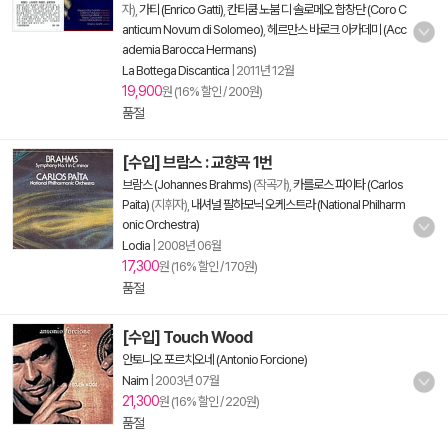
자),
가티 (Enrico Gatti)
,
칸티쿰 노붐 디 솔로메오 합창단 (Coro C
anticum Novum di Solomeo)
,
헤르만스 바로크 아카데미 (Acc
ademia Barocca Hermans)
La Bottega Discantica
|
2011년 12월
19,900
원 (16% 할인 / 200원)
품절
[수입] 브람스 : 교향곡 1번
브람스 (Johannes Brahms)
(작곡가),
카를로스 파이타 (Carlos
Paita)
(지휘자),
내셔널 필하모닉 오케스트라 (National Philharm
onic Orchestra)
Lodia
|
2008년 06월
17,300
원 (16% 할인 / 170원)
품절
[수입] Touch Wood
안토니오 포르치오네 (Antonio Forcione)
Naim
|
2003년 07월
21,300
원 (16% 할인 / 220원)
품절