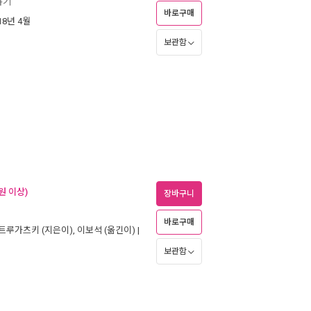
야기
바로구매
018년 4월
보관함
원 이상)
장바구니
바로구매
스트루가츠키
(지은이),
이보석
(옮긴이) |
보관함