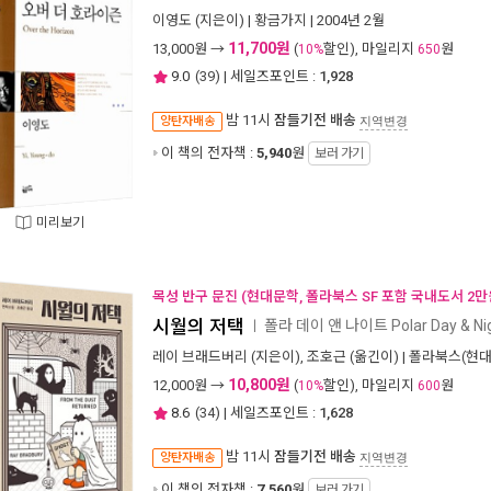
이영도
(지은이) |
황금가지
| 2004년 2월
11,700원
13,000
원 →
(
할인), 마일리지
원
10%
650
9.0
(
39
) | 세일즈포인트 :
1,928
밤 11시
잠들기전 배송
양탄자배송
지역변경
이 책의 전자책 :
5,940
원
보러 가기
미리보기
목성 반구 문진 (현대문학, 폴라북스 SF 포함 국내도서 2만
시월의 저택
폴라 데이 앤 나이트 Polar Day & Ni
ㅣ
레이 브래드버리
(지은이),
조호근
(옮긴이) |
폴라북스(현대
10,800원
12,000
원 →
(
할인), 마일리지
원
10%
600
8.6
(
34
) | 세일즈포인트 :
1,628
밤 11시
잠들기전 배송
양탄자배송
지역변경
이 책의 전자책 :
7,560
원
보러 가기