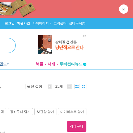
로그인
회원가입
마이페이지
고객센터
장바구니
(0)
펀드
북플
서재
투비컨티뉴드
창작플랫폼
투비컨티뉴드
옵션 설정
25개
순
선택
장바구니 담기
보관함 담기
마이리스트 담기
장바구니