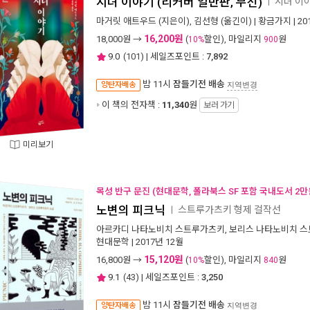
시녀 이야기 (리커버 일반판, 무선)
시녀 이
ㅣ
마거릿 애트우드
(지은이),
김선형
(옮긴이) |
황금가지
| 2
16,200원
18,000
원 →
(
할인), 마일리지
원
10%
900
9.0
(
101
) | 세일즈포인트 :
7,892
밤 11시
잠들기전 배송
양탄자배송
지역변경
이 책의 전자책 :
11,340
원
보러 가기
미리보기
목성 반구 문진 (현대문학, 폴라북스 SF 포함 국내도서 2만
노변의 피크닉
스트루가츠키 형제 걸작선
ㅣ
아르카디 나타노비치 스트루가츠키
,
보리스 나타노비치 
현대문학
| 2017년 12월
15,120원
16,800
원 →
(
할인), 마일리지
원
10%
840
9.1
(
43
) | 세일즈포인트 :
3,250
밤 11시
잠들기전 배송
양탄자배송
지역변경