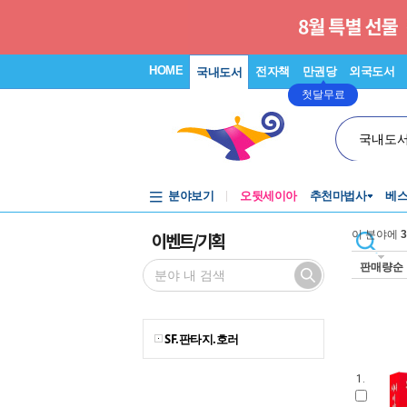
HOME
전자책
만권당
외국도서
국내도서
첫달무료
국내도
분야보기
오뒷세이아
추천마법사
베
이벤트/기획
이 분야에
3
판매량순
SF.판타지.호러
1.