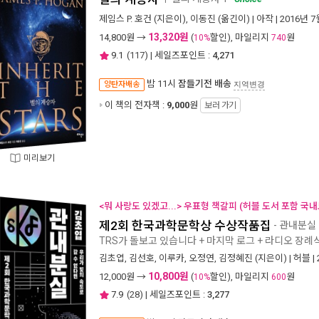
제임스 P. 호건
(지은이),
이동진
(옮긴이) |
아작
| 2016년 7
13,320원
14,800
원 →
(
할인), 마일리지
원
10%
740
9.1
(
117
) | 세일즈포인트 :
4,271
밤 11시
잠들기전 배송
양탄자배송
지역변경
이 책의 전자책 :
9,000
원
보러 가기
미리보기
<뭐 사랑도 있겠고...> 우표형 책갈피 (허블 도서 포함 국내
제2회 한국과학문학상 수상작품집
- 관내분실 
TRS가 돌보고 있습니다 + 마지막 로그 + 라디오 장례
김초엽
,
김선호
,
이루카
,
오정연
,
김정혜진
(지은이) |
허블
|
10,800원
12,000
원 →
(
할인), 마일리지
원
10%
600
7.9
(
28
) | 세일즈포인트 :
3,277