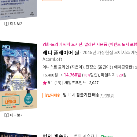
미리보기
영화·드라마 원작 도서전. 알라딘 사은품 (이벤트 도서 포함 
레디 플레이어 원
- 2045년 가상현실 오아시스 
AcornLoft
어니스트 클라인
(지은이),
전정순
(옮긴이) |
에이콘출판
| 
14,760원
16,400
원 →
(
할인), 마일리지
원
10%
820
8.1
(
19
) | 세일즈포인트 :
2,027
밤 11시
잠들기전 배송
양탄자배송
지역변경
미리보기
별의 계승자
별의 계승자 1
ㅣ
Choice