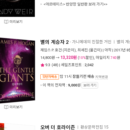
<아르테미스> 반양장 일반판 보러 가기>>
미리보기
별의 계승자 2
- 가니메데의 친절한 거인
별의 계
ㅣ
제임스 P. 호건
(지은이),
최세진
(옮긴이) |
아작
| 2017년 8
13,320원
14,800
원 →
(
할인), 마일리지
원
10%
740
9.3
(
48
) | 세일즈포인트 :
2,042
밤 11시
잠들기전 배송
양탄자배송
지역변경
이 책의 전자책 :
9,000
원
보러 가기
미리보기
오버 더 호라이즌
환상문학전집 15
ㅣ