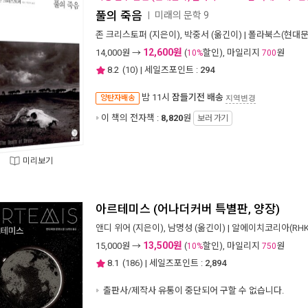
풀의 죽음
미래의 문학 9
ㅣ
존 크리스토퍼
(지은이),
박중서
(옮긴이) |
폴라북스(현대문
12,600원
14,000
원 →
(
할인), 마일리지
원
10%
700
8.2
(
10
) | 세일즈포인트 :
294
밤 11시
잠들기전 배송
양탄자배송
지역변경
이 책의 전자책 :
8,820
원
보러 가기
미리보기
아르테미스 (어나더커버 특별판, 양장)
앤디 위어
(지은이),
남명성
(옮긴이) |
알에이치코리아(RHK
13,500원
15,000
원 →
(
할인), 마일리지
원
10%
750
8.1
(
186
) | 세일즈포인트 :
2,894
출판사/제작사 유통이 중단되어 구할 수 없습니다.