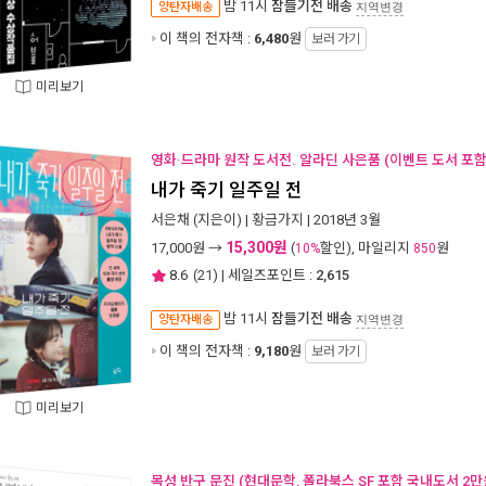
밤 11시
잠들기전 배송
양탄자배송
지역변경
이 책의 전자책 :
6,480
원
보러 가기
미리보기
영화·드라마 원작 도서전. 알라딘 사은품 (이벤트 도서 포함 
내가 죽기 일주일 전
서은채
(지은이) |
황금가지
| 2018년 3월
15,300원
17,000
원 →
(
할인), 마일리지
원
10%
850
8.6
(
21
) | 세일즈포인트 :
2,615
밤 11시
잠들기전 배송
양탄자배송
지역변경
이 책의 전자책 :
9,180
원
보러 가기
미리보기
목성 반구 문진 (현대문학, 폴라북스 SF 포함 국내도서 2만