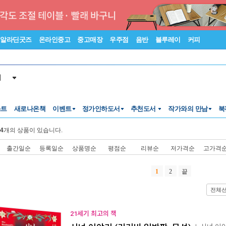
알라딘굿즈
온라인중고
중고매장
우주점
음반
블루레이
커피
서
스트
새로나온책
이벤트
정가인하도서
추천도서
작가와의 만남
북
4
개의 상품이 있습니다.
출간일순
등록일순
상품명순
평점순
리뷰순
저가격순
고가격
1
2
끝
전체
21세기 최고의 책