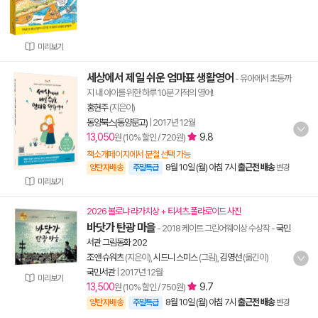
미리보기
세상에서 제일 쉬운 엄마표 생활영어
- 유아에서 초등까
지 내 아이를 위한 하루 10분 기적의 영어!
홍현주
(지은이)
동양북스(동양문고)
|
2017년 12월
13,050
9.8
원 (10% 할인 / 720원)
책소개페이지에서 분철 선택 가능
8월 10일 (월) 아침 7시
출근전 배송
양탄자배송
주말특급
변경
미리보기
2026 볼로냐 라가치상 + 티셔츠.폴라로이드 사진
바닷가 탄광 마을
- 2018 케이트 그린어웨이상 수상작
-
국민
서관 그림동화 202
조앤 슈워츠
(지은이),
시드니 스미스
(그림),
김영선
(옮긴이)
국민서관
|
2017년 12월
미리보기
13,500
9.7
원 (10% 할인 / 750원)
8월 10일 (월) 아침 7시
출근전 배송
양탄자배송
주말특급
변경