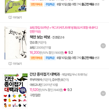
8월 10일 (월) 아침 7시
출근전 배송
양탄자배송
주말특급
변경
미리보기
보림 창립 50주년 + 머그.티셔츠.트레이(대상도서 포함 국내서 2
만원 이상)
책만 보는 바보
-
진경문고 6
안소영
(지은이)
보림
|
2005년 11월
16,200
9.2
원 (10% 할인 / 900원)
8월 10일 (월) 아침 7시
출근전 배송
양탄자배송
주말특급
변경
미리보기
간단 종이접기 대백과
- 매일매일 두뇌 트레이닝
주부의벗사
(지은이),
김수연
(옮긴이)
아르고나인
|
2011년 10월
11,520
9.3
원 (10% 할인 / 640원)
구판절판