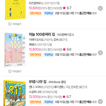
위즈덤하우스
|
2017년 07월
10,800
9.7
원 (10% 할인 / 600원)
8월 10일 (월) 아침 7시
출근전 배송
양탄자배송
주말특급
변경
미리보기
하늘 100층짜리 집
-
100층짜리 집 4
이와이 도시오
(지은이),
김숙
(옮긴이)
북뱅크
|
2017년 12월
10,800
9.6
원 (10% 할인 / 600원)
8월 10일 (월) 아침 7시
출근전 배송
양탄자배송
주말특급
변경
미리보기
91층 나무 집
-
456 Book 클럽
앤디 그리피스
(지은이),
테리 덴톤
(그림),
신수진
(옮긴이)
시공주니어
|
2018년 02월
13,500
9.7
원 (10% 할인 / 750원)
8월 10일 (월) 아침 7시
출근전 배송
양탄자배송
주말특급
변경