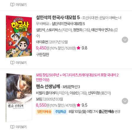
미리보기
설민석의 한국사 대모험 5
- 조선시대 편 : 온달이 아빠는 너
무 바빠요!
-
설민석의 한국사 대모험 5
설민석
,
스토리박스
(지은이),
정현희
(그림),
태건 역사 연구소
(감
수)
아이휴먼
|
2017년 12월
9,450
9.8
원 (10% 할인 / 520원)
구판절판
미리보기
보림 창립 50주년 + 머그.티셔츠.트레이(대상도서 포함 국내서 2
만원 이상)
헨쇼 선생님께
-
보림문학선 3
비벌리 클리어리
(지은이),
이승민
(그림),
선우미정
(옮긴이)
보림
|
2005년 03월
8,550
9.5
원 (10% 할인 / 470원)
8월 10일 (월) 아침 7시
출근전 배송
양탄자배송
주말특급
변경
미리보기