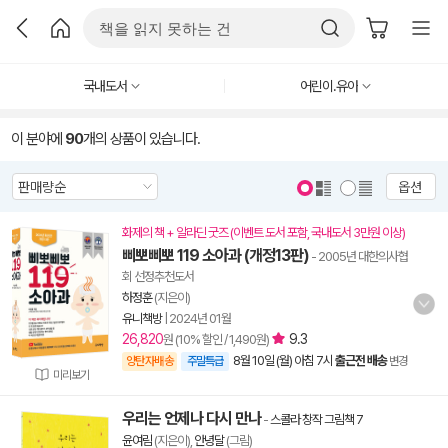
국내도서
어린이.유아
이 분야에
90
개의 상품이 있습니다.
옵션
화제의 책 + 알라딘 굿즈 (이벤트 도서 포함, 국내도서 3만원 이상)
삐뽀삐뽀 119 소아과 (개정13판)
- 2005년 대한의사협
회 선정추천도서
하정훈
(지은이)
유니책방
|
2024년 01월
26,820
9.3
원 (10% 할인 / 1,490원)
8월 10일 (월) 아침 7시
출근전 배송
양탄자배송
주말특급
변경
미리보기
우리는 언제나 다시 만나
-
스콜라 창작 그림책 7
윤여림
(지은이),
안녕달
(그림)