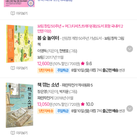
미리보기
보림 창립 50주년 + 머그.티셔츠.트레이(대상도서 포함 국내서 2
만원 이상)
봄 숲 놀이터
- 산림청 개청 50주년 기념도서
-
보림 창작 그림
책
이영득
(지은이),
한병호
(그림)
보림
|
2017년 11월
12,600
9.6
원 (10% 할인 / 700원)
미리보기
8월 10일 (월) 아침 7시
출근전 배송
양탄자배송
주말특급
변경
책 깎는 소년
-
파란자전거 역사동화 5
장은영
(지은이),
박지윤
(그림)
파란자전거
|
2018년 01월
13,050
10.0
원 (10% 할인 / 720원)
8월 10일 (월) 아침 7시
출근전 배송
양탄자배송
주말특급
변경
미리보기