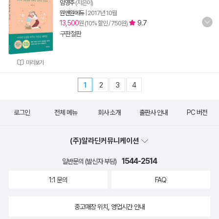
임영주
(지은이)
원앤원에듀
|
2017년 10월
13,500
9.7
원 (10% 할인 / 750원)
구판절판
미리보기
1
2
3
4
로그인
전체 메뉴
회사 소개
출판사 안내
PC 버전
(주)알라딘커뮤니케이션
1544-2514
일반문의 (발신자 부담)
1:1 문의
FAQ
중고매장 위치, 영업시간 안내