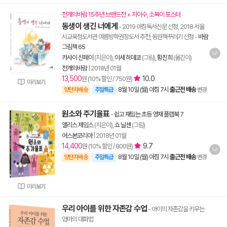
천개의바람 15주년 브랜드전 + 지이수, 소복이 포스터
동생이 생긴 너에게
- 2019 아침독서신문 선정, 2018 서울
시교육청도서관 여름방학권장도서 추천, 동원책꾸러기 선정
-
바람
그림책 65
카사이 신페이
(지은이),
이세 히데코
(그림),
황진희
(옮긴이)
천개의바람
|
2018년 01월
13,500
10.0
원 (10% 할인 / 750원)
미리보기
8월 10일 (월) 아침 7시
출근전 배송
양탄자배송
주말특급
변경
원소와 주기율표
-
쉽고 재밌는 초등 영재 플랩북 7
앨리스 제임스
(지은이),
쇼 닐센
(그림)
어스본코리아
|
2018년 01월
14,400
9.7
원 (10% 할인 / 800원)
8월 10일 (월) 아침 7시
출근전 배송
양탄자배송
주말특급
변경
미리보기
우리 아이를 위한 자존감 수업
- 아이의 자존감을 키우는
엄마의 대화법