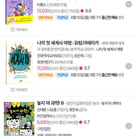
비룡소
|
2018년 01월
13,500
9.9
원 (10% 할인 / 750원)
8월 10일 (월) 아침 7시
출근전 배송
양탄자배송
주말특급
변경
미리보기
나의 첫 세계사 여행 : 유럽.아메리카
- 세계 여행과 세계
사 공부를 한 번에 끝내는 본격 학습 교양서!
-
나의 첫 세계사 여행
전국역사교사모임
(지은이),
송진욱
(그림)
휴먼어린이
|
2018년 01월
15,120
9.7
원 (10% 할인 / 840원)
8월 10일 (월) 아침 7시
출근전 배송
양탄자배송
주말특급
변경
미리보기
놓지 마 과학! 6
- 정신이 실험에 정신 놓다
-
놓지 마 과학! 6
신태훈
,
나승훈
(지은이),
류진숙
(감수)
위즈덤하우스
|
2017년 12월
8,820
9.7
원 (10% 할인 / 490원)
구판절판
부록 : 파워카드 (책과랩핑)