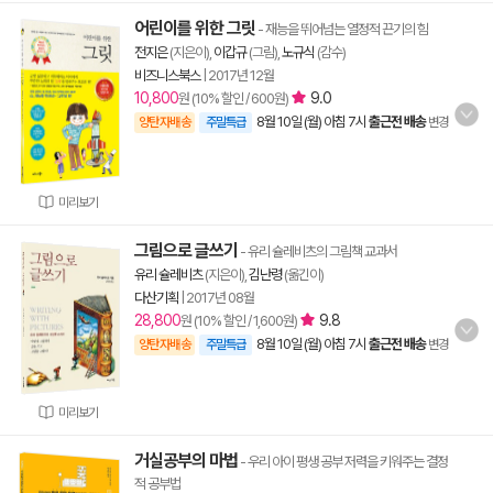
어린이를 위한 그릿
- 재능을 뛰어넘는 열정적 끈기의 힘
전지은
(지은이),
이갑규
(그림),
노규식
(감수)
비즈니스북스
|
2017년 12월
10,800
9.0
원 (10% 할인 / 600원)
8월 10일 (월) 아침 7시
출근전 배송
양탄자배송
주말특급
변경
미리보기
그림으로 글쓰기
- 유리 슐레비츠의 그림책 교과서
유리 슐레비츠
(지은이),
김난령
(옮긴이)
다산기획
|
2017년 08월
28,800
9.8
원 (10% 할인 / 1,600원)
8월 10일 (월) 아침 7시
출근전 배송
양탄자배송
주말특급
변경
미리보기
거실공부의 마법
- 우리 아이 평생 공부 저력을 키워주는 결정
적 공부법