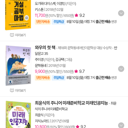
오가와 다이스케
,
이경민
(지은이)
키스톤
|
2018년 02월
11,700
9.2
원 (10% 할인 / 650원)
8월 10일 (월) 아침 7시
출근전 배송
양탄자배송
주말특급
변경
미리보기
와우의 첫 책
- 제18회 문학동네어린이문학상 대상 수상작
-
반
달문고 35
주미경
(지은이),
김규택
(그림)
문학동네
|
2018년 01월
9,900
9.7
원 (10% 할인 / 550원)
8월 10일 (월) 아침 7시
출근전 배송
양탄자배송
주말특급
변경
미리보기
최윤식의 주니어 미래준비학교 미래인공지능
-
최윤
식의 주니어 미래준비학교
최윤식
(지은이)
지식노마드
|
2017년 09월
10,800
9.2
원 (10% 할인 / 600원)