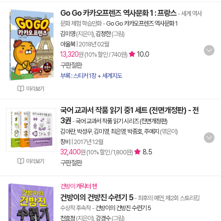
Go Go 카카오프렌즈 역사문화 1 : 프랑스
- 세계 역사
문화 체험 학습만화
-
Go Go 카카오프렌즈 역사문화 1
김미영
(지은이),
김정한
(그림)
아울북
|
2018년 02월
13,320
10.0
원 (10% 할인 / 740원)
구판절판
부록 : 스티커 1장 + 세계지도
미리보기
국어 교과서 작품 읽기 중1 세트 (전면개정판) - 전
3권
-
국어 교과서 작품 읽기 시리즈 (전면개정판)
김아란
,
박성우
,
김미영
,
최은영
,
박종호
,
주예지
(엮은이)
창비
|
2017년 12월
32,400
8.5
원 (10% 할인 / 1,800원)
미리보기
구판절판
건방이 캐릭터 펜
건방이의 건방진 수련기 5
- 최후의 예언, 제2회 스토리킹
수상작 후속작
-
건방이의 건방진 수련기 5
천효정
(지은이),
강경수
(그림)