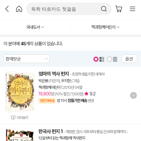
국내도서
책과함께어린이
이 분야에
45
개의 상품이 있습니다.
옵션
엄마의 역사 편지
- 초등학생을 위한 세계사
박은봉
(지은이),
우지현
(그림)
책과함께어린이
|
2010년 04월
19,800
9.2
원 (10% 할인 / 1,100원)
밤 11시
잠들기전 배송
양탄자배송
변경
미리보기
한국사 편지 1
- 개정판, 원시 사회부터 통일 신라와 발해까지
-
12살부터 읽는 책과함께 역사편지