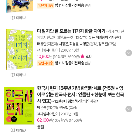
밤 11시
잠들기전 배송
양탄자배송
변경
미리보기
다 알지만 잘 모르는 11가지 한글 이야기
- 창제부터 현
재까지 한글에 대한 모든 것
-
12살부터 읽는 책과함께 역사편지
배유안
(지은이),
시정곤
,
최경봉
,
박영준
(원작),
정우열
(그림)
책과함께어린이
|
2010년 10월
10,800
9.0
원 (10% 할인 / 600원)
밤 11시
잠들기전 배송
양탄자배송
변경
미리보기
한국사 편지 15주년 기념 한정판 세트 (전5권 + 영
어로 읽는 한국사 편지 : 인물편 + 한눈에 보는 한국
사 연표)
-
12살부터 읽는 책과함께 역사편지
박은봉
(지은이),
류동필
(그림)
책과함께어린이
|
2017년 11월
62,100
원 (10% 할인 / 3,450원)
품절
미리보기