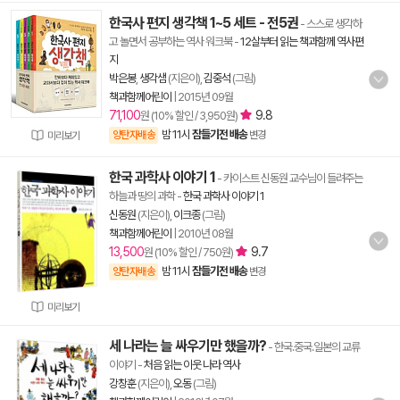
한국사 편지 생각책 1~5 세트 - 전5권
- 스스로 생각하
고 놀면서 공부하는 역사 워크북
-
12살부터 읽는 책과함께 역사편
지
박은봉
,
생각샘
(지은이),
김중석
(그림)
책과함께어린이
|
2015년 09월
71,100
9.8
원 (10% 할인 / 3,950원)
밤 11시
잠들기전 배송
양탄자배송
변경
미리보기
한국 과학사 이야기 1
- 카이스트 신동원 교수님이 들려주는
하늘과 땅의 과학
-
한국 과학사 이야기 1
신동원
(지은이),
이크종
(그림)
책과함께어린이
|
2010년 08월
13,500
9.7
원 (10% 할인 / 750원)
밤 11시
잠들기전 배송
양탄자배송
변경
미리보기
세 나라는 늘 싸우기만 했을까?
- 한국.중국.일본의 교류
이야기
-
처음 읽는 이웃 나라 역사
강창훈
(지은이),
오동
(그림)