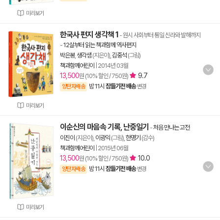
미리보기
한국사 편지 생각책 1
- 원시 사회부터 통일 신라와 발해까지
-
12살부터 읽는 책과함께 역사편지
박은봉
,
생각샘
(지은이),
김중석
(그림)
책과함께어린이
|
2014년 03월
13,500
9.7
원 (10% 할인 / 750원)
밤 11시
잠들기전 배송
양탄자배송
변경
미리보기
이순신의 마음속 기록, 난중일기
-
처음 만나는 고전
이진이
(지은이),
이광익
(그림),
한명기
(감수)
책과함께어린이
|
2015년 06월
13,500
10.0
원 (10% 할인 / 750원)
밤 11시
잠들기전 배송
양탄자배송
변경
미리보기