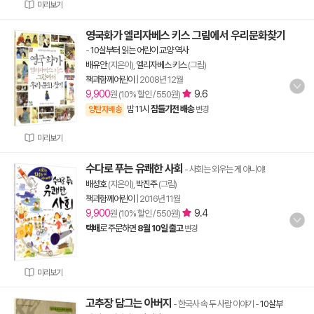
미리보기
영국화가 엘리자베스 키스 그림에서 우리문화찾기
-
10살부터 읽는 어린이 교양 역사
배유안
(지은이),
엘리자베스 키스
(그림)
책과함께어린이
|
2008년 12월
9,900
9.6
원 (10% 할인 / 550원)
밤 11시
잠들기전 배송
양탄자배송
변경
미리보기
수다로 푸는 유쾌한 사회
- 사회는 외우는 게 아니야!
배성호
(지은이),
박진주
(그림)
책과함께어린이
|
2016년 11월
9,900
9.4
원 (10% 할인 / 550원)
택배
로 주문하면
8월 10일 출고
변경
미리보기
고추장 담그는 아버지
- 한국사 속 두 사람 이야기
-
10살부