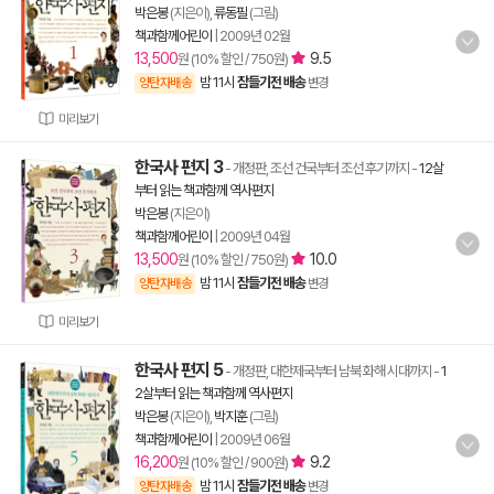
박은봉
(지은이),
류동필
(그림)
책과함께어린이
|
2009년 02월
13,500
9.5
원 (10% 할인 / 750원)
밤 11시
잠들기전 배송
양탄자배송
변경
미리보기
한국사 편지 3
- 개정판, 조선 건국부터 조선 후기까지
-
12살
부터 읽는 책과함께 역사편지
박은봉
(지은이)
책과함께어린이
|
2009년 04월
13,500
10.0
원 (10% 할인 / 750원)
밤 11시
잠들기전 배송
양탄자배송
변경
미리보기
한국사 편지 5
- 개정판, 대한제국부터 남북 화해 시대까지
-
1
2살부터 읽는 책과함께 역사편지
박은봉
(지은이),
박지훈
(그림)
책과함께어린이
|
2009년 06월
16,200
9.2
원 (10% 할인 / 900원)
밤 11시
잠들기전 배송
양탄자배송
변경