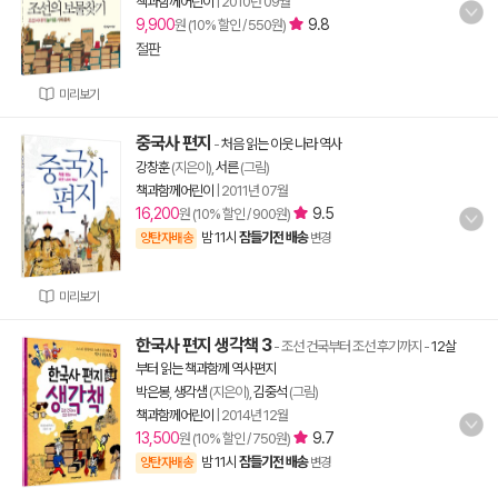
책과함께어린이
|
2010년 09월
9,900
9.8
원 (10% 할인 / 550원)
절판
미리보기
중국사 편지
-
처음 읽는 이웃 나라 역사
강창훈
(지은이),
서른
(그림)
책과함께어린이
|
2011년 07월
16,200
9.5
원 (10% 할인 / 900원)
밤 11시
잠들기전 배송
양탄자배송
변경
미리보기
한국사 편지 생각책 3
- 조선 건국부터 조선 후기까지
-
12살
부터 읽는 책과함께 역사편지
박은봉
,
생각샘
(지은이),
김중석
(그림)
책과함께어린이
|
2014년 12월
13,500
9.7
원 (10% 할인 / 750원)
밤 11시
잠들기전 배송
양탄자배송
변경