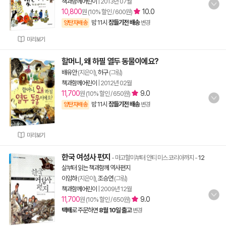
책과함께어린이
|
2013년 07월
10,800
10.0
원 (10% 할인 / 600원)
밤 11시
잠들기전 배송
양탄자배송
변경
미리보기
할머니, 왜 하필 열두 동물이에요?
배유안
(지은이),
허구
(그림)
책과함께어린이
|
2012년 02월
11,700
9.0
원 (10% 할인 / 650원)
밤 11시
잠들기전 배송
양탄자배송
변경
미리보기
한국 여성사 편지
- 마고할미부터 안티 미스 코리아까지
-
12
살부터 읽는 책과함께 역사편지
이임하
(지은이),
조승연
(그림)
책과함께어린이
|
2009년 12월
11,700
9.0
원 (10% 할인 / 650원)
택배
로 주문하면
8월 10일 출고
변경