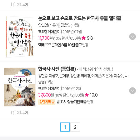
미리보기
눈으로 보고 손으로 만드는 한국사 유물 열아홉
안민영
(지은이),
김윤영
(그림)
책과함께어린이
|
2015년 07월
11,700
9.8
원 (10% 할인 / 650원)
택배
로 주문하면
8월 10일 출고
변경
한국사 사전 (통합본)
- 내 책상 위의 역사 선생님
김한종
,
이성호
,
문여경
,
송인영
,
최혜경
,
이희근
(지은이),
이승수
,
박
승범
(그림)
책과함께어린이
|
2016년 12월
37,800
10.0
원 (10% 할인 / 2,100원)
밤 11시
잠들기전 배송
양탄자배송
변경
미리보기
1
2