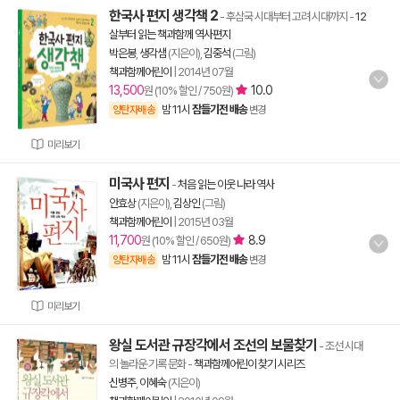
한국사 편지 생각책 2
- 후삼국 시대부터 고려 시대까지
-
12
살부터 읽는 책과함께 역사편지
박은봉
,
생각샘
(지은이),
김중석
(그림)
책과함께어린이
|
2014년 07월
13,500
10.0
원 (10% 할인 / 750원)
밤 11시
잠들기전 배송
양탄자배송
변경
미리보기
미국사 편지
-
처음 읽는 이웃 나라 역사
안효상
(지은이),
김상인
(그림)
책과함께어린이
|
2015년 03월
11,700
8.9
원 (10% 할인 / 650원)
밤 11시
잠들기전 배송
양탄자배송
변경
미리보기
왕실 도서관 규장각에서 조선의 보물찾기
- 조선 시대
의 놀라운 기록 문화
-
책과함께어린이 찾기 시리즈
신병주
,
이혜숙
(지은이)