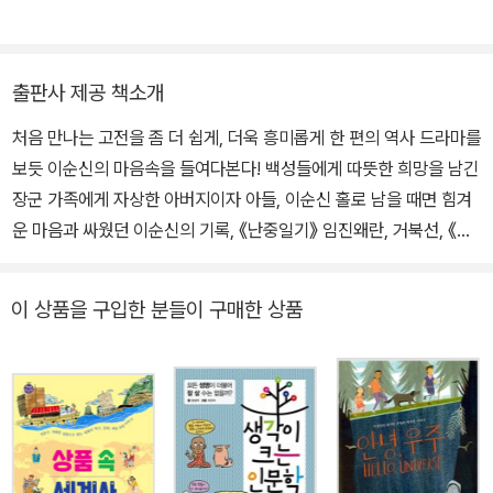
평》 편집위원, 제2기 한일역사공동연구위원회 위원, 동북아역사재단
자문 위원을 역임했고, 지금은 명지대학교 인문대학 사학과 교수로
있다. 그동안 《임진왜란과 한중관계》(1999), 《광해군》(2000), 《정
출판사 제공 책소개
묘·병자호란과 동아시아》(2009), 《역사평설 병자호란 1, 2》(2013)
처음 만나는 고전을 좀 더 쉽게, 더욱 흥미롭게 한 편의 역사 드라마를
를 썼고, 그 밖에 여러 저술이 있다. 동아시아 역사 속에서 한국사의
보듯 이순신의 마음속을 들여다본다! 백성들에게 따뜻한 희망을 남긴
위상을 정립하는 데 관심이 많다. 첫 책인 《임진왜란과 한중관계》로
장군 가족에게 자상한 아버지이자 아들, 이순신 홀로 남을 때면 힘겨
2000년 제25회 월봉저작상을, 《역사평설 병자호란 1, 2》로 2014
운 마음과 싸웠던 이순신의 기록, 《난중일기》 임진왜란, 거북선, 《난
년 제54회 한국출판문화상을 받았다.
중일기》까지 이야기하면 어린 독자들이라도 ‘이순신’이라는 이름을
바로 떠올립니다. 하지만 《난중일기》 속에 담겨 있는 이순신의 이야
이 상품을 구입한 분들이 구매한 상품
기를 하나하나 읽고 이해한 어린이는 그리 많지 않지요. 이순신이 남
긴 역사의 기록을 어린이들이 꼭 읽어야 하는 까닭은 무엇일까요? 책
과함께어린이의 ‘처음 만나는 고전’ 시리즈 첫 책, 《이순신의 마음속
기록, 난중일기》가 그 질문에 대한 답을 알려줍니다. 세심하게 뽑아낸
원문과 친절한 해설로 《난중일기》를 읽는 새로운 재미를 발견한다!
《이순신의 마음속 기록, 난중일기》는 《난중일기》 원문을 수록하여