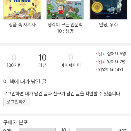
그 큰 흐름을 따라갑니다. 특히 이순신의 마음을 느낄 수 있고, 《난중
일기》를 제대로 이해하기 위해 필요한 부분을 선별해 발췌했습니다.
때로는 시를 짓고, 죽은 부하 장수를 위해서 직접 제문을 쓰던 선비 이
상품 속 세계사
생각이 크는 인문학
안녕, 우주
순신의 모습, 신분을 가리지 않고 사람을 아끼던 장군의 모습, 아들과
10 : 생명
조카를 사랑하던 아버지의 모습, 연로한 어머니를 걱정하던 효자 이
순신의 모습, 점을 치고 활쏘기를 즐겼던 개인적인 모습 등 위대한 장
군의 인간적인 면모까지 느끼고 상상해 볼 수 있도록 더욱 세심하게
읽고 싶어요 5명
0
10
0
원문을 풀이해 나갔습니다. 이순신에 대한 애정 어린 시각과 따스한
읽고 있어요 2명
100자평
리뷰
마이페이퍼
그림! 이 책의 지은이 이진이 작가는 이순신의 삶에 매료되어 ‘역사 인
읽었어요 14명
물 답사기’ 《이순신을 찾아 떠난 여행》도 썼습니다. 《난중일기》를 통
이 책에 내가 남긴 글
해 전쟁의 처참한 기록과 용맹한 이순신의 공적만을 기억하는 사람이
로그인하면 내가 남긴 글과 친구가 남긴 글을 확인할 수 있습니다.
많은 것을 안타까워하며, 어린이들에게 고난을 극복하기 위해 끊임없
이 고민하고 노력했던 인간 이순신의 모습을 이야기해 주고자 《이순
로그인하기
신의 마음속 기록, 난중일기》를 썼습니다. 그렇게 오늘날 어린이들에
게 꼭 필요한 이순신의 가치관을 알아주길 바라는 마음을 담았습니
구매자 분포
다. 더불어 화가 이광익은 따뜻한 색채로 이순신의 인간적인 모습을
10대
0.2%
0.2%