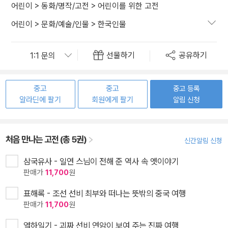
어린이
>
동화/명작/고전
>
어린이를 위한 고전
어린이
>
문화/예술/인물
>
한국인물
선물하기
공유하기
중고
중고
중고 등록
알라딘에 팔기
회원에게 팔기
알림 신청
처음 만나는 고전 (총 5권)
신간알림 신청
삼국유사 - 일연 스님이 전해 준 역사 속 옛이야기
판매가
11,700
원
표해록 - 조선 선비 최부와 떠나는 뜻밖의 중국 여행
판매가
11,700
원
열하일기 - 괴짜 선비 연암이 보여 주는 진짜 여행