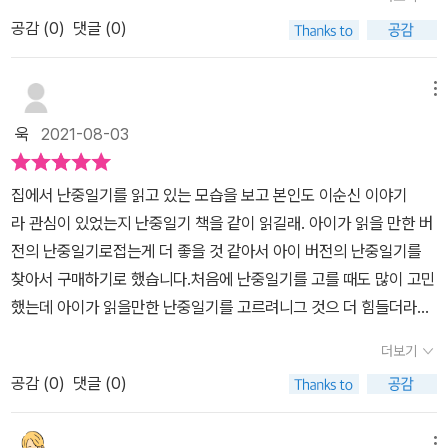
읽지는 못 했을 거예요.이순신의 마음속 기록, 난중일기를 통해 이순
하룻밤 지내기가 한 해를 지내는 것 같구나.' - 정유년(1597년) 10월
수 있게 되었고 특히 우리 수군의 전투 능력을 다시 가다듬는 계기가
공감 (
0
)
댓글 (0)
신 장군이 쓴 일기를 접할 수 있었네요.저보다는 사실 중학생 딸아이
14일
되었다. 바쁜 일과 속에서 그는 기록으로 남기는 시간을 놓치지 않았
가 먼저 읽었네요. 성준이가 읽어야 하는데요~마지막으로 읽게 되네
다. 아파서 누워 있을 때조차도 한 줄의 기록을 남길 정도로 글쓰기가
요~중학생 딸아이 읽더니... 명량을 보여달라고 하네요.명량 영화가
메뉴
몸에 밴 사람이었다. 일기를 썼기에 이순신은 영웅으로 남을 수 있었
개봉했을 때 딸아이는 함께 하지 못했네요.난중일기 속의 내용과 함
욱
2021-08-03
다. 일기를 쓰지 않았다면 사람들의 기억 속에 사라졌을 것이다. 오늘
께 해설도 들어가 있어 읽기가 편했네요.이순신 장군이 점을 쳤다는
의 기록이 곧 나를 만든다!
것에...아마도 적과의 싸움에서 언제나 승리하는 것은 아니라는 두려
집에서 난중일기를 읽고 있는 모습을 보고 본인도 이순신 이야기
움이 자리 잡고 있어서 그랬을 거라는 생각이 들었네요 이순신 장군
라 관심이 있었는지 난중일기 책을 같이 읽길래. 아이가 읽을 만한 버
의 난중일기와 함께 선조에게 올린 장계도 귀한 자료가 되고 있다고
전의 난중일기로접는게 더 좋을 것 같아서 아이 버전의 난중일기를
합니다.장계 또한 해석과 함께 내용에 포함되어 있네요.장군은 7년
찾아서 구매하기로 했습니다.처음에 난중일기를 고를 때도 많이 고민
동안 전쟁통에 몸이 많이 나약해지셨네요.자기 몸 돌볼 시간도 없이
했는데 아이가 읽을만한 난중일기를 고르려니그 것으 더 힘들더라구
전쟁에서 백성을 나라를 걱정하는 마음이 진정한 지도자가 아니었나
요. 그래도 여기저기 블로그들을 뒤져가며 흥미있게 읽을 만한책으로
싶어요~군량미도 없고 옷도 없이 추위가 싸우다 얼어 죽고 굶어 죽은
더보기
구매. 아이와 같이 난중일기를 읽어야겠어요~
우리 백성들얼마나 가슴이 아팠을지...그 난리 통에 어찌 이순신 장군
공감 (
0
)
댓글 (0)
을 고문으로 병들게 만든 조선의 조정이 한심스러울 뿐이었네요.결국
다시 쳐들어온 일본에 대항할 사람은 이순신 장군 뿐 이었네요.본인
메뉴