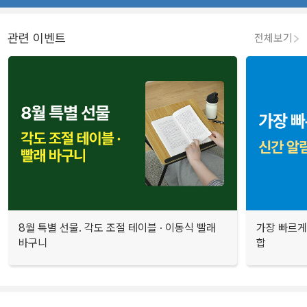
관련 이벤트
전체보기
8월 특별 선물. 각도 조절 테이블 · 이동식 빨래
가장 빠르게
바구니
합