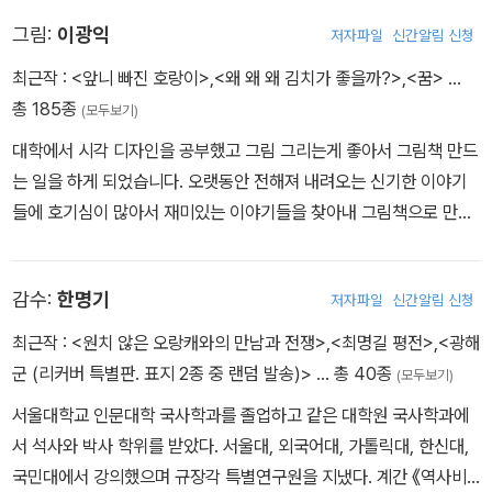
다. 방송문화진흥원이 주최하는 ‘올해의 작가상’ 은상을 2006년에
그림:
이광익
저자파일
신간알림 신청
수상했습니다. 현재 계명대학교 문예창작학과 겸임 교수이기도 합니
다. 이순신의 삶에 마음이 이끌려 이순신 유적 답사기 《이순신을 찾아
최근작 :
<앞니 빠진 호랑이>
,
<왜 왜 왜 김치가 좋을까?>
,
<꿈>
…
떠난 여행》을 썼고, 어린이들이 《난중일기》와 친해지고 인간 이순신
총 185종
(모두보기)
에 대해 생각해 보기를 바라며 이 책 《이순신의 마음속 기록, 난중일
대학에서 시각 디자인을 공부했고 그림 그리는게 좋아서 그림책 만드
기》를 썼습니다. 그리고 《삼국유사》를 쓴 일연 스님의 발자취를 다룬
는 일을 하게 되었습니다. 오랫동안 전해져 내려오는 신기한 이야기
다큐멘터리 〈삼국유사, 일연의 꿈〉을 만든 후 어린이를 위한 《삼국유
들에 호기심이 많아서 재미있는 이야기들을 찾아내 그림책으로 만들
사》 길잡이 《일연 스님이 전해 준 역사 속 옛이야기, 삼국유사》를 썼
고 있습니다. 그린 책으로는 《과학자와 놀자》, 《쨍아》, 《홍길동전》,
습니다.
《천 년의 도시 경주》, 《세상을 바꾸는 바퀴》 등이 있습니다.
감수:
한명기
저자파일
신간알림 신청
최근작 :
<원치 않은 오랑캐와의 만남과 전쟁>
,
<최명길 평전>
,
<광해
군 (리커버 특별판. 표지 2종 중 랜덤 발송)>
… 총 40종
(모두보기)
서울대학교 인문대학 국사학과를 졸업하고 같은 대학원 국사학과에
서 석사와 박사 학위를 받았다. 서울대, 외국어대, 가톨릭대, 한신대,
국민대에서 강의했으며 규장각 특별연구원을 지냈다. 계간 《역사비