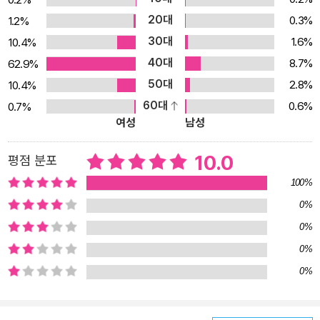
잘 묘사했고, 전투 장면은 꼼꼼하고 자세하게 표현하여 일기의 생생
20대
0.3%
1.2%
함과 감동을 더했습니다. 대폭 보강된 ‘이순신의 발자취를 따라서’ 이
30대
1.6%
10.4%
책의 마지막 부분에는 작가가 직접 다니며 흔적을 되짚었던 경험을
40대
8.7%
62.9%
살려, 독자들이 역사의 현장을 둘러볼 수 있도록 안내하는 부록 ‘이순
50대
2.8%
10.4%
신의 발자취를 따라서’가 수록되어 있습니다. 초판에서는 유적지를
60대
0.6%
0.7%
중심으로 비교적 간단하게 소개되었으나, 이번 개정증보판에서는 이
여성
남성
부록이 대폭 보강되었습니다. 우선 전라도, 경상도, 서울 등에 있는 유
적지 곳곳을 망라해 상세히 소개합니다. 이어서 《난중일기》, 《임진장
10.0
평점 분포
초》, 충무공 장검, 팔사품 등 유물도 꼼꼼하게 살펴봅니다. 이 부록을
100%
참고해 직접 현장을 찾아가 보면, 이순신 장군의 마음과 의지를 더욱
0%
생생하게 느낄 수 있을 것입니다.
0%
0%
0%