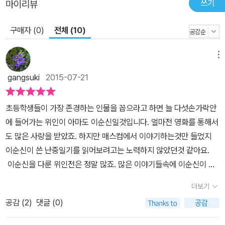
쓰기
마이리뷰
구매자 (0)
전체 (10)
메뉴
gangsuki
2015-07-21
초등학생들이 가장 존경하는 인물을 꼽으라고 하면 늘 다섯손가락안
에 들어가는 위인이 아마도 이순신일것입니다. 얼마전 영화를 통해서
도 많은 사랑을 받았죠. 하지만 매스컴에서 이야기하는것만 들었지
이순신이 쓴 난중일기를 읽어보려고는 노력하지 않았던것 같아요.
이순신을 다룬 위인전은 정말 많죠. 많은 이야기들속에 이순신이 전
쟁중에 쓴 일기라는것만 알지 일기속에 무엇이 담겨있는지 찾아보려
더보기
고 노력을 덜 한것 같아요. 나의 죽음을 적에게 알리지 말라! 라고 말
공감 (
2
)
댓글 (0)
한 멋진 이순신만 기억을 하고 있지. 그가 어떤 사람이고 어떤 고민을
했는지에 대해서는 잘 알려지지 않은것 같아요. 책과함께어린이에서