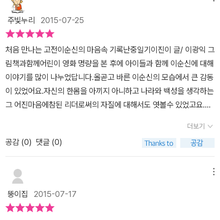
이 직접 답사를 떠나 다시 군을 재정비하는 모습에서 역시.... 위인이
었다는 생각이 들었네요. 이순신 장군의 난중일기, 장계 그리고 서간
주빛누리
2015-07-25
첩(편지)를 통해 장군으로서뿐만 아니라 아비로 남편으로 그리고 인
간으로서 인정 많고 부드러웠던 이순신 장군의 모습을 그릴 수 있었
처음 만나는 고전이순신의 마음속 기록난중일기이진이 글/ 이광익 그
네요. 이순신의 마음속 기록, 난중일기 읽고 다시 한번 이순신 장군께
림책과함께어린이 영화 명량을 본 후에 아이들과 함께 이순신에 대해
감사의 마음을 전하고 싶어졌어요~그리고 명량도 다시 보기 했네요^
이야기를 많이 나누었답니다.올곧고 바른 이순신의 모습에서 큰 감동
^ http://blog.naver.com/ohalcy/220094244330
이 있었어요.자신의 한몸을 아끼지 아니하고 나라와 백성을 생각하는
그 어진마음에참된 리더로써의 자질에 대해서도 엿볼수 있었고요.이
순신의 마음속 기록이 담긴 난중일기꼭 한번 읽고싶었는데 이제야 읽
더보기
게되었네요. 이순신은 어떤 사람이었을까요? 임진왜란과 정유재
공감 (
0
)
댓글 (0)
란까지 조선과 일본의 7년 전쟁동안의 이야기가 담겨있습니다.교과
서에 나오는것 뿐만 아니라 교과서 밖의 이야기까지 숨은 이야기와그
시대상황과 시대사람들의 삶도 엿볼수가 있어 더 흥미로웠어요.이순
메뉴
신장군의 인품과 성품과 사람과의 관계에서 인간적인 모습이 더 멋지
뚱이집
2015-07-17
게 다가왔습니다.이순신 장군은 임진왜란을 미리 준비하였지요. 처음
에는 유명한 장군이 아니었지만 당시 우의정이었던류성룡이 전라좌