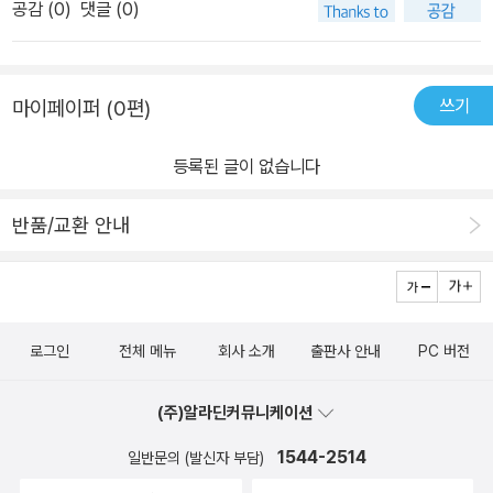
만나게 됩니다.이순신 장군이 점을 치셨다니...처음 알게된 사실이기
공감 (
0
)
댓글 (0)
해 함께 읽었어요. '마음속 기록'이라는 부제가 참 와닿는 문구입니다.
전라좌수사가 되어 엄격하게 전쟁준비를 했음은 당연지사다. 여러
도 하고 참 흥미롭기도 합니다. 자신의 신념으로만 꼳꼳하게 살아나
조선왕조가 세워진지 딱 200년이 지난 1592년 임진왜란이 일어났
전투에서 승리하고 한번도 패하지 않았다는 이야기는 진부한 듯 하
가셨을거 같은 분이신데 점을 치시다니요... 얼른 내용을 읽어보니 주
습니다. 장장 7년동안 전쟁이 일어났다고 하니 백성들이 삶이 얼마
다. 그러나 명량해전에서 13척의 배를 가지고 330척의 왜적을 무찌
역을 공부하시고 스스로 점을 치셨다고 하네요. 큰일은 물론이거니
쓰기
마이페이퍼 (0편)
나 피폐했을지.. 짐작도 할수 없는 일이지요. 우리나라의 국보이기도
른 이야기는 수없이 들어도 질리지 않는다. 이 책에서는 역사적 사실
와 가족이나 지인들의 안부가 궁금할때도 점을 쳐서 그 안위를 예측
하지만, 2013년 유네스코 기록유산으로 등재된 난중일기입니다. ​15
에 대하여 일기를 인용하고 저자가 다시 설명하는 식으로 이야기를
하셨다고 하는 글을 보니, 오랜기간 변방에서 나라를 지키며 함께 하
등록된 글이 없습니다
92년 1월 (임진년) ~ 1598년 (무술년) 11월 17일 까지 기록된 일기
전개하고 있어 재미있다. 과거 난중일기 번역본만 가지고 읽었는데
지 못하는 가족들에 대한 애절한 맘이 느껴집니다. 본문을 마치고 나
라고 해요. 이순신 장군, 이분이 없었다면 우리나라가 어찌되었을지
바탕 지식도 없어 이해하는데 쉽지 않았다. 그리고, 난중일기는 장군
면 저자는 '끝맺는 말'을 통해 일기의 뒷얘기를 덧붙여 줍니다. 7년의
반품/교환 안내
모를일이에요. 그 무게감을 견뎌내고 백성을 위해 나선 이순신 장군
의 인간다운 면을 볼 수 있어서 훈훈했다. 어머님에 대한 효성, 자식
전쟁속에서도 글쓰기를 좋아하고 칼같이 정확하고 꼼꼼한 성격이었
의 마음을 조금이나마 알 수 있게 해주는 책이었어요. 일기 첫마디가
등 가족, 친척에 대한 애정이 일기에 담아 있다. 지금 내 나이가 42세
기에 일기를 계속해서 쓸 수 있었다는 사실을, 일기에 날시하고 자세
날씨로 시작합니다. 전쟁중이라 날씨가 중요하기도 했을거에요. 옛
다. 이순신 장군의 상황과 동일시하기는 어렵지만, 늘 정정당당하고
하게 꼭 쓰였던 이유가 전투에 큰 영향을 미치기 때문이라는 사실 등
책을 읽다보면 사전을 찾아야 할때가 많은데, 말하듯이 읽을수 있는
옳게 행동했으며 인간다운 면모를 닮아가야 하는데, 그렇지 못했던
등...개인적으로는 끝맺는 말의 내용들이 새롭게 알게 되거나 생각지
로그인
전체 메뉴
회사 소개
출판사 안내
PC 버전
구어체에 생소한 글자는 옆에 뜻 설명이 되어 있어서읽는 흐름이 끊
나를 뒤돌아보며 반성해 본다.
않았던 내용들이어서인지 정말 재미있었습니다. 또 '이순신의 발자취
기지 않고 읽을 수 있어 편했답니다. 중간중간 에피소드도 있는데, 점
를 따라서' 직접 현장을 다니며 전라도와 경상도 지역이 임진왜란에
(주)알라딘커뮤니케이션
치는 이순신이라니.. 아이가 흥미를 가지더군요. 옛날에는 주역이라
서 가졌던 의미를 짚어주는 내용 역시, 그저 어느 지역에 수영을 설치
는 책을 공부를 해서 미래를 예측하기도 했다고 하니 아이는 미신이
1544-2514
일반문의 (발신자 부담)
하고 어느 바다에서 승리를 했다고 피상적으로만 알던 역사적 사실에
라고 하기도 하네요. 하지만, 어려운 시기를 의지하고 싶은 누군가에