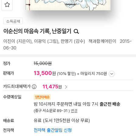
소득공제
이순신의 마음속 기록, 난중일기
이진이
(지은이),
이광익
(그림),
한명기
(감수)
책과함께어린이
2015-
06-30
정가
15,000원
13,500
판매가
원
(10% 할인) +
마일리지 750원
11,475
카드최대혜택가
원
수령예상일
양탄자배송
밤 10시까지 주문하면 내일 아침 7시
출근전 배송
(중구 서소문로 89-31 )
변경
배송료
유료 (도서 1만5천원 이상 무료)
전자책
전자책 출간알림 신청