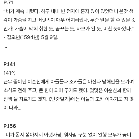
P.71
로 삼켜야 했던 이순신의 아픔도 놓치지 않았다.
“비가 계속 내렸다. 하루 내내 빈 정자에 혼자 앉아 있었더니 온갖 생
각이 가슴을 치고 머릿속이 매우 어지러웠다. 무슨 말을 할 수 있을 것
인가! 가슴이 막혀 취한 듯, 꿈꾸는 듯, 바보가 된 듯, 미친 듯하였다.”
- 갑오년(1594년) 5월 9일.
우리는 이순신을 임진왜란을 승리로 이끈 조선 최고의 장수이자, 나
라를 구한 영웅으로만 보려고 해. 하지만 이순신도 외로움과 두려움,
P.141
슬픔을 아는 인간이었고, 결점도 있고 완벽하지 않았어. 하지만 이순
141쪽
신은 스스로의 힘으로 이 모든 것을 이겨 내려고 노력했어. 이순신의
근무 중이던 이순신에게 아들들과 조카들은 아산과 남해안을 오가며
위대함은 부족함을 끊임없이 채워 나가려는 강한 의지에 있다고 봐.
소식도 전해 주고, 큰 힘이 되어 주기도 했어. 몇몇은 이순신과 함께
이런 모습 때문에 이순신이 이렇게 오래도록 존경받고 사랑받는 것
전쟁 을 치르기도 했지. 《난중일기》에는 아들과 조카 이야기도 참 많
아닐까?
이 나와.
“아들 회와 면, 조카 완 등은 저희 어머니 생일에 잔을 올리려고 갔다.
P.156
정 선도 나가고 정사립도 휴가를 얻어서 갔다. 수루에 앉아 아이들이
“비가 몹시 쏟아져서 아랫사람, 윗사람 구분 없이 일행 모두가 꽃비