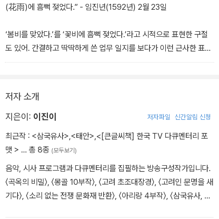
떠나 는 것을 바라보느라고 바람에 몸이 상하는 줄도 몰랐다.” - 병신
(花雨)에 흠뻑 젖었다.” - 임진년(1592년) 2월 23일
년(1596년) 8월 4일
‘봄비를 맞았다.’를 ‘꽃비에 흠뻑 젖었다.’라고 시적으로 표현한 구절
도 있어. 간결하고 딱딱하게 쓴 업무 일지를 보다가 이런 근사한 표현
을 보면 우리는 이순신의 또 다른 면을 알 수 있지.
저자 소개
지은이:
이진이
저자파일
신간알림 신청
최근작 :
<삼국유사>
,
<태안>
,
<[큰글씨책] 한국 TV 다큐멘터리 포
맷 >
… 총 8종
(모두보기)
음악, 시사 프로그램과 다큐멘터리를 집필하는 방송구성작가입니다.
〈곡옥의 비밀〉, 〈몽골 10부작〉, 〈고려 초조대장경〉, 〈고려인 문명을 새
기다〉, 〈소리 없는 전쟁 문화재 반환〉, 〈아리랑 4부작〉, 〈삼국유사, 일
연의 꿈〉, 〈모리카와의 진혼곡〉 등의 역사 다큐멘터리를 집필했습니