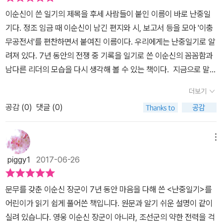
들에게 음식과 술을 내린 내용등이 정확하고 자세하게 기록되어 있
싸우는 장수가 아니라 백성들을 생각하는 마음도 느낄수 있고. 또한
이순신이 쓴 일기의 제목을 후세 사람들이 붙인 이름이 바로 난중일
다. 난중일기를 통해 장군 이순신이 아닌 인간 이순신의 모습도 엿볼
얼마나 많은 사람들이 전쟁으로 고통을 받았는지도 알수 있어요. 마
기다. 정조 임금 때 이순신이 남긴 편지와 시, 보고서 등을 모아 '이충
수 있다. 사사건건 맞지않았던 원균에 대한 원망, 지시를 따르지 않는
지막에는 답사여행을 할수 있는 팁이 있어요. 요즘 체험학습을 많이
무공전서'를 편찬하면서 붙여진 이름이다. 우리에게는 난중일기로 알
부하에 대한 분노, 군율을 어긴 병사의 목을 베도록 하는 엄격함, 군량
하는데. 이 부분을 읽고 현장에 간다면 더 많은것을 보고 느낄수 있을
려져 있다. 7년 동안의 전쟁 중 기록을 일기로 쓴 이순신의 꼼꼼함과
미가 부족하여 굶주리고 의복이 부족하여 추위에 떠는 병사들을 차마
꺼라고 생각해요. 기회가된다면 꼭 현장을 가보고 싶은 마음이 들더
남다른 리더의 모습을 다시 생각해 볼 수 있는 책이다. 지금으로 말하
보지 못하겠다고 하는 일기를 통해 따뜻한 인간애를 지닌 이순신을
라구요. 전쟁의 영웅으로만 기억되었던 이순신의 인간적인 모습을
면 해군참모총장의 지위에 있었던 삼도수군통제사 이순신은 전투 전
접할 수 있다. 일기의 첫머리에는 오늘날 우리가 쓰는 일기처럼 날씨
더보기
만날수 있는 소중한 시간이였어요. 또한 일기를 왜 써야하는지에 대
기록과 전투 후 기록을 빠짐없이 기록에 남겼다. 다음 전투를 준비하
를 항상 기록해 두고 있다. 기상 변화가 전투에 큰 영향을 미치기 때문
한 답도 얻을수 있는 책이라고 생각해요. 저는 위 도서를 추천하면서
공감 (
0
)
댓글 (0)
기 위한 자료이자 스스로 마음을 다스리기 위한 방법으로 꾸준히 일
에 날씨를 세심하게 관찰해 두어 작전을 짤 때 이용하기 위한 것이었
책과함께어린이로부터 도서를 지원받아 작성하였습니다.
기를 써 내려갔다. 난중일기에 남아 있는 기록 중에 특별한 것은 이순
다. 또, 한 가지 재미있는 점은 이순신 장군도 점을 쳤다는 것이다. 난
신 장군의 사람들을 대하는 모습이다. 이름 없는 노비부터 시작해서
메뉴
중일기에는 이순신이 아침 일찍 일어나서 점괘를 뽑는 장면이 종종
전투 중에 공을 세운 백성들, 부하 장수들의 이름까지 적었다. 그들의
등장한다. 큰 해전을 앞두고 있거나 전투가 한창일 때, 앞으로 어떤 일
piggy1
2017-06-26
공을 치하하고 잊지 않기 위한 노력이었다. 그가 쓴 일기를 통해 부하
이 벌어질지 알 수 없을 때, 중요한 일을 결정해야 할 때, 이순신은 점
들을 어떻게 다루어야 하는지 지혜를 얻는다. 전투는 승리를 위함이
을 쳐서 앞날을 예상했다. 아내가 큰 병에 걸렸다는 소식을 듣고 아내
문무를 갖춘 이순신 장군이 7년 동안 마음을 다해 쓴 <난중일기>를
목적이다. 전투의 승리는 장수 혼자 할 수 없다. 많은 사람들이 협력해
의 병세를 점쳐 본 기록도 있다. 점치는 이순신, 뜻밖이다. 난중일기에
어린이가 읽기 쉽게 풀어쓴 책입니다. 원문과 알기 쉬운 설명이 같이
야 한다. 특히 따르는 부하들이 충성해야 한다. 목숨을 건 전쟁터에서
는 노비들의 이름도 많이 등장한다. 하인들이 한일을 기록하며 안쓰
실려 있습니다. 영웅 이순신 장군이 아니라, 조선군의 약한 전력을 걱
장수의 호령에 복종하고 열심히 전투에 임할 수 있는 것은 평소에 리