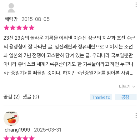
초등학생들이 읽기쉽게 난중일기를 풀어쓴 책이 나왔어요. 솔직히 난
메뉴
중일기 원전은 모두 한자로 되어있기에 초등학생. 아니 일반인들은
헤림맘
2015-08-05
이해하기가 쉽지 않아요. 전문가 선생님들이 잘 풀어서 설명을 해준
글들에 도움을 받아야하는하죠. 책을 쓴 이진이선생님도 많은 이들
23전 23승의 놀라운 기록을 이뤄낸 이순신 장군의 지략과 조선 수군
이 영웅 이순신은 기억하면서 그의 소중한 기록인 난중일기를 읽어본
의 용맹함이 잘 나타난 글. 임진왜란과 정유재란으로 이어지는 조선
이들이 많이 없는것에 안타까워하면서 글을 쓰셨다고 해요. 직접 원
과 일본의 7년 전쟁이 고스란히 담겨 있는 글. 우리나라 국보일뿐만
전을 읽기는 힘들지만 이 책을 통해서 원전의 내용을 조금씩 알아가
아니라 유네스코 세계기록유산이기도 한 기록물이라고 하면 누구나
보는 기회가 되었으면 좋겠어요. 책속에 원전이 잘 풀이가 되어있어
<난중일기>를 떠올릴 것이다. 하지만 <난중일기>를 읽어본 사람은
요. 글씨체가 다르게되어있어서 금방 찾을수가 있답니다. 너무 옛스
많지 않을 것이다. 쉬운 한글본을 접하기 어려웠던 것도 이유 중의 하
러운 표현이 아니라 초등학생들이 금방 이해를 할수있는 표현들로 재
더보기
나이다. 책과함께어린이에서 나온 <이순신의 마음속 기록 난중일기>
구성이 되어서 이순신장군이 일기를 쓸때 마음을 알수 있어요. 중간
공감 (
2
)
댓글 (0)
는 그래서 반갑다. 원문을 충실하게 편집하여 이해하기 쉽게 배경지
중간 삽화도 있어서 지루하지도 않고 흥미롭게 읽어갈수 있어요. 왜
식과 함께 실어놓아 어린이는 물론 어른들이 읽기에도 손색이 없다.
그런 일기를 쓰게되었는지 설명도 잘 되어있어서 역사공부는 덤이랍
난중일기-전란 중에 쓴 일기답게 전쟁 상황, 전투 준비 상황, 그날의
메뉴
니다. 중간중간에 잘 알지못하던 내용들도 담겨있어요. 모두 일기에
업무 내용, 약속과 회의 내용, 군량미 생산을 위해 소를 들여온 내용,
바탕을 둔 내용들이라 믿음이 가죠. 전쟁을 하면서 얼마나 고단하고
chang1999
2025-03-31
소금과 메주를 준비한 내용, 병사들에게 의복을 내린 내용, 애쓴 부하
힘들었는지를 잘 보여주는 부분이라고 생각해요. 전쟁에서 멋지게만