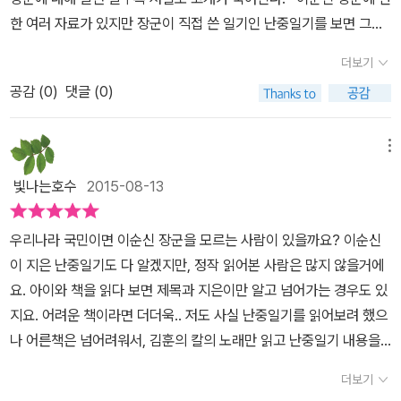
의 역사는 임진왜란를 기준으로 전후가 완전히 다른 모습을 가지게
나던걸요.그래도 이순신은 나라와 임금을 원망하지 않는 모습에서 진
한 여러 자료가 있지만 장군이 직접 쓴 일기인 난중일기를 보면 그분
됩니다. 임진왜란이 왜 큰 의미를 지니는지, 변방에 전혀 알려지지 않
짜 대인임을 알 수 있었어요.어머니를 생각하는 마음에 저또한 반성
에 관하여 더 많이 알 수 있고 특히 이 책이 어린이들을 위해 난중일기
았던 이순신 장군이 어떻게 임진왜란의 중심에 서게 되는지를, 그리
더보기
을 하게 되었는대요.항상 어머니를 생각하고 어머니에게 다정다감한
를 잘 정리하였기 때문에 어린이들에게 이순신 장군과 난중일기를 이
고 그의 활약이 어떠했는지 등등의 자세한 역사적 설명을 이해하게
아들이었다고합니다.효가 지극했음을 보여주네요.명량에서 주옥같은
공감 (
0
)
댓글 (0)
해하는데 있어서 커다란 도움이 될 것 같다. 저자는 방송구성작가임
도와주고 있습니다. 이러한 기본지식을 바탕으로 난중일기를 만나게
대사들이 많았잖아요.'신예게는 아직 12척의 배가 있습니다.''살고자
에도 불구하고 이순신 장군의 유적답사에 나섰고 <이순신을 찾아 떠
된다면, 일기의 내용을 더 쉽고 깊게 접할 수 있습니다.이제 본문 구성
하면 죽고 ,죽고자 하면 산다.'정말 힘든 싸움이었던 명량해전.난중일
난 여행>이라는 책도 썼으며 난중일기에 관하여 해박한 지식을 보유
메뉴
을 살펴 보겠습니다.일기의 순서대로 책도 구성이 되어있는데요, 우
기안에 긴박했던 명량해전의 전투가 담겨있다고해요.어떤 전투보다
한 것으로 보인다. 이 책은 168페이지로 크게 왜란의 소용돌이, 전
선 그 일기가 쓰여진 시기의 상황을 먼저 설명해 줍니다. 설명 끝에는
빛나는호수
2015-08-13
도 전략이 뛰어났던 전투였네요.이순신을 장군으로만 알고있었는데
란 속에 우뚝선 그림자로 구분되며 왜란의 소용돌이는 엄격한 준비,
이순신장군의 관점으로 어떤 마음이었을지를 얘기해준 후 그에 해당
장군으로써는 멋지고 천장 장수였지만가족이나 백성을 대할때해는
7년 전쟁의 시작, 거북선의 활약과 뛰어난 전술, 삼도수군통제사 이
하는 난중일기의 원문을 실어줍니다. 일기가 끝나면 일기에 내용에
우리나라 국민이면 이순신 장군을 모르는 사람이 있을까요? 이순신
정이 많고 다정한 모습이었다고해요.사람들과 이야기하거나 맛있는
순신으로 나누어져 있으며 전란 속에 우뚝 선 그림자는 길어지는 전
대한 설명을 곁들여 주고 자연스럽게 다음 일기에서 어떤 내용을 봐
이 지은 난중일기도 다 알겠지만, 정작 읽어본 사람은 많지 않을거에
음식을 같이 먹는것도 즐겼다고해요.이순신도 우리와 똑같이 고뇌도
쟁, 다시 터져 버린 전쟁, 불가능을 가능으로 만드는 길, 마지막 전투
야할지, 어떤 느낌으로 읽어야 할지를 설명해 줍니다.임진년 2월25
요. 아이와 책을 읽다 보면 제목과 지은이만 알고 넘어가는 경우도 있
하고 고민도 하고 노력했던이런 모습들이 더 감동으로 다가온것같아
노량해전으로 구성되어 있다. 얼마전 통영에 가서 알게된 사실은, 이
일 일기에 앞서 언제 쳐들어 올지 모르는 왜군을 두고 전쟁준비는 커
지요. 어려운 책이라면 더더욱.. 저도 사실 난중일기를 읽어보려 했으
요.교훈도 많고 이순신의 리더쉽도 배우고 싶네요.이순신의 난중일
순신 장군이 47세가 되어서야 전라좌수사가 되었다고 한다. 그것도
녕 기본적인 군대관리도 안되는 상황을 설명해 주고 장군이 얼마나
나 어른책은 넘어려워서, 김훈의 칼의 노래만 읽고 난중일기 내용을
기 꼭 읽어보기를 권합니다.
누구나 다 알지만 류성룡의 천거에 의해서였고. 그럼 그는 그동안 무
답답했을지 일기를 통해 확인해 보자고 자연스럽게 일기를 어떻게 바
미루어 짐작을 했더랍니다. 이번에 책과함께 어린이에서 마음속 기록
엇을 했는가. 무과에 급제해서 전방에서 근무했지만 항상 옳은 성품
더보기
라봐야할지를 알려줍니다.책을 읽어나가다 보니, '점치는 이순신'을
난중일기가 출간이 되었길래, 읽어보게 되었답니다. 4학년 둘째를 위
으로 상관들이 싫어해서 좌천되거나 옥고를 치렀다. 그랬던 장군이