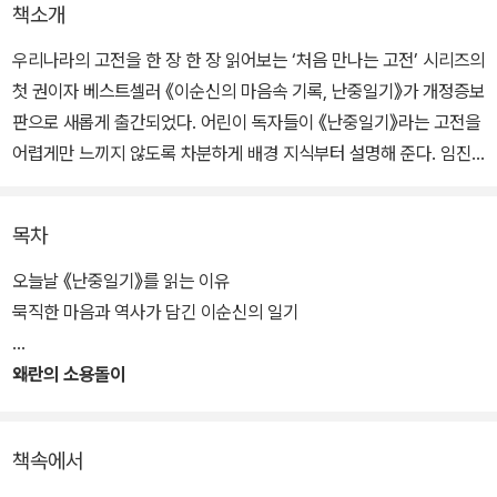
책소개
우리나라의 고전을 한 장 한 장 읽어보는 ‘처음 만나는 고전’ 시리즈의
첫 권이자 베스트셀러 《이순신의 마음속 기록, 난중일기》가 개정증보
판으로 새롭게 출간되었다. 어린이 독자들이 《난중일기》라는 고전을
어렵게만 느끼지 않도록 차분하게 배경 지식부터 설명해 준다. 임진
왜란이 벌어지던 시기의 동아시아 상황부터 전쟁이 벌어지고 난 이후
급변하는 조선의 정세, 이순신과 주변 인물들의 관계 등을 설명한 뒤
목차
에, 이순신이 임진왜란을 준비하던 임진년(1592년)으로 어린이 독자
들을 자연스럽게 이끌어 간다.
오늘날 《난중일기》를 읽는 이유
묵직한 마음과 역사가 담긴 이순신의 일기
그리고 일기를 한 구절 한 구절 함께 읽으면서, 7년 전쟁 동안 이순신
의 생애를 한 부분씩 살펴본다. 생생한 전투 장면을 기록한 부분에서
왜란의 소용돌이
는 전투의 긴박함과 이순신의 지혜를 돌아보고, 전쟁을 준비하던 모
습에서는 부하 장수들에게 엄격하면서도 칭찬을 아끼지 않던 이순신
책속에서
의 리더십도 알아 간다. 무엇보다도, 전쟁 중에 홀로 앉아 고민하던 이
순신의 외로움, 몸이 아프지만 견뎌야 할 수밖에 없고 슬프지만 속으