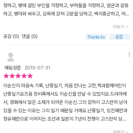
럽고 고마운 마음을 드러내었고 하인들의 안부와 건강에도 관심이 많
정하고, 병에 걸린 부인을 걱정하고, 부하들을 걱정하고, 원균과 갈등
더를 존경했기에 가능하다. 이순신은 솔선수범하며 전투의 결과를 반
아 그들의 소식을 들으면 일기에 기록을 해두었다. 우정과 믿음을 나
하고, 병마와 싸우고, 감옥에 갇혀 고문을 당하고, 백의종군하고, 어머
드시 승리로 보답했다. 23전 23승의 전투 기록을 세우면서도 우쭐할
누던 유성룡에게는 전쟁중임에도 편지와 함께 유자 30개를 보내는
니와 아들의 죽음을 슬퍼하면서도 꿋꿋이 어려움을 이겨나가는 다정
수도 있고 자만심에 빠질 수도 있었을 터인데 그는 결코 승리감에 취
더보기
이순신.임금이 버린 나라를 백성들과 함께 지키고자 했고, 그 백성들
다감한 인간 이순신 장군의 모습을 읽을 수 있습니다. 원문 <난중일
하지 않았다. 전투가 끝나고 나서 그날에 있었던 일들을 다시 기록하
의 고마움을 일기에 드러내었던 이순신. 투철한 책임감과 섬세함으로
공감 (
0
)
댓글 (0)
기>를 읽고 싶게 만드는 책입니다.===================
고 다음 전투를 준비해 갔다. 기록으로 남긴다는 것은 스스로 마음을
임무를 완수하고자 했던 이순신. 누구가 알아주지 않아도, 비난 받아
============================책 속에서) 139
다스리는 행위이다. 리더는 자칫 승리의 기분에 도취되어 안일함에
도 자신에게 맡겨진 일에만 초점을 맞추었던 이순신. 우리가 <난중일
쪽'~ 면이 전사했음을 알고 나도 모르게 간담이 떨어져 목놓아 통곡
메뉴
빠질 수 있다. 기록을 통해 스스로 돌아보는 일이 리더에게 중요한 이
기>를 꼭 읽어보고 자녀들에게도 권해야 하는 이유다.
했다. 하늘이 어찌 이다지도 어질지 못하신고. 간담이 타고 찢어지는
유다. 전쟁 중에 남긴 이순신의 사적 기록이 이제는 역사적 기록을 넘
예림성준
2015-07-31
듯하다. 내가 죽고 네가 사는 것이 떳떳한 이치이거늘 네가 죽고 내가
어 세계문화유산이 되었다. 지극히 사적인 기록이 가장 가치가 있는
살았으니 어찌하여 이치에 어긋났단 말인가. 천지가 캄캄하고 해조차
기록이 될 수 있음을 보여 준다. 일상을 살아가면서 평범한 하루라고
이순신의 마음속 기록, 난중일기, 처음 만나는 고전,책과함께어린이
빛이 변했구나. 슬프다, 나의 아들이여! 나를 버리고 어디로 갔느냐?
생각되는 시간도 기록으로 남기는 순간 역사가 되고 성장의 디딤돌이
난중일기요즈음 징비록에서도 이순신을 만날 수 있었지요.드라마에
남달리 영특하여 이 세상에 머무르게 두지 않는 것이냐. 내가 지은 죄
된다. 무엇보다 리더로 살아가는 사람에게는 필수 과정이기도 하다.
서, 영화에서 많은 소재가 되어온 이순신.그의 업적이 고스란히 남아
때문에 화가 네 몸에 미친 것이냐, 내 이제 세상에 살아 있은들 앞으로
사람의 기억은 오류가 많다. 자신이 기억하고 싶은 것만 기억하려고
있을 수 있는 이유는 그의 일기 때문일 거예요.난중일기, 임진왜란과
누구에게 의지할 것인가. 너를 따라 죽어 지하에서 같이 지내고 울고
한다. 똑같이 본 사건도 시간이 흐르면서 달리 해석을 한다. 오류를 방
정유재란으로 이어지는 조선과 일본의 7년의 전쟁이 고스란히 담여
싶건만, 네 형, 네 누이, 네 어미가 의지할 곳이 없으니 아직은 참고 연
지하기 위해서는 기록만큼 좋은 도구가 없다. 이순신 장군이 전쟁 중
있다고 합니다.아이들이 난중일기라는 제목을 들어는 보았어도 직접
명이야 한다마는 내 마음은 죽고 형상만 남은 채 울부짖을 따름이다.
더보기
기록을 남겼기에 임진왜란과 정유재란의 실상을 객관적으로 살펴볼