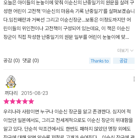
오늘은 아이들의 눈높이에 맞춰 이순신의 난중일기의 원문을 살려 구
수사로 선조에게 추천하여 전라좌수사에 임명되었고 1년 조금 넘게
성한 어린이 고전책 '이순신의 마음속 기록 난중일기'를 살펴보겠습니
전쟁을 준비하여왜군과 맞서게 됩니다.그때부터 이순신은 난중일기
다.임진왜란과 거북선 그리고 이순신장군...보통은 이정도까지만 어
를 썻고 '전란 중에 쓴 일기'라는 뜻입니다.1권이 아니라 7권의 일기를
린이들의 위인전이나 고전책이 구성되어 있는데요, 이 책은 이순신
썼는데 연도별로 구별해서 제목을 붙였다고해요.일기에는 전투에 필
장군이 직접 작성한 난중일기의 원문 일부를 어린이 눈높이에 맞
요한 정보와 전쟁상황,자신의 감정까지 구체적으로 기록하였지요.이
게 가져다 보여주면서 이순신 장군의 인간적인 면모와 전쟁중의 민중
렇게 꾸준히 일기를 쓰는게 힘들텐데 이렇게 이순신의 일기를통해그
더보기
의 삶까지도 함께 알아 나가도록 해주고 있습니다.본문에 들어가기에
당시 상황과 역사를 알 수 있게 하니 기록의 중요성도 다시금 느끼게
공감 (
0
)
댓글 (0)
앞서 저자는 '작가의 말'을 통해 오늘날 난중일기를 읽어야 하는 이유
되었어요.이순신은 부하들을 아끼고 사랑하였대요.하지만 규율에는
에 대해 아이들에게 들려줍니다. 사실 난중일기의 원문 부분을 제외
굉장히 엄격했다고합니다.벌을 줄때 안타깝고 힘들었던 마음이 일기
하면 책 전체가 아이에게 옛날 이야기를 들려주는 듯한 문체로 친근
메뉴
에 고스란히 담겨있답니다.부하들에게 칭찬과 격려도 많이 해주었다
하게 쓰여져 있습니다. 난중일기에는 그저 승승장구한 장군으로 알려
고해요.이순신의 일기와 일기에 대한 설명으로 일기를 읽는데고스란
끼다리
2015-08-23
져 있는 이순신 장군이 전쟁을 준비하면서부터 치뤄나가는 7년간의
히 이순신의 마음이 전해지는듯했어요.전후 사정을 모르고 임금의 말
모습이 담겨져 있습니다. 때론 고뇌하고 때론 좌절하고 그렇지만 그
을 듣지 않았다는 이유로이순신은 감옥에 갇히게 되었고 모진고초를
우리나라 사람이면 누구나 이순신 장군을 알고 존경한다. 심지어 적
럼에도 백성을 위해 나라를 구하고자 치열하게 살아나간 인간적인 모
당하고 사형까지 갈뻔했지요.이순신의 공을 인정한 조정의 대신들로
이었던 일본에서도, 그리고 전세계적으로도 이순신 장군의 위대함을
습을 일기를 통해서 알 수 있습니다.또 '들어가는 말'을 통해서 임진왜
인해 다시금 풀려나게 되요.그래서 난중일기에서 정유년 1월부터 3월
알고 있다. 단순히 악조건에서도 한번도 패하지 않았던 명장 외에도
란를 전후한 역사적인 배경을 자세하게 설명해 주고 있습니다. 조선
까지의 일기는 없대요.이 대목을 볼때는 너무 안타깝고 울분이 일어
장군에 대해 알면 알수록 저절로 고개가 숙여진다. 이순신 장군에 관