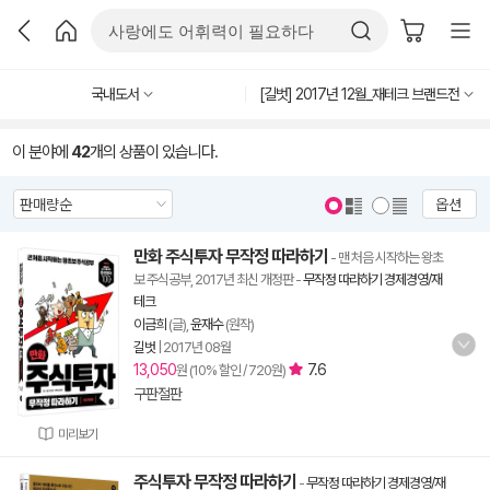
국내도서
[길벗] 2017년 12월_재테크 브랜드전
이 분야에
42
개의 상품이 있습니다.
옵션
만화 주식투자 무작정 따라하기
- 맨 처음 시작하는 왕초
보 주식공부, 2017년 최신 개정판
-
무작정 따라하기 경제경영/재
테크
이금희
(글),
윤재수
(원작)
길벗
|
2017년 08월
13,050
7.6
원 (10% 할인 / 720원)
구판절판
미리보기
주식투자 무작정 따라하기
-
무작정 따라하기 경제경영/재