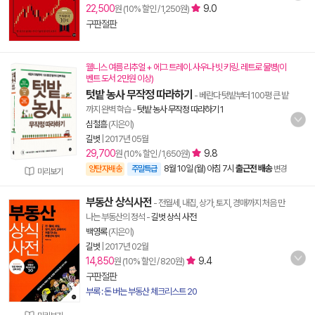
22,500
9.0
원 (10% 할인 / 1,250원)
구판절판
웰니스 여름 리추얼 + 에그 트레이. 사우나 빗 키링. 레트로 물병(이
벤트 도서 2만원 이상)
텃밭 농사 무작정 따라하기
- 베란다 텃밭부터 100평 큰 밭
까지 완벽 학습
-
텃밭 농사 무작정 따라하기 1
심철흠
(지은이)
길벗
|
2017년 05월
29,700
9.8
원 (10% 할인 / 1,650원)
8월 10일 (월) 아침 7시
출근전 배송
양탄자배송
주말특급
변경
미리보기
부동산 상식사전
- 전월세, 내집, 상가, 토지, 경매까지 처음 만
나는 부동산의 정석
-
길벗 상식 사전
백영록
(지은이)
길벗
|
2017년 02월
14,850
9.4
원 (10% 할인 / 820원)
구판절판
부록 : 돈 버는 부동산 체크리스트 20