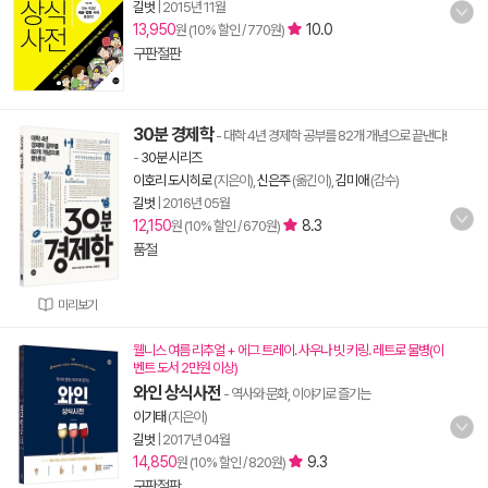
길벗
|
2015년 11월
13,950
10.0
원 (10% 할인 / 770원)
구판절판
30분 경제학
- 대학 4년 경제학 공부를 82개 개념으로 끝낸다!
-
30분 시리즈
이호리 도시히로
(지은이),
신은주
(옮긴이),
김미애
(감수)
길벗
|
2016년 05월
12,150
8.3
원 (10% 할인 / 670원)
품절
미리보기
웰니스 여름 리추얼 + 에그 트레이. 사우나 빗 키링. 레트로 물병(이
벤트 도서 2만원 이상)
와인 상식사전
- 역사와 문화, 이야기로 즐기는
이기태
(지은이)
길벗
|
2017년 04월
14,850
9.3
원 (10% 할인 / 820원)
구판절판