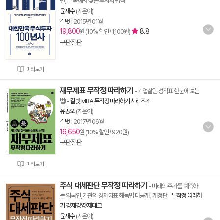
턴, 그 속에서 찾는 투자의 법칙
윤재수
(지은이)
길벗
|
2015년 01월
19,800
8.8
원 (10% 할인 / 1,100원)
구판절판
미리보기
재무제표 무작정 따라하기
- 기업살림 성적표 한눈에 보는
법!
-
길벗 MBA 무작정 따라하기 시리즈 4
유종오
(지은이)
길벗
|
2017년 06월
16,650
원 (10% 할인 / 920원)
구판절판
미리보기
주식 대세판단 무작정 따라하기
- 미래의 주가를 예측하
는 외국인, 기관의 경제지표 해독법 대공개!, 개정판
-
무작정 따라하
기 경제경영/재테크
윤재수
(지은이)