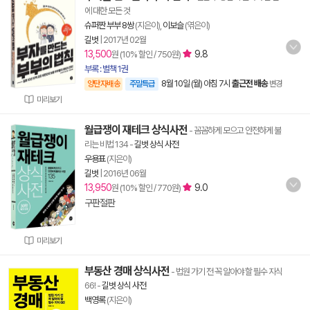
에 대한 모든 것
슈퍼짠 부부 8쌍
(지은이),
이보슬
(엮은이)
길벗
|
2017년 02월
13,500
9.8
원 (10% 할인 / 750원)
부록 : 별책 1권
8월 10일 (월) 아침 7시
출근전 배송
양탄자배송
주말특급
변경
미리보기
월급쟁이 재테크 상식사전
- 꼼꼼하게 모으고 안전하게 불
리는 비법 134
-
길벗 상식 사전
우용표
(지은이)
길벗
|
2016년 06월
13,950
9.0
원 (10% 할인 / 770원)
구판절판
미리보기
부동산 경매 상식사전
- 법원 가기 전 꼭 알아야 할 필수 지식
66!
-
길벗 상식 사전
백영록
(지은이)