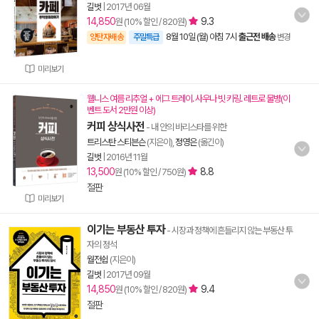
길벗
|
2017년 06월
14,850
9.3
원 (10% 할인 / 820원)
8월 10일 (월) 아침 7시
출근전 배송
양탄자배송
주말특급
변경
미리보기
웰니스 여름 리추얼 + 에그 트레이. 사우나 빗 키링. 레트로 물병(이
벤트 도서 2만원 이상)
커피 상식사전
- 내 안의 바리스타를 위한
트리스탄 스티븐슨
(지은이),
정영은
(옮긴이)
길벗
|
2016년 11월
13,500
8.8
원 (10% 할인 / 750원)
절판
미리보기
이기는 부동산 투자
- 시장과 정책에 흔들리지 않는 부동산 투
자의 정석
월전쉽
(지은이)
길벗
|
2017년 09월
14,850
9.4
원 (10% 할인 / 820원)
절판