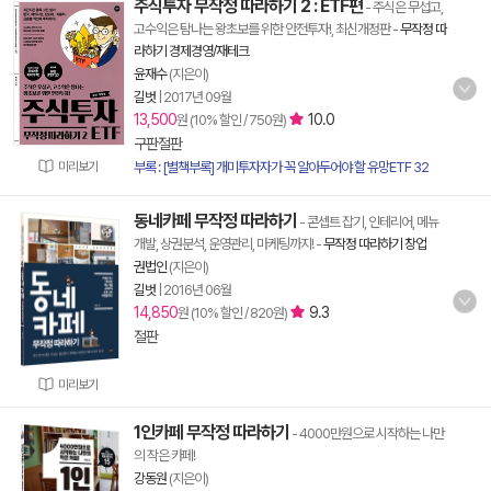
주식투자 무작정 따라하기 2 : ETF편
- 주식은 무섭고,
고수익은 탐나는 왕초보를 위한 안전투자!, 최신개정판
-
무작정 따
라하기 경제경영/재테크
윤재수
(지은이)
길벗
|
2017년 09월
13,500
10.0
원 (10% 할인 / 750원)
구판절판
미리보기
부록 : [별책부록] 개미투자자가 꼭 알아두어야 할 유망ETF 32
동네카페 무작정 따라하기
- 콘셉트 잡기, 인테리어, 메뉴
개발, 상권분석, 운영관리, 마케팅까지!
-
무작정 따라하기 창업
권법인
(지은이)
길벗
|
2016년 06월
14,850
9.3
원 (10% 할인 / 820원)
절판
미리보기
1인카페 무작정 따라하기
- 4000만원으로 시작하는 나만
의 작은 카페!
강동원
(지은이)