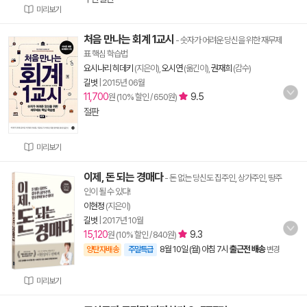
미리보기
처음 만나는 회계 1교시
- 숫자가 어려운 당신을 위한 재무제
표 핵심 학습법
요시나리 히데키
(지은이),
오시연
(옮긴이),
권재희
(감수)
길벗
|
2015년 06월
11,700
9.5
원 (10% 할인 / 650원)
절판
미리보기
이제, 돈 되는 경매다
- 돈 없는 당신도 집주인, 상가주인, 땅주
인이 될 수 있다!
이현정
(지은이)
길벗
|
2017년 10월
15,120
9.3
원 (10% 할인 / 840원)
8월 10일 (월) 아침 7시
출근전 배송
양탄자배송
주말특급
변경
미리보기