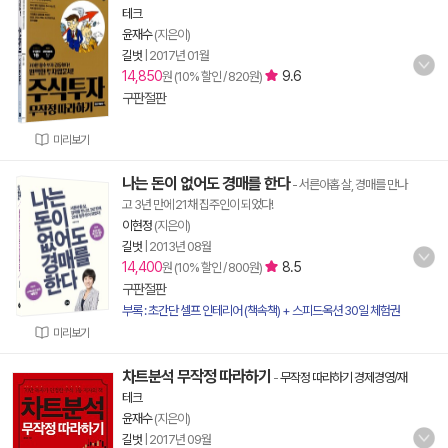
테크
윤재수
(지은이)
길벗
|
2017년 01월
14,850
9.6
원 (10% 할인 / 820원)
구판절판
미리보기
나는 돈이 없어도 경매를 한다
- 서른아홉 살, 경매를 만나
고 3년 만에 21채 집주인이 되었다!
이현정
(지은이)
길벗
|
2013년 08월
14,400
8.5
원 (10% 할인 / 800원)
구판절판
부록 : 초간단 셀프 인테리어 (책속책) + 스피드옥션 30일 체험권
미리보기
차트분석 무작정 따라하기
-
무작정 따라하기 경제경영/재
테크
윤재수
(지은이)
길벗
|
2017년 09월