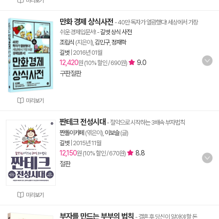
미리보기
만화 경제 상식사전
- 40만 독자가 열광했다! 세상에서 가장
쉬운 경제입문서!
-
길벗 상식 사전
조립식
(지은이),
김민구
,
정재학
길벗
|
2016년 01월
12,420
9.0
원 (10% 할인 / 690원)
구판절판
미리보기
짠테크 전성시대
- 절약으로 시작하는 3배속 부자법칙
짠돌이카페
(엮은이),
이보슬
(글)
길벗
|
2015년 11월
12,150
8.8
원 (10% 할인 / 670원)
절판
미리보기
부자를 만드는 부부의 법칙
- 결혼 후 당신이 알아야 할 돈