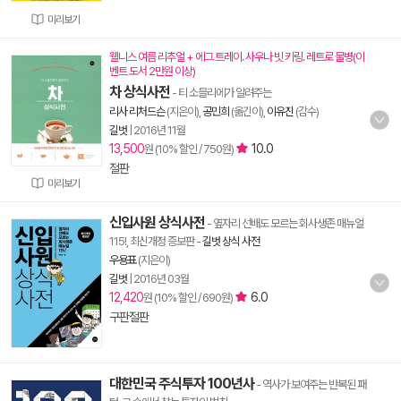
미리보기
웰니스 여름 리추얼 + 에그 트레이. 사우나 빗 키링. 레트로 물병(이
벤트 도서 2만원 이상)
차 상식사전
- 티 소믈리에가 알려주는
리사 리처드슨
(지은이),
공민희
(옮긴이),
이유진
(감수)
길벗
|
2016년 11월
13,500
10.0
원 (10% 할인 / 750원)
절판
미리보기
신입사원 상식사전
- 옆자리 선배도 모르는 회사생존 매뉴얼
115!, 최신개정 증보판
-
길벗 상식 사전
우용표
(지은이)
길벗
|
2016년 03월
12,420
6.0
원 (10% 할인 / 690원)
구판절판
대한민국 주식투자 100년사
- 역사가 보여주는 반복된 패