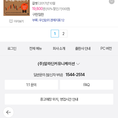
길벗
|
2017년 10월
19,800
원 (10% 할인 / 1,100원)
구판절판
부록 : 우선순위 경제지표 12
미리보기
1
2
로그인
전체 메뉴
회사 소개
출판사 안내
PC 버전
(주)알라딘커뮤니케이션
1544-2514
일반문의 (발신자 부담)
1:1 문의
FAQ
중고매장 위치, 영업시간 안내
뒤로가
기