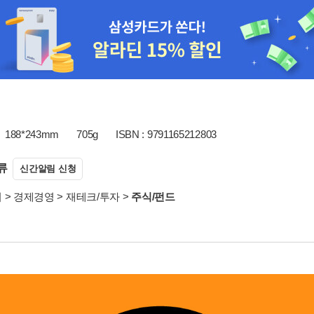
188*243mm
705g
ISBN : 9791165212803
류
신간알림 신청
서
>
경제경영
>
재테크/투자
>
주식/펀드