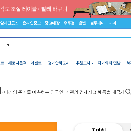
알라딘굿즈
온라인중고
중고매장
우주점
음반
블루레이
커피
서
스트
새로나온책
이벤트
정가인하도서
추천도서
작가와의 만남
북
기
- 미래의 주가를 예측하는 외국인, 기관의 경제지표 해독법 대공개
종이책