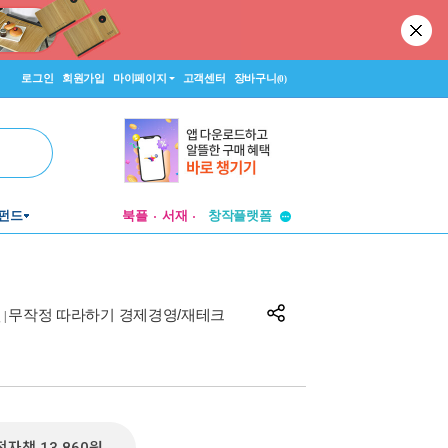
로그인
회원가입
마이페이지
고객센터
장바구니
(0)
투비컨티뉴드
펀드
북플
서재
창작플랫폼
투비컨티뉴드
무작정 따라하기 경제경영/재테크
|