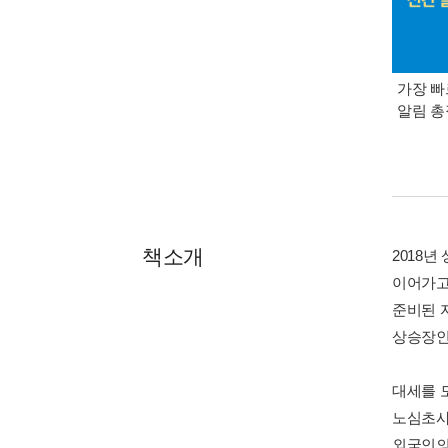
가장 빠
알림 
책소개
2018
이어가고
준비된 
상승장인
대세를 
노심초사
외국인의