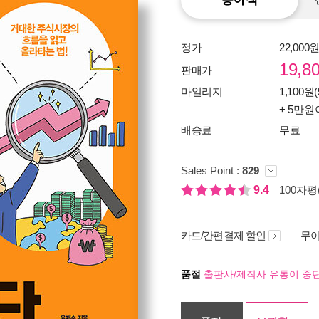
정가
22,000
19,8
판매가
마일리지
1,100원(
+ 5만원
배송료
무료
Sales Point :
829
9.4
100자평(
카드/간편결제 할인
무이
품절
출판사/제작사 유통이 중단