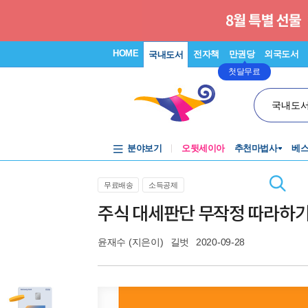
HOME
전자책
만권당
외국도서
국내도서
첫달무료
국내도
분야보기
오뒷세이아
추천마법사
베
무료배송
소득공제
주식 대세판단 무작정 따라하
윤재수
(지은이)
길벗
2020-09-28