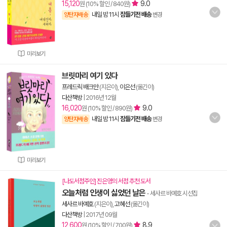
15,120
9.0
원 (10% 할인 / 840원)
내일 밤 11시
잠들기전 배송
양탄자배송
변경
미리보기
브릿마리 여기 있다
프레드릭 배크만
(지은이),
이은선
(옮긴이)
다산책방
|
2016년 12월
16,020
9.0
원 (10% 할인 / 890원)
내일 밤 11시
잠들기전 배송
양탄자배송
변경
미리보기
[나도서점주인] 진은영의 서점 추천 도서
오늘처럼 인생이 싫었던 날은
- 세사르 바예호 시선집
세사르 바예호
(지은이),
고혜선
(옮긴이)
다산책방
|
2017년 09월
12,600
8.9
원 (10% 할인 / 700원)