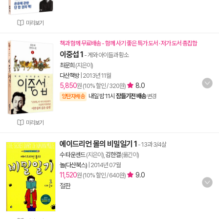
미리보기
책과 함께 무료배송 - 함께 사기 좋은 특가 도서 · 저가 도서 총집합
이중섭 1
- 게와 아이들과 황소
최문희
(지은이)
다산책방
|
2013년 11월
5,850
8.0
원 (10% 할인 / 320원)
내일 밤 11시
잠들기전 배송
양탄자배송
변경
미리보기
에이드리언 몰의 비밀일기 1
- 13과 3/4살
수 타운센드
(지은이),
김한결
(옮긴이)
놀(다산북스)
|
2014년 07월
11,520
9.0
원 (10% 할인 / 640원)
절판