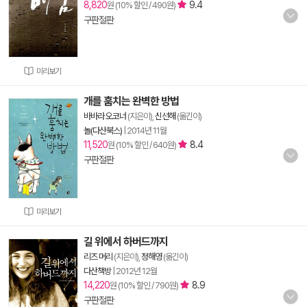
8,820
9.4
원 (10% 할인 / 490원)
구판절판
미리보기
개를 훔치는 완벽한 방법
바바라 오코너
(지은이),
신선해
(옮긴이)
놀(다산북스)
|
2014년 11월
11,520
8.4
원 (10% 할인 / 640원)
구판절판
미리보기
길 위에서 하버드까지
리즈 머리
(지은이),
정해영
(옮긴이)
다산책방
|
2012년 12월
14,220
8.9
원 (10% 할인 / 790원)
구판절판