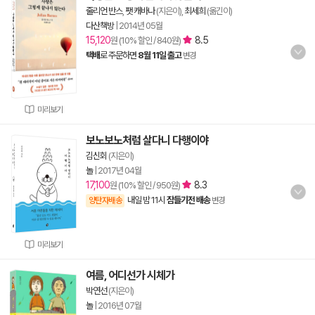
줄리언 반스
,
팻 캐바나
(지은이),
최세희
(옮긴이)
다산책방
|
2014년 05월
15,120
8.5
원 (10% 할인 / 840원)
택배
로 주문하면
8월 11일 출고
변경
미리보기
보노보노처럼 살다니 다행이야
김신회
(지은이)
놀
|
2017년 04월
17,100
8.3
원 (10% 할인 / 950원)
내일 밤 11시
잠들기전 배송
양탄자배송
변경
미리보기
여름, 어디선가 시체가
박연선
(지은이)
놀
|
2016년 07월