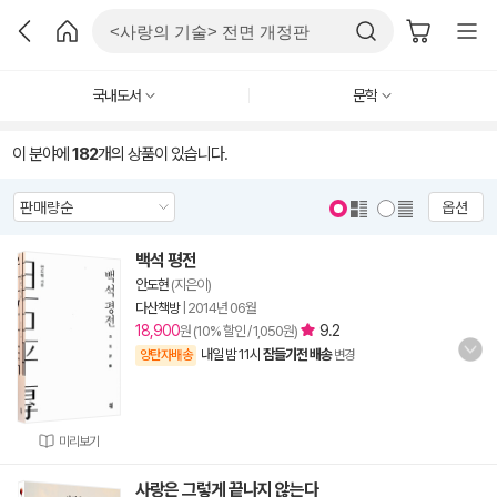
국내도서
문학
이 분야에
182
개의 상품이 있습니다.
옵션
백석 평전
안도현
(지은이)
다산책방
|
2014년 06월
18,900
9.2
원 (10% 할인 / 1,050원)
내일 밤 11시
잠들기전 배송
양탄자배송
변경
미리보기
사랑은 그렇게 끝나지 않는다