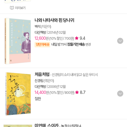
미리보기
나와 나타샤와 흰 당나귀
백석
(지은이)
다산책방
|
2014년 02월
12,600
9.4
원 (10% 할인 / 700원)
내일 밤 11시
잠들기전 배송
양탄자배송
변경
처음처럼
- 신경림의 소리 내어 읽고 싶은 우리 시
신경림
(엮은이)
다산책방
|
2006년 12월
14,400
8.7
원 (10% 할인 / 800원)
절판
미안해, 스이카
-
놀 청소년문학 4