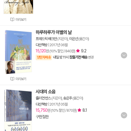
미리보기
하루하루가 이별의 날
프레드릭 배크만
(지은이),
이은선
(옮긴이)
다산책방
|
2017년 06월
15,120
9.2
원 (10% 할인 / 840원)
내일 밤 11시
잠들기전 배송
양탄자배송
변경
미리보기
시대의 소음
줄리언 반스
(지은이),
송은주
(옮긴이)
다산책방
|
2017년 05월
15,750
8.1
원 (10% 할인 / 870원)
구판절판