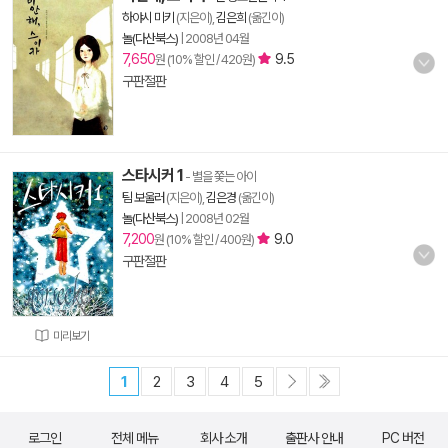
하야시 미키
(지은이),
김은희
(옮긴이)
놀(다산북스)
|
2008년 04월
7,650
9.5
원 (10% 할인 / 420원)
구판절판
스타시커 1
- 별을 쫓는 아이
팀 보울러
(지은이),
김은경
(옮긴이)
놀(다산북스)
|
2008년 02월
7,200
9.0
원 (10% 할인 / 400원)
구판절판
미리보기
1
2
3
4
5
로그인
전체 메뉴
회사 소개
출판사 안내
PC 버전