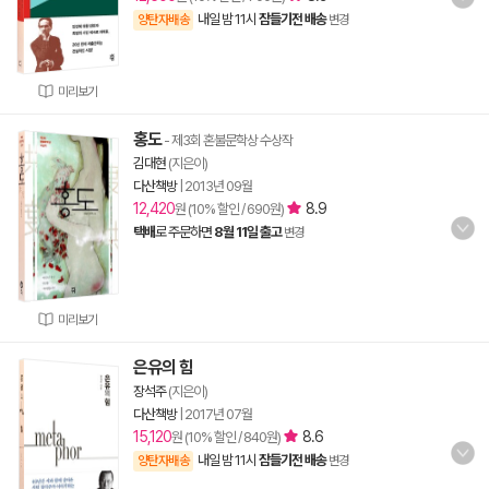
내일 밤 11시
잠들기전 배송
양탄자배송
변경
미리보기
홍도
- 제3회 혼불문학상 수상작
김대현
(지은이)
다산책방
|
2013년 09월
12,420
8.9
원 (10% 할인 / 690원)
택배
로 주문하면
8월 11일 출고
변경
미리보기
은유의 힘
장석주
(지은이)
다산책방
|
2017년 07월
15,120
8.6
원 (10% 할인 / 840원)
내일 밤 11시
잠들기전 배송
양탄자배송
변경