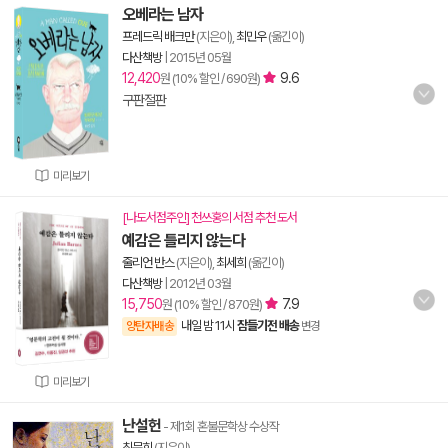
오베라는 남자
프레드릭 배크만
(지은이),
최민우
(옮긴이)
다산책방
|
2015년 05월
12,420
9.6
원 (10% 할인 / 690원)
구판절판
미리보기
[나도서점주인] 천쓰홍의 서점 추천 도서
예감은 틀리지 않는다
줄리언 반스
(지은이),
최세희
(옮긴이)
다산책방
|
2012년 03월
15,750
7.9
원 (10% 할인 / 870원)
내일 밤 11시
잠들기전 배송
양탄자배송
변경
미리보기
난설헌
- 제1회 혼불문학상 수상작
최문희
(지은이)