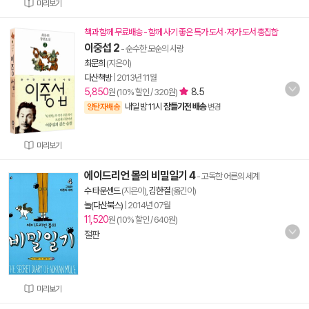
미리보기
책과 함께 무료배송 - 함께 사기 좋은 특가 도서 · 저가 도서 총집합
이중섭 2
- 순수한 모순의 사랑
최문희
(지은이)
다산책방
|
2013년 11월
5,850
8.5
원 (10% 할인 / 320원)
내일 밤 11시
잠들기전 배송
양탄자배송
변경
미리보기
에이드리언 몰의 비밀일기 4
- 고독한 어른의 세계
수 타운센드
(지은이),
김한결
(옮긴이)
놀(다산북스)
|
2014년 07월
11,520
원 (10% 할인 / 640원)
절판
미리보기