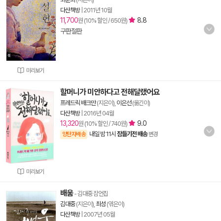
다산책방
|
2011년 10월
11,700
8.8
원 (10% 할인 / 650원)
구판절판
미리보기
할머니가 미안하다고 전해달랬어요
프레드릭 배크만
(지은이),
이은선
(옮긴이)
다산책방
|
2016년 04월
13,320
9.0
원 (10% 할인 / 740원)
내일 밤 11시
잠들기전 배송
양탄자배송
변경
미리보기
배움
- 김대중 잠언집
김대중
(지은이),
최성
(엮은이)
다산책방
|
2007년 05월