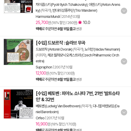
차이콥스키 (Pyotr Ilyich Tchaikovsky)
,
아렌스키 (Anton Arens
ky)
(작곡가),
반더러 삼중주단 (Trio Wanderer)
Harmonia Mundi
|
2014년 03월
25,700
10.0
원 (16% 할인 / 260원)
택배
로 주문하면
8월 11일 출고
변경
[수입] 드보르작 : 슬라브 무곡
드보르작 (Antonin Dvorak)
(작곡가),
노이만 (Vaclav Neumann)
(지휘자),
체코 필하모닉 오케스트라 (Czech Philharmonic Orch
estra)
Supraphon
|
2007년 10월
12,100
원 (10% 할인 / 130원)
택배
로 주문하면
8월 11일 출고
변경
[수입] 베토벤 : 피아노 소나타 7번, 21번 '발트슈타
인' & 32번
베토벤 (Ludwig Van Beethoven)
(작곡가),
다니엘 바렌보임 (Da
niel Barenboim)
Orfeo
|
2017년 10월
16,900
원 (18% 할인 / 170원)
택배
로 주문하면
8월 11일 출고
변경