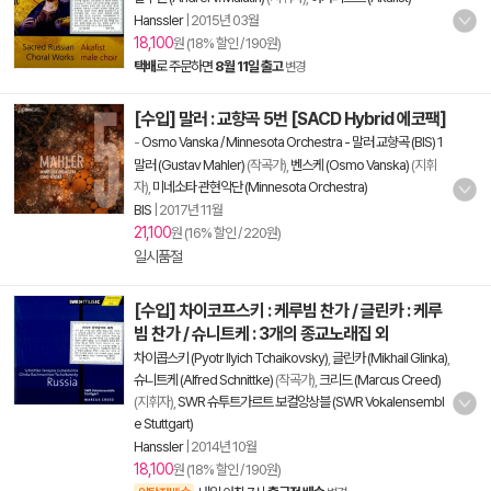
Hanssler
|
2015년 03월
18,100
원 (18% 할인 / 190원)
택배
로 주문하면
8월 11일 출고
변경
[수입] 말러 : 교향곡 5번 [SACD Hybrid 에코팩]
-
Osmo Vanska / Minnesota Orchestra - 말러 교향곡 (BIS) 1
말러 (Gustav Mahler)
(작곡가),
벤스케 (Osmo Vanska)
(지휘
자),
미네소타 관현악단 (Minnesota Orchestra)
BIS
|
2017년 11월
21,100
원 (16% 할인 / 220원)
일시품절
[수입] 차이코프스키 : 케루빔 찬가 / 글린카 : 케루
빔 찬가 / 슈니트케 : 3개의 종교노래집 외
차이콥스키 (Pyotr Ilyich Tchaikovsky)
,
글린카 (Mikhail Glinka)
,
슈니트케 (Alfred Schnittke)
(작곡가),
크리드 (Marcus Creed)
(지휘자),
SWR 슈투트가르트 보컬앙상블 (SWR Vokalensembl
e Stuttgart)
Hanssler
|
2014년 10월
18,100
원 (18% 할인 / 190원)