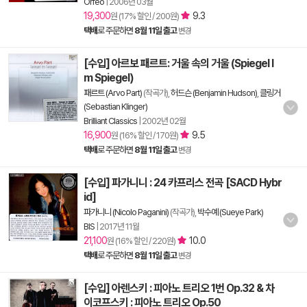
Orfeo
|
2006년 03월
19,300
9.3
원 (17% 할인 / 200원)
택배
로 주문하면
8월 11일 출고
변경
[수입] 아르보 패르트: 거울 속의 거울 (Spiegel I
m Spiegel)
패르트 (Arvo Part)
(작곡가),
허드슨 (Benjamin Hudson)
,
클링거
(Sebastian Klinger)
Brilliant Classics
|
2002년 02월
16,900
9.5
원 (16% 할인 / 170원)
택배
로 주문하면
8월 11일 출고
변경
[수입] 파가니니 : 24 카프리스 전곡 [SACD Hybr
id]
파가니니 (Nicolo Paganini)
(작곡가),
박수예 (Sueye Park)
BIS
|
2017년 11월
21,100
10.0
원 (16% 할인 / 220원)
택배
로 주문하면
8월 11일 출고
변경
[수입] 아렌스키 : 피아노 트리오 1번 Op.32 & 차
이코프스키 : 피아노 트리오 Op.50