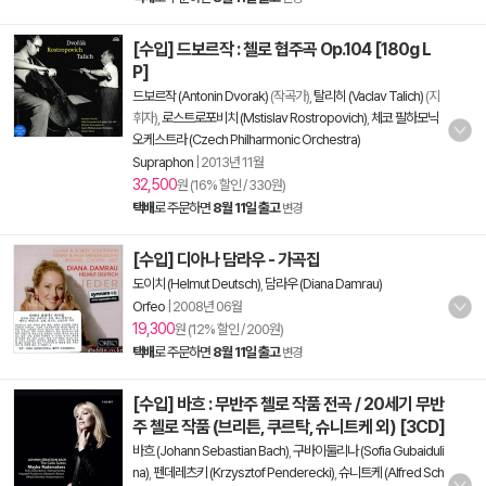
[수입] 드보르작 : 첼로 협주곡 Op.104 [180g L
P]
드보르작 (Antonin Dvorak)
(작곡가),
탈리히 (Vaclav Talich)
(지
휘자),
로스트로포비치 (Mstislav Rostropovich)
,
체코 필하모닉
오케스트라 (Czech Philharmonic Orchestra)
Supraphon
|
2013년 11월
32,500
원 (16% 할인 / 330원)
택배
로 주문하면
8월 11일 출고
변경
[수입] 디아나 담라우 - 가곡집
도이치 (Helmut Deutsch)
,
담라우 (Diana Damrau)
Orfeo
|
2008년 06월
19,300
원 (12% 할인 / 200원)
택배
로 주문하면
8월 11일 출고
변경
[수입] 바흐 : 무반주 첼로 작품 전곡 / 20세기 무반
주 첼로 작품 (브리튼, 쿠르탁, 슈니트케 외) [3CD]
바흐 (Johann Sebastian Bach)
,
구바이둘리나 (Sofia Gubaiduli
na)
,
펜데레츠키 (Krzysztof Penderecki)
,
슈니트케 (Alfred Sch