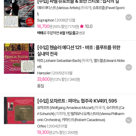
[수입] 파벨 슈포르츨 & 로만 스티로 : 집시의 길
여러 아티스트 (Various Artists)
(작곡가),
슈포르츨 (Pavel Sporc
l)
Supraphon
|
2008년 12월
16,700
10.0
원 (16% 할인 / 170원)
택배
로 주문하면
8월 11일 출고
변경
[수입] 헨슬러 에디션 121 - 바흐 : 플루트를 위한
실내악 전곡
바흐 (Johann Sebastian Bach)
(작곡가),
앨드웰 (Edward Aldw
ell)
Hanssler
|
2005년 03월
33,800
원 (13% 할인 / 340원)
품절
[수입] 모차르트 : 피아노 협주곡 KV491, 595
모차르트 (Wolfgang Amadeus Mozart)
(작곡가),
슈리히트 (Ca
rl Schuricht)
(지휘자),
빈 필하모닉 오케스트라 (Vienna Philharm
onic Orchestra)
,
카자드쉬 (Robert Casadesus)
Orfeo
|
2004년 01월
19,300
원 (2% 할인 / 200원)