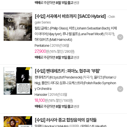
택배
로 주문하면
8월 11일 출고
변경
[수입] 서곡에서 바흐까지 [SACD Hybrid]
- Oxin
gale Series
필립 글래스 (Philip Glass)
,
바흐 (Johann Sebastian Bach)
,
비제
이 아이어 (Vijay Iyer)
,
루나 펄 울프 (Luna Pearl Woolf)
(작곡가),
하이모비츠 (Matt Haimovitz)
Pentatone
|
2016년 08월
27,900
원 (16% 할인 / 280원)
택배
로 주문하면
8월 11일 출고
변경
[수입] 펜데레츠키 : 피아노 협주곡 '부활'
펜데레츠키 (Krzysztof Penderecki)
(작곡가),
울리크 (Florian U
hlig)
,
폴란드 라디오 심포니 오케스트라 (Polish Radio Symphon
y Orchestra
Hanssler
|
2014년 03월
18,100
원 (18% 할인 / 190원)
택배
로 주문하면
8월 11일 출고
변경
[수입] 러시아 종교 합창음악의 걸작들
말루틴 (Andrei V. Malutin)
(지휘자),
아카피스트 (Akafist)