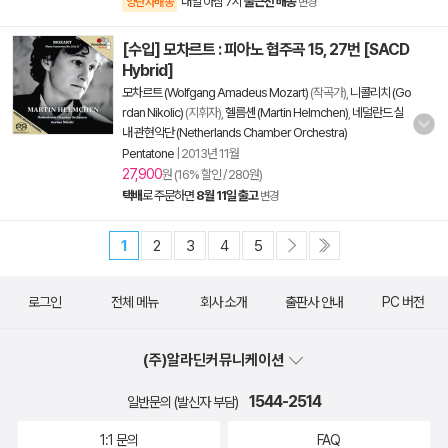
내일 아침 7시
출근전 배송
양탄자배송
변경
[수입] 모차르트 : 피아노 협주곡 15, 27번 [SACD
Hybrid]
모차르트 (Wolfgang Amadeus Mozart)
(작곡가),
니콜리치 (Go
rdan Nikolic)
(지휘자),
헬름셴 (Martin Helmchen)
,
네덜란드 실
내 관현악단 (Netherlands Chamber Orchestra)
Pentatone
|
2013년 11월
27,900
원 (16% 할인 / 280원)
택배
로 주문하면
8월 11일 출고
변경
1
2
3
4
5
로그인
전체 메뉴
회사 소개
출판사 안내
PC 버전
(주)알라딘커뮤니케이션
1544-2514
일반문의 (발신자 부담)
1:1 문의
FAQ