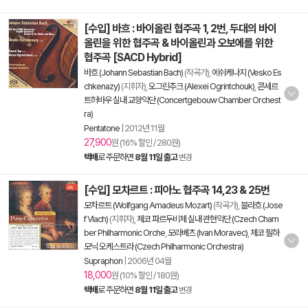
[수입] 바흐 : 바이올린 협주곡 1, 2번, 두대의 바이
올린을 위한 협주곡 & 바이올린과 오보에를 위한
협주곡 [SACD Hybrid]
바흐 (Johann Sebastian Bach)
(작곡가),
에쉬케나지 (Vesko Es
chkenazy)
(지휘자),
오그린추크 (Alexei Ogrintchouk)
,
콘세르
트허바우 실내 교향악단 (Concertgebouw Chamber Orchest
ra)
Pentatone
|
2012년 11월
27,900
원 (16% 할인 / 280원)
택배
로 주문하면
8월 11일 출고
변경
[수입] 모차르트 : 피아노 협주곡 14,23 & 25번
모차르트 (Wolfgang Amadeus Mozart)
(작곡가),
블라흐 (Jose
f Vlach)
(지휘자),
체코 파르두비체 실내 관현악단 (Czech Cham
ber Philharmonic Orche
,
모라베츠 (Ivan Moravec)
,
체코 필하
모닉 오케스트라 (Czech Philharmonic Orchestra)
Supraphon
|
2006년 04월
18,000
원 (10% 할인 / 180원)
택배
로 주문하면
8월 11일 출고
변경