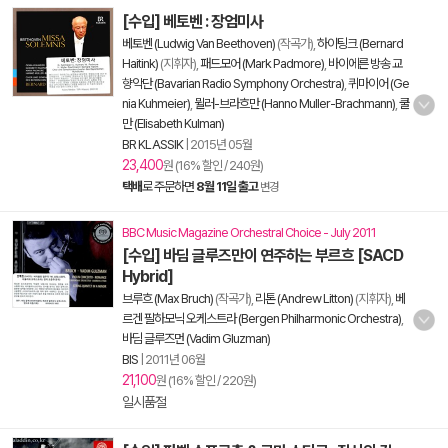
[수입] 베토벤 : 장엄미사
베토벤 (Ludwig Van Beethoven)
(작곡가),
하이팅크 (Bernard
Haitink)
(지휘자),
패드모어 (Mark Padmore)
,
바이에른 방송 교
향악단 (Bavarian Radio Symphony Orchestra)
,
퀴마이어 (Ge
nia Kuhmeier)
,
뮐러-브라흐만 (Hanno Muller-Brachmann)
,
쿨
만 (Elisabeth Kulman)
BR KLASSIK
|
2015년 05월
23,400
원 (16% 할인 / 240원)
택배
로 주문하면
8월 11일 출고
변경
BBC Music Magazine Orchestral Choice - July 2011
[수입] 바딤 글루즈만이 연주하는 부르흐 [SACD
Hybrid]
브루흐 (Max Bruch)
(작곡가),
리톤 (Andrew Litton)
(지휘자),
베
르겐 필하모닉 오케스트라 (Bergen Philharmonic Orchestra)
,
바딤 글루즈먼 (Vadim Gluzman)
BIS
|
2011년 06월
21,100
원 (16% 할인 / 220원)
일시품절