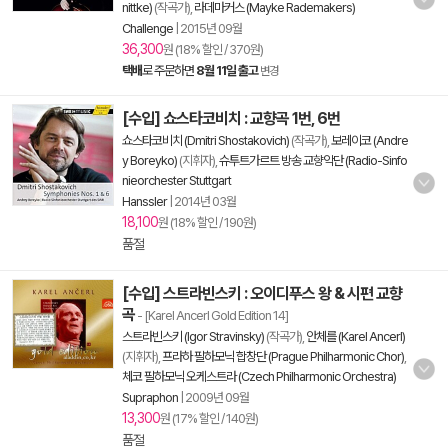
nittke)
(작곡가),
라데마커스 (Mayke Rademakers)
Challenge
|
2015년 09월
36,300
원 (18% 할인 / 370원)
택배
로 주문하면
8월 11일 출고
변경
[수입] 쇼스타코비치 : 교향곡 1번, 6번
쇼스타코비치 (Dmitri Shostakovich)
(작곡가),
보레이코 (Andre
y Boreyko)
(지휘자),
슈투트가르트 방송 교향악단 (Radio-Sinfo
nieorchester Stuttgart
Hanssler
|
2014년 03월
18,100
원 (18% 할인 / 190원)
품절
[수입] 스트라빈스키 : 오이디푸스 왕 & 시편 교향
곡
- [Karel Ancerl Gold Edition 14]
스트라빈스키 (Igor Stravinsky)
(작곡가),
안체를 (Karel Ancerl)
(지휘자),
프라하 필하모닉 합창단 (Prague Philharmonic Chor)
,
체코 필하모닉 오케스트라 (Czech Philharmonic Orchestra)
Supraphon
|
2009년 09월
13,300
원 (17% 할인 / 140원)
품절