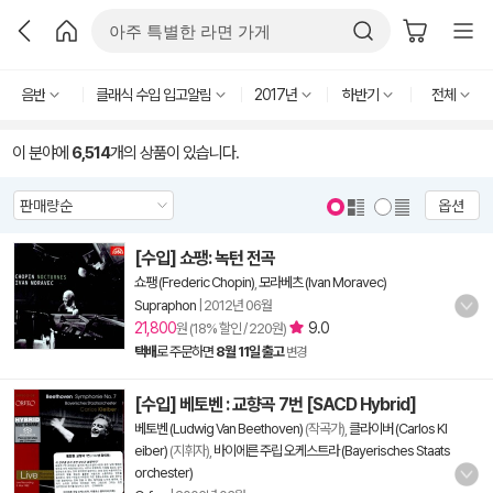
음반
클래식 수입 입고알림
2017년
하반기
전체
이 분야에
6,514
개의 상품이 있습니다.
옵션
[수입] 쇼팽: 녹턴 전곡
쇼팽 (Frederic Chopin)
,
모라베츠 (Ivan Moravec)
Supraphon
|
2012년 06월
21,800
9.0
원 (18% 할인 / 220원)
택배
로 주문하면
8월 11일 출고
변경
[수입] 베토벤 : 교향곡 7번 [SACD Hybrid]
베토벤 (Ludwig Van Beethoven)
(작곡가),
클라이버 (Carlos Kl
eiber)
(지휘자),
바이에른 주립 오케스트라 (Bayerisches Staats
orchester)