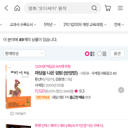
교과서 수록도서
5학년
2학기(2009 개정 교육과정)
전체
이 분야에
49
개의 상품이 있습니다.
옵션
1,000원 적립금 300명 추첨
마당을 나온 암탉 (반양장)
- 아동용
-
사계절 아동문고 40
황선미
(지은이),
김환영
(그림)
사계절
|
2000년 05월
11,520
9.3
원 (10% 할인 / 640원)
내일 아침 7시
출근전 배송
양탄자배송
변경
미리보기
투명 인덱스 북마크 세트 (대상도서 1만 원 이상 구매 시)