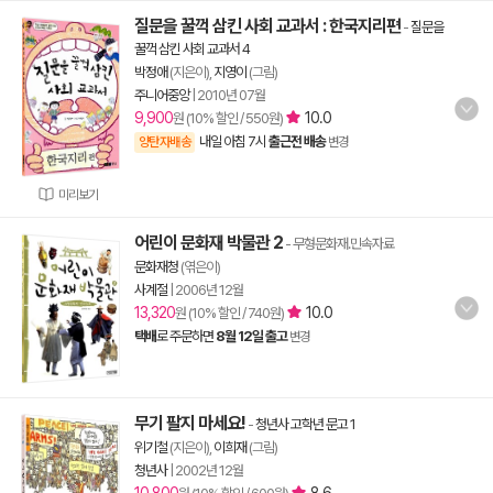
질문을 꿀꺽 삼킨 사회 교과서 : 한국지리편
-
질문을
꿀꺽 삼킨 사회 교과서 4
박정애
(지은이),
지영이
(그림)
주니어중앙
|
2010년 07월
9,900
10.0
원 (10% 할인 / 550원)
내일 아침 7시
출근전 배송
양탄자배송
변경
미리보기
어린이 문화재 박물관 2
- 무형문화재.민속자료
문화재청
(엮은이)
사계절
|
2006년 12월
13,320
10.0
원 (10% 할인 / 740원)
택배
로 주문하면
8월 12일 출고
변경
무기 팔지 마세요!
-
청년사 고학년 문고 1
위기철
(지은이),
이희재
(그림)
청년사
|
2002년 12월