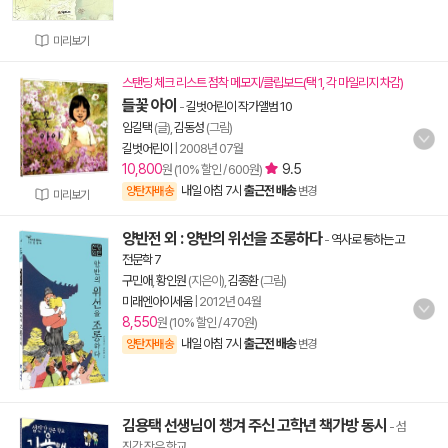
미리보기
스탠딩 체크 리스트 점착 메모지/클립보드(택 1, 각 마일리지 차감)
들꽃 아이
-
길벗어린이 작가앨범 10
임길택
(글),
김동성
(그림)
길벗어린이
|
2008년 07월
10,800
9.5
원 (10% 할인 / 600원)
내일 아침 7시
출근전 배송
양탄자배송
변경
미리보기
양반전 외 : 양반의 위선을 조롱하다
-
역사로 통하는 고
전문학 7
구민애
,
황인원
(지은이),
김종환
(그림)
미래엔아이세움
|
2012년 04월
8,550
원 (10% 할인 / 470원)
내일 아침 7시
출근전 배송
양탄자배송
변경
김용택 선생님이 챙겨 주신 고학년 책가방 동시
- 섬
진강 작은 학교