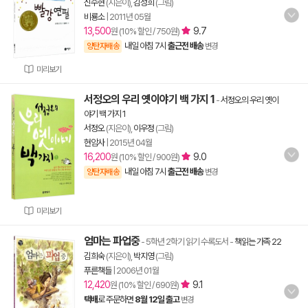
신수현
(지은이),
김성희
(그림)
비룡소
|
2011년 05월
13,500
9.7
원 (10% 할인 / 750원)
내일 아침 7시
출근전 배송
양탄자배송
변경
미리보기
서정오의 우리 옛이야기 백 가지 1
-
서정오의 우리 옛이
야기 백 가지 1
서정오
(지은이),
이우정
(그림)
현암사
|
2015년 04월
16,200
9.0
원 (10% 할인 / 900원)
내일 아침 7시
출근전 배송
양탄자배송
변경
미리보기
엄마는 파업중
- 5학년 2학기 읽기 수록도서
-
책읽는 가족 22
김희숙
(지은이),
박지영
(그림)
푸른책들
|
2006년 01월
12,420
9.1
원 (10% 할인 / 690원)
택배
로 주문하면
8월 12일 출고
변경