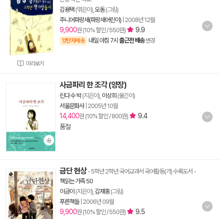
김용택
(엮은이),
오동
(그림)
주니어파랑새(파랑새어린이)
|
2008년 12월
9,900
9.9
원 (10% 할인 / 550원)
내일 아침 7시
출근전 배송
양탄자배송
변경
미리보기
사금파리 한 조각 (양장)
린다 수 박
(지은이),
이상희
(옮긴이)
서울문화사
|
2005년 10월
14,400
9.4
원 (10% 할인 / 800원)
품절
금단 현상
- 5학년 2학년 국어교과서 국어활동(가) 수록도서
-
책읽는 가족 50
이금이
(지은이),
김재홍
(그림)
푸른책들
|
2006년 09월
9,900
9.5
원 (10% 할인 / 550원)