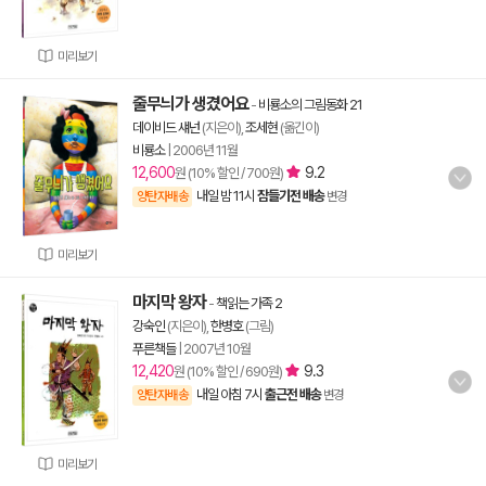
미리보기
줄무늬가 생겼어요
-
비룡소의 그림동화 21
데이비드 섀넌
(지은이),
조세현
(옮긴이)
비룡소
|
2006년 11월
12,600
9.2
원 (10% 할인 / 700원)
내일 밤 11시
잠들기전 배송
양탄자배송
변경
미리보기
마지막 왕자
-
책읽는 가족 2
강숙인
(지은이),
한병호
(그림)
푸른책들
|
2007년 10월
12,420
9.3
원 (10% 할인 / 690원)
내일 아침 7시
출근전 배송
양탄자배송
변경
미리보기