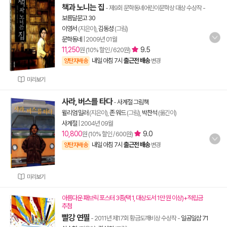
책과 노니는 집
- 제9회 문학동네어린이문학상 대상 수상작
-
보름달문고 30
이영서
(지은이),
김동성
(그림)
문학동네
|
2009년 01월
11,250
9.5
원 (10% 할인 / 620원)
내일 아침 7시
출근전 배송
양탄자배송
변경
미리보기
사라, 버스를 타다
-
사계절 그림책
윌리엄 밀러
(지은이),
존 워드
(그림),
박찬석
(옮긴이)
사계절
|
2004년 09월
10,800
9.0
원 (10% 할인 / 600원)
내일 아침 7시
출근전 배송
양탄자배송
변경
미리보기
아름다운 패브릭 포스터 3종(택 1, 대상도서 1만 원 이상)+적립금
추첨
빨강 연필
- 2011년 제17회 황금도깨비상 수상작
-
일공일삼 71