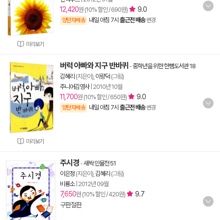
12,420
9.0
원 (10% 할인 / 690원)
내일 아침 7시
출근전 배송
양탄자배송
변경
미리보기
버럭 아빠와 지구 반바퀴
-
중학년을 위한 한뼘도서관 18
김혜리
(지은이),
이량덕
(그림)
주니어김영사
|
2010년 10월
11,700
9.0
원 (10% 할인 / 650원)
내일 아침 7시
출근전 배송
양탄자배송
변경
미리보기
주시경
-
새싹 인물전 51
이은정
(지은이),
김혜리
(그림)
비룡소
|
2012년 09월
7,650
9.7
원 (10% 할인 / 420원)
구판절판