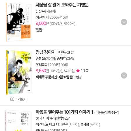
세상을 잘 알게 도와주는 기행문
심상우
(지은이)
어린른이
|
2005년 10월
9,000
원 (10% 할인 / 500원)
절판
장님 강아지
-
힘찬문고 24
손창섭
(지은이),
송재호
(그림)
우리교육
|
2001년 03월
8,550
10.0
원 (10% 할인 / 470원)
택배
로 주문하면
8월 11일 출고
변경
미리보기
마음을 열어주는 101가지 이야기 1
-
마음을 열어주는 1
01가지 이야기 (인빅투스) 1
잭 캔필드
,
마크 빅터 한센
(지은이),
류시화
(옮긴이)
인빅투스
|
2012년 01월