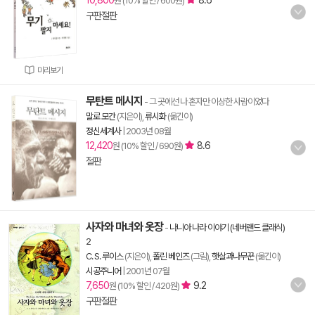
10,800
8.6
원 (10% 할인 / 600원)
구판절판
미리보기
무탄트 메시지
- 그 곳에선 나 혼자만 이상한 사람이었다
말로 모간
(지은이),
류시화
(옮긴이)
정신세계사
|
2003년 08월
12,420
8.6
원 (10% 할인 / 690원)
절판
사자와 마녀와 옷장
-
나니아 나라 이야기 (네버랜드 클래식)
2
C. S. 루이스
(지은이),
폴린 베인즈
(그림),
햇살과나무꾼
(옮긴이)
시공주니어
|
2001년 07월
7,650
9.2
원 (10% 할인 / 420원)
구판절판