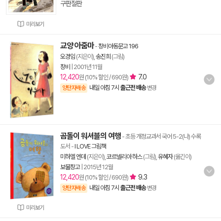
구판절판
미리보기
교양 아줌마
-
창비아동문고 196
오경임
(지은이),
송진희
(그림)
창비
|
2001년 11월
12,420
7.0
원 (10% 할인 / 690원)
내일 아침 7시
출근전 배송
양탄자배송
변경
곰돌이 워셔블의 여행
- 초등 개정교과서 국어 5-2(나) 수록
도서
-
I LOVE 그림책
미하엘 엔데
(지은이),
코르넬리아 하스
(그림),
유혜자
(옮긴이)
보물창고
|
2015년 12월
12,420
9.3
원 (10% 할인 / 690원)
내일 아침 7시
출근전 배송
양탄자배송
변경
미리보기