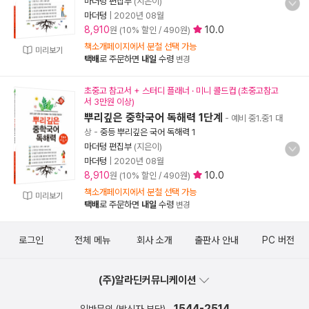
마더텅 편집부
(지은이)
마더텅
|
2020년 08월
8,910
10.0
원 (10% 할인 / 490원)
책소개페이지에서 분철 선택 가능
미리보기
택배
로 주문하면
내일
수령
변경
초중고 참고서 + 스터디 플래너 · 미니 콜드컵 (초중고참고
서 3만원 이상)
뿌리깊은 중학국어 독해력 1단계
- 예비 중1.중1 대
상
-
중등 뿌리깊은 국어 독해력 1
마더텅 편집부
(지은이)
마더텅
|
2020년 08월
8,910
10.0
원 (10% 할인 / 490원)
책소개페이지에서 분철 선택 가능
미리보기
택배
로 주문하면
내일
수령
변경
로그인
전체 메뉴
회사 소개
출판사 안내
PC 버전
(주)알라딘커뮤니케이션
1544-2514