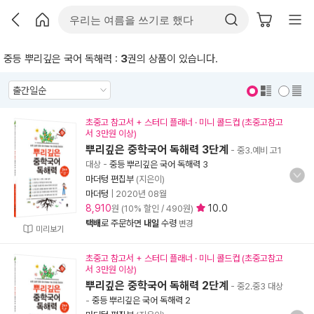
중등 뿌리깊은 국어 독해력 :
3
권의 상품이 있습니다.
표지 보기
표지 안보기
초중고 참고서 + 스터디 플래너 · 미니 콜드컵 (초중고참고
서 3만원 이상)
뿌리깊은 중학국어 독해력 3단계
- 중3.예비 고1
대상
-
중등 뿌리깊은 국어 독해력 3
마더텅 편집부
(지은이)
마더텅
|
2020년 08월
8,910
10.0
원 (10% 할인 / 490원)
택배
로 주문하면
내일
수령
변경
미리보기
초중고 참고서 + 스터디 플래너 · 미니 콜드컵 (초중고참고
서 3만원 이상)
뿌리깊은 중학국어 독해력 2단계
- 중2.중3 대상
-
중등 뿌리깊은 국어 독해력 2