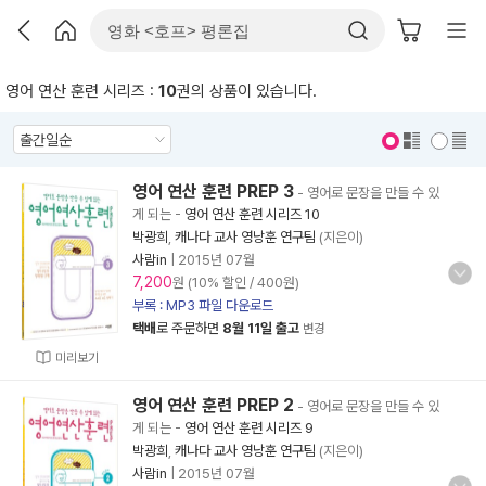
영어 연산 훈련 시리즈 :
10
권의 상품이 있습니다.
표지 보기
표지 안보기
영어 연산 훈련 PREP 3
- 영어로 문장을 만들 수 있
게 되는
-
영어 연산 훈련 시리즈 10
박광희
,
캐나다 교사 영낭훈 연구팀
(지은이)
사람in
|
2015년 07월
7,200
원 (10% 할인 / 400원)
부록 : MP3 파일 다운로드
택배
로 주문하면
8월 11일 출고
변경
미리보기
영어 연산 훈련 PREP 2
- 영어로 문장을 만들 수 있
게 되는
-
영어 연산 훈련 시리즈 9
박광희
,
캐나다 교사 영낭훈 연구팀
(지은이)
사람in
|
2015년 07월