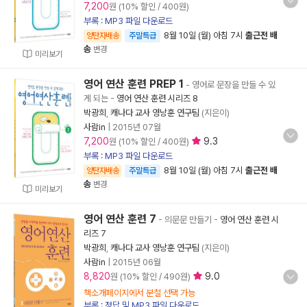
7,200
원 (10% 할인 / 400원)
부록 : MP3 파일 다운로드
8월 10일 (월) 아침 7시
출근전 배
양탄자배송
주말특급
송
변경
미리보기
영어 연산 훈련 PREP 1
- 영어로 문장을 만들 수 있
게 되는
-
영어 연산 훈련 시리즈 8
박광희
,
캐나다 교사 영낭훈 연구팀
(지은이)
사람in
|
2015년 07월
7,200
9.3
원 (10% 할인 / 400원)
부록 : MP3 파일 다운로드
8월 10일 (월) 아침 7시
출근전 배
양탄자배송
주말특급
송
변경
미리보기
영어 연산 훈련 7
- 의문문 만들기
-
영어 연산 훈련 시
리즈 7
박광희
,
캐나다 교사 영낭훈 연구팀
(지은이)
사람in
|
2015년 06월
8,820
9.0
원 (10% 할인 / 490원)
책소개페이지에서 분철 선택 가능
부록 : 정답 및 MP3 파일 다운로드