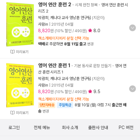
영어 연산 훈련 2
- 시제 완전 정복
-
영어 연산 훈련 시
리즈 2
박광희
,
캐나다 교사 영낭훈 연구팀
(지은이)
사람in
|
2015년 04월
8,820
8.0
원 (10% 할인 / 490원)
책소개페이지에서 분철 선택 가능
택배
로 주문하면
8월 11일 출고
변경
미리보기
영어 연산 훈련 1
- 기본 동사로 문장 만들기
-
영어 연
산 훈련 시리즈 1
박광희
,
캐나다 교사 영낭훈 연구팀
(지은이)
사람in
|
2015년 04월
8,820
9.5
원 (10% 할인 / 490원)
책소개페이지에서 분철 선택 가능
8월 10일 (월) 아침 7시
출근전 배
양탄자배송
주말특급
송
변경
미리보기
로그인
전체 메뉴
회사 소개
출판사 안내
PC 버전