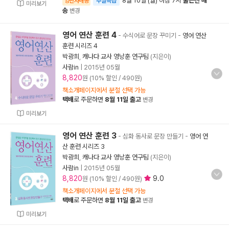
8월 10일 (월) 아침 7시
출근전 배
양탄자배송
주말특급
미리보기
송
변경
영어 연산 훈련 4
- 수식어로 문장 꾸미기
-
영어 연산
훈련 시리즈 4
박광희
,
캐나다 교사 영낭훈 연구팀
(지은이)
사람in
|
2015년 05월
8,820
원 (10% 할인 / 490원)
책소개페이지에서 분철 선택 가능
택배
로 주문하면
8월 11일 출고
변경
미리보기
영어 연산 훈련 3
- 심화 동사로 문장 만들기
-
영어 연
산 훈련 시리즈 3
박광희
,
캐나다 교사 영낭훈 연구팀
(지은이)
사람in
|
2015년 05월
8,820
9.0
원 (10% 할인 / 490원)
책소개페이지에서 분철 선택 가능
택배
로 주문하면
8월 11일 출고
변경
미리보기