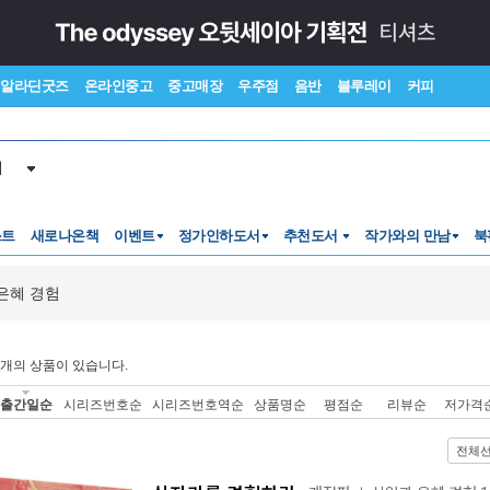
알라딘굿즈
온라인중고
중고매장
우주점
음반
블루레이
커피
서
스트
새로나온책
이벤트
정가인하도서
추천도서
작가와의 만남
북
은혜 경험
개의 상품이 있습니다.
출간일순
시리즈번호순
시리즈번호역순
상품명순
평점순
리뷰순
저가격
전체