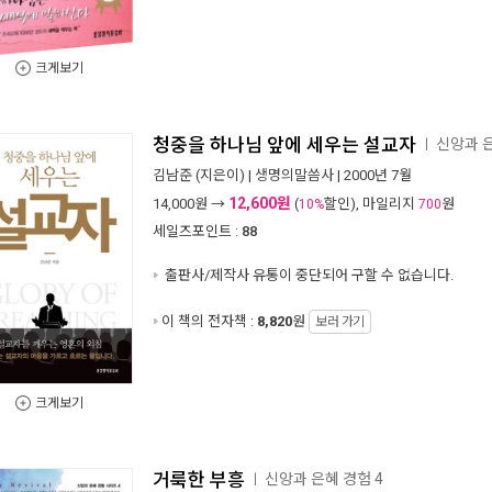
크게보기
청중을 하나님 앞에 세우는 설교자
신앙과 은
ㅣ
김남준
(지은이) |
생명의말씀사
| 2000년 7월
12,600원
14,000
원 →
(
할인), 마일리지
원
10%
700
세일즈포인트 :
88
출판사/제작사 유통이 중단되어 구할 수 없습니다.
이 책의 전자책 :
8,820
원
보러 가기
크게보기
거룩한 부흥
신앙과 은혜 경험 4
ㅣ