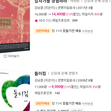
십자가를 경험하라
- 개정판
신앙과 은혜 경험 1
ㅣ
김남준
(지은이) |
생명의말씀사
| 2017년 4월
14,400원
16,000
원 →
(
할인), 마일리지
원
10%
800
10.0
(
1
) | 세일즈포인트 :
309
밤 11시
잠들기전 배송
양탄자배송
지역변경
미리보기
돌이킴
신앙과 은혜 경험 9
ㅣ
김남준
(지은이) |
생명의말씀사
| 2009년 8월
9,900원
11,000
원 →
(
할인), 마일리지
원
10%
550
세일즈포인트 :
142
밤 11시
잠들기전 배송
양탄자배송
지역변경