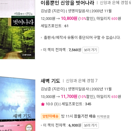
이름뿐인 신앙을 벗어나라
신앙과 은혜 경험 
ㅣ
김남준
(지은이) |
생명의말씀사
| 2003년 11월
10,800원
12,000
원 →
(
할인), 마일리지
원
10%
600
세일즈포인트 :
61
출판사/제작사 유통이 중단되어 구할 수 없습니다.
이 책의 전자책 :
7,560
원
보러 가기
새벽 기도
신앙과 은혜 경험 7
ㅣ
김남준
(지은이) |
생명의말씀사
| 2002년 11월
11,700원
13,000
원 →
(
할인), 마일리지
원
10%
650
10.0
(
3
) | 세일즈포인트 :
345
밤 11시
잠들기전 배송
양탄자배송
지역변경
이 책의 전자책 :
6,930
원
보러 가기