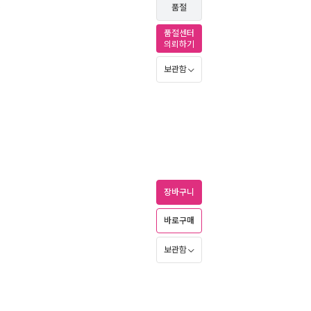
6
품절
품절센터
의뢰하기
보관함
장바구니
바로구매
보관함