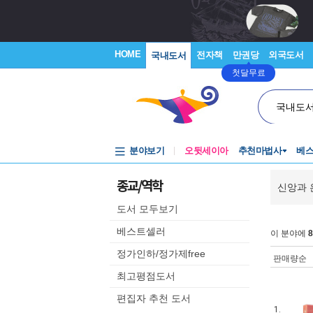
HOME
전자책
만권당
외국도서
국내도서
첫달무료
국내도
분야보기
오뒷세이아
추천마법사
베
종교/역학
신앙과 
도서 모두보기
베스트셀러
이 분야에
8
정가인하/정가제free
판매량순
최고평점도서
편집자 추천 도서
1.