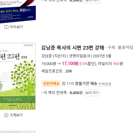
이 책의 전자책 :
6,300
원
보러 가기
미리보기
김남준 목사의 시편 23편 강해
- 구제 : 불꽃처
김남준
(지은이) |
생명의말씀사
| 2007년 5월
17,100원
19,000
원 →
(
할인), 마일리지
원
10%
950
세일즈포인트 :
238
밤 11시
잠들기전 배송
양탄자배송
지역변경
이 책의 전자책 :
9,450
원
보러 가기
크게보기