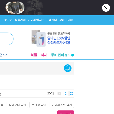
로그인
회원가입
마이페이지
고객센터
장바구니
(0)
펀드
북플
서재
투비컨티뉴드
창작플랫폼
투비컨티뉴드
25개
순
선택
장바구니 담기
보관함 담기
마이리스트 담기