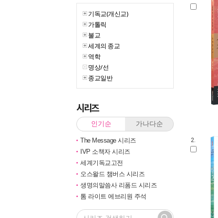
기독교(개신교)
가톨릭
불교
세계의 종교
역학
명상/선
종교일반
시리즈
인기순
가나다순
The Message 시리즈
2.
IVP 소책자 시리즈
세계기독교고전
오스왈드 챔버스 시리즈
생명의말씀사 리폼드 시리즈
톰 라이트 에브리원 주석
법륜스님의 즉문즉설