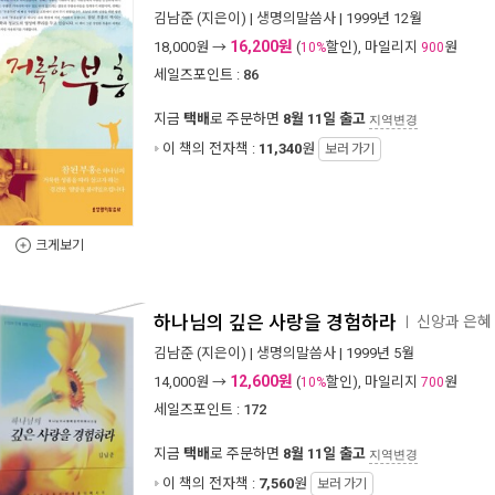
김남준
(지은이) |
생명의말씀사
| 1999년 12월
16,200원
18,000
원 →
(
할인), 마일리지
원
10%
900
세일즈포인트 :
86
지금
택배
로 주문하면
8월 11일 출고
지역변경
이 책의 전자책 :
11,340
원
보러 가기
크게보기
하나님의 깊은 사랑을 경험하라
신앙과 은혜 
ㅣ
김남준
(지은이) |
생명의말씀사
| 1999년 5월
12,600원
14,000
원 →
(
할인), 마일리지
원
10%
700
세일즈포인트 :
172
지금
택배
로 주문하면
8월 11일 출고
지역변경
이 책의 전자책 :
7,560
원
보러 가기