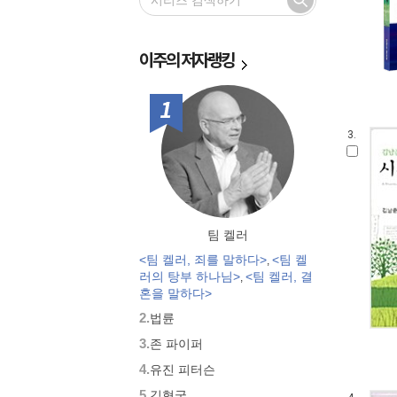
미술관이 살아있다 : 구약
이재철 목사의 사도행전 설교집
E.M. 바운즈 기도 클래식
이주의
저자랭킹
신학이 있는 묵상
미술관이 살아있다 : 신약
1위
민족사 왕초보 시리즈
신앙과 은혜 경험
3.
믿음의 영웅들
믿음의 거장
쾌도난마 사도행전
어린이 만화성경 슈퍼바이블 시리
즈
팀 켈러
<팀 켈러, 죄를 말하다>
<팀 켈
,
러의 탕부 하나님>
<팀 켈러, 결
,
혼을 말하다>
2.
법륜
3.
존 파이퍼
4.
유진 피터슨
5.
김형국