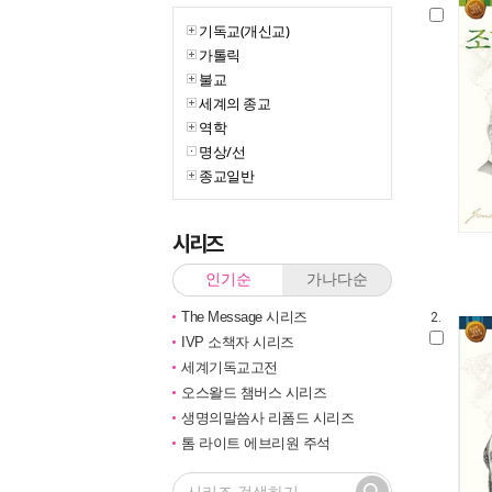
기독교(개신교)
가톨릭
불교
세계의 종교
역학
명상/선
종교일반
시리즈
인기순
가나다순
The Message 시리즈
2.
IVP 소책자 시리즈
세계기독교고전
오스왈드 챔버스 시리즈
생명의말씀사 리폼드 시리즈
톰 라이트 에브리원 주석
법륜스님의 즉문즉설