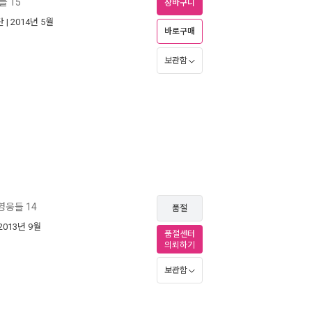
 15
장바구니
단
| 2014년 5월
바로구매
보관함
영웅들 14
품절
 2013년 9월
품절센터
의뢰하기
보관함