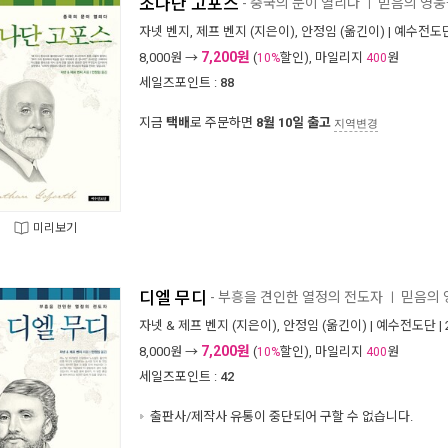
조나단 고포스
- 중국의 문이 열리다
믿음의 영웅들
ㅣ
자넷 벤지
,
제프 벤지
(지은이),
안정임
(옮긴이) |
예수전도
7,200원
8,000
원 →
(
할인), 마일리지
원
10%
400
세일즈포인트 :
88
지금
택배
로 주문하면
8월 10일 출고
지역변경
미리보기
디엘 무디
- 부흥을 견인한 열정의 전도자
믿음의 
ㅣ
자넷 & 제프 벤지
(지은이),
안정임
(옮긴이) |
예수전도단
|
7,200원
8,000
원 →
(
할인), 마일리지
원
10%
400
세일즈포인트 :
42
출판사/제작사 유통이 중단되어 구할 수 없습니다.