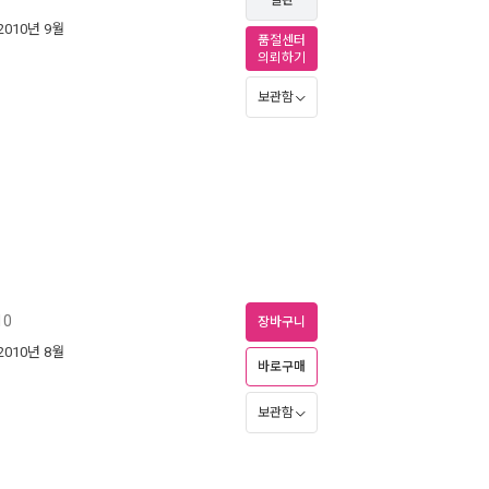
절판
 2010년 9월
품절센터
의뢰하기
보관함
10
장바구니
 2010년 8월
바로구매
보관함