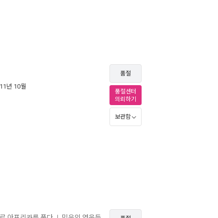
품절
011년 10월
품절센터
의뢰하기
보관함
으로 아프리카를 품다
믿음의 영웅들
ㅣ