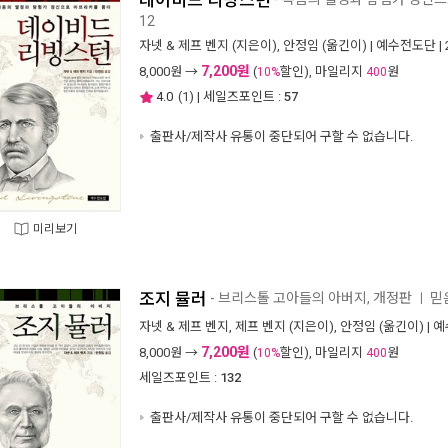
데이비드 리빙스턴
12
자넷 & 제프 벤지
(지은이),
안정임
(옮긴이) |
예수전도단
|
7,200원
8,000
원 →
(
할인), 마일리지
원
10%
400
4.0
(
1
) | 세일즈포인트 :
57
출판사/제작사 유통이 중단되어 구할 수 없습니다.
미리보기
조지 뮬러
- 브리스톨 고아들의 아버지, 개정판
믿
ㅣ
자넷 & 제프 벤지
,
제프 벤지
(지은이),
안정임
(옮긴이) |
예
7,200원
8,000
원 →
(
할인), 마일리지
원
10%
400
세일즈포인트 :
132
출판사/제작사 유통이 중단되어 구할 수 없습니다.