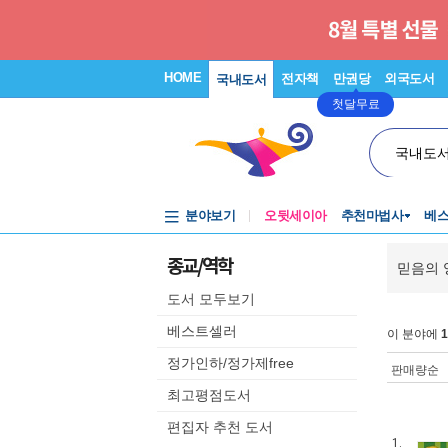
HOME
전자책
만권당
외국도서
국내도서
첫달무료
국내도
분야보기
오뒷세이아
추천마법사
베
종교/역학
믿음의 
도서 모두보기
베스트셀러
이 분야에
1
정가인하/정가제free
판매량순
최고평점도서
편집자 추천 도서
1.