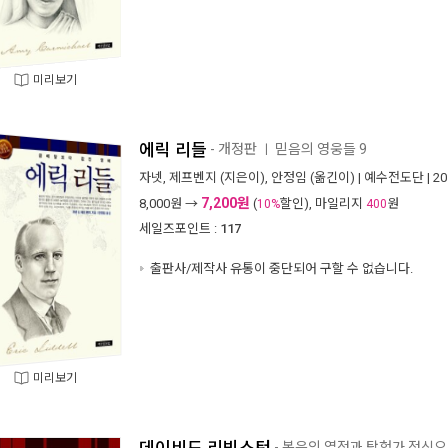
미리보기
에릭 리들
- 개정판
믿음의 영웅들 9
ㅣ
자넷
,
제프벤지
(지은이),
안정임
(옮긴이) |
예수전도단
| 2
7,200원
8,000
원 →
(
할인), 마일리지
원
10%
400
세일즈포인트 :
117
출판사/제작사 유통이 중단되어 구할 수 없습니다.
미리보기
- 복음의 열정과 탐험가 정신