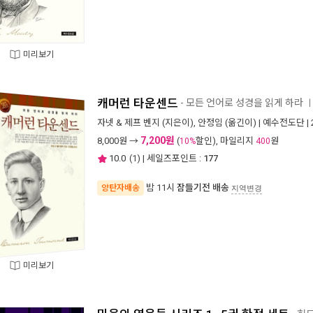
미리보기
캐머런 타운센드
- 모든 언어로 성경을 읽게 하라
자넷 & 제프 벤지
(지은이),
안정임
(옮긴이) |
예수전도단
|
7,200원
8,000
원 →
(
할인), 마일리지
원
10%
400
10.0
(
1
) | 세일즈포인트 :
177
밤 11시
잠들기전 배송
양탄자배송
지역변경
미리보기