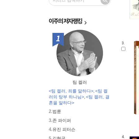
미술관이 살아있다 : 구약
이재철 목사의 사도행전 설교집
E.M. 바운즈 기도 클래식
이주의
저자랭킹
신학이 있는 묵상
미술관이 살아있다 : 신약
1위
민족사 왕초보 시리즈
신앙과 은혜 경험
3.
믿음의 영웅들
믿음의 거장
쾌도난마 사도행전
어린이 만화성경 슈퍼바이블 시리
즈
팀 켈러
<팀 켈러, 죄를 말하다>
<팀 켈
,
러의 탕부 하나님>
<팀 켈러, 결
,
혼을 말하다>
2.
법륜
3.
존 파이퍼
4.
유진 피터슨
4.
5.
김형국