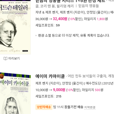
믿음의 영웅들 시리즈 1~5권 한정 세트
- 허
믿음의 영웅들
클, 코리 텐 붐, 윌리엄 캐리
ㅣ
자넷 & 제프 벤지
,
제프 벤지
(지은이),
안정임
(옮긴이) |
예
32,400원
36,000
원 →
(
할인), 마일리지
원
10%
1,800
세일즈포인트 :
59
판권 소멸 등으로 더 이상 제작, 유통 계획이 없습니다.
미리보기
에이미 카마이클
- 어린 힌두 보석들의 구출자, 개
제프 벤지
(지은이),
안정임
(옮긴이) |
예수전도단
| 2012년
9,000원
10,000
원 →
(
할인), 마일리지
원
10%
500
세일즈포인트 :
215
밤 11시
잠들기전 배송
양탄자배송
지역변경