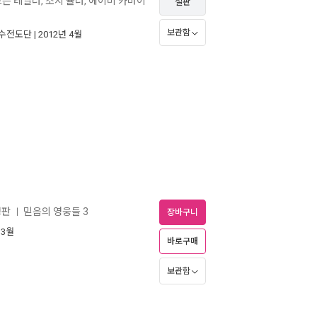
드슨 테일러, 조지 뮬러, 에이미 카마이
절판
보관함
수전도단
| 2012년 4월
정판
믿음의 영웅들 3
ㅣ
장바구니
 3월
바로구매
보관함