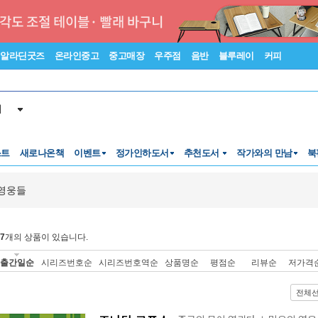
알라딘굿즈
온라인중고
중고매장
우주점
음반
블루레이
커피
서
스트
새로나온책
이벤트
정가인하도서
추천도서
작가와의 만남
북
영웅들
7
개의 상품이 있습니다.
출간일순
시리즈번호순
시리즈번호역순
상품명순
평점순
리뷰순
저가격
전체