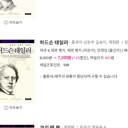
미리보기
허드슨 테일러
- 중국의 심장부 깊숙이, 개정판
믿
ㅣ
자넷 & 제프 벤지
,
제프 벤지
(지은이),
안정임
(옮긴이) |
예
7,200원
8,000
원 →
(
할인), 마일리지
원
10%
400
세일즈포인트 :
109
출판사/제작사 유통이 중단되어 구할 수 없습니다.
미리보기
코리 텐 붐
- 개정판
믿음의 영웅들 4
ㅣ