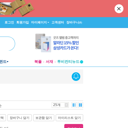
로그인
회원가입
마이페이지
고객센터
장바구니
(0)
펀드
북플
서재
투비컨티뉴드
창작플랫폼
투비컨티뉴드
25개
순
선택
장바구니 담기
보관함 담기
마이리스트 담기