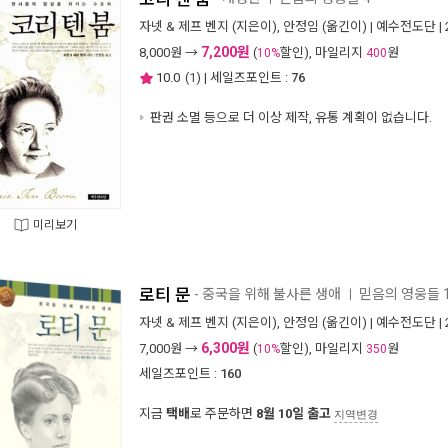
자넷 & 제프 벤지
(지은이),
안정임
(옮긴이) |
예수전도단
|
7,200원
8,000
원 →
(
할인), 마일리지
원
10%
400
10.0
(
1
) | 세일즈포인트 :
76
판권 소멸 등으로 더 이상 제작, 유통 계획이 없습니다.
미리보기
로티 문
- 중국을 위해 불사른 생애
믿음의 영웅들 
ㅣ
자넷 & 제프 벤지
(지은이),
안정임
(옮긴이) |
예수전도단
|
6,300원
7,000
원 →
(
할인), 마일리지
원
10%
350
세일즈포인트 :
160
지금
택배
로 주문하면
8월 10일 출고
지역변경