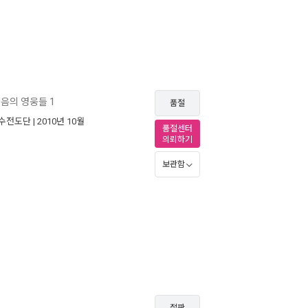
음의 영웅들 1
품절
수전도단
| 2010년 10월
품절센터
의뢰하기
보관함