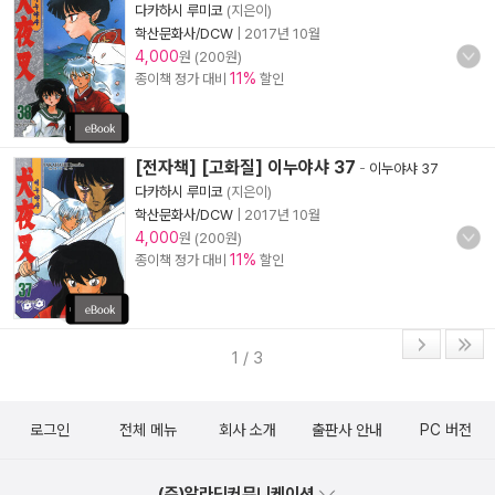
다카하시 루미코
(지은이)
학산문화사/DCW
|
2017년 10월
4,000
원 (200원)
11%
종이책 정가 대비
할인
[전자책] [고화질] 이누야샤 37
-
이누야샤 37
다카하시 루미코
(지은이)
학산문화사/DCW
|
2017년 10월
4,000
원 (200원)
11%
종이책 정가 대비
할인
1 / 3
로그인
전체 메뉴
회사 소개
출판사 안내
PC 버전
(주)알라딘커뮤니케이션