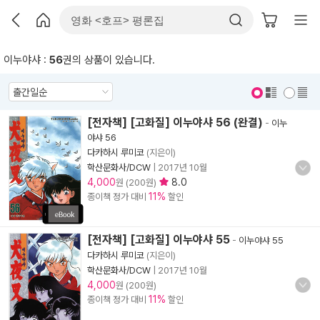
이누야샤 :
56
권의 상품이 있습니다.
표지 보기
표지 안보기
[전자책] [고화질] 이누야샤 56 (완결)
-
이누
야샤 56
다카하시 루미코
(지은이)
학산문화사/DCW
|
2017년 10월
4,000
8.0
원 (200원)
11%
종이책 정가 대비
할인
[전자책] [고화질] 이누야샤 55
-
이누야샤 55
다카하시 루미코
(지은이)
학산문화사/DCW
|
2017년 10월
4,000
원 (200원)
11%
종이책 정가 대비
할인