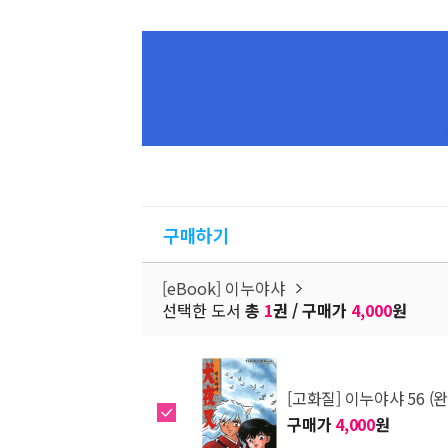
구매하기
[eBook] 이누야샤
선택한 도서
총
1
권 / 구매가
4,000
원
[고화질] 이누야샤 56 (완
구매가
4,000
원