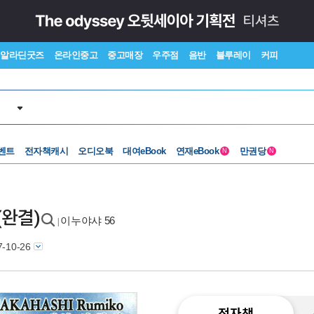
알라딘굿즈
온라인중고
중고매장
우주점
음반
블루레이
커피
벤트
전자책캐시
오디오북
대여eBook
연재eBook
만권당
N
N
 (완결)
이누야샤 56
|
7-10-26
전자책