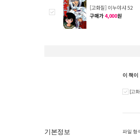
[고화질] 이누야샤 52
구매가
4,000
원
이 책이
[고화
기본정보
파일 형식 