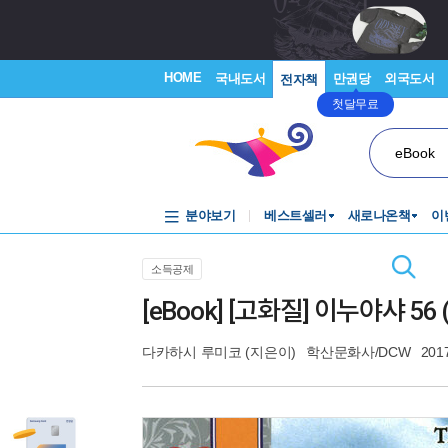
HOME
국내도서
만권당
외국도서
전자책
첫달무료
eBook
분야보기
베스트셀러
새로나온책
이
소득공제
[eBook] [고화질] 이누야샤 56
다카하시 루미코
(지은이)
학산문화사/DCW
201