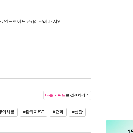
드, 안드로이드 폰/탭, 크레마 샤인
다른 키워드
로 검색하기
대/역사물
#판타지/SF
#요괴
#성장