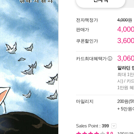
전자책정가
4,000원
4,00
판매가
3,60
쿠폰할인가
3,06
카드최대혜택가
알라딘 
최대 1만
시) / 
1만원 
종이
미리
마일리지
200원(5
입니
+ 5만원
Sales Point :
399
8.0
100자평(