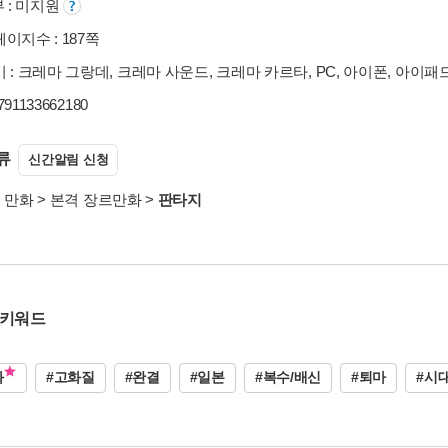
부 : 미지원
이지수 : 187쪽
 : 크레마 그랑데, 크레마 사운드, 크레마 카르타, PC, 아이폰, 아이패
9791133662180
류
신간알림 신청
>
만화
>
본격 장르만화
>
판타지
 키워드
화
#고화질
#완결
#일본
#복수/배신
#퇴마
#시