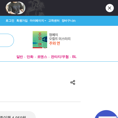
로그인
회원가입
마이페이지
고객센터
장바구니
(0)
일반
만화
로맨스
판타지/무협
BL