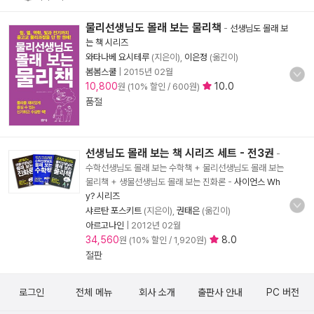
물리선생님도 몰래 보는 물리책
-
선생님도 몰래 보
는 책 시리즈
와타나베 요시테루
(지은이),
이은정
(옮긴이)
봄봄스쿨
|
2015년 02월
10,800
10.0
원 (10% 할인 / 600원)
품절
선생님도 몰래 보는 책 시리즈 세트 - 전3권
-
수학선생님도 몰래 보는 수학책 + 물리선생님도 몰래 보는
물리책 + 생물선생님도 몰래 보는 진화론
-
사이언스 Wh
y? 시리즈
샤르탄 포스키트
(지은이),
권태은
(옮긴이)
아르고나인
|
2012년 02월
34,560
8.0
원 (10% 할인 / 1,920원)
절판
로그인
전체 메뉴
회사 소개
출판사 안내
PC 버전